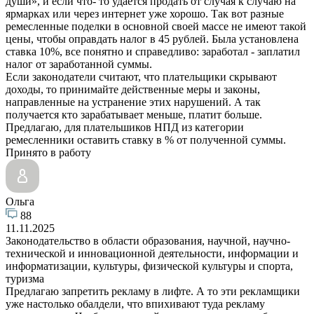
души», и если что- то удается продать от случая к случаю на
ярмарках или через интернет уже хорошо. Так вот разные
ремесленные поделки в основной своей массе не имеют такой
цены, чтобы оправдать налог в 45 рублей. Была установлена
ставка 10%, все понятно и справедливо: заработал - заплатил
налог от заработанной суммы.
Если законодатели считают, что плательщики скрывают
доходы, то принимайте действенные меры и законы,
направленные на устранение этих нарушений. А так
получается кто зарабатывает меньше, платит больше.
Предлагаю, для плательшиков НПД из категории
ремесленники оставить ставку в % от полученной суммы.
Принято в работу
Ольга
88
11.11.2025
Законодательство в области образования, научной, научно-
технической и инновационной деятельности, информации и
информатизации, культуры, физической культуры и спорта,
туризма
Предлагаю запретить рекламу в лифте. А то эти рекламщики
уже настолько обалдели, что впихивают туда рекламу