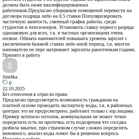
должна быть ниже квалифицированных
работников.Предлагаю уборщиков помещений перевести на
договора подряда либо на 0,5 ставки.Популяризировать
частичную занятость, сменный график работы, среди
студентов и пенсионеров. Установить ставку первого разряда
одинаковую для всех, т.к. в частных организациях очень
низкие. Обязать нанимателей повышать уровень зарплат с
увеличением базовой ставки либо иной период, т.к. многие
наниматели не пере матривают зарплаты раюотникам годами.
Принято в работу
Sini4ka
0
22.10.2025
Без отнесения к отрасли права
Предлагаю предусмотреть возможность гражданам на
платной основе проводить экспертизу воды, т.к. в районных
центрах это не предусмотрено, работают только с юр.лицами.
Пример затопило потолок, коммунальник не может точно
определить есть ли протечка, есть подозрения что соседка
разбила закатки, при страховом случае сложно определить
виновного, анализ воды помог бы в решении вопроса.
Принято в работу