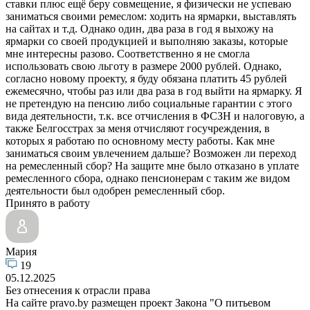
ставки плюс ещё беру совмещение, я физически не успеваю
заниматься своими ремеслом: ходить на ярмарки, выставлять
на сайтах и т.д. Однако один, два раза в год я выхожу на
ярмарки со своей продукцией и выполняю заказы, которые
мне интересны разово. Соответственно я не смогла
использовать свою льготу в размере 2000 рублей. Однако,
согласно новому проекту, я буду обязана платить 45 рублей
ежемесячно, чтобы раз или два раза в год выйти на ярмарку. Я
не претендую на пенсию либо социальные гарантии с этого
вида деятельности, т.к. все отчисления в ФСЗН и налоговую, а
также Белгосстрах за меня отчисляют госучреждения, в
которых я работаю по основному месту работы. Как мне
заниматься своим увлечением дальше? Возможен ли переход
на ремесленный сбор? На защите мне было отказано в уплате
ремесленного сбора, однако пенсионерам с таким же видом
деятельности был одобрен ремесленный сбор.
Принято в работу
Мария
19
05.12.2025
Без отнесения к отрасли права
На сайте pravo.by размещен проект Закона "О питьевом