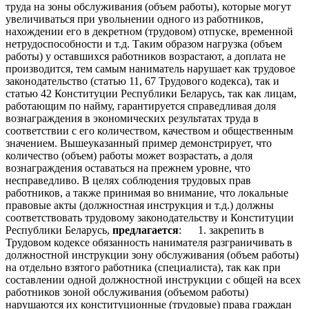
труда на зоны обслуживания (объем работы), которые могут
увеличиваться при увольнении одного из работников,
нахождении его в декретном (трудовом) отпуске, временной
нетрудоспособности и т.д. Таким образом нагрузка (объем
работы) у оставшихся работников возрастают, а доплата не
производится, тем самым наниматель нарушает как трудовое
законодательство (статью 11, 67 Трудового кодекса), так и
статью 42 Конституции Республики Беларусь, так как лицам,
работающим по найму, гарантируется справедливая доля
вознаграждения в экономических результатах труда в
соответствии с его количеством, качеством и общественным
значением. Вышеуказанный пример демонстрирует, что
количество (объем) работы может возрастать, а доля
вознаграждения оставаться на прежнем уровне, что
несправедливо. В целях соблюдения трудовых прав
работников, а также принимая во внимание, что локальные
правовые акты (должностная инструкция и т.д.) должны
соответствовать трудовому законодательству и Конституции
Республики Беларусь,
предлагается
: 1. закрепить в
Трудовом кодексе обязанность нанимателя разграничивать в
должностной инструкции зону обслуживания (объем работы)
на отдельно взятого работника (специалиста), так как при
составлении одной должностной инструкции с общей на всех
работников зоной обслуживания (объемом работы)
нарушаются их конституционные (трудовые) права граждан