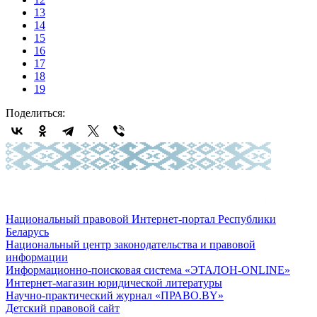
13
14
15
16
17
18
19
Поделиться:
Национальный правовой Интернет-портал Республики
Беларусь
Национальный центр законодательства и правовой
информации
Информационно-поисковая система «ЭТАЛОН-ONLINE»
Интернет-магазин юридической литературы
Научно-практический журнал «ПРАВО.BY»
Детский правовой сайт