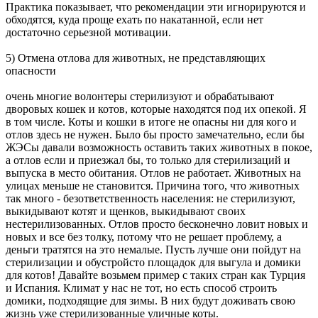
Практика показывает, что рекомендации эти игнорируются и
обходятся, куда проще ехать по накатанной, если нет
достаточно серьезной мотивации.
5) Отмена отлова для животных, не представляющих
опасности
очень многие волонтеры стерилизуют и обрабатывают
дворовых кошек и котов, которые находятся под их опекой. Я
в том числе. Коты и кошки в итоге не опасны ни для кого и
отлов здесь не нужен. Было бы просто замечательно, если бы
ЖЭСы давали возможность оставить таких животных в покое,
а отлов если и приезжал бы, то только для стерилизаций и
выпуска в место обитания. Отлов не работает. Животных на
улицах меньше не становится. Причина того, что животных
так много - безответственность населения: не стерилизуют,
выкидывают котят и щенков, выкидывают своих
нестерилизованных. Отлов просто бесконечно ловит новых и
новых и все без толку, потому что не решает проблему, а
деньги тратятся на это немалые. Пусть лучше они пойдут на
стерилизации и обустройсто площадок для выгула и домики
для котов! Давайте возьмем пример с таких стран как Турция
и Испания. Климат у нас не тот, но есть способ строить
домики, подходящие для зимы. В них будут доживать свою
жизнь уже стерилизованные уличные коты.