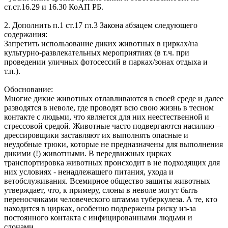
ст.ст.16.29 и 16.30 КоАП РБ.
2. Дополнить п.1 ст.17 гл.3 Закона абзацем следующего
содержания:
Запретить использование диких животных в цирках/на
культурно-развлекательных мероприятиях (в т.ч. при
проведении уличных фотосессий в парках/зонах отдыха и
т.п.).
Обоснование:
Многие дикие животных отлавливаются в своей среде и далее
разводятся в неволе, где проводят всю свою жизнь в тесном
контакте с людьми, что является для них неестественной и
стрессовой средой. Животные часто подвергаются насилию –
дрессировщики заставляют их выполнять опасные и
неудобные трюки, которые не предназначены для выполнения
дикими (!) животными. В передвижных цирках
транспортировка животных происходит в не подходящих для
них условиях - ненадлежащего питания, ухода и
ветобслуживания. Всемирное общество защиты животных
утверждает, что, к примеру, слоны в неволе могут быть
переносчиками человеческого штамма туберкулеза. А те, кто
находится в цирках, особенно подвержены риску из-за
постоянного контакта с инфицированными людьми и
слонами.