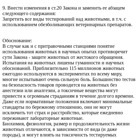
9. Внести изменения в ст.20 Закона и заменить ее абзацем
следующего содержания:
Запретить все виды тестирований над животными, в т.ч. с
использованием обезболивающих ветеринарных препаратов.
Обоснование:
В случае как и с притравочными станциями понятие
использования животных в научных опытах противоречит
сути Закона - защите животных от жестокого обращения.
Испытания на животных лишены гуманности и научных
обоснований. Приблизительно 115 миллионов животных
ежегодно используются в экспериментах по всему миру,
многие испытывают очень сильную боль. Большинство тестов
на безопасность товаров проводится на животных без
анестезии или аналгезии, а токсичные вещества могут
привести к огромным страданиям в течение долгого времени.
Даже если нормативные положения включают минимальные
стандарты по бережному отношению, они не могут
исключить тот страх и расстройство, которые ежедневно
переживают лабораторные животные.
Биохимия, физиология, размер и продолжительность жизни
животных отличаются, в зависимости от вида (и даже
породы), и могут влиять на токсичность тестируемых