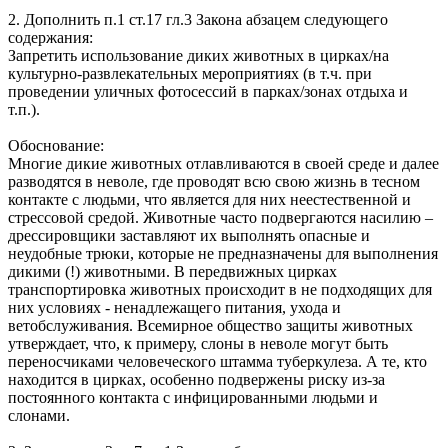
2. Дополнить п.1 ст.17 гл.3 Закона абзацем следующего
содержания:
Запретить использование диких животных в цирках/на
культурно-развлекательных мероприятиях (в т.ч. при
проведении уличных фотосессий в парках/зонах отдыха и
т.п.).
Обоснование:
Многие дикие животных отлавливаются в своей среде и далее
разводятся в неволе, где проводят всю свою жизнь в тесном
контакте с людьми, что является для них неестественной и
стрессовой средой. Животные часто подвергаются насилию –
дрессировщики заставляют их выполнять опасные и
неудобные трюки, которые не предназначены для выполнения
дикими (!) животными. В передвижных цирках
транспортировка животных происходит в не подходящих для
них условиях - ненадлежащего питания, ухода и
ветобслуживания. Всемирное общество защиты животных
утверждает, что, к примеру, слоны в неволе могут быть
переносчиками человеческого штамма туберкулеза. А те, кто
находится в цирках, особенно подвержены риску из-за
постоянного контакта с инфицированными людьми и
слонами.