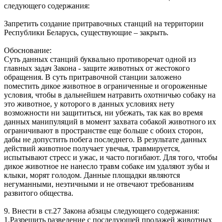
следующего содержания:
Запретить создание притравочных станций на территории
Республики Беларусь, существующие – закрыть.
Обоснование:
Суть данных станций буквально противоречат одной из
главных задач Закона - защите животных от жестокого
обращения. В суть притравочной станции заложено
поместить дикое животное в ограниченные и огороженные
условия, чтобы в дальнейшем натравить охотничью собаку на
это животное, у которого в данных условиях нету
возможности ни защититься, ни убежать, так как во время
данных манипуляций в момент захвата собакой животного их
ограничивают в пространстве еще больше с обоих сторон,
дабы не допустить побега последнего. В результате данных
действий животное получает увечья, травмируется,
испытывают стресс и ужас, и часто погибают. Для того, чтобы
дикое животное не нанесло травм собаке им удаляют зубы и
клыки, морят голодом. Данные площадки являются
негуманными, неэтичными и не отвечают требованиям
развитого общества.
9. Внести в ст.27 Закона абзацы следующего содержания:
1.Разрешить разведение с последующей продажей животных