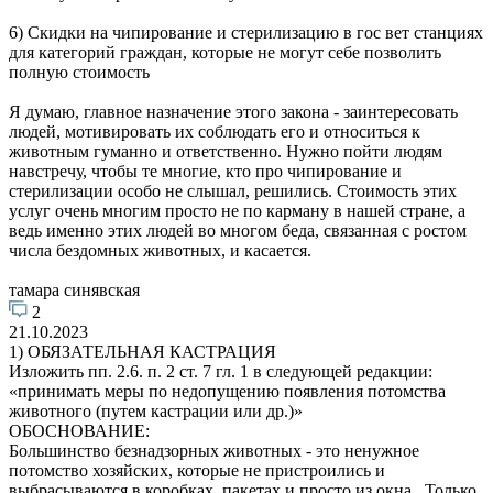
6) Скидки на чипирование и стерилизацию в гос вет станциях
для категорий граждан, которые не могут себе позволить
полную стоимость
Я думаю, главное назначение этого закона - заинтересовать
людей, мотивировать их соблюдать его и относиться к
животным гуманно и ответственно. Нужно пойти людям
навстречу, чтобы те многие, кто про чипирование и
стерилизации особо не слышал, решились. Стоимость этих
услуг очень многим просто не по карману в нашей стране, а
ведь именно этих людей во многом беда, связанная с ростом
числа бездомных животных, и касается.
тамара синявская
2
21.10.2023
1) ОБЯЗАТЕЛЬНАЯ КАСТРАЦИЯ
Изложить пп. 2.6. п. 2 ст. 7 гл. 1 в следующей редакции:
«принимать меры по недопущению появления потомства
животного (путем кастрации или др.)»
ОБОСНОВАНИЕ:
Большинство безнадзорных животных - это ненужное
потомство хозяйских, которые не пристроились и
выбрасываются в коробках, пакетах и просто из окна. Только