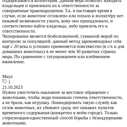
подбрасывается волонтерам. Данная мера позволит находить
владельцев и привлекать их к ответственности за
совершенные правонарушения. Т.к. в настоящее время в
случае, если животное отловлено или попало к волонтёру нет
никакой возможности узнать, кому оно принадлежало, и
соответственно найти владельца, либо привлечь его к
ответственности.
Чипирование является безболезненной, гуманной мерой по
контролю за популяцией, данный метод зарекомендовал себя
ещё с 20 века и успешно применяется повсеместно (в с/х и для
домашних животных) в не менее чем 30 развитых странах
мира. По сравнению с татуированием или клеймением
вживление.
Maya
1
21.10.2023
Нужно ужесточить наказание за жестокое обращение с
животными, чтобы люди понимали степень ответственности,
а не брали, как игрушку. Ликвидировать такую службу как
отлов животных, их убивают сразу, нет никаких пунктов
временного содержания (конкретно в моём городе). Только
стерилизация-единственный способ борьбы с безнадзорными
животными.