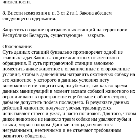
численности.
8. Внести изменения в п. 3 ст 2 гл.1 Закона абзацем
следующего содержания:
Запретить создание притравочных станций на территории
Республики Беларусь, существующие – закрыть.
Обоснование:
Суть данных станций буквально противоречат одной из
главных задач Закона - защите животных от жестокого
обращения. В суть притравочной станции заложено
поместить дикое животное в ограниченные и огороженные
условия, чтобы в дальнейшем натравить охотничью собаку на
это животное, у которого в данных условиях нету
возможности ни защититься, ни убежать, так как во время
данных манипуляций в момент захвата собакой животного их
ограничивают в пространстве еще больше с обоих сторон,
дабы не допустить побега последнего. В результате данных
действий животное получает увечья, травмируется,
испытывают стресс и ужас, и часто погибают. Для того, чтобы
дикое животное не нанесло травм собаке им удаляют зубы и
клыки, морят голодом. Данные площадки являются
негуманными, неэтичными и не отвечают требованиям
развитого общества.