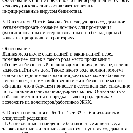
Обоснование: они не представляют непосредственную угрозу
человеку (исключение составляют животные,
инфицированные вирусом бешенства).
5. Внести в ст.31 гл.6 Закона абзац следующего содержания:
Регламентировать создание домиков для проживания
(вакцинированных и стерилизованных, но безнадзорных)
кошек на придомовых территориях.
Обоснование:
Данная мера вкупе с кастрацией и вакцинацией перед
помещением кошек в такого рода место проживания
обеспечит безопасный период «доживания», в случае, если не
удалось найти ему дом. Также такого рода домики помогут
отловить-стерилизовать-вакцинировать как можно большее
число кошек, т.к. им свойственно искать безопасное место
обитания, что в будущем приведет к естественному снижению
популяционного числа безнадзорных кошек. Обязанность за
соблюдение чистоты и порядка в такого рода домиках
возложить на волонтеров/работников ЖКХ.
6. Внести изменения в абз. 1 п. 1 ст. 32 гл. 6 и изложить в
следующей редакции:
"1. Отловленные и найденные безнадзорные животные, а
также отказные животные содержатся в пунктах содержания