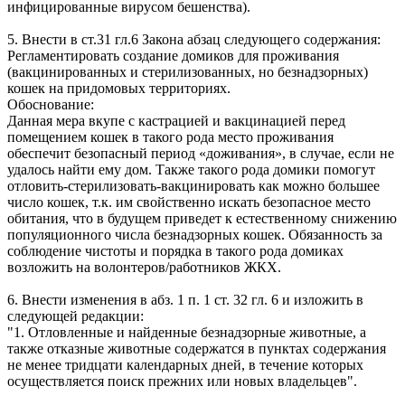
инфицированные вирусом бешенства).
5. Внести в ст.31 гл.6 Закона абзац следующего содержания:
Регламентировать создание домиков для проживания
(вакцинированных и стерилизованных, но безнадзорных)
кошек на придомовых территориях.
Обоснование:
Данная мера вкупе с кастрацией и вакцинацией перед
помещением кошек в такого рода место проживания
обеспечит безопасный период «доживания», в случае, если не
удалось найти ему дом. Также такого рода домики помогут
отловить-стерилизовать-вакцинировать как можно большее
число кошек, т.к. им свойственно искать безопасное место
обитания, что в будущем приведет к естественному снижению
популяционного числа безнадзорных кошек. Обязанность за
соблюдение чистоты и порядка в такого рода домиках
возложить на волонтеров/работников ЖКХ.
6. Внести изменения в абз. 1 п. 1 ст. 32 гл. 6 и изложить в
следующей редакции:
"1. Отловленные и найденные безнадзорные животные, а
также отказные животные содержатся в пунктах содержания
не менее тридцати календарных дней, в течение которых
осуществляется поиск прежних или новых владельцев".