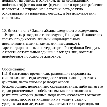
попадают на рынок, в основном, из-за неожиданных
побочных эффектов или неэффективности при употреблении
человеком. Тестирование на токсичность должно
основываться на надежных методах, и без использования
животных.
10. Внести в ст.27 Закона абзацы следующего содержания:
1.Разрешить разведение с последующей продажей животных
только юридическим лицам и индивидуальным
предпринимателям (владельцами питомников),
зарегистрированными на территории Республики Беларусь.
2.Ввести обязательный единый налог для лиц, которые
приобретают породистое животное.
Обоснование:
П.1 В настоящее время люди, разводящие породистых
животных, не всегда имеют достаточно знаний для таких
действий, часто таковые разводят особей
бесконтрольно, неправильно скрещивая виды, либо делая это
среди родственных особей, что вызывает патологии в
результате которых данные люди часто избавляется от таких
животных просто выкидывая их на улицу в связи с
уродствами или дефектами, т.к. считают их непригодными