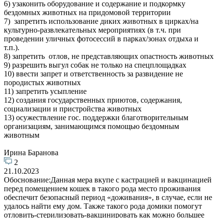
6) узаконить оборудование и содержание и подкормку
бездомных животных на придомовой территории
7) запретить использование диких животных в цирках/на
культурно-развлекательных мероприятиях (в т.ч. при
проведении уличных фотосессий в парках/зонах отдыха и
т.п.).
8) запретить отлов, не представляющих опастность животных
9) разрешить выгул собак не только на спецплощадках
10) ввести запрет и ответственность за развидение не
породистых животных
11) запретить усыпление
12) создания государственных приютов, содержания,
социализации и пристройства животных
13) осужествление гос. поддержки благотворительным
организациям, занимающимся помощью бездомным
животным
Ирина Баранова
2
21.10.2023
Обоснование:Данная мера вкупе с кастрацией и вакцинацией
перед помещением кошек в такого рода место проживания
обеспечит безопасный период «доживания», в случае, если не
удалось найти ему дом. Также такого рода домики помогут
отловить-стерилизовать-вакцинировать как можно большее