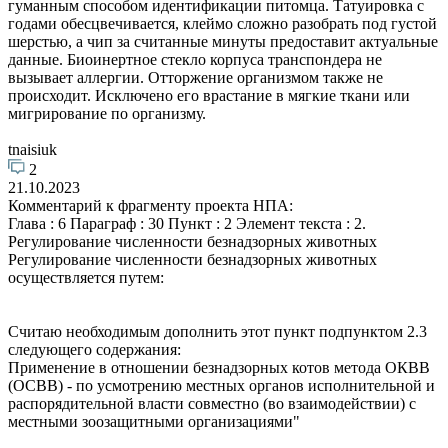
гуманным способом идентификации питомца. Татуировка с
годами обесцвечивается, клеймо сложно разобрать под густой
шерстью, а чип за считанные минуты предоставит актуальные
данные. Биоинертное стекло корпуса транспондера не
вызывает аллергии. Отторжение организмом также не
происходит. Исключено его врастание в мягкие ткани или
мигрирование по организму.
tnaisiuk
2
21.10.2023
Комментарий к фрагменту проекта НПА:
Глава : 6 Параграф : 30 Пункт : 2 Элемент текста : 2.
Регулирование численности безнадзорных животных
Регулирование численности безнадзорных животных
осуществляется путем:
Считаю необходимым дополнить этот пункт подпунктом 2.3
следующего содержания:
Применение в отношении безнадзорных котов метода ОКВВ
(ОСВВ) - по усмотрению местных органов исполнительной и
распорядительной власти совместно (во взаимодействии) с
местными зоозащитными организациями"