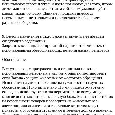
испытывают стресс и ужас, и часто погибают. Для того, чтобы
дикое животное не нанесло травм собаке им удаляют зубы и
клыки, морят голодом. Данные площадки являются
негуманными, неэтичными и не отвечают требованиям
развитого общества.
9. Внести изменения в ст.20 Закона и заменить ее абзацем
следующего содержания:
Запретить все виды тестирований над животными, в т.ч. с
использованием обезболивающих ветеринарных препаратов.
Обоснование:
В случае как и с притравочными станциями понятие
использования животных в научных опытах противоречит
сути Закона - защите животных от жестокого обращения.
Испытания на животных лишены гуманности и научных
обоснований. Приблизительно 115 миллионов животных
ежегодно используются в экспериментах по всему миру,
многие испытывают очень сильную боль. Большинство тестов
на безопасность товаров проводится на животных без
анестезии или аналгезии, а токсичные вещества могут
привести к огромным страданиям в течение долгого времени.
Даже если нормативные положения включают минимальные