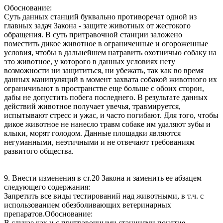
Обоснование:
Суть данных станций буквально противоречат одной из
главных задач Закона - защите животных от жестокого
обращения. В суть притравочной станции заложено
поместить дикое животное в ограниченные и огороженные
условия, чтобы в дальнейшем натравить охотничью собаку на
это животное, у которого в данных условиях нету
возможности ни защититься, ни убежать, так как во время
данных манипуляций в момент захвата собакой животного их
ограничивают в пространстве еще больше с обоих сторон,
дабы не допустить побега последнего. В результате данных
действий животное получает увечья, травмируется,
испытывают стресс и ужас, и часто погибают. Для того, чтобы
дикое животное не нанесло травм собаке им удаляют зубы и
клыки, морят голодом. Данные площадки являются
негуманными, неэтичными и не отвечают требованиям
развитого общества.
9. Внести изменения в ст.20 Закона и заменить ее абзацем
следующего содержания:
Запретить все виды тестирований над животными, в т.ч. с
использованием обезболивающих ветеринарных
препаратов.Обоснование:
В случае как и с притравочными станциями понятие