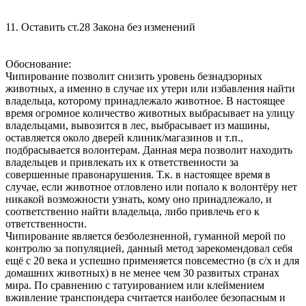
11. Оставить ст.28 Закона без изменений
Обоснование:
Чипирование позволит снизить уровень безнадзорных
животных, а именно в случае их утери или избавления найти
владельца, которому принадлежало животное. В настоящее
время огромное количество животных выбрасывает на улицу
владельцами, вывозится в лес, выбрасывает из машины,
оставляется около дверей клиник/магазинов и т.п.,
подбрасывается волонтерам. Данная мера позволит находить
владельцев и привлекать их к ответственности за
совершенные правонарушения. Т.к. в настоящее время в
случае, если животное отловлено или попало к волонтёру нет
никакой возможности узнать, кому оно принадлежало, и
соответственно найти владельца, либо привлечь его к
ответственности.
Чипирование является безболезненной, гуманной мерой по
контролю за популяцией, данный метод зарекомендовал себя
ещё с 20 века и успешно применяется повсеместно (в с/х и для
домашних животных) в не менее чем 30 развитых странах
мира. По сравнению с татуированием или клеймением
вживление транспондера считается наиболее безопасным и