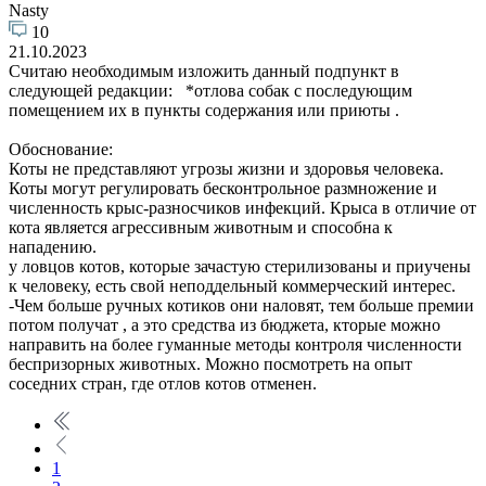
Nasty
10
21.10.2023
Считаю необходимым изложить данный подпункт в
следующей редакции: *отлова собак с последующим
помещением их в пункты содержания или приюты .
Обоснование:
Коты не представляют угрозы жизни и здоровья человека.
Коты могут регулировать бесконтрольное размножение и
численность крыс-разносчиков инфекций. Крыса в отличие от
кота является агрессивным животным и способна к
нападению.
у ловцов котов, которые зачастую стерилизованы и приучены
к человеку, есть свой неподдельный коммерческий интерес.
-Чем больше ручных котиков они наловят, тем больше премии
потом получат , а это средства из бюджета, кторые можно
направить на более гуманные методы контроля численности
беспризорных животных. Можно посмотреть на опыт
соседних стран, где отлов котов отменен.
1