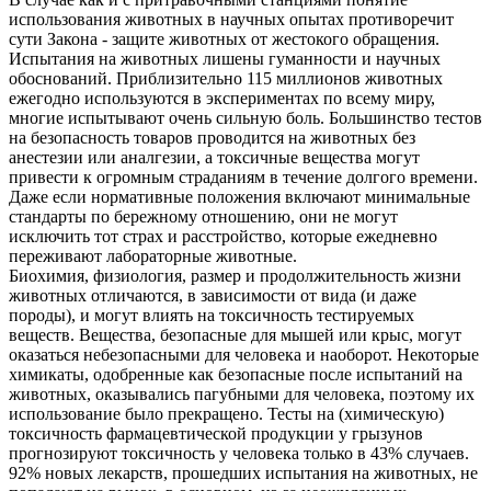
использования животных в научных опытах противоречит
сути Закона - защите животных от жестокого обращения.
Испытания на животных лишены гуманности и научных
обоснований. Приблизительно 115 миллионов животных
ежегодно используются в экспериментах по всему миру,
многие испытывают очень сильную боль. Большинство тестов
на безопасность товаров проводится на животных без
анестезии или аналгезии, а токсичные вещества могут
привести к огромным страданиям в течение долгого времени.
Даже если нормативные положения включают минимальные
стандарты по бережному отношению, они не могут
исключить тот страх и расстройство, которые ежедневно
переживают лабораторные животные.
Биохимия, физиология, размер и продолжительность жизни
животных отличаются, в зависимости от вида (и даже
породы), и могут влиять на токсичность тестируемых
веществ. Вещества, безопасные для мышей или крыс, могут
оказаться небезопасными для человека и наоборот. Некоторые
химикаты, одобренные как безопасные после испытаний на
животных, оказывались пагубными для человека, поэтому их
использование было прекращено. Тесты на (химическую)
токсичность фармацевтической продукции у грызунов
прогнозируют токсичность у человека только в 43% случаев.
92% новых лекарств, прошедших испытания на животных, не