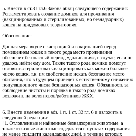
5. Внести в ст.31 гл.6 Закона абзац следующего содержания:
Регламентировать создание домиков для проживания
(вакцинированных и стерилизованных, но безнадзорных)
кошек на придомовых территориях.
Обоснование:
Данная мера вкупе с кастрацией и вакцинацией перед
помещением кошек в такого рода место проживания
обеспечит безопасный период «доживания», в случае, если не
удалось найти ему дом. Также такого рода домики помогут
отловить-стерилизовать-вакцинировать как можно большее
число кошек, т.к. им свойственно искать безопасное место
обитания, что в будущем приведет к естественному снижению
популяционного числа безнадзорных кошек. Обязанность за
соблюдение чистоты и порядка в такого рода домиках
возложить на волонтеров/работников ЖКХ.
6. Внести изменения в абз. 1 п. 1 ст. 32 гл. 6 и изложить в
следующей редакции:
"1. Отловленные и найденные безнадзорные животные, а
также отказные животные содержатся в пунктах содержания
не менее тридцати календарных дней, в течение которых