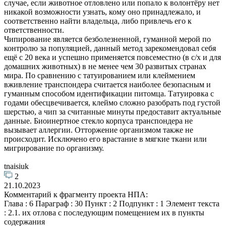
случае, если животное отловлено или попало к волонтёру нет
никакой возможности узнать, кому оно принадлежало, и
соответственно найти владельца, либо привлечь его к
ответственности.
Чипирование является безболезненной, гуманной мерой по
контролю за популяцией, данный метод зарекомендовал себя
ещё с 20 века и успешно применяется повсеместно (в с/х и для
домашних животных) в не менее чем 30 развитых странах
мира. По сравнению с татуированием или клеймением
вживление транспондера считается наиболее безопасным и
гуманным способом идентификации питомца. Татуировка с
годами обесцвечивается, клеймо сложно разобрать под густой
шерстью, а чип за считанные минуты предоставит актуальные
данные. Биоинертное стекло корпуса транспондера не
вызывает аллергии. Отторжение организмом также не
происходит. Исключено его врастание в мягкие ткани или
мигрирование по организму.
tnaisiuk
2
21.10.2023
Комментарий к фрагменту проекта НПА:
Глава : 6 Параграф : 30 Пункт : 2 Подпункт : 1 Элемент текста
: 2.1. их отлова с последующим помещением их в пункты
содержания