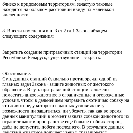
близко к придомовым территориям, зачастую таковые
находятся на большом расстоянии ввиду их маленькой
численности.
8. Внести изменения в п. 3 ст 2 гл.1 Закона абзацем
следующего содержания:
Запретить создание притравочных станций на территории
Республики Беларусь, существующие – закрыть.
Обоснование:
Суть данных станций буквально противоречат одной из
главных задач Закона - защите животных от жестокого
обращения. В суть притравочной станции заложено
поместить дикое животное в ограниченные и огороженные
условия, чтобы в дальнейшем натравить охотничью собаку на
это животное, у которого в данных условиях нету
возможности ни защититься, ни убежать, так как во время
данных манипуляций в момент захвата собакой животного их
ограничивают в пространстве еще больше с обоих сторон,
дабы не допустить побега последнего. В результате данных
действий животное получает увечья, травмируется,