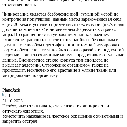
ответственности.
Чипирование является безболезненной, гуманной мерой по
контролю за популяцией, данный метод зарекомендовал себя
ещё с 20 века и успешно применяется повсеместно (в с/х и для
домашних животных) в не менее чем 30 развитых странах
мира. По сравнению с татуированием или клеймением
вживление транспондера считается наиболее безопасным и
гуманным способом идентификации питомца. Татуировка с
годами обесцвечивается, клеймо сложно разобрать под густой
шерстью, а чип за считанные минуты предоставит актуальные
данные. Биоинертное стекло корпуса транспондера не
вызывает аллергии. Отторжение организмом также не
происходит. Исключено его врастание в мягкие ткани или
мигрирование по организму.
PlaneJack
1
21.10.2023
Необходимо отлавливать, стерелизовать, чипировать и
отпускать животных.
Ужесточить наказание за жестокое обращение с животными и
запретить отстрел