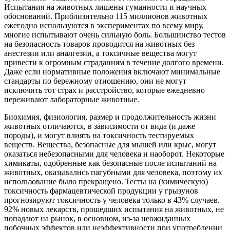
Испытания на животных лишены гуманности и научных
обоснований. Приблизительно 115 миллионов животных
ежегодно используются в экспериментах по всему миру,
многие испытывают очень сильную боль. Большинство тестов
на безопасность товаров проводится на животных без
анестезии или аналгезии, а токсичные вещества могут
привести к огромным страданиям в течение долгого времени.
Даже если нормативные положения включают минимальные
стандарты по бережному отношению, они не могут
исключить тот страх и расстройство, которые ежедневно
переживают лабораторные животные.
Биохимия, физиология, размер и продолжительность жизни
животных отличаются, в зависимости от вида (и даже
породы), и могут влиять на токсичность тестируемых
веществ. Вещества, безопасные для мышей или крыс, могут
оказаться небезопасными для человека и наоборот. Некоторые
химикаты, одобренные как безопасные после испытаний на
животных, оказывались пагубными для человека, поэтому их
использование было прекращено. Тесты на (химическую)
токсичность фармацевтической продукции у грызунов
прогнозируют токсичность у человека только в 43% случаев.
92% новых лекарств, прошедших испытания на животных, не
попадают на рынок, в основном, из-за неожиданных
побочных эффектов или неэффективности при употреблении