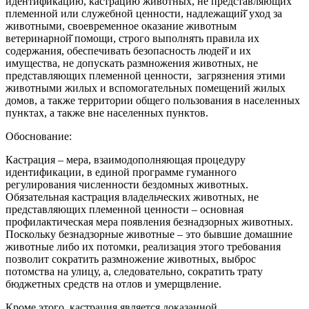
идентификацию, кастрацию животных, не представляющих
племенной или служебной ценности, надлежащий̆ уход за
животными, своевременное оказание животным
ветеринарной̆ помощи, строго выполнять правила их
содержания, обеспечивать безопасность людей̆ и их
имущества, не допускать размножения животных, не
представляющих племенной ценности, загрязнения этими
животными жилых и вспомогательных помещений жилых
домов, а также территории общего пользования в населенных
пунктах, а также вне населенных пунктов.
Обоснование:
Кастрация – мера, взаимодополняющая процедуру
идентификации, в единой программе гуманного
регулирования численности бездомных животных.
Обязательная кастрация владельческих животных, не
представляющих племенной ценности – основная
профилактическая мера появления безнадзорных животных.
Поскольку безнадзорные животные – это бывшие домашние
животные либо их потомки, реализация этого требования
позволит сократить размножение животных, выброс
потомства на улицу, а, следовательно, сократить трату
бюджетных средств на отлов и умерщвление.
Кроме этого, кастрация является доказанной