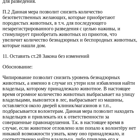
для разведения.
П.2 Данная мера позволит снизить количество
безответственных желающих, которые приобретают
породистых животных, в т.ч. для последующего
незарегистрированного разведения с целью наживы, и
стимулирует приобретать животных из приютов, что
увеличит количество безнадзорных и беспородных животных,
которые нашли дом.
11. Оставить ст.28 Закона без изменений
Обоснование:
Чипирование позволит снизить уровень безнадзорных
животных, а именно в случае их утери или избавления найти
владельца, которому принадлежало животное. В настоящее
время огромное количество животных выбрасывает на улицу
владельцами, вывозится в лес, выбрасывает из машины,
оставляется около дверей клиник/магазинов и т.п.,
подбрасывается волонтерам. Данная мера позволит находить
владельцев и привлекать их к ответственности за
совершенные правонарушения. Т.к. в настоящее время в
случае, если животное отловлено или попало к волонтёру нет
никакой возможности узнать, кому оно принадлежало, и
соответственно найти владельца, либо привлечь его к