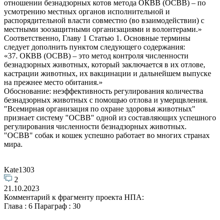
отношении безнадзорных котов метода ОКВВ (ОСВВ) – по
усмотрению местных органов исполнительной и
распорядительной власти совместно (во взаимодействии) с
местными зоозащитными организациями и волонтерами.»
Соответственно, Главу 1 Статью 1. Основные термины
следует дополнить пунктом следующего содержания:
«37. ОКВВ (ОСВВ) – это метод контроля численности
безнадзорных животных, который заключается в их отлове,
кастрации животных, их вакцинации и дальнейшем выпуске
на прежнее место обитания.»
Обоснование: неэффективность регулирования количества
безнадзорных животных с помощью отлова и умерщвления.
"Всемирная организация по охране здоровья животных"
признает систему "ОСВВ" одной из составляющих успешного
регулирования численности безнадзорных животных.
"ОСВВ" собак и кошек успешно работает во многих странах
мира.
Kate1303
2
21.10.2023
Комментарий к фрагменту проекта НПА:
Глава : 6 Параграф : 30