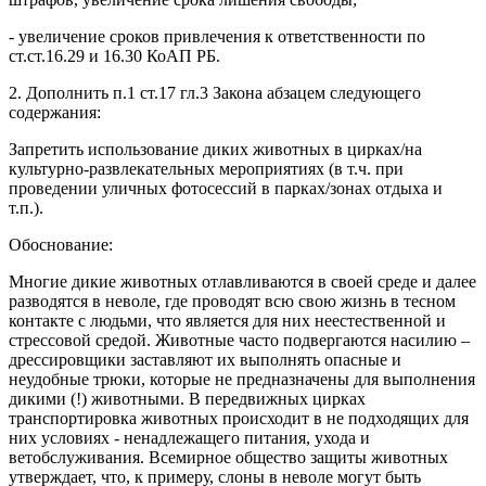
- увеличение сроков привлечения к ответственности по
ст.ст.16.29 и 16.30 КоАП РБ.
2. Дополнить п.1 ст.17 гл.3 Закона абзацем следующего
содержания:
Запретить использование диких животных в цирках/на
культурно-развлекательных мероприятиях (в т.ч. при
проведении уличных фотосессий в парках/зонах отдыха и
т.п.).
Обоснование:
Многие дикие животных отлавливаются в своей среде и далее
разводятся в неволе, где проводят всю свою жизнь в тесном
контакте с людьми, что является для них неестественной и
стрессовой средой. Животные часто подвергаются насилию –
дрессировщики заставляют их выполнять опасные и
неудобные трюки, которые не предназначены для выполнения
дикими (!) животными. В передвижных цирках
транспортировка животных происходит в не подходящих для
них условиях - ненадлежащего питания, ухода и
ветобслуживания. Всемирное общество защиты животных
утверждает, что, к примеру, слоны в неволе могут быть