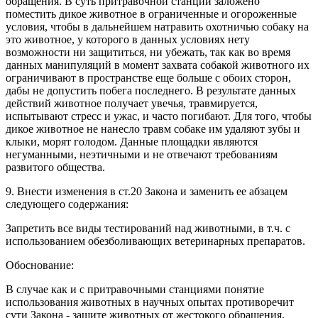
обращения. В суть притравочной станции заложено
поместить дикое животное в ограниченные и огороженные
условия, чтобы в дальнейшем натравить охотничью собаку на
это животное, у которого в данных условиях нету
возможности ни защититься, ни убежать, так как во время
данных манипуляций в момент захвата собакой животного их
ограничивают в пространстве еще больше с обоих сторон,
дабы не допустить побега последнего. В результате данных
действий животное получает увечья, травмируется,
испытывают стресс и ужас, и часто погибают. Для того, чтобы
дикое животное не нанесло травм собаке им удаляют зубы и
клыки, морят голодом. Данные площадки являются
негуманными, неэтичными и не отвечают требованиям
развитого общества.
9. Внести изменения в ст.20 Закона и заменить ее абзацем
следующего содержания:
Запретить все виды тестирований над животными, в т.ч. с
использованием обезболивающих ветеринарных препаратов.
Обоснование:
В случае как и с притравочными станциями понятие
использования животных в научных опытах противоречит
сути Закона - защите животных от жестокого обращения.