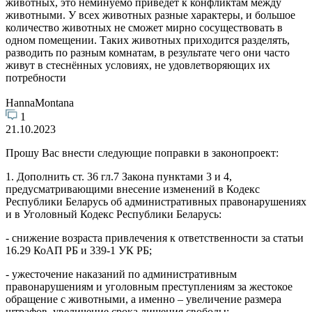
животных, это неминуемо приведет к конфликтам между
животными. У всех животных разные характеры, и большое
количество животных не сможет мирно сосуществовать в
одном помещении. Таких животных приходится разделять,
разводить по разным комнатам, в результате чего они часто
живут в стеснённых условиях, не удовлетворяющих их
потребности
HannaMontana
1
21.10.2023
Прошу Вас внести следующие поправки в законопроект:
1. Дополнить ст. 36 гл.7 Закона пунктами 3 и 4,
предусматривающими внесение изменений в Кодекс
Республики Беларусь об административных правонарушениях
и в Уголовный Кодекс Республики Беларусь:
- снижение возраста привлечения к ответственности за статьи
16.29 КоАП РБ и 339-1 УК РБ;
- ужесточение наказаний по административным
правонарушениям и уголовным преступлениям за жестокое
обращение с животными, а именно – увеличение размера
штрафов, увеличение срока лишения свободы;