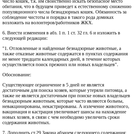
число кошек, т.к. им свойственно искать безопасное место
обитания, что в будущем приведет к естественному снижению
популяционного числа безнадзорных кошек. Обязанность за
соблюдение чистоты и порядка в такого рода домиках
возложить на волонтеров/работников ЖКХ.
6. Внести изменения в абз. 1 п. 1 ст. 32 гл. 6 и изложить в
следующей редакции:
"1. Отловленные и найденные безнадзорные животные, а
также отказные животные содержатся в пунктах содержания
не менее тридцати календарных дней, в течение которых
осуществляется поиск прежних или новых владельцев".
Обоснование:
Существующее ограничение в 5 дней не является
достаточным для поиска хозяев, которые утеряли питомца, а
также не является достаточным при поиске новых владельцев
безнадзорным животным, которые часто являются больны,
невакцинированы, некастрированы. А излечение животного,
вакцинация и кастрация увеличивает шансы на нахождение
новых хозяев, в связи с чем необходимо увеличить сроки
содержания животных.
7. Дополнить ст.29 Закона абзацем следующего содержания: