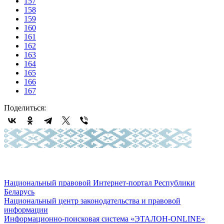
157
158
159
160
161
162
163
164
165
166
167
Поделиться:
Национальный правовой Интернет-портал Республики
Беларусь
Национальный центр законодательства и правовой
информации
Информационно-поисковая система «ЭТАЛОН-ONLINE»