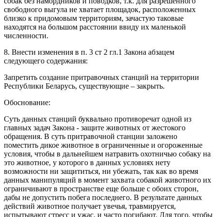
собак без намордников и поводков, т.к. для разрешенного
свободного выгула не хватает площадок, расположенных
близко к придомовым территориям, зачастую таковые
находятся на большом расстоянии ввиду их маленькой
численности.
8. Внести изменения в п. 3 ст 2 гл.1 Закона абзацем
следующего содержания:
Запретить создание притравочных станций на территории
Республики Беларусь, существующие – закрыть.
Обоснование:
Суть данных станций буквально противоречат одной из
главных задач Закона - защите животных от жестокого
обращения. В суть притравочной станции заложено
поместить дикое животное в ограниченные и огороженные
условия, чтобы в дальнейшем натравить охотничью собаку на
это животное, у которого в данных условиях нету
возможности ни защититься, ни убежать, так как во время
данных манипуляций в момент захвата собакой животного их
ограничивают в пространстве еще больше с обоих сторон,
дабы не допустить побега последнего. В результате данных
действий животное получает увечья, травмируется,
испытывают стресс и ужас, и часто погибают. Для того, чтобы