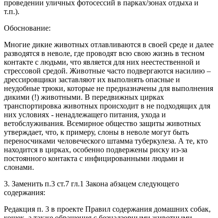
проведении уличных фотосессий в парках/зонах отдыха и
т.п.).
Обоснование:
Многие дикие животных отлавливаются в своей среде и далее
разводятся в неволе, где проводят всю свою жизнь в тесном
контакте с людьми, что является для них неестественной и
стрессовой средой. Животные часто подвергаются насилию –
дрессировщики заставляют их выполнять опасные и
неудобные трюки, которые не предназначены для выполнения
дикими (!) животными. В передвижных цирках
транспортировка животных происходит в не подходящих для
них условиях - ненадлежащего питания, ухода и
ветобслуживания. Всемирное общество защиты животных
утверждает, что, к примеру, слоны в неволе могут быть
переносчиками человеческого штамма туберкулеза. А те, кто
находится в цирках, особенно подвержены риску из-за
постоянного контакта с инфицированными людьми и
слонами.
3. Заменить п.3 ст.7 гл.1 Закона абзацем следующего
содержания:
Редакция п. 3 в проекте Правил содержания домашних собак,
кошек, а также обращения с безнадзорными животными