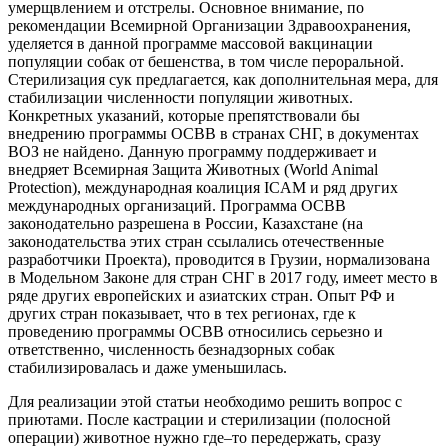
умерщвлением и отстрелы. Основное внимание, по
рекомендации Всемирной Организации Здравоохранения,
уделяется в данной программе массовой вакцинации
популяции собак от бешенства, в том числе пероральной.
Стерилизация сук предлагается, как дополнительная мера, для
стабилизации численности популяции животных.
Конкретных указаний, которые препятствовали бы
внедрению программы ОСВВ в странах СНГ, в документах
ВОЗ не найдено. Данную программу поддерживает и
внедряет Всемирная Защита Животных (World Animal
Protection), международная коалиция ICAM и ряд других
международных организаций. Программа ОСВВ
законодательно разрешена в России, Казахстане (на
законодательства этих стран ссылались отечественные
разработчики Проекта), проводится в Грузии, нормализована
в Модельном Законе для стран СНГ в 2017 году, имеет место в
ряде других европейских и азиатских стран. Опыт РФ и
других стран показывает, что в тех регионах, где к
проведению программы ОСВВ относились серьезно и
ответственно, численность безнадзорных собак
стабилизировалась и даже уменьшилась.
Для реализации этой статьи необходимо решить вопрос с
приютами. После кастрации и стерилизации (полосной
операции) животное нужно где–то передержать, сразу