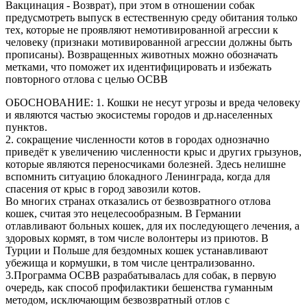
Вакцинация - Возврат), при этом в отношении собак
предусмотреть выпуск в естественную среду обитания только
тех, которые не проявляют немотивированной агрессии к
человеку (признаки мотивированной агрессии должны быть
прописаны). Возвращенных животных можно обозначать
метками, что поможет их идентифицировать и избежать
повторного отлова с целью ОСВВ
ОБОСНОВАНИЕ: 1. Кошки не несут угрозы и вреда человеку
и являются частью экосистемы городов и др.населенных
пунктов.
2. сокращение численности котов в городах однозначно
приведёт к увеличению численности крыс и других грызунов,
которые являются переносчиками болезней. Здесь нелишне
вспомнить ситуацию блокадного Ленинграда, когда для
спасения от крыс в город завозили котов.
Во многих странах отказались от безвозвратного отлова
кошек, считая это нецелесообразным. В Германии
отлавливают больных кошек, для их последующего лечения, а
здоровых кормят, в том числе волонтеры из приютов. В
Турции и Польше для бездомных кошек устанавливают
убежища и кормушки, в том числе централизованно.
3.Программа ОСВВ разрабатывалась для собак, в первую
очередь, как способ профилактики бешенства гуманным
методом, исключающим безвозвратный отлов с