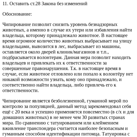
11. Оставить ст.28 Закона без изменений
Обоснование:
Чипирование позволит снизить уровень безнадзорных
животных, а именно в случае их утери или избавления найти
владельца, которому принадлежало животное. В настоящее
время огромное количество животных выбрасывает на улицу
владельцами, вывозится в лес, выбрасывает из машины,
оставляется около дверей клиник/магазинов и т.п.,
подбрасывается волонтерам. Данная мера позволит находить
владельцев и привлекать их к ответственности за
совершенные правонарушения. Т.к. в настоящее время в
случае, если животное отловлено или попало к волонтёру нет
никакой возможности узнать, кому оно принадлежало, и
соответственно найти владельца, либо привлечь его к
ответственности.
Чипирование является безболезненной, гуманной мерой по
контролю за популяцией, данный метод зарекомендовал себя
ещё с 20 века и успешно применяется повсеместно (в с/х и для
домашних животных) в не менее чем 30 развитых странах
мира. По сравнению с татуированием или клеймением
вживление транспондера считается наиболее безопасным и
гуманным способом идентификации питомца. Татуировка с