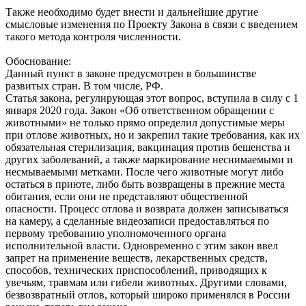
Также необходимо будет внести и дальнейшие другие
смысловые изменения по Проекту Закона в связи с введением
такого метода контроля численности.
Обоснование:
Данный пункт в законе предусмотрен в большинстве
развитых стран. В том числе, РФ.
Статья закона, регулирующая этот вопрос, вступила в силу с 1
января 2020 года. Закон «Об ответственном обращении с
животными» не только прямо определил допустимые меры
при отлове животных, но и закрепил такие требования, как их
обязательная стерилизация, вакцинация против бешенства и
других заболеваний, а также маркирование неснимаемыми и
несмываемыми метками. После чего животные могут либо
остаться в приюте, либо быть возвращены в прежние места
обитания, если они не представляют общественной
опасности. Процесс отлова и возврата должен записываться
на камеру, а сделанные видеозаписи предоставляться по
первому требованию уполномоченного органа
исполнительной власти. Одновременно с этим закон ввел
запрет на применение веществ, лекарственных средств,
способов, технических приспособлений, приводящих к
увечьям, травмам или гибели животных. Другими словами,
безвозвратный отлов, который широко применялся в России