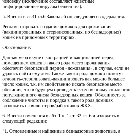
человеку (исключение составляют животные,
инфицированные вирусом бешенства).
5. Внести в ст.31 гл.6 Закона абзац следующего содержания:
Регламентировать создание домиков для проживания
(вакцинированных и стерилизованных, но безнадзорных)
кошек на придомовых территориях.
Обоснование:
Данная мера вкупе с кастрацией и вакцинацией перед
помещением кошек в такого рода место проживания
обеспечит безопасный период «доживания», в случае, если не
удалось найти ему дом. Также такого рода домики помогут
отловить-стерилизовать-вакцинировать как можно большее
число кошек, т.к. им свойственно искать безопасное место
обитания, что в будущем приведет к естественному снижению
популяционного числа безнадзорных кошек. Обязанность за
соблюдение чистоты и порядка в такого рода домиках
возложить на волонтеров/работников ЖКХ.
6. Внести изменения в абз. 1 п. 1 ст. 32 гл. 6 и изложить в
следующей редакции:
"1. Отловленные и найденные безнадзорные животные, а