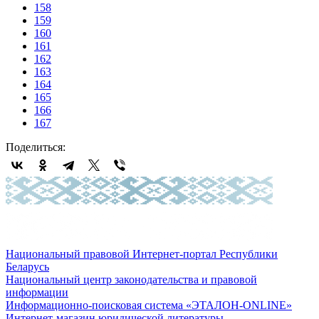
158
159
160
161
162
163
164
165
166
167
Поделиться:
Национальный правовой Интернет-портал Республики
Беларусь
Национальный центр законодательства и правовой
информации
Информационно-поисковая система «ЭТАЛОН-ONLINE»
Интернет-магазин юридической литературы