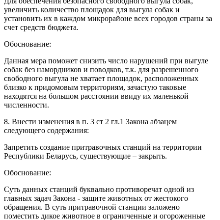
Для обеспечения безопасного свободного выгула собак,
увеличить количество площадок для выгула собак и
установить их в каждом микрорайоне всех городов страны за
счет средств бюджета.
Обоснование:
Данная мера поможет снизить число нарушений при выгуле
собак без намордников и поводков, т.к. для разрешенного
свободного выгула не хватает площадок, расположенных
близко к придомовым территориям, зачастую таковые
находятся на большом расстоянии ввиду их маленькой
численности.
8. Внести изменения в п. 3 ст 2 гл.1 Закона абзацем
следующего содержания:
Запретить создание притравочных станций на территории
Республики Беларусь, существующие – закрыть.
Обоснование:
Суть данных станций буквально противоречат одной из
главных задач Закона - защите животных от жестокого
обращения. В суть притравочной станции заложено
поместить дикое животное в ограниченные и огороженные