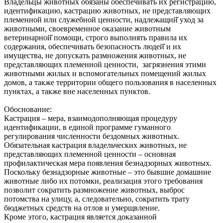
Владельцы животных обязаны обеспечивать их регистрацию,
идентификацию, кастрацию животных, не представляющих
племенной или служебной ценности, надлежащий̆ уход за
животными, своевременное оказание животным
ветеринарной̆ помощи, строго выполнять правила их
содержания, обеспечивать безопасность людей̆ и их
имущества, не допускать размножения животных, не
представляющих племенной ценности, загрязнения этими
животными жилых и вспомогательных помещений жилых
домов, а также территории общего пользования в населенных
пунктах, а также вне населенных пунктов.
Обоснование:
Кастрация – мера, взаимодополняющая процедуру
идентификации, в единой программе гуманного
регулирования численности бездомных животных.
Обязательная кастрация владельческих животных, не
представляющих племенной ценности – основная
профилактическая мера появления безнадзорных животных.
Поскольку безнадзорные животные – это бывшие домашние
животные либо их потомки, реализация этого требования
позволит сократить размножение животных, выброс
потомства на улицу, а, следовательно, сократить трату
бюджетных средств на отлов и умерщвление.
Кроме этого, кастрация является доказанной