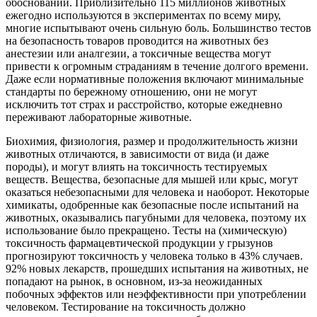
обоснований. Приблизительно 115 миллионов животных
ежегодно используются в экспериментах по всему миру,
многие испытывают очень сильную боль. Большинство тестов
на безопасность товаров проводится на животных без
анестезии или аналгезии, а токсичные вещества могут
привести к огромным страданиям в течение долгого времени.
Даже если нормативные положения включают минимальные
стандарты по бережному отношению, они не могут
исключить тот страх и расстройство, которые ежедневно
переживают лабораторные животные.
Биохимия, физиология, размер и продолжительность жизни
животных отличаются, в зависимости от вида (и даже
породы), и могут влиять на токсичность тестируемых
веществ. Вещества, безопасные для мышей или крыс, могут
оказаться небезопасными для человека и наоборот. Некоторые
химикаты, одобренные как безопасные после испытаний на
животных, оказывались пагубными для человека, поэтому их
использование было прекращено. Тесты на (химическую)
токсичность фармацевтической продукции у грызунов
прогнозируют токсичность у человека только в 43% случаев.
92% новых лекарств, прошедших испытания на животных, не
попадают на рынок, в основном, из-за неожиданных
побочных эффектов или неэффективности при употреблении
человеком. Тестирование на токсичность должно