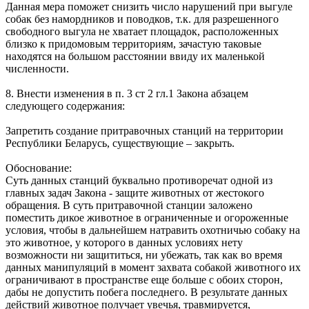
Данная мера поможет снизить число нарушений при выгуле
собак без намордников и поводков, т.к. для разрешенного
свободного выгула не хватает площадок, расположенных
близко к придомовым территориям, зачастую таковые
находятся на большом расстоянии ввиду их маленькой
численности.
8. Внести изменения в п. 3 ст 2 гл.1 Закона абзацем
следующего содержания:
Запретить создание притравочных станций на территории
Республики Беларусь, существующие – закрыть.
Обоснование:
Суть данных станций буквально противоречат одной из
главных задач Закона - защите животных от жестокого
обращения. В суть притравочной станции заложено
поместить дикое животное в ограниченные и огороженные
условия, чтобы в дальнейшем натравить охотничью собаку на
это животное, у которого в данных условиях нету
возможности ни защититься, ни убежать, так как во время
данных манипуляций в момент захвата собакой животного их
ограничивают в пространстве еще больше с обоих сторон,
дабы не допустить побега последнего. В результате данных
действий животное получает увечья, травмируется,