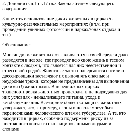
2. Дополнить п.1 ст.17 гл.3 Закона абзацем следующего
содержания:
Запретить использование диких животных в цирках/на
культурно-развлекательных мероприятиях (в т.ч. при
проведении уличных фотосессий в парках/зонах отдыха и
т.п.).
Обоснование:
Многие дикие животных отлавливаются в своей среде и далее
разводятся в неволе, где проводят всю свою жизнь в тесном
контакте с людьми, что является для них неестественной и
стрессовой средой. Животные часто подвергаются насилию –
дрессировщики заставляют их выполнять опасные и
неудобные трюки, которые не предназначены для выполнения
дикими (!) животными. В передвижных цирках
транспортировка животных происходит в не подходящих для
них условиях - ненадлежащего питания, ухода и
ветобслуживания. Всемирное общество защиты животных
утверждает, что, к примеру, слоны в неволе могут быть
переносчиками человеческого штамма туберкулеза. А те, кто
находится в цирках, особенно подвержены риску из-за
постоянного контакта с инфицированными людьми и
слонами.