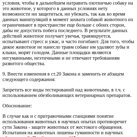
условия, чтобы в дальнейшем натравить охотничью собаку на
это животное, у которого в данных условиях нету
возможности ни защититься, ни убежать, так как во время
данных манипуляций в момент захвата собакой животного их
ограничивают в пространстве еще больше с обоих сторон,
дабы не допустить побега последнего. В результате данных
действий животное получает увечья, травмируется,
испытывают стресс и ужас, и часто погибают. Для того, чтобы
дикое животное не нанесло травм собаке им удаляют зубы и
клыки, морят голодом. Данные площадки являются
негуманными, неэтичными и не отвечают требованиям
развитого общества.
9. Внести изменения в ст.20 Закона и заменить ее абзацем
следующего содержания:
Запретить все виды тестирований над животными, в т.ч. с
использованием обезболивающих ветеринарных препаратов.
Обоснование:
В случае как и с притравочными станциями понятие
использования животных в научных опытах противоречит
сути Закона - защите животных от жестокого обращения.
Испытания на животных лишены гуманности и научных