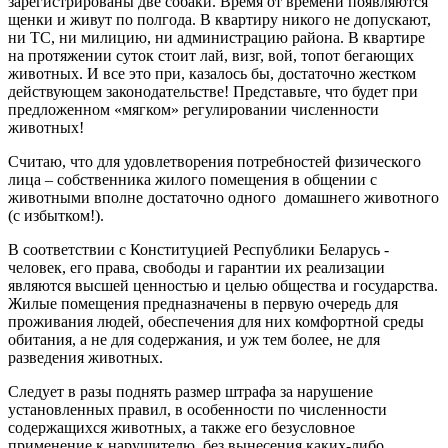
зарегистрированы две собаки. Время от времени появляются
щенки и живут по полгода. В квартиру никого не допускают,
ни ТС, ни милицию, ни администрацию района. В квартире
на протяжении суток стоит лай, визг, вой, топот бегающих
животных. И все это при, казалось бы, достаточно жестком
действующем законодательстве! Представьте, что будет при
предложенном «мягком» регулировании численности
животных!
Считаю, что для удовлетворения потребностей физического
лица – собственника жилого помещения в общении с
животными вполне достаточно одного домашнего животного
(с избытком!).
В соответствии с Конституцией Республики Беларусь ‑
человек, его права, свободы и гарантии их реализации
являются высшей ценностью и целью общества и государства.
Жилые помещения предназначены в первую очередь для
проживания людей, обеспечения для них комфортной среды
обитания, а не для содержания, и уж тем более, не для
разведения животных.
Следует в разы поднять размер штрафа за нарушение
установленных правил, в особенности по численности
содержащихся животных, а также его безусловное
применение к нарушителю, без вынесения каких-либо