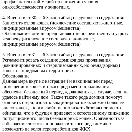
профилактической мерой по снижению уровня
онкозаболеваемости у животных.
4. Внести в ст.30 гл.6 Закона абзац следующего содержания:
Запретить отлов кошек (исключение составляют животные,
инфицированные вирусом бешенства).
Обоснование: они не представляют непосредственную угрозу
человеку (исключение составляют животные,
инфицированные вирусом бешенства).
5. Внести в ст.31 гл.6 Закона абзац следующего содержания:
Регламентировать создание домиков для проживания
(вакцинированных и стерилизованных, но безнадзорных)
кошек на придомовых территориях.
Обоснование:
Данная мера вкупе с кастрацией и вакцинацией перед
помещением кошек в такого рода место проживания
обеспечит безопасный период «доживания», в случае, если не
удалось найти ему дом. Также такого рода домики помогут
отловить-стерилизовать-вакцинировать как можно большее
число кошек, т.к. им свойственно искать безопасное место
обитания, что в будущем приведет к естественному снижению
популяционного числа безнадзорных кошек. Обязанность за
соблюдение чистоты и порядка в такого рода домиках
возложить на волонтеров/работников ЖКХ.