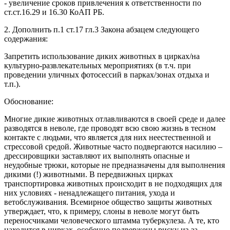
- увеличение сроков привлечения к ответственности по
ст.ст.16.29 и 16.30 КоАП РБ.
2. Дополнить п.1 ст.17 гл.3 Закона абзацем следующего
содержания:
Запретить использование диких животных в цирках/на
культурно-развлекательных мероприятиях (в т.ч. при
проведении уличных фотосессий в парках/зонах отдыха и
т.п.).
Обоснование:
Многие дикие животных отлавливаются в своей среде и далее
разводятся в неволе, где проводят всю свою жизнь в тесном
контакте с людьми, что является для них неестественной и
стрессовой средой. Животные часто подвергаются насилию –
дрессировщики заставляют их выполнять опасные и
неудобные трюки, которые не предназначены для выполнения
дикими (!) животными. В передвижных цирках
транспортировка животных происходит в не подходящих для
них условиях - ненадлежащего питания, ухода и
ветобслуживания. Всемирное общество защиты животных
утверждает, что, к примеру, слоны в неволе могут быть
переносчиками человеческого штамма туберкулеза. А те, кто
находится в цирках, особенно подвержены риску из-за