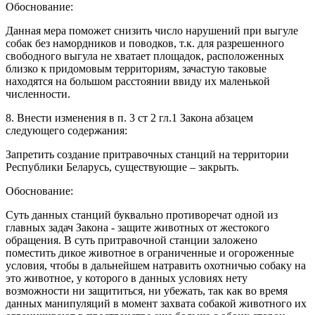
Обоснование:
Данная мера поможет снизить число нарушений при выгуле
собак без намордников и поводков, т.к. для разрешенного
свободного выгула не хватает площадок, расположенных
близко к придомовым территориям, зачастую таковые
находятся на большом расстоянии ввиду их маленькой
численности.
8. Внести изменения в п. 3 ст 2 гл.1 Закона абзацем
следующего содержания:
Запретить создание притравочных станций на территории
Республики Беларусь, существующие – закрыть.
Обоснование:
Суть данных станций буквально противоречат одной из
главных задач Закона - защите животных от жестокого
обращения. В суть притравочной станции заложено
поместить дикое животное в ограниченные и огороженные
условия, чтобы в дальнейшем натравить охотничью собаку на
это животное, у которого в данных условиях нету
возможности ни защититься, ни убежать, так как во время
данных манипуляций в момент захвата собакой животного их