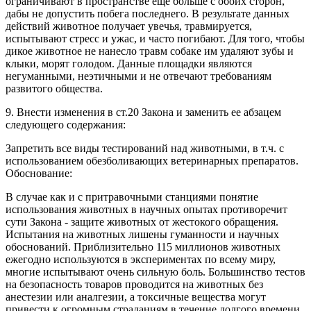
ограничивают в пространстве еще больше с обоих сторон,
дабы не допустить побега последнего. В результате данных
действий животное получает увечья, травмируется,
испытывают стресс и ужас, и часто погибают. Для того, чтобы
дикое животное не нанесло травм собаке им удаляют зубы и
клыки, морят голодом. Данные площадки являются
негуманными, неэтичными и не отвечают требованиям
развитого общества.
9. Внести изменения в ст.20 Закона и заменить ее абзацем
следующего содержания:
Запретить все виды тестирований над животными, в т.ч. с
использованием обезболивающих ветеринарных препаратов.
Обоснование:
В случае как и с притравочными станциями понятие
использования животных в научных опытах противоречит
сути Закона - защите животных от жестокого обращения.
Испытания на животных лишены гуманности и научных
обоснований. Приблизительно 115 миллионов животных
ежегодно используются в экспериментах по всему миру,
многие испытывают очень сильную боль. Большинство тестов
на безопасность товаров проводится на животных без
анестезии или аналгезии, а токсичные вещества могут
привести к огромным страданиям в течение долгого времени.