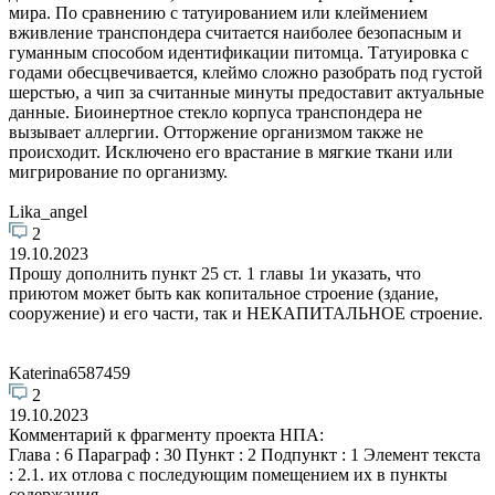
мира. По сравнению с татуированием или клеймением
вживление транспондера считается наиболее безопасным и
гуманным способом идентификации питомца. Татуировка с
годами обесцвечивается, клеймо сложно разобрать под густой
шерстью, а чип за считанные минуты предоставит актуальные
данные. Биоинертное стекло корпуса транспондера не
вызывает аллергии. Отторжение организмом также не
происходит. Исключено его врастание в мягкие ткани или
мигрирование по организму.
Lika_angel
2
19.10.2023
Прошу дополнить пункт 25 ст. 1 главы 1и указать, что
приютом может быть как копитальное строение (здание,
сооружение) и его части, так и НЕКАПИТАЛЬНОЕ строение.
Katerina6587459
2
19.10.2023
Комментарий к фрагменту проекта НПА:
Глава : 6 Параграф : 30 Пункт : 2 Подпункт : 1 Элемент текста
: 2.1. их отлова с последующим помещением их в пункты
содержания