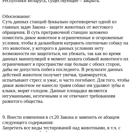
Республики Беларусь, существующие – закрыть.
Обоснование:
Суть данных станций буквально противоречат одной из
главных задач Закона - защите животных от жестокого
обращения. В суть притравочной станции заложено
поместить дикое животное в ограниченные и огороженные
условия, чтобы в дальнейшем натравить охотничью собаку на
это животное, у которого в данных условиях нету
возможности ни защититься, ни убежать, так как во время
данных манипуляций в момент захвата собакой животного их
ограничивают в пространстве еще больше с обоих сторон,
дабы не допустить побега последнего. В результате данных
действий животное получает увечья, травмируется,
испытывают стресс и ужас, и часто погибают. Для того, чтобы
дикое животное не нанесло травм собаке им удаляют зубы и
клыки, морят голодом. Данные площадки являются
негуманными, неэтичными и не отвечают требованиям
развитого общества.
9. Внести изменения в ст.20 Закона и заменить ее абзацем
следующего содержания:
Запретить все виды тестирований над животными, в т.ч. с