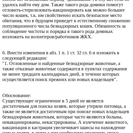
удалось найти ему дом. Также такого рода домики помогут
отловить-стерилизовать-вакцинировать как можно большее
число кошек, т.к. им свойственно искать безопасное место
обитания, что в будущем приведет к естественному снижению
популяционного числа безнадзорных кошек. Обязанность за
соблюдение чистоты и порядка в такого рода домиках
возложить на волонтеров/работников ЖКХ.
6. Внести изменения в абз. 1 п. 1 ст. 32 гл. 6 и изложить в
следующей редакции:
"1. Отловленные и найденные безнадзорные животные, а
также отказные животные содержатся в пунктах содержания
не менее тридцати календарных дней, в течение которых
осуществляется поиск прежних или новых владельцев".
Обоснование:
Существующее ограничение в 5 дней не является
достаточным для поиска хозяев, которые утеряли питомца, а
также не является достаточным при поиске новых владельцев
безнадзорным животным, которые часто являются больны,
невакцинированы, некастрированы. А излечение животного,
вакцинация и кастрация увеличивает шансы на нахождение
новых хозяев, в связи с чем необходимо увеличить сроки