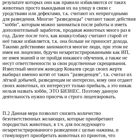
результате которых они как правило избавляются от таких
животных просто выкидывая их на улицу в связи с
уродствами или дефектами, т.к. считают их непригодными
для разведения. Многие "разведенцы" считают такие действия
"хобби", которым можно заниматься после работы и иметь
дополнительный заработок, продавая животных много раз в
год. Далее после того, как кошку/собаку считают старой от
неё также избавляется, т.к. она больше не приносит дохода.
Такими действиями занимаются многие люди, при этом не
имея ни лицензии, будучи незарегистрированными как ИП,
не имея знаний и не пройдя никакого обучения, а также не
несут ответственности за свои родственные скрещивания.
Известный многим живодер Ковалев среди своих жертв
выбирал именно котят от таких "разведенцев", т.к. считал их
лёгкой добычей, разведенцам не интересно, кому они отдают
своих животных, их интересует только прибыль, а это никак
нельзя назвать хобби, ЭТО БИЗНЕС. Поэтому данную
деятельность нужно присечь и строго лицензировать.
П.2 Данная мера позволит снизить количество
безответственных желающих, которые приобретают
породистых животных, в т.ч. для последующего
незарегистрированного разведения с целью наживы, и
стимулирует приобретать животных из приютов, что