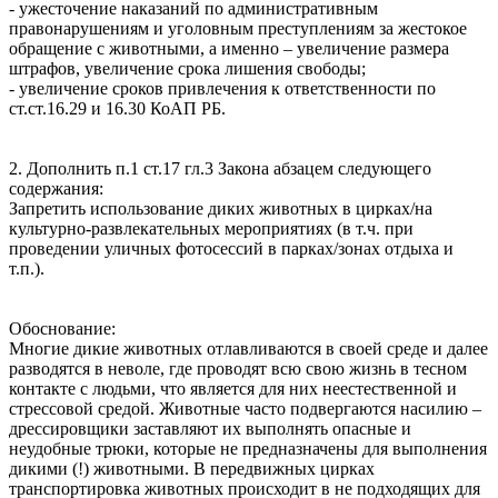
- ужесточение наказаний по административным
правонарушениям и уголовным преступлениям за жестокое
обращение с животными, а именно – увеличение размера
штрафов, увеличение срока лишения свободы;
- увеличение сроков привлечения к ответственности по
ст.ст.16.29 и 16.30 КоАП РБ.
2. Дополнить п.1 ст.17 гл.3 Закона абзацем следующего
содержания:
Запретить использование диких животных в цирках/на
культурно-развлекательных мероприятиях (в т.ч. при
проведении уличных фотосессий в парках/зонах отдыха и
т.п.).
Обоснование:
Многие дикие животных отлавливаются в своей среде и далее
разводятся в неволе, где проводят всю свою жизнь в тесном
контакте с людьми, что является для них неестественной и
стрессовой средой. Животные часто подвергаются насилию –
дрессировщики заставляют их выполнять опасные и
неудобные трюки, которые не предназначены для выполнения
дикими (!) животными. В передвижных цирках
транспортировка животных происходит в не подходящих для