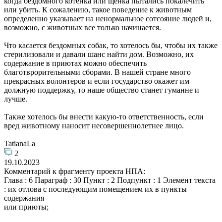
когда бездомного котенка или щенка пытались покалечить
или убить. К сожалению, такое поведение к животным
определенно указывает на ненормальное сотсояние людей и,
возможно, с животных все только начинается.
Что касается бездомных собак, то хотелось бы, чтобы их также
стерилизовали и давали шанс найти дом. Возможно, их
содержание в приютах можно обеспечить
благотврорительными сборами. В нашей стране много
прекрасных волонтеров и если государство окажет им
должную поддержку, то наше общество станет гуманне и
лучше.
Также хотелось бы внести какую-то ответственность, если
вред животному наносит несовершеннолетнее лицо.
TatianaLa
2
19.10.2023
Комментарий к фрагменту проекта НПА:
Глава : 6 Параграф : 30 Пункт : 2 Подпункт : 1 Элемент текста
: их отлова с последующим помещением их в пункты
содержания
или приюты;