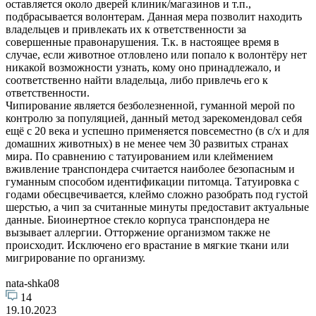
оставляется около дверей клиник/магазинов и т.п.,
подбрасывается волонтерам. Данная мера позволит находить
владельцев и привлекать их к ответственности за
совершенные правонарушения. Т.к. в настоящее время в
случае, если животное отловлено или попало к волонтёру нет
никакой возможности узнать, кому оно принадлежало, и
соответственно найти владельца, либо привлечь его к
ответственности.
Чипирование является безболезненной, гуманной мерой по
контролю за популяцией, данный метод зарекомендовал себя
ещё с 20 века и успешно применяется повсеместно (в с/х и для
домашних животных) в не менее чем 30 развитых странах
мира. По сравнению с татуированием или клеймением
вживление транспондера считается наиболее безопасным и
гуманным способом идентификации питомца. Татуировка с
годами обесцвечивается, клеймо сложно разобрать под густой
шерстью, а чип за считанные минуты предоставит актуальные
данные. Биоинертное стекло корпуса транспондера не
вызывает аллергии. Отторжение организмом также не
происходит. Исключено его врастание в мягкие ткани или
мигрирование по организму.
nata-shka08
14
19.10.2023