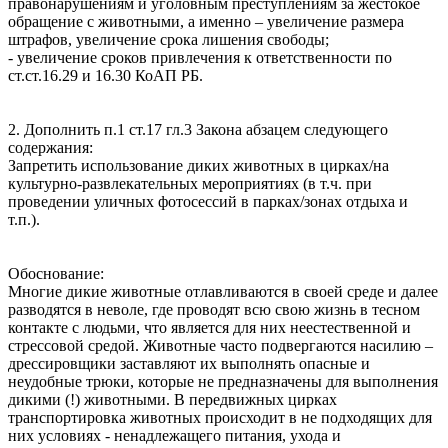
правонарушениям и уголовным преступлениям за жестокое
обращение с животными, а именно – увеличение размера
штрафов, увеличение срока лишения свободы;
- увеличение сроков привлечения к ответственности по
ст.ст.16.29 и 16.30 КоАП РБ.
2. Дополнить п.1 ст.17 гл.3 Закона абзацем следующего
содержания:
Запретить использование диких животных в цирках/на
культурно-развлекательных мероприятиях (в т.ч. при
проведении уличных фотосессий в парках/зонах отдыха и
т.п.).
Обоснование:
Многие дикие животные отлавливаются в своей среде и далее
разводятся в неволе, где проводят всю свою жизнь в тесном
контакте с людьми, что является для них неестественной и
стрессовой средой. Животные часто подвергаются насилию –
дрессировщики заставляют их выполнять опасные и
неудобные трюки, которые не предназначены для выполнения
дикими (!) животными. В передвижных цирках
транспортировка животных происходит в не подходящих для
них условиях - ненадлежащего питания, ухода и