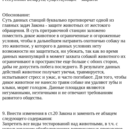
Обоснование:
Суть данных станций буквально противоречат одной из
главных задач Закона - защите животных от жестокого
обращения. В суть притравочной станции заложено
поместить дикое животное в ограниченные и огороженные
условия, чтобы в дальнейшем натравить охотничью собаку на
это животное, у которого в данных условиях нету
возможности ни защититься, ни убежать, так как во время
данных манипуляций в момент захвата собакой животного их
ограничивают в пространстве еще больше с обоих сторон,
дабы не допустить побега последнего. В результате данных
действий животное получает увечья, травмируется,
испытывают стресс и ужас, и часто погибают. Для того, чтобы
дикое животное не нанесло травм собаке им удаляют зубы и
клыки, морят голодом. Данные площадки являются
негуманными, неэтичными и не отвечают требованиям
развитого общества.
9. Внести изменения в ст.20 Закона и заменить ее абзацем
следующего содержания:
Запретить все виды тестирований над животными, в т.ч. с
использованием обезболивающих ветеринарных препаратов.