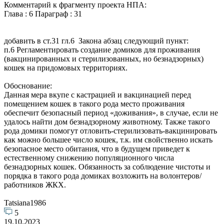
Комментарий к фрагменту проекта НПА:
Глава : 6 Параграф : 31
добавить в ст.31 гл.6 Закона абзац следующий пункт:
п.6 Регламентировать создание домиков для проживания
(вакцинированных и стерилизованных, но безнадзорных)
кошек на придомовых территориях.
Обоснование:
Данная мера вкупе с кастрацией и вакцинацией перед
помещением кошек в такого рода место проживания
обеспечит безопасный период «доживания», в случае, если не
удалось найти дом безнадзорному животному. Также такого
рода домики помогут отловить-стерилизовать-вакцинировать
как можно большее число кошек, т.к. им свойственно искать
безопасное место обитания, что в будущем приведет к
естественному снижению популяционного числа
безнадзорных кошек. Обязанность за соблюдение чистоты и
порядка в такого рода домиках возложить на волонтеров/
работников ЖКХ.
Tatsiana1986
5
19.10.2023