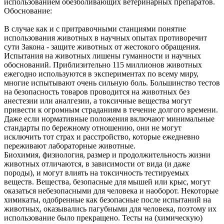
использованием обезболивающих ветеринарных препаратов.
Обоснование:
В случае как и с притравочными станциями понятие
использования животных в научных опытах противоречит
сути Закона - защите животных от жестокого обращения.
Испытания на животных лишены гуманности и научных
обоснований. Приблизительно 115 миллионов животных
ежегодно используются в экспериментах по всему миру,
многие испытывают очень сильную боль. Большинство тестов
на безопасность товаров проводится на животных без
анестезии или аналгезии, а токсичные вещества могут
привести к огромным страданиям в течение долгого времени.
Даже если нормативные положения включают минимальные
стандарты по бережному отношению, они не могут
исключить тот страх и расстройство, которые ежедневно
переживают лабораторные животные.
Биохимия, физиология, размер и продолжительность жизни
животных отличаются, в зависимости от вида (и даже
породы), и могут влиять на токсичность тестируемых
веществ. Вещества, безопасные для мышей или крыс, могут
оказаться небезопасными для человека и наоборот. Некоторые
химикаты, одобренные как безопасные после испытаний на
животных, оказывались пагубными для человека, поэтому их
использование было прекращено. Тесты на (химическую)