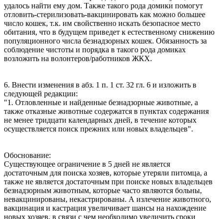
удалось найти ему дом. Также такого рода домики помогут
отловить-стерилизовать-вакцинировать как можно большее
число кошек, т.к. им свойственно искать безопасное место
обитания, что в будущем приведет к естественному снижению
популяционного числа безнадзорных кошек. Обязанность за
соблюдение чистоты и порядка в такого рода домиках
возложить на волонтеров/работников ЖКХ.
6. Внести изменения в абз. 1 п. 1 ст. 32 гл. 6 и изложить в
следующей редакции:
"1. Отловленные и найденные безнадзорные животные, а
также отказные животные содержатся в пунктах содержания
не менее тридцати календарных дней, в течение которых
осуществляется поиск прежних или новых владельцев".
Обоснование:
Существующее ограничение в 5 дней не является
достаточным для поиска хозяев, которые утеряли питомца, а
также не является достаточным при поиске новых владельцев
безнадзорным животным, которые часто являются больны,
невакцинированы, некастрированы. А излечение животного,
вакцинация и кастрация увеличивает шансы на нахождение
новых хозяев, в связи с чем необходимо увеличить сроки