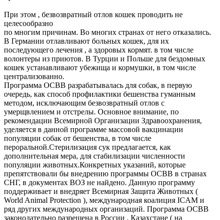
При этом , безвозвратный отлов кошек проводить не
целесообразно
по многим причинам. Во многих странах от него отказались.
В Германии отлавливают больных кошек, для их
последующего лечения , а здоровых кормят. в том числе
волонтеры из приютов. В Турции и Польше для бездомных
кошек устанавливают убежища и кормушки, в том числе
централизованно.
Программа ОСВВ разрабатывалась для собак, в первую
очередь, как способ профилактики бешенства гуманным
методом, исключающим безвозвратный отлов с
умерщвлением и отстрелы. Основное внимание, по
рекомендации Всемирной Организации Здравоохранения,
уделяется в данной программе массовой вакцинации
популяции собак от бешенства, в том числе
пероральной.Стерилизация сук предлагается, как
дополнительная мера, для стабилизации численности
популяции животных.Конкретных указаний, которые
препятствовали бы внедрению программы ОСВВ в странах
СНГ, в документах ВОЗ не найдено. Данную программу
поддерживает и внедряет Всемирная Защита Животных (
World Animal Protection ), международная коалиция ICAM и
ряд других международных организаций. Программа ОСВВ
законодательно разрешена в России , Казахстане ( на