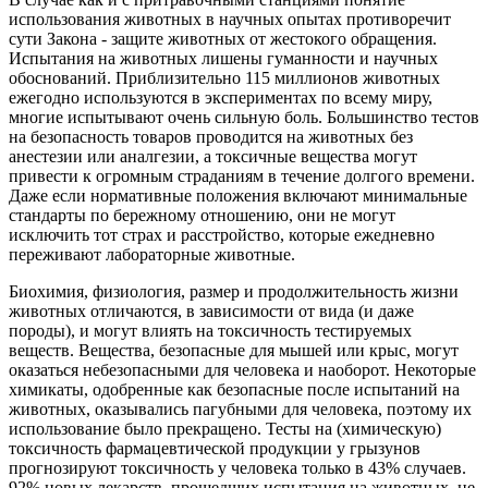
использования животных в научных опытах противоречит
сути Закона - защите животных от жестокого обращения.
Испытания на животных лишены гуманности и научных
обоснований. Приблизительно 115 миллионов животных
ежегодно используются в экспериментах по всему миру,
многие испытывают очень сильную боль. Большинство тестов
на безопасность товаров проводится на животных без
анестезии или аналгезии, а токсичные вещества могут
привести к огромным страданиям в течение долгого времени.
Даже если нормативные положения включают минимальные
стандарты по бережному отношению, они не могут
исключить тот страх и расстройство, которые ежедневно
переживают лабораторные животные.
Биохимия, физиология, размер и продолжительность жизни
животных отличаются, в зависимости от вида (и даже
породы), и могут влиять на токсичность тестируемых
веществ. Вещества, безопасные для мышей или крыс, могут
оказаться небезопасными для человека и наоборот. Некоторые
химикаты, одобренные как безопасные после испытаний на
животных, оказывались пагубными для человека, поэтому их
использование было прекращено. Тесты на (химическую)
токсичность фармацевтической продукции у грызунов
прогнозируют токсичность у человека только в 43% случаев.
92% новых лекарств, прошедших испытания на животных, не