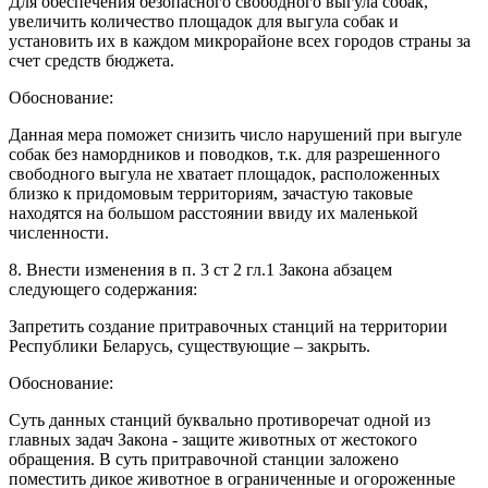
Для обеспечения безопасного свободного выгула собак,
увеличить количество площадок для выгула собак и
установить их в каждом микрорайоне всех городов страны за
счет средств бюджета.
Обоснование:
Данная мера поможет снизить число нарушений при выгуле
собак без намордников и поводков, т.к. для разрешенного
свободного выгула не хватает площадок, расположенных
близко к придомовым территориям, зачастую таковые
находятся на большом расстоянии ввиду их маленькой
численности.
8. Внести изменения в п. 3 ст 2 гл.1 Закона абзацем
следующего содержания:
Запретить создание притравочных станций на территории
Республики Беларусь, существующие – закрыть.
Обоснование:
Суть данных станций буквально противоречат одной из
главных задач Закона - защите животных от жестокого
обращения. В суть притравочной станции заложено
поместить дикое животное в ограниченные и огороженные