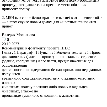
отношении котов, когда животное после всех необходимых
процедур возвращается на прежнее место обитания и
приносит пользу;
2. МБИ (массовое безвозвратное изъятие) в отношении собак
— в этом случае новым домом для животных становится
приют.
Валерия Молчанова
6
20.10.2023
Комментарий к фрагменту проекта НПА:
Глава : 1 Параграф : 1 Пункт : 25 Элемент текста : 25. Приют
для животных (далее — приют) — капитальное строение
(здание, сооружение) и его части, предназначенные для
осуществления
деятельности по содержанию безнадзорных или переданных
из пунктов
временного содержания животных, отказных животных,
изъятых
животных, поиску прежних либо новых владельцев
животных, а также по
пропаганде гуманного отношения к животным.