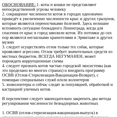
ОБОСНОВАНИЕ:
1. коты и кошки не представляют
непосредственной угрозы человеку
2. сокращение численности котов в городах однозначно
приведёт к увеличению численности крыс и других грызунов,
которые являются переносчиками болезней. Здесь нелишне
вспомнить ситуацию блокадного Ленинграда, когда для
спасения от крыс в город завозили котов. Их потомки до сих
пор являются негласными хранителями в Эрмитаже и других
музеях
3. следует осуществлять отлов только тех собак, которые
проявляют агрессию. Отлов требует значительных средств из
местных бюджетов, ВСЕГДА НЕГУМАНЕН, может
порождать коррупционные схемы
4. следует признать котов частью городской экосистемы (как
это проделано во многих странах) и внедрить программу
ОСВВ (Отлов-Стерилизация-Вакцинация-Возврат), с
помощью специальных служб и/или волонтеров
5. зооволонтеры и сейчас следят за популяцией, обработкой и
кастрацией уличных котов.
В перспективе следует законодательно закрепить два метода
регулирования численности безнадзорных животных
1. ОСВВ (отлов-стерилизация-вакцинация-выпуск) в