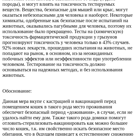
породы), и могут влиять на токсичность тестируемых
веществ. Вещества, безопасные для мышей или крыс, могут
оказаться небезопасными для человека и наоборот. Некоторые
химикаты, одобренные как безопасные после испытаний на
животных, оказывались пагубными для человека, поэтому их
использование было прекращено. Тесты на (химическую)
токсичность фармацевтической продукции у грызунов
прогнозируют токсичность у человека только в 43% случаев.
92% новых лекарств, прошедших испытания на животных, не
попадают на рынок, в основном, из-за неожиданных
побочных эффектов или неэффективности при употреблении
человеком. Тестирование на токсичность должно
основываться на надежных методах, и без использования
животных.
Обоснование:
Данная мера вкупе с кастрацией и вакцинацией перед
помещением кошек в такого рода место проживания
обеспечит безопасный период «доживания», в случае, если не
удалось найти ему дом. Также такого рода домики помогут
отловить-стерилизовать-вакцинировать как можно большее
число кошек, т.к. им свойственно искать безопасное место
обитания, что в будущем приведет к естественному снижению