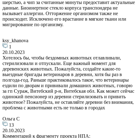
шерстью, а чип за считанные минуты предоставит актуальные
данные. Биоинертное стекло корпуса транспондера не
вызывает аллергии. Отторжение организмом также не
происходит. Исключено его врастание в мягкие ткани или
мигрирование по организму.
ksy_khanova
1
20.10.2023
Хотелось бы, чтобы бездомных животных отлавливали,
стерилизовали и отпускали. Еще важный момент для
деревенских животных. Пожалуйста, создайте какие-то
выездные бригады ветеринаров в деревни, хотя бы раз в
полгода-год. Раньше практиковалось такое, что ветеринары
ездили по дворам и прививали домашних животных, говорю
за гп Сураж, Витебский р-н, Витебская обл. Как может сейчас
одинокий пенсионер из деревни стерилизовать и привить
животное? Пожалуйста, не оставляйте деревни без внимания,
проблема с животными есть не только в городах
Ольга С
13
20.10.2023
Комментарий к фрагменту проекта НПА: