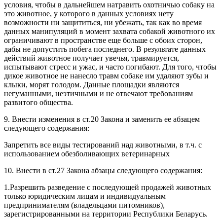
условия, чтобы в дальнейшем натравить охотничью собаку на
это животное, у которого в данных условиях нету
возможности ни защититься, ни убежать, так как во время
данных манипуляций в момент захвата собакой животного их
ограничивают в пространстве еще больше с обоих сторон,
дабы не допустить побега последнего. В результате данных
действий животное получает увечья, травмируется,
испытывают стресс и ужас, и часто погибают. Для того, чтобы
дикое животное не нанесло травм собаке им удаляют зубы и
клыки, морят голодом. Данные площадки являются
негуманными, неэтичными и не отвечают требованиям
развитого общества.
9. Внести изменения в ст.20 Закона и заменить ее абзацем
следующего содержания:
Запретить все виды тестирований над животными, в т.ч. с
использованием обезболивающих ветеринарных
10. Внести в ст.27 Закона абзацы следующего содержания:
1.Разрешить разведение с последующей продажей животных
только юридическим лицам и индивидуальным
предпринимателям (владельцами питомников),
зарегистрированными на территории Республики Беларусь.