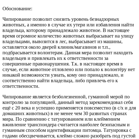
Обоснование:
Чипирование позволит снизить уровень безнадзорных
животных, а именно в случае их утери или избавления найти
владельца, которому принадлежало животное. В настоящее
время огромное количество животных выбрасывает на улицу
владельцами, вывозится в лес, выбрасывает из машины,
оставляется около дверей клиник/магазинов и т.п.,
подбрасывается волонтерам. Данная мера позволит находить
владельцев и привлекать их к ответственности за
совершенные правонарушения. Т.к. в настоящее время в
случае, если животное отловлено или попало к волонтёру нет
никакой возможности узнать, кому оно принадлежало, и
соответственно найти владельца, либо привлечь его к
ответственности.
Чипирование является безболезненной, гуманной мерой по
контролю за популяцией, данный метод зарекомендовал себя
ещё с 20 века и успешно применяется повсеместно (в с/х и для
домашних животных) в не менее чем 30 развитых странах
мира. По сравнению с татуированием или клеймением
вживление транспондера считается наиболее безопасным и
гуманным способом идентификации питомца. Татуировка с
годами обесцвечивается, клеймо сложно разобрать под густой