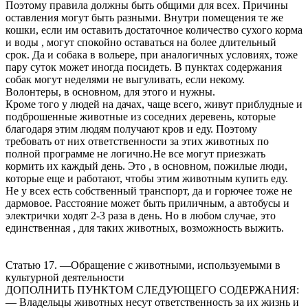
Поэтому правила должны быть общими для всех. Причины
оставления могут быть разными. Внутри помещения те же
кошки, если им оставить достаточное количество сухого корма
и воды , могут спокойно оставаться на более длительный
срок. Да и собака в вольере, при аналогичных условиях, тоже
пару суток может иногда посидеть. В пунктах содержания
собак могут неделями не выгуливать, если некому.
Волонтеры, в основном, для этого и нужны.
Кроме того у людей на дачах, чаще всего, живут приблудные и
подброшенные животные из соседних деревень, которые
благодаря этим людям получают кров и еду. Поэтому
требовать от них ответственности за этих животных по
полной программе не логично.Не все могут приезжать
кормить их каждый день. Это , в основном, пожилые люди,
которые еще и работают, чтобы этим животным купить еду.
Не у всех есть собственный транспорт, да и горючее тоже не
дармовое. Расстояние может быть приличным, а автобусы и
электрички ходят 2-3 раза в день. Но в любом случае, это
единственная , для таких животных, возможность выжить.
Статью 17. —Обращение с животными, используемыми в
культурной деятельности
ДОПОЛНИТЬ ПУНКТОМ СЛЕДУЮЩЕГО СОДЕРЖАНИЯ:
— Владельцы животных несут ответственность за их жизнь и