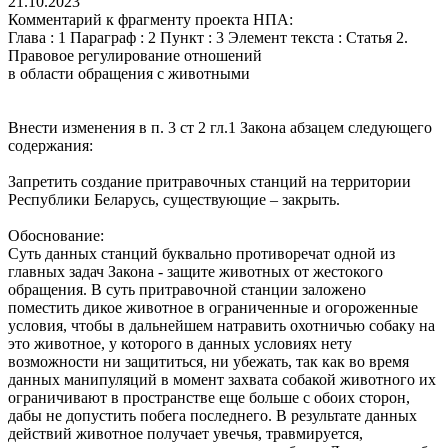
21.10.2023
Комментарий к фрагменту проекта НПА:
Глава : 1 Параграф : 2 Пункт : 3 Элемент текста : Статья 2.
Правовое регулирование отношений
в области обращения с животными
Внести изменения в п. 3 ст 2 гл.1 Закона абзацем следующего
содержания:
Запретить создание притравочных станций на территории
Республики Беларусь, существующие – закрыть.
Обоснование:
Суть данных станций буквально противоречат одной из
главных задач Закона - защите животных от жестокого
обращения. В суть притравочной станции заложено
поместить дикое животное в ограниченные и огороженные
условия, чтобы в дальнейшем натравить охотничью собаку на
это животное, у которого в данных условиях нету
возможности ни защититься, ни убежать, так как во время
данных манипуляций в момент захвата собакой животного их
ограничивают в пространстве еще больше с обоих сторон,
дабы не допустить побега последнего. В результате данных
действий животное получает увечья, травмируется,