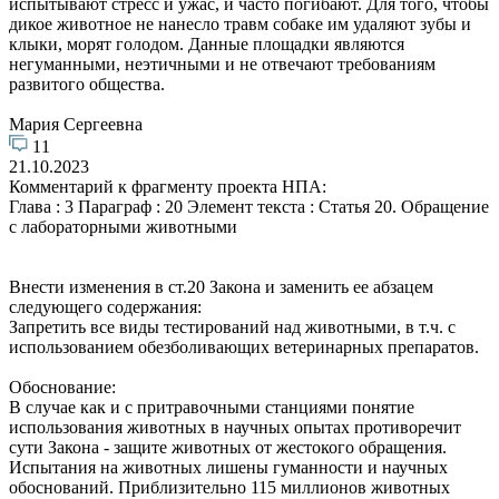
испытывают стресс и ужас, и часто погибают. Для того, чтобы
дикое животное не нанесло травм собаке им удаляют зубы и
клыки, морят голодом. Данные площадки являются
негуманными, неэтичными и не отвечают требованиям
развитого общества.
Мария Сергеевна
11
21.10.2023
Комментарий к фрагменту проекта НПА:
Глава : 3 Параграф : 20 Элемент текста : Статья 20. Обращение
с лабораторными животными
Внести изменения в ст.20 Закона и заменить ее абзацем
следующего содержания:
Запретить все виды тестирований над животными, в т.ч. с
использованием обезболивающих ветеринарных препаратов.
Обоснование:
В случае как и с притравочными станциями понятие
использования животных в научных опытах противоречит
сути Закона - защите животных от жестокого обращения.
Испытания на животных лишены гуманности и научных
обоснований. Приблизительно 115 миллионов животных