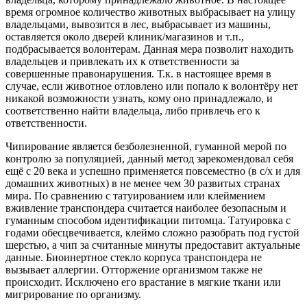
время огромное количество животных выбрасывает на улицу
владельцами, вывозится в лес, выбрасывает из машины,
оставляется около дверей клиник/магазинов и т.п.,
подбрасывается волонтерам. Данная мера позволит находить
владельцев и привлекать их к ответственности за
совершенные правонарушения. Т.к. в настоящее время в
случае, если животное отловлено или попало к волонтёру нет
никакой возможности узнать, кому оно принадлежало, и
соответственно найти владельца, либо привлечь его к
ответственности.
Чипирование является безболезненной, гуманной мерой по
контролю за популяцией, данный метод зарекомендовал себя
ещё с 20 века и успешно применяется повсеместно (в с/х и для
домашних животных) в не менее чем 30 развитых странах
мира. По сравнению с татуированием или клеймением
вживление транспондера считается наиболее безопасным и
гуманным способом идентификации питомца. Татуировка с
годами обесцвечивается, клеймо сложно разобрать под густой
шерстью, а чип за считанные минуты предоставит актуальные
данные. Биоинертное стекло корпуса транспондера не
вызывает аллергии. Отторжение организмом также не
происходит. Исключено его врастание в мягкие ткани или
мигрирование по организму.