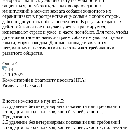
которого в данных условиях нету возможности ни
защититься, ни убежать, так как во время данных
манипуляций в момент захвата собакой животного их
ограничивают в пространстве еще больше с обоих сторон,
дабы не допустить побега последнего. В результате данных
действий животное получает увечья, травмируется,
испытывают стресс и ужас, и часто погибают. Для того, чтобы
дикое животное не нанесло травм собаке им удаляют зубы и
клыки, морят голодом. Данные площадки являются
негуманными, неэтичными и не отвечают требованиям
развитого общества.
Ольга С
13
21.10.2023
Комментарий к фрагменту проекта НПА:
Раздел : 15 Глава : 3
Внести изменения в пункт 2.5:
2.5 удаление без ветеринарных показаний или требований
стандарта породы клыков, когтей ушей, хвостов,
Предлагается:
2.5 удаление без ветеринарных показаний или требований
стандарта породы клыков, когтей ушей, хвостов, подрезание