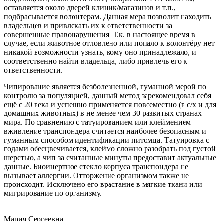
оставляется около дверей клиник/магазинов и т.п.,
подбрасывается волонтерам. Данная мера позволит находить
владельцев и привлекать их к ответственности за
совершенные правонарушения. Т.к. в настоящее время в
случае, если животное отловлено или попало к волонтёру нет
никакой возможности узнать, кому оно принадлежало, и
соответственно найти владельца, либо привлечь его к
ответственности.
Чипирование является безболезненной, гуманной мерой по
контролю за популяцией, данный метод зарекомендовал себя
ещё с 20 века и успешно применяется повсеместно (в с/х и для
домашних животных) в не менее чем 30 развитых странах
мира. По сравнению с татуированием или клеймением
вживление транспондера считается наиболее безопасным и
гуманным способом идентификации питомца. Татуировка с
годами обесцвечивается, клеймо сложно разобрать под густой
шерстью, а чип за считанные минуты предоставит актуальные
данные. Биоинертное стекло корпуса транспондера не
вызывает аллергии. Отторжение организмом также не
происходит. Исключено его врастание в мягкие ткани или
мигрирование по организму.
Мария Сергеевна