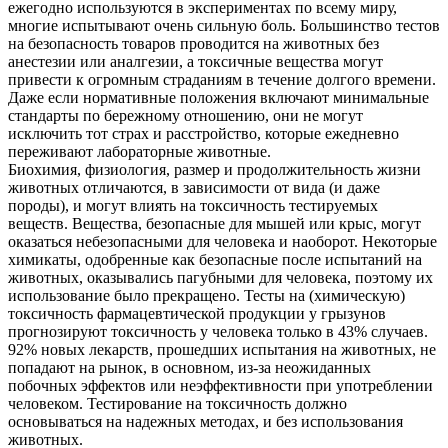
ежегодно используются в экспериментах по всему миру,
многие испытывают очень сильную боль. Большинство тестов
на безопасность товаров проводится на животных без
анестезии или аналгезии, а токсичные вещества могут
привести к огромным страданиям в течение долгого времени.
Даже если нормативные положения включают минимальные
стандарты по бережному отношению, они не могут
исключить тот страх и расстройство, которые ежедневно
переживают лабораторные животные.
Биохимия, физиология, размер и продолжительность жизни
животных отличаются, в зависимости от вида (и даже
породы), и могут влиять на токсичность тестируемых
веществ. Вещества, безопасные для мышей или крыс, могут
оказаться небезопасными для человека и наоборот. Некоторые
химикаты, одобренные как безопасные после испытаний на
животных, оказывались пагубными для человека, поэтому их
использование было прекращено. Тесты на (химическую)
токсичность фармацевтической продукции у грызунов
прогнозируют токсичность у человека только в 43% случаев.
92% новых лекарств, прошедших испытания на животных, не
попадают на рынок, в основном, из-за неожиданных
побочных эффектов или неэффективности при употреблении
человеком. Тестирование на токсичность должно
основываться на надежных методах, и без использования
животных.