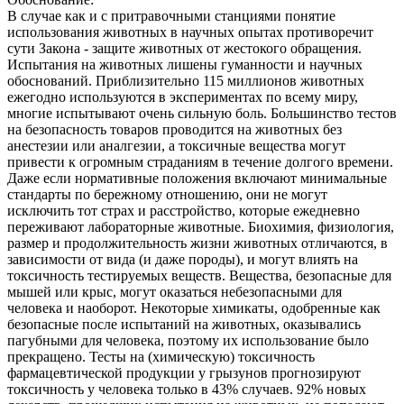
В случае как и с притравочными станциями понятие
использования животных в научных опытах противоречит
сути Закона - защите животных от жестокого обращения.
Испытания на животных лишены гуманности и научных
обоснований. Приблизительно 115 миллионов животных
ежегодно используются в экспериментах по всему миру,
многие испытывают очень сильную боль. Большинство тестов
на безопасность товаров проводится на животных без
анестезии или аналгезии, а токсичные вещества могут
привести к огромным страданиям в течение долгого времени.
Даже если нормативные положения включают минимальные
стандарты по бережному отношению, они не могут
исключить тот страх и расстройство, которые ежедневно
переживают лабораторные животные. Биохимия, физиология,
размер и продолжительность жизни животных отличаются, в
зависимости от вида (и даже породы), и могут влиять на
токсичность тестируемых веществ. Вещества, безопасные для
мышей или крыс, могут оказаться небезопасными для
человека и наоборот. Некоторые химикаты, одобренные как
безопасные после испытаний на животных, оказывались
пагубными для человека, поэтому их использование было
прекращено. Тесты на (химическую) токсичность
фармацевтической продукции у грызунов прогнозируют
токсичность у человека только в 43% случаев. 92% новых