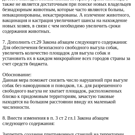
также не является достаточным при поиске новых владельцев
безнадзорным животным, которые часто являются больны,
невакцинированы, некастрированы. А излечение животного,
вакцинация и кастрация увеличивает шансы на нахождение
новых хозяев, в связи с чем необходимо увеличить сроки
содержания животных.
7. Дополнить ст.29 Закона абзацем следующего содержания:
Для обеспечения безопасного свободного выгула собак,
увеличить количество площадок для выгула собак и
установить их в каждом микрорайоне всех городов страны за
счет средств бюджета.
Обоснование:
Данная мера поможет снизить число нарушений при выгуле
собак без намордников и поводков, т.к. для разрешенного
свободного выгула не хватает площадок, расположенных
близко к придомовым территориям, зачастую таковые
находятся на большом расстоянии ввиду их маленькой
численности.
8. Внести изменения в п. 3 ст 2 гл.1 Закона абзацем
следующего содержания:
Запретить создание притравочных станций на территории