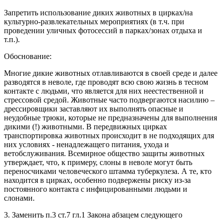
Запретить использование диких животных в цирках/на
культурно-развлекательных мероприятиях (в т.ч. при
проведении уличных фотосессий в парках/зонах отдыха и
т.п.).
Обоснование:
Многие дикие животных отлавливаются в своей среде и далее
разводятся в неволе, где проводят всю свою жизнь в тесном
контакте с людьми, что является для них неестественной и
стрессовой средой. Животные часто подвергаются насилию –
дрессировщики заставляют их выполнять опасные и
неудобные трюки, которые не предназначены для выполнения
дикими (!) животными. В передвижных цирках
транспортировка животных происходит в не подходящих для
них условиях - ненадлежащего питания, ухода и
ветобслуживания. Всемирное общество защиты животных
утверждает, что, к примеру, слоны в неволе могут быть
переносчиками человеческого штамма туберкулеза. А те, кто
находится в цирках, особенно подвержены риску из-за
постоянного контакта с инфицированными людьми и
слонами.
3. Заменить п.3 ст.7 гл.1 Закона абзацем следующего