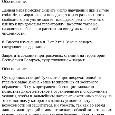
Обоснование:
Данная мера поможет снизить число нарушений при выгуле
собак без намордников и поводков, т.к. для разрешенного
свободного выгула не хватает площадок, расположенных
близко к придомовым территориям, зачастую таковые
находятся на большом расстоянии ввиду их маленькой
численности.
8. Внести изменения в п. 3 ст 2 гл.1 Закона абзацем
следующего содержания:
Запретить создание притравочных станций на территории
Республики Беларусь, существующие – закрыть.
Обоснование:
Суть данных станций буквально противоречат одной из
главных задач Закона - защите животных от жестокого
обращения. В суть притравочной станции заложено
поместить дикое животное в ограниченные и огороженные
условия, чтобы в дальнейшем натравить охотничью собаку на
это животное, у которого в данных условиях нету
возможности ни защититься, ни убежать, так как во время
данных манипуляций в момент захвата собакой животного их
ограничивают в пространстве еще больше с обоих сторон,