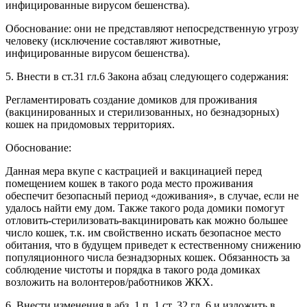
инфицированные вирусом бешенства).
Обоснование: они не представляют непосредственную угрозу
человеку (исключение составляют животные,
инфицированные вирусом бешенства).
5. Внести в ст.31 гл.6 Закона абзац следующего содержания:
Регламентировать создание домиков для проживания
(вакцинированных и стерилизованных, но безнадзорных)
кошек на придомовых территориях.
Обоснование:
Данная мера вкупе с кастрацией и вакцинацией перед
помещением кошек в такого рода место проживания
обеспечит безопасный период «доживания», в случае, если не
удалось найти ему дом. Также такого рода домики помогут
отловить-стерилизовать-вакцинировать как можно большее
число кошек, т.к. им свойственно искать безопасное место
обитания, что в будущем приведет к естественному снижению
популяционного числа безнадзорных кошек. Обязанность за
соблюдение чистоты и порядка в такого рода домиках
возложить на волонтеров/работников ЖКХ.
6. Внести изменения в абз. 1 п. 1 ст. 32 гл. 6 и изложить в