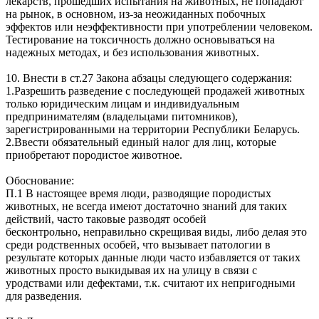
лекарств, прошедших испытания на животных, не попадают
на рынок, в основном, из-за неожиданных побочных
эффектов или неэффективности при употреблении человеком.
Тестирование на токсичность должно основываться на
надежных методах, и без использования животных.
10. Внести в ст.27 Закона абзацы следующего содержания:
1.Разрешить разведение с последующей продажей животных
только юридическим лицам и индивидуальным
предпринимателям (владельцами питомников),
зарегистрированными на территории Республики Беларусь.
2.Ввести обязательный единый налог для лиц, которые
приобретают породистое животное.
Обоснование:
П.1 В настоящее время люди, разводящие породистых
животных, не всегда имеют достаточно знаний для таких
действий, часто таковые разводят особей
бесконтрольно, неправильно скрещивая виды, либо делая это
среди родственных особей, что вызывает патологии в
результате которых данные люди часто избавляется от таких
животных просто выкидывая их на улицу в связи с
уродствами или дефектами, т.к. считают их непригодными
для разведения.