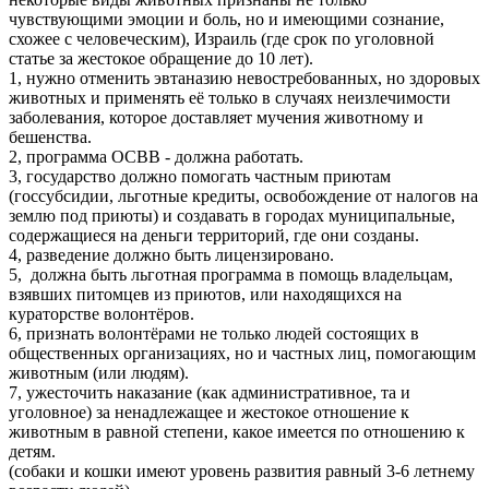
чувствующими эмоции и боль, но и имеющими сознание,
схожее с человеческим), Израиль (где срок по уголовной
статье за жестокое обращение до 10 лет).
1, нужно отменить эвтаназию невостребованных, но здоровых
животных и применять её только в случаях неизлечимости
заболевания, которое доставляет мучения животному и
бешенства.
2, программа ОСВВ - должна работать.
3, государство должно помогать частным приютам
(госсубсидии, льготные кредиты, освобождение от налогов на
землю под приюты) и создавать в городах муниципальные,
содержащиеся на деньги территорий, где они созданы.
4, разведение должно быть лицензировано.
5, должна быть льготная программа в помощь владельцам,
взявших питомцев из приютов, или находящихся на
кураторстве волонтёров.
6, признать волонтёрами не только людей состоящих в
общественных организациях, но и частных лиц, помогающим
животным (или людям).
7, ужесточить наказание (как административное, та и
уголовное) за ненадлежащее и жестокое отношение к
животным в равной степени, какое имеется по отношению к
детям.
(собаки и кошки имеют уровень развития равный 3-6 летнему