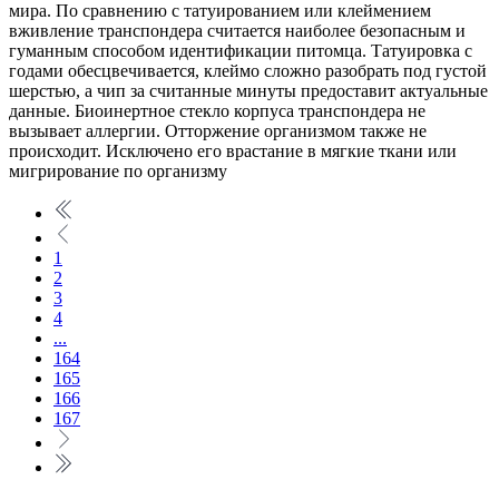
мира. По сравнению с татуированием или клеймением
вживление транспондера считается наиболее безопасным и
гуманным способом идентификации питомца. Татуировка с
годами обесцвечивается, клеймо сложно разобрать под густой
шерстью, а чип за считанные минуты предоставит актуальные
данные. Биоинертное стекло корпуса транспондера не
вызывает аллергии. Отторжение организмом также не
происходит. Исключено его врастание в мягкие ткани или
мигрирование по организму
1
2
3
4
...
164
165
166
167