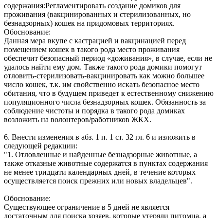
содержания:Регламентировать создание домиков для
проживания (вакцинированных и стерилизованных, но
безнадзорных) кошек на придомовых территориях.
Обоснование:
Данная мера вкупе с кастрацией и вакцинацией перед
помещением кошек в такого рода место проживания
обеспечит безопасный период «доживания», в случае, если не
удалось найти ему дом. Также такого рода домики помогут
отловить-стерилизовать-вакцинировать как можно большее
число кошек, т.к. им свойственно искать безопасное место
обитания, что в будущем приведет к естественному снижению
популяционного числа безнадзорных кошек. Обязанность за
соблюдение чистоты и порядка в такого рода домиках
возложить на волонтеров/работников ЖКХ.
6. Внести изменения в абз. 1 п. 1 ст. 32 гл. 6 и изложить в
следующей редакции:
"1. Отловленные и найденные безнадзорные животные, а
также отказные животные содержатся в пунктах содержания
не менее тридцати календарных дней, в течение которых
осуществляется поиск прежних или новых владельцев".
Обоснование:
Существующее ограничение в 5 дней не является
достаточным для поиска хозяев, которые утеряли питомца, а