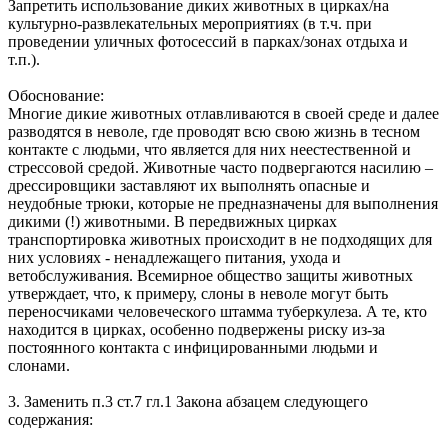
Запретить использование диких животных в цирках/на
культурно-развлекательных мероприятиях (в т.ч. при
проведении уличных фотосессий в парках/зонах отдыха и
т.п.).
Обоснование:
Многие дикие животных отлавливаются в своей среде и далее
разводятся в неволе, где проводят всю свою жизнь в тесном
контакте с людьми, что является для них неестественной и
стрессовой средой. Животные часто подвергаются насилию –
дрессировщики заставляют их выполнять опасные и
неудобные трюки, которые не предназначены для выполнения
дикими (!) животными. В передвижных цирках
транспортировка животных происходит в не подходящих для
них условиях - ненадлежащего питания, ухода и
ветобслуживания. Всемирное общество защиты животных
утверждает, что, к примеру, слоны в неволе могут быть
переносчиками человеческого штамма туберкулеза. А те, кто
находится в цирках, особенно подвержены риску из-за
постоянного контакта с инфицированными людьми и
слонами.
3. Заменить п.3 ст.7 гл.1 Закона абзацем следующего
содержания: