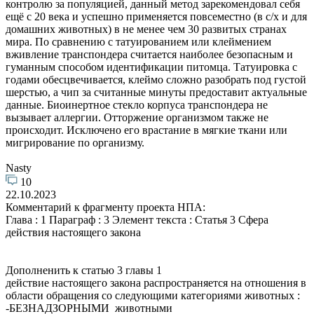
контролю за популяцией, данный метод зарекомендовал себя
ещё с 20 века и успешно применяется повсеместно (в с/х и для
домашних животных) в не менее чем 30 развитых странах
мира. По сравнению с татуированием или клеймением
вживление транспондера считается наиболее безопасным и
гуманным способом идентификации питомца. Татуировка с
годами обесцвечивается, клеймо сложно разобрать под густой
шерстью, а чип за считанные минуты предоставит актуальные
данные. Биоинертное стекло корпуса транспондера не
вызывает аллергии. Отторжение организмом также не
происходит. Исключено его врастание в мягкие ткани или
мигрирование по организму.
Nasty
10
22.10.2023
Комментарий к фрагменту проекта НПА:
Глава : 1 Параграф : 3 Элемент текста : Статья 3 Сфера
действия настоящего закона
Дополненить к статью 3 главы 1
действие настоящего закона распространяется на отношения в
области обращения со следующими категориями животных :
-БЕЗНАДЗОРНЫМИ животными