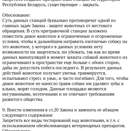
Республики Беларусь, существующие – закрыть.
Обоснование:
Суть данных станций буквально противоречат одной из
главных задач Закона - защите животных от жестокого
обращения. В суть притравочной станции заложено
поместить дикое животное в ограниченные и огороженные
условия, чтобы в дальнейшем натравить охотничью собаку на
это животное, у которого в данных условиях нету
возможности ни защититься, ни убежать, так как во время
данных манипуляций в момент захвата собакой животного их
ограничивают в пространстве еще больше с обоих сторон,
дабы не допустить побега последнего. В результате данных
действий животное получает увечья, травмируется,
испытывают стресс и ужас, и часто погибают. Для того, чтобы
дикое животное не нанесло травм собаке им удаляют зубы и
клыки, морят голодом. Данные площадки являются
негуманными, неэтичными и не отвечают требованиям
развитого общества.
9. Внести изменения в ст.20 Закона и заменить ее абзацем
следующего содержания:
Запретить все виды тестирований над животными, в т.ч. с
использованием обезболивающих ветеринарных препаратов.
Обоснование: