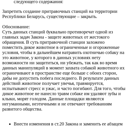
следующего содержания:
Запретить создание притравочных станций на территории
Республики Беларусь, существующие – закрыть.
Обоснование:
Суть данных станций буквально противоречат одной из
главных задач Закона - защите животных от жестокого
обращения. В суть притравочной станции заложено
поместить дикое животное в ограниченные и огороженные
условия, чтобы в дальнейшем натравить охотничью собаку на
это животное, у которого в данных условиях нету
возможности ни защититься, ни убежать, так как во время
данных манипуляций в момент захвата собакой животного их
ограничивают в пространстве еще больше с обоих сторон,
дабы не допустить побега последнего. В результате данных
действий животное получает увечья, травмируется,
испытывают стресс и ужас, и часто погибают. Для того, чтобы
дикое животное не нанесло травм собаке им удаляют зубы и
клыки, морят голодом. Данные площадки являются
негуманными, неэтичными и не отвечают требованиям
развитого общества.
Внести изменения в ст.20 Закона и заменить ее абзацем