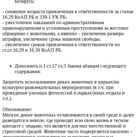
Беларусь:
- снижение возраста привлечения к ответственности за статьи
16.29 КоАП РБ и 339-1 УК РБ;
- ужесточение наказаний по административным
правонарушениям и уголовным преступлениям за жестокое
обращение с животными, а именно – увеличение размера
штрафов, увеличение срока лишения свободы;
- увеличение сроков привлечения к ответственности по
ст.ст.16.29 и 16.30 КоАП РБ.
Дополнить п.1 ст.17 гл.3 Закона абзацем следующего
содержания:
Запретить использование диких животных в цирках/на
культурно-развлекательных мероприятиях (в т.ч. при
проведении уличных фотосессий в парках/зонах отдыха и
т.п.).
Обоснование:
Многие дикие животных отлавливаются в своей среде и далее
разводятся в неволе, где проводят всю свою жизнь в тесном
контакте с людьми, что является для них неестественной и
стрессовой средой. Животные часто подвергаются насилию –
дрессировщики заставляют их выполнять опасные и