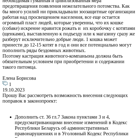
необходимая гуманная и цивилизованная мера
предотвращения появления нежелательного потомства. Как
бы много усилий ни прикладывали зоозащитные организации
работая над просвещением населения, все еще остается
огромный пласт людей, которые уверенны, что их кошке
(собаке) искренне нравится рожать и их коробочку с котятами
(щенками), выставленную к подъезду или к магазину сразу же
разберут исключительно добрые люди. 1 кошка может
принести до 12-15 котят в год и они все потенциально могут
пополнить ряды бездомных животных.
Поэтому кастрация животного-компаньона должна быть
обязательным условием при приобретении и содержании
такого питомца.
Елена Борисова
1
19.10.2023
Прошу Вас рассмотреть возможность внесения следующих
поправок в законопроект:
Дополнить ст. 36 гл.7 Закона пунктами 3 и 4,
предусматривающими внесение изменений в Кодекс
Республики Беларусь об административных
правонарушениях и в Уголовный Кодекс Республики