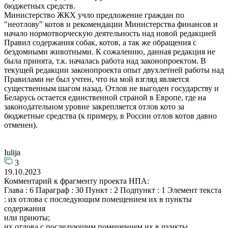
бюджетных средств.
Министерство ЖКХ учло предложение граждан по
"неотлову" котов и рекомендации Министерства финансов и
начало нормотворческую деятельность над новой редакцией
Правил содержания собак, котов, а так же обращения с
бездомными животными. К сожалению, данная редакция не
была принята, т.к. началась работа над законопроектом. В
текущей редакции законопроекта опыт двухлетней работы над
Правилами не был учтен, что на мой взгляд является
существенным шагом назад. Отлов не выгоден государству и
Беларусь остается единственной страной в Европе, где на
законодательном уровне закрепляется отлов кото за
бюджетные средства (к примеру, в России отлов котов давно
отменен).
Iulija
3
19.10.2023
Комментарий к фрагменту проекта НПА:
Глава : 6 Параграф : 30 Пункт : 2 Подпункт : 1 Элемент текста
: их отлова с последующим помещением их в пункты
содержания
или приюты;
их отлова с последующим помещением их в пункты