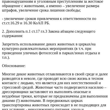
правонарушениям и уголовным преступлениям за жестокое
обращение с животными, а именно – увеличение размера
штрафов, увеличение срока лишения свободы;
- увеличение сроков привлечения к ответственности по
ст.ст.16.29 и 16.30 КоАП РБ.
2. Дополнить п.1 ст.17 гл.3 Закона абзацем следующего
содержания:
Запретить использование диких животных в цирках/на
культурно-развлекательных мероприятиях (в т.ч. при
проведении уличных фотосессий в парках/зонах отдыха и
т.п.).
Обоснование:
Многие дикие животных отлавливаются в своей среде и далее
разводятся в неволе, где проводят всю свою жизнь в тесном
контакте с людьми, что является для них неестественной и
стрессовой средой. Животные часто подвергаются насилию –
дрессировщики заставляют их выполнять опасные и
неудобные трюки, которые не предназначены для выполнения
дикими (!) животными. В передвижных цирках
транспортировка животных происходит в не подходящих для
них условиях - ненадлежащего питания, ухода и