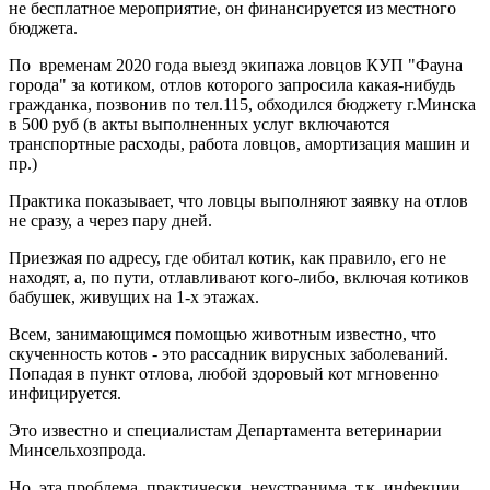
не бесплатное мероприятие, он финансируется из местного
бюджета.
По временам 2020 года выезд экипажа ловцов КУП "Фауна
города" за котиком, отлов которого запросила какая-нибудь
гражданка, позвонив по тел.115, обходился бюджету г.Минска
в 500 руб (в акты выполненных услуг включаются
транспортные расходы, работа ловцов, амортизация машин и
пр.)
Практика показывает, что ловцы выполняют заявку на отлов
не сразу, а через пару дней.
Приезжая по адресу, где обитал котик, как правило, его не
находят, а, по пути, отлавливают кого-либо, включая котиков
бабушек, живущих на 1-х этажах.
Всем, занимающимся помощью животным известно, что
скученность котов - это рассадник вирусных заболеваний.
Попадая в пункт отлова, любой здоровый кот мгновенно
инфицируется.
Это известно и специалистам Департамента ветеринарии
Минсельхозпрода.
Но, эта проблема, практически, неустранима, т.к. инфекции