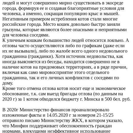
людей и могут совершенно мирно существовать в экосреде
города, формируя ее и создавая благоприятные условия для
человека, а именно, сокращая популяцию крыс и мышей.
Негативным примером истребления котов стали многие
российские города. Место кошек довольно быстро заняли
грызуны, которые являются более опасными и неприятными
для человека соседями.
К уличным кошкам большинство людей относится лояльно. А
отловы часто осуществляются либо по графикам (даже если
их не вызывали), либо по жалобе всего одного недовольного
гражданина (гражданки). Хотя источник недовольства, как
иногда выясняется из беседы, находится совершенно не в
наличие котов на придомовых территориях, а в ряде причин,
включая как само мировосприятие этого отдельного
гражданина, так и его личных конфликтов с соседями по
дому.
Кроме того отмена отлова котов носит еще и экономическое
обоснование, т.к. сам выезд бригады отлова (по данным на
2020 г) за 1 котом обходился бюджету г. Минска в 500 бел. руб.
В 2020г Министерство финансов проанализировало
изложенные факты и 14.05.2020 г за номером 21-15/25
отправило письмо Министерству ЖКХ, в котором указало,
что Минфин поддерживает обеспокоенность граждан
нормами, влекущими неэффективное использование