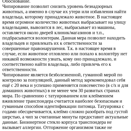
Обоснование.
Чипирование позволит снизить уровень безнадзорных
животных, а именно в случае их утери или избавления найти
владельца, которому принадлежало животное. В настоящее
время огромное количество животных выбрасывает на улицу
владельцами, вывозится в лес, выбрасывает из машины,
оставляется около дверей клиник/магазинов и т.п.,
подбрасывается волонтерам. Данная мера позволит находить
владельцев и привлекать их к ответственности за
совершенные правонарушения. Т.к. в настоящее время в
случае, если животное отловлено или попало к волонтёру нет
никакой возможности узнать, кому оно принадлежало, и
соответственно найти владельца, либо привлечь его к
ответственности.
Чипирование является безболезненной, гуманной мерой по
контролю за популяцией, данный метод зарекомендовал себя
ещё с 20 века и успешно применяется повсеместно (в с/х и для
домашних животных) в не менее чем 30 развитых странах
мира. По сравнению с татуированием или клеймением
вживление транспондера считается наиболее безопасным и
гуманным способом идентификации питомца. Татуировка с
годами обесцвечивается, клеймо сложно разобрать под густой
шерстью, а чип за считанные минуты предоставит актуальные
данные. Биоинертное стекло корпуса транспондера не
вызывает аллергии. Отторжение организмом также не