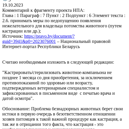
19.10.2023
Комментарий к фрагменту проекта НПА:
Глава : 1 Параграф : 7 Пункт : 2 Подпункт : 6 Элемент текста :
2.6. принимать меры по недопущению появления
нежелательного для владельца потомства животного (путем
кастрации или др.);
Источник:
https://pravo.by/document/?
guid=3941&p0=2023076001
– Национальный правовой
Интернет-портал Республики Беларусь
Считаю необходимым изложить в следующей редакции:
"Кастрировать/стерилизовать животное-компаньона не
позднее 1 месяца со дня приобретения, за исключением
противопоказаний по здоровью или возрасту,
подтвержденных ветеринарным специалистом и
зафиксированных в письменном виде с печатью врача и
датой осмотра".
Обоснование: Проблема безнадзорных животных берет свои
истоки в первую очередь в безответственном отношении
хозяев питомцев к такой важной процедуре как кастрация, а
так же в отрицании того факта, что кастрация - это