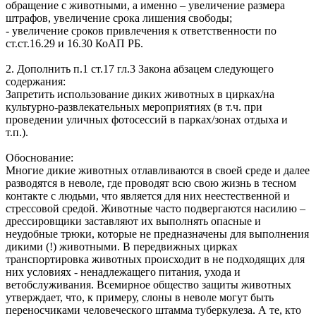
обращение с животными, а именно – увеличение размера
штрафов, увеличение срока лишения свободы;
- увеличение сроков привлечения к ответственности по
ст.ст.16.29 и 16.30 КоАП РБ.
2. Дополнить п.1 ст.17 гл.3 Закона абзацем следующего
содержания:
Запретить использование диких животных в цирках/на
культурно-развлекательных мероприятиях (в т.ч. при
проведении уличных фотосессий в парках/зонах отдыха и
т.п.).
Обоснование:
Многие дикие животных отлавливаются в своей среде и далее
разводятся в неволе, где проводят всю свою жизнь в тесном
контакте с людьми, что является для них неестественной и
стрессовой средой. Животные часто подвергаются насилию –
дрессировщики заставляют их выполнять опасные и
неудобные трюки, которые не предназначены для выполнения
дикими (!) животными. В передвижных цирках
транспортировка животных происходит в не подходящих для
них условиях - ненадлежащего питания, ухода и
ветобслуживания. Всемирное общество защиты животных
утверждает, что, к примеру, слоны в неволе могут быть
переносчиками человеческого штамма туберкулеза. А те, кто