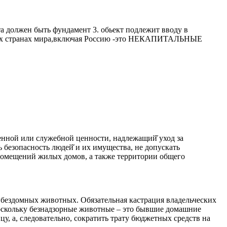
а должен быть фундамент 3. обьект подлежит вводу в
о всех странах мира,включая Россию -это НЕКАПИТАЛЬНЫЕ
ной или служебной ценности, надлежащий̆ уход за
безопасность людей̆ и их имущества, не допускать
мещений жилых домов, а также территории общего
бездомных животных. Обязательная кастрация владельческих
оскольку безнадзорные животные – это бывшие домашние
у, а, следовательно, сократить трату бюджетных средств на