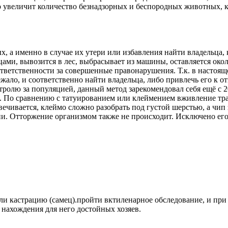
о увеличит количество безнадзорных и беспородных животных, 
, а именно в случае их утери или избавления найти владельца,
ми, вывозится в лес, выбрасывает из машины, оставляется около
ответственности за совершенные правонарушения. Т.к. в настоящ
жало, и соответственно найти владельца, либо привлечь его к о
ролю за популяцией, данный метод зарекомендовал себя ещё с 20
а. По сравнению с татуированием или клеймением вживление тр
ечивается, клеймо сложно разобрать под густой шерстью, а чип
ии. Отторжение организмом также не происходит. Исключено его
ли кастрацию (самец).пройти вктиленарное обследование, и при
ю нахождения для него достойных хозяев.