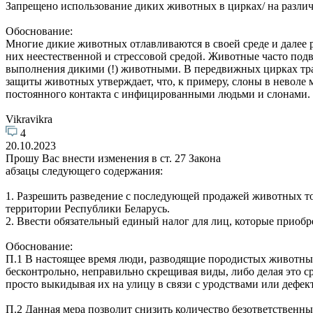
Запрещено использование диких животных в цирках/ на различ
Обоснование:
Многие дикие животных отлавливаются в своей среде и далее ра
них неестественной и стрессовой средой. Животные часто под
выполнения дикими (!) животными. В передвижных цирках тра
защиты животных утверждает, что, к примеру, слоны в неволе 
постоянного контакта с инфицированными людьми и слонами.
Vikravikra
4
20.10.2023
Прошу Вас внести изменения в ст. 27 Закона
абзацы следующего содержания:
1. Разрешить разведение с последующей продажей животных 
территории Республики Беларусь.
2. Ввести обязательный единый налог для лиц, которые приоб
Обоснование:
П.1 В настоящее время люди, разводящие породистых животных,
бесконтрольно, неправильно скрещивая виды, либо делая это с
просто выкидывая их на улицу в связи с уродствами или дефек
П.2 Данная мера позволит снизить количество безответственн