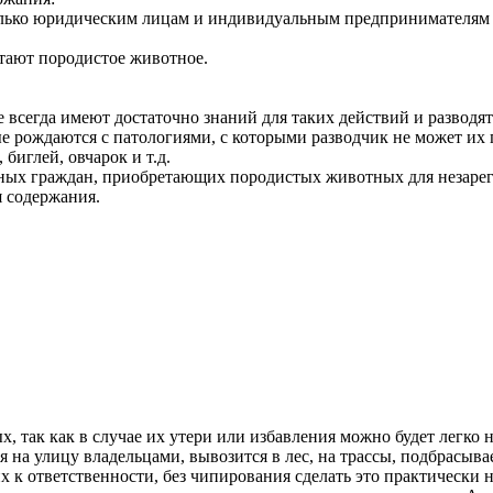
олько юридическим лицам и индивидуальным предпринимателям 
етают породистое животное.
 всегда имеют достаточно знаний для таких действий и разводя
ые рождаются с патологиями, с которыми разводчик не может их 
биглей, овчарок и т.д.
енных граждан, приобретающих породистых животных для незарег
 содержания.
 так как в случае их утери или избавления можно будет легко 
на улицу владельцами, вывозится в лес, на трассы, подбрасыва
х к ответственности, без чипирования сделать это практически