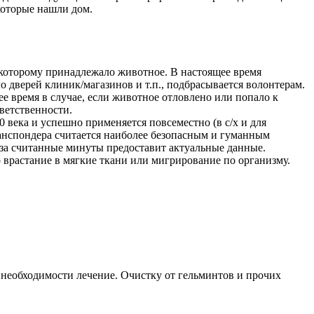
которые нашли дом.
 которому принадлежало животное. В настоящее время
 дверей клиник/магазинов и т.п., подбрасывается волонтерам.
ее время в случае, если животное отловлено или попало к
тветственности.
 века и успешно применяется повсеместно (в с/х и для
анспондера считается наиболее безопасным и гуманным
 за считанные минуты предоставит актуальные данные.
 врастание в мягкие ткани или мигрирование по организму.
 необходимости лечение. Очистку от гельминтов и прочих