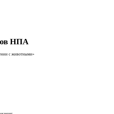
тов НПА
щении с животными»
ржания: