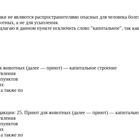
Кошки не являются распространителями опасных для человека боле
отных, а не для усыпления.
редлагаю в данном пункте исключить слово "капитальное", так ка
 для животных (далее — приют) — капитальное строение
твления
 пунктов
ых
а также по
едакции: 25. Приют для животных (далее — приют) — капита
твления
 пунктов
ых
а также по