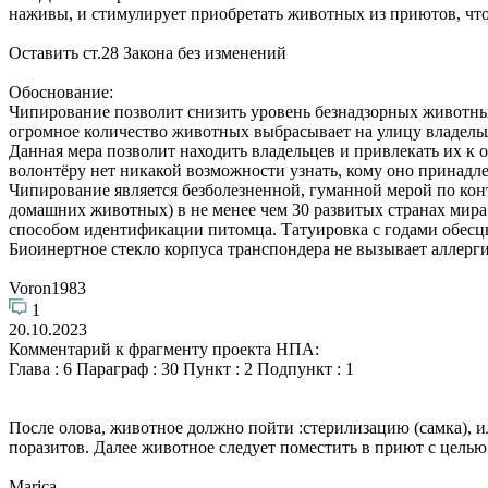
наживы, и стимулирует приобретать животных из приютов, чт
Оставить ст.28 Закона без изменений
Обоснование:
Чипирование позволит снизить уровень безнадзорных животных
огромное количество животных выбрасывает на улицу владельца
Данная мера позволит находить владельцев и привлекать их к 
волонтёру нет никакой возможности узнать, кому оно принадле
Чипирование является безболезненной, гуманной мерой по конт
домашних животных) в не менее чем 30 развитых странах мир
способом идентификации питомца. Татуировка с годами обесцв
Биоинертное стекло корпуса транспондера не вызывает аллерг
Voron1983
1
20.10.2023
Комментарий к фрагменту проекта НПА:
Глава : 6 Параграф : 30 Пункт : 2 Подпункт : 1
После олова, животное должно пойти :стерилизацию (самка), и
поразитов. Далее животное следует поместить в приют с цель
Marica