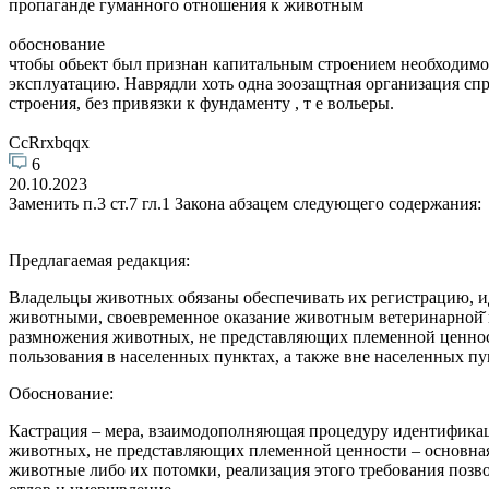
пропаганде гуманного отношения к животным
обоснование
чтобы обьект был признан капитальным строением необходимо 1
эксплуатацию. Наврядли хоть одна зоозащтная организация с
строения, без привязки к фундаменту , т е вольеры.
CcRrxbqqx
6
20.10.2023
Заменить п.3 ст.7 гл.1 Закона абзацем следующего содержания:
Предлагаемая редакция:
Владельцы животных обязаны обеспечивать их регистрацию, и
животными, своевременное оказание животным ветеринарной̆ п
размножения животных, не представляющих племенной ценнос
пользования в населенных пунктах, а также вне населенных пу
Обоснование:
Кастрация – мера, взаимодополняющая процедуру идентификац
животных, не представляющих племенной ценности – основна
животные либо их потомки, реализация этого требования позво