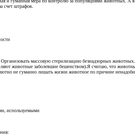
енная и гуманная мера по контролю за популяциями животных. 
а счет штрафов.
ности
! Организовать массовую стерилизацию безнадзорных животных
авляют животные заболевшие бешенством).Я считаю, что животны
бсолютно не гуманно лишать жизни животное по причине ненадоб
й!
ыми, используемыми
ания: