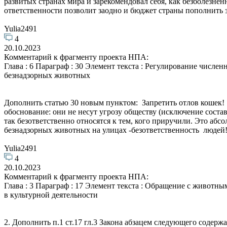
развитых странах мира и зарекомендовал себя, как безболезн
ответственности позволит заодно и бюджет страны пополнить з
Yulia2491
4
20.10.2023
Комментарий к фрагменту проекта НПА:
Глава : 6 Параграф : 30 Элемент текста : Регулирование числен
безнадзорных животных
Дополнить статью 30 новым пунктом: Запретить отлов кошек
обоснование: они не несут угрозу обществу (исключение сост
так безответственно относятся к тем, кого приручили. Это а
безнадзорных животных на улицах -безответственность люде
Yulia2491
4
20.10.2023
Комментарий к фрагменту проекта НПА:
Глава : 3 Параграф : 17 Элемент текста : Обращение с животн
в культурной деятельности
2. Дополнить п.1 ст.17 гл.3 Закона абзацем следующего содерж