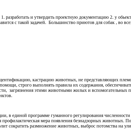
. разработать и утвердить проектную документацию 2. у обьект
правится с такой задачей. Большинство приютов для собак , в
дентификацию, кастрацию животных, не представляющих племен
омощи, строго выполнять правила их содержания, обеспечивать 
ти, загрязнения этими животными жилых и вспомогательных по
нктов.
ии, в единой программе гуманного регулирования численности 
я профилактическая мера появления безнадзорных животных. П
лит сократить размножение животных, выброс потомства на улиц