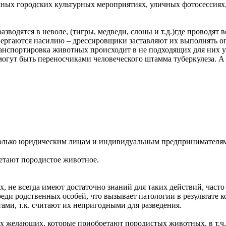
ных городских культурных мероприятиях, уличных фотосессиях,
зводятся в неволе, (тигры, медведи, слоны и т.д.)где проводят в
вергаются насилию – дрессировщики заставляют их выполнять о
нспортировка животных происходит в не подходящих для них ус
могут быть переносчиками человеческого штамма туберкулеза. А 
только юридическим лицам и индивидуальным предпринимателям
ретают породистое животное.
 не всегда имеют достаточно знаний для таких действий, часто 
реди родственных особей, что вызывает патологии в результате 
тами, т.к. считают их непригодными для разведения.
ых желающих, которые приобретают породистых животных, в т.ч