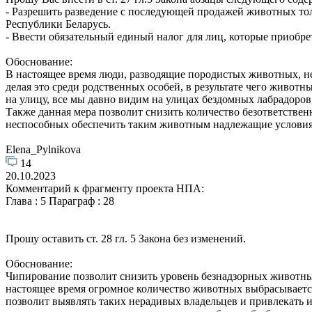
- Разрешить разведение с последующей продажей животных т
Республики Беларусь.
- Ввести обязательный единый налог для лиц, которые приобр
Обоснование:
В настоящее время люди, разводящие породистых животных, не
делая это среди родственных особей, в результате чего животн
на улицу, все мы давно видим на улицах бездомных лабрадоров, 
Также данная мера позволит снизить количество безответств
неспособных обеспечить таким животным надлежащие условия
Elena_Pylnikova
14
20.10.2023
Комментарий к фрагменту проекта НПА:
Глава : 5 Параграф : 28
Прошу оставить ст. 28 гл. 5 Закона без изменений.
Обоснование:
Чипирование позволит снизить уровень безнадзорных животных,
настоящее время огромное количество животных выбрасывается 
позволит выявлять таких нерадивых владельцев и привлекать и