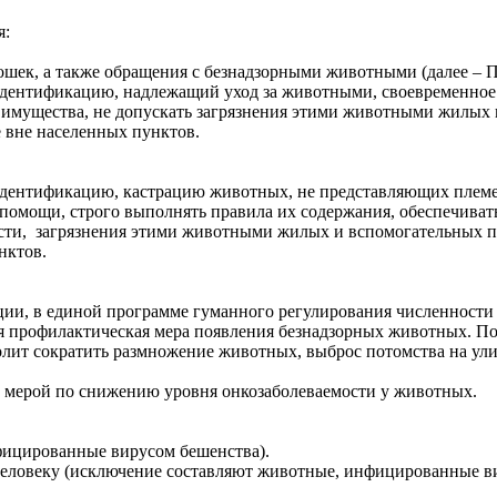
я:
ошек, а также обращения с безнадзорными животными (далее – П
идентификацию, надлежащий уход за животными, своевременное
их имущества, не допускать загрязнения этими животными жилы
е вне населенных пунктов.
дентификацию, кастрацию животных, не представляющих племен
омощи, строго выполнять правила их содержания, обеспечивать 
ти, загрязнения этими животными жилых и вспомогательных по
нктов.
ии, в единой программе гуманного регулирования численности 
я профилактическая мера появления безнадзорных животных. П
лит сократить размножение животных, выброс потомства на улиц
й мерой по снижению уровня онкозаболеваемости у животных.
фицированные вирусом бешенства).
человеку (исключение составляют животные, инфицированные в