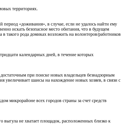
мовых территориях.
 период «доживания», в случае, если не удалось найти ему
венно искать безопасное место обитания, что в будущем
 в такого рода домиках возложить на волонтеров/работников
тридцати календарных дней, в течение которых
ся достаточным при поиске новых владельцев безнадзорным
я увеличивает шансы на нахождение новых хозяев, в связи с
ждом микрорайоне всех городов страны за счет средств
го выгула не хватает площадок, расположенных близко к