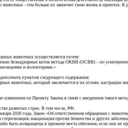
 животных - тем больше их закончит свою жизнь в приютах. К р
дзорных животных осуществляется путем:
шении безнадзорных котов метода ОКВВ (ОСВВ) – по усмотрению
анизациями и волонтерами.»
т дополнить пунктом следующего содержания:
орных животных, который заключается в их отлове, кастрации 
 изменения по Проекту Закона в связи с введением такого мето
тве развитых стран. В том числе, РФ.
1 января 2020 года. Закон «Об ответственном обращении с живо
ная стерилизация, вакцинация против бешенства и других забол
либо быть возвращены в прежние места обитания, если они не п