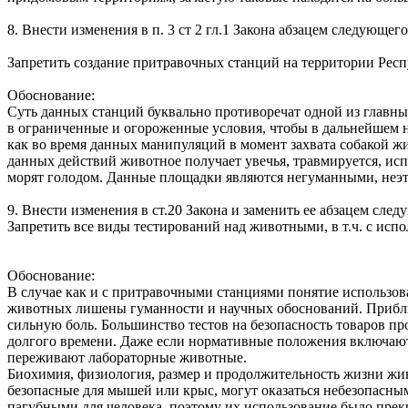
8. Внести изменения в п. 3 ст 2 гл.1 Закона абзацем следующег
Запретить создание притравочных станций на территории Респ
Обоснование:
Суть данных станций буквально противоречат одной из главны
в ограниченные и огороженные условия, чтобы в дальнейшем на
как во время данных манипуляций в момент захвата собакой жи
данных действий животное получает увечья, травмируется, исп
морят голодом. Данные площадки являются негуманными, неэт
9. Внести изменения в ст.20 Закона и заменить ее абзацем сле
Запретить все виды тестирований над животными, в т.ч. с ис
Обоснование:
В случае как и с притравочными станциями понятие использов
животных лишены гуманности и научных обоснований. Прибли
сильную боль. Большинство тестов на безопасность товаров пр
долгого времени. Даже если нормативные положения включают
переживают лабораторные животные.
Биохимия, физиология, размер и продолжительность жизни живо
безопасные для мышей или крыс, могут оказаться небезопасны
пагубными для человека, поэтому их использование было прек