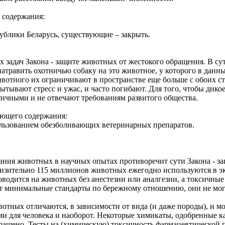
о содержания:
ублики Беларусь, существующие – закрыть.
х задач Закона - защите животных от жестокого обращения. В с
травить охотничью собаку на это животное, у которого в данны
вотного их ограничивают в пространстве еще больше с обоих сто
ытывают стресс и ужас, и часто погибают. Для того, чтобы дико
ичными и не отвечают требованиям развитого общества.
дующего содержания:
пользованием обезболивающих ветеринарных препаратов.
ания животных в научных опытах противоречит сути Закона - з
зительно 115 миллионов животных ежегодно используются в эк
оводится на животных без анестезии или аналгезии, а токсичны
 минимальные стандарты по бережному отношению, они не могут
тных отличаются, в зависимости от вида (и даже породы), и мо
ми для человека и наоборот. Некоторые химикаты, одобренные 
ращено. Тесты на (химическую) токсичность фармацевтической 