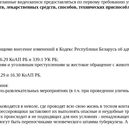
 сделанные видеозаписи предоставляться по первому требованию
тв, лекарственных средств, способов, технических приспосо
ивающими внесение изменений в Кодекс Республики Беларусь об
16.29 КоАП РБ и 339-1 УК РБ;
ям и уголовным преступлениям за жестокое обращение с животн
.29 и 16.30 КоАП РБ.
ания:
о-развлекательных мероприятиях (в т.ч. при проведении уличных
зводятся в неволе, где проводят всю свою жизнь в тесном конта
рессировщики заставляют их выполнять опасные и неудобные тр
происходит в не подходящих для них условиях - ненадлежащег
могут быть переносчиками человеческого штамма туберкулеза. А 