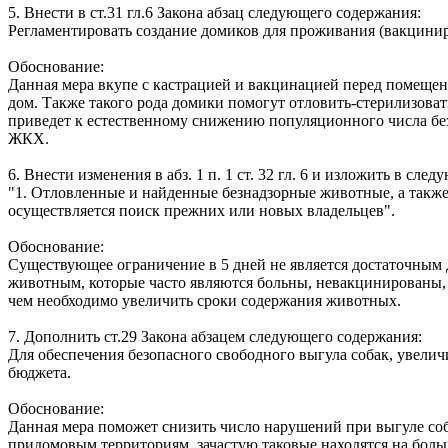
5. Внести в ст.31 гл.6 Закона абзац следующего содержания:
Регламентировать создание домиков для проживания (вакцини
Обоснование:
Данная мера вкупе с кастрацией и вакцинацией перед помещени
дом. Также такого рода домики помогут отловить-стерилизоват
приведет к естественному снижению популяционного числа без
ЖКХ.
6. Внести изменения в абз. 1 п. 1 ст. 32 гл. 6 и изложить в сле
"1. Отловленные и найденные безнадзорные животные, а также
осуществляется поиск прежних или новых владельцев".
Обоснование:
Существующее ограничение в 5 дней не является достаточным д
животным, которые часто являются больны, невакцинированы, 
чем необходимо увеличить сроки содержания животных.
7. Дополнить ст.29 Закона абзацем следующего содержания:
Для обеспечения безопасного свободного выгула собак, увелич
бюджета.
Обоснование:
Данная мера поможет снизить число нарушений при выгуле соба
придомовым территориям, зачастую таковые находятся на боль