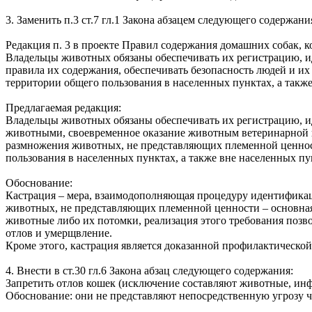
3. Заменить п.3 ст.7 гл.1 Закона абзацем следующего содержани
Редакция п. 3 в проекте Правил содержания домашних собак, к
Владельцы животных обязаны обеспечивать их регистрацию, 
правила их содержания, обеспечивать безопасность людей и 
территории общего пользования в населенных пунктах, а такж
Предлагаемая редакция:
Владельцы животных обязаны обеспечивать их регистрацию, и
животными, своевременное оказание животным ветеринарной‌ п
размножения животных, не представляющих племенной ценнос
пользования в населенных пунктах, а также вне населенных пу
Обоснование:
Кастрация – мера, взаимодополняющая процедуру идентификац
животных, не представляющих племенной ценности – основна
животные либо их потомки, реализация этого требования позво
отлов и умерщвление.
Кроме этого, кастрация является доказанной профилактическо
4. Внести в ст.30 гл.6 Закона абзац следующего содержания:
Запретить отлов кошек (исключение составляют животные, ин
Обоснование: они не представляют непосредственную угрозу 