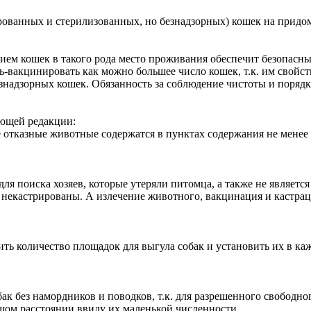
рованных и стерилизованных, но безнадзорных) кошек на придо
ем кошек в такого рода место проживания обеспечит безопасный
ь-вакцинировать как можно большее число кошек, т.к. им свойст
надзорных кошек. Обязанность за соблюдение чистоты и порядка
дующей редакции:
 отказные животные содержатся в пунктах содержания не менее 
ля поиска хозяев, которые утеряли питомца, а также не являет
некастрированы. А излечение животного, вакцинация и кастраци
ить количество площадок для выгула собак и установить их в ка
к без намордников и поводков, т.к. для разрешенного свободно
шом расстоянии ввиду их маленькой численности.