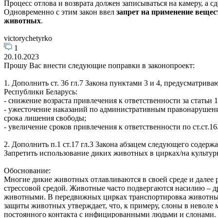
Процесс отлова и возврата должен записываться на камеру, а
Одновременно с этим закон ввел
запрет на применение вещес
животных
.
victorychetyrko
1
20.10.2023
Прошу Вас внести следующие поправки в законопроект:
1. Дополнить ст. 36 гл.7 Закона пунктами 3 и 4, предусматр
Республики Беларусь:
- снижение возраста привлечения к ответственности за статьи 
- ужесточение наказаний по административным правонарушени
срока лишения свободы;
- увеличение сроков привлечения к ответственности по ст.ст.16
2. Дополнить п.1 ст.17 гл.3 Закона абзацем следующего содерж
Запретить использование диких животных в цирках/на культурн
Обоснование:
Многие дикие животных отлавливаются в своей среде и далее ра
стрессовой средой. Животные часто подвергаются насилию – д
животными. В передвижных цирках транспортировка животных 
защиты животных утверждает, что, к примеру, слоны в неволе 
постоянного контакта с инфицированными людьми и слонами.