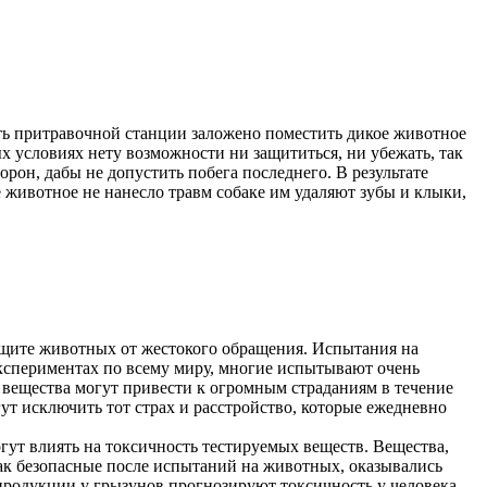
уть притравочной станции заложено поместить дикое животное
х условиях нету возможности ни защититься, ни убежать, так
рон, дабы не допустить побега последнего. В результате
е животное не нанесло травм собаке им удаляют зубы и клыки,
ащите животных от жестокого обращения. Испытания на
спериментах по всему миру, многие испытывают очень
е вещества могут привести к огромным страданиям в течение
 исключить тот страх и расстройство, которые ежедневно
гут влиять на токсичность тестируемых веществ. Вещества,
как безопасные после испытаний на животных, оказывались
продукции у грызунов прогнозируют токсичность у человека