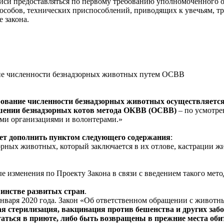
аписи предоставляться по первому требованию уполномоченного 
способов, технических приспособлений, приводящих к увечьям, 
 закона.
вание численности безнадзорных животных путем ОСВВ
ование численности безнадзорных животных осуществляется
ошении безнадзорных котов метода ОКВВ (ОСВВ)
– по усмотре
ыми организациями и волонтерами.»
ет дополнить пунктом следующего содержания
:
орных животных, который заключается в их отлове, кастрации 
 изменения по Проекту Закона в связи с введением такого мето
шинстве развитых стран
.
1 января 2020 года. Закон «Об ответственном обращении с живо
ая стерилизация, вакцинация против бешенства и других заб
аться в приюте, либо быть возвращены в прежние места оби