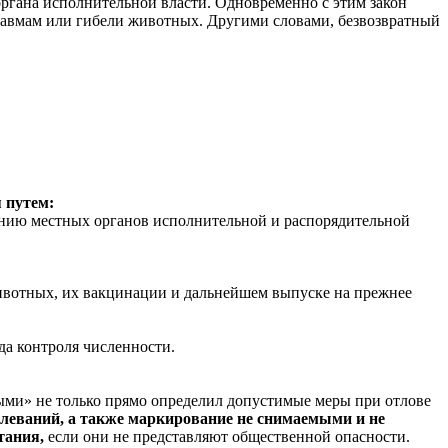
органа исполнительной власти. Одновременно с этим закон
травмам или гибели животных. Другими словами, безвозвратный
 путем:
нию местных органов исполнительной и распорядительной
животных, их вакцинации и дальнейшем выпуске на прежнее
да контроля численности.
тными» не только прямо определил допустимые меры при отлове
олеваний, а также маркирование не снимаемыми и не
тания,
если они не представляют общественной опасности.