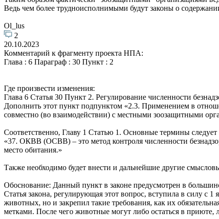
Ведь чем более трудноисполнимыми будут законы о содержании
Ol_lus
2
20.10.2023
Комментарий к фрагменту проекта НПА:
Глава : 6 Параграф : 30 Пункт : 2
Где произвести изменения:
Глава 6 Статья 30 Пункт 2. Регулирование численности безна
Дополнить этот пункт подпунктом «2.3. Применением в отно
совместно (во взаимодействии) с местными зоозащитными орг
Соответственно, Главу 1 Статью 1. Основные термины следуе
«37. ОКВВ (ОСВВ) – это метод контроля численности безнадз
место обитания.»
Также необходимо будет внести и дальнейшие другие смысловые
Обоснование: Данный пункт в законе предусмотрен в большинс
Статья закона, регулирующая этот вопрос, вступила в силу с 
животных, но и закрепил такие требования, как их обязатель
метками. После чего животные могут либо остаться в приюте, 