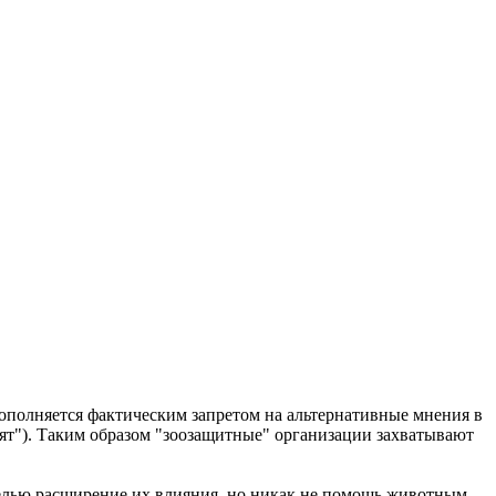
полняется фактическим запретом на альтернативные мнения в
тят"). Таким образом "зоозащитные" организации захватывают
целью расширение их влияния, но никак не помощь животным.