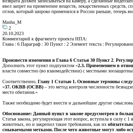
возврата должен записываться на камеру, а сделанные видеоз
ввел запрет на применение веществ, лекарственных средств, 
отлов, который широко применялся в России раньше, теперь вне
Masha_M
2
20.10.2023
Комментарий к фрагменту проекта НПА:
Глава : 6 Параграф : 30 Пункт : 2 Элемент текста : Регулиро
Произвести изменения в
Глава 6 Статья 30 Пункт 2
.
Регулир
Дополнить этот пункт подпунктом «
2.3. Применением в отн
власти совместно (во взаимодействии) с местными зоозащитн
Соответственно,
Главу 1 Статью 1. Основные термины следу
«
37. ОКВВ (ОСВВ)
– это метод контроля численности безнадз
место обитания.»
Также необходимо будет внести и дальнейшие другие смысловые
Обоснование:
Данный пункт в законе предусмотрен в боль
Статья закона, регулирующая этот вопрос, вступила в силу с 
животных, но и закрепил такие требования, как их
обязательн
смываемыми метками. После чего животные могут либо ост