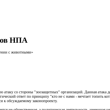
тов НПА
щении с животными»
атаку со стороны "зоозащитных" организаций. Данная атака до
ический ответ по принципу "кто не с нами - мечтает топить ко
и к обсуждаемому законопроекту.
ется не общественная, а политическая деятельность, имеющая 