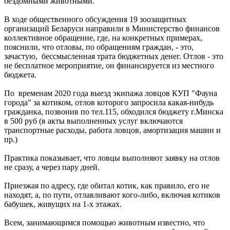
бездомными животными.
В ходе общественного обсуждения 19 зоозащитных
организаций Беларуси направили в Министерство финансов
коллективное обращение, где, на конкретных примерах,
пояснили, что отловы, по обращениям граждан, - это,
зачастую, бессмысленная трата бюджетных денег. Отлов - это
не бесплатное мероприятие, он финансируется из местного
бюджета.
По временам 2020 года выезд экипажа ловцов КУП "Фауна
города" за котиком, отлов которого запросила какая-нибудь
гражданка, позвонив по тел.115, обходился бюджету г.Минска
в 500 руб (в акты выполненных услуг включаются
транспортные расходы, работа ловцов, амортизация машин и
пр.)
Практика показывает, что ловцы выполняют заявку на отлов
не сразу, а через пару дней.
Приезжая по адресу, где обитал котик, как правило, его не
находят, а, по пути, отлавливают кого-либо, включая котиков
бабушек, живущих на 1-х этажах.
Всем, занимающимся помощью животным известно, что