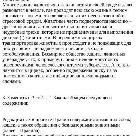
Многие дикие животных отлавливаются в своей среде и далее
разводятся в неволе, где проводят всю свою жизнь в тесном
контакте с людьми, что является для них неестественной и
стрессовой средой. Животные часто подвергаются насилию –
дрессировщики заставляют их выполнять опасные и
неудобные трюки, которые не предназначены для выполнения
дикими (!) животными. В передвижных цирках
транспортировка животных происходит в не подходящих для
них условиях - ненадлежащего питания, ухода и
ветобслуживания. Всемирное общество защиты животных
утверждает, что, к примеру, слоны в неволе могут быть
переносчиками человеческого штамма туберкулеза. А те, кто
находится в цирках, особенно подвержены риску из-за
постоянного контакта с инфицированными людьми и
слонами.
3. Заменить п.3 ст.7 гл.1 Закона абзацем следующего
содержания:
Редакция п. 3 в проекте Правил содержания домашних собак,
кошек, а также обращения с безнадзорными животными
(далее – Правила):
Владельцы животных обязаны обеспечивать их регистрацию,