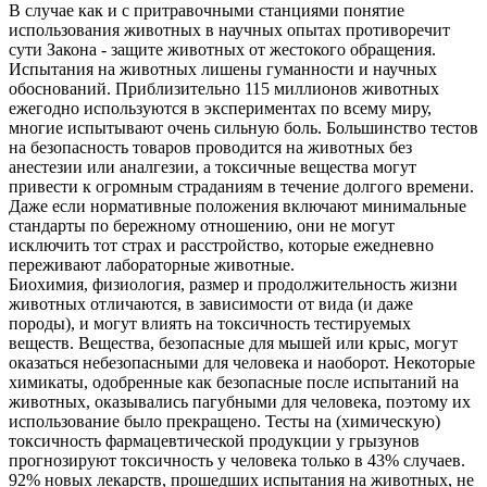
В случае как и с притравочными станциями понятие
использования животных в научных опытах противоречит
сути Закона - защите животных от жестокого обращения.
Испытания на животных лишены гуманности и научных
обоснований. Приблизительно 115 миллионов животных
ежегодно используются в экспериментах по всему миру,
многие испытывают очень сильную боль. Большинство тестов
на безопасность товаров проводится на животных без
анестезии или аналгезии, а токсичные вещества могут
привести к огромным страданиям в течение долгого времени.
Даже если нормативные положения включают минимальные
стандарты по бережному отношению, они не могут
исключить тот страх и расстройство, которые ежедневно
переживают лабораторные животные.
Биохимия, физиология, размер и продолжительность жизни
животных отличаются, в зависимости от вида (и даже
породы), и могут влиять на токсичность тестируемых
веществ. Вещества, безопасные для мышей или крыс, могут
оказаться небезопасными для человека и наоборот. Некоторые
химикаты, одобренные как безопасные после испытаний на
животных, оказывались пагубными для человека, поэтому их
использование было прекращено. Тесты на (химическую)
токсичность фармацевтической продукции у грызунов
прогнозируют токсичность у человека только в 43% случаев.
92% новых лекарств, прошедших испытания на животных, не