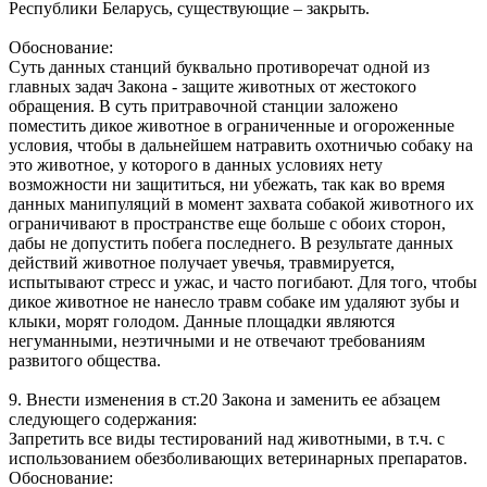
Республики Беларусь, существующие – закрыть.
Обоснование:
Суть данных станций буквально противоречат одной из
главных задач Закона - защите животных от жестокого
обращения. В суть притравочной станции заложено
поместить дикое животное в ограниченные и огороженные
условия, чтобы в дальнейшем натравить охотничью собаку на
это животное, у которого в данных условиях нету
возможности ни защититься, ни убежать, так как во время
данных манипуляций в момент захвата собакой животного их
ограничивают в пространстве еще больше с обоих сторон,
дабы не допустить побега последнего. В результате данных
действий животное получает увечья, травмируется,
испытывают стресс и ужас, и часто погибают. Для того, чтобы
дикое животное не нанесло травм собаке им удаляют зубы и
клыки, морят голодом. Данные площадки являются
негуманными, неэтичными и не отвечают требованиям
развитого общества.
9. Внести изменения в ст.20 Закона и заменить ее абзацем
следующего содержания:
Запретить все виды тестирований над животными, в т.ч. с
использованием обезболивающих ветеринарных препаратов.
Обоснование: