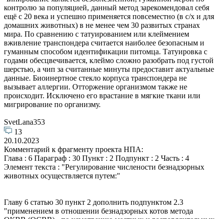
контролю за популяцией, данный метод зарекомендовал себя
ещё с 20 века и успешно применяется повсеместно (в с/х и для
домашних животных) в не менее чем 30 развитых странах
мира. По сравнению с татуированием или клеймением
вживление транспондера считается наиболее безопасным и
гуманным способом идентификации питомца. Татуировка с
годами обесцвечивается, клеймо сложно разобрать под густой
шерстью, а чип за считанные минуты предоставит актуальные
данные. Биоинертное стекло корпуса транспондера не
вызывает аллергии. Отторжение организмом также не
происходит. Исключено его врастание в мягкие ткани или
мигрирование по организму.
SvetLana353
13
20.10.2023
Комментарий к фрагменту проекта НПА:
Глава : 6 Параграф : 30 Пункт : 2 Подпункт : 2 Часть : 4
Элемент текста : "Регулирование числености безнадзорных
животных осуществляется путем:"
Главу 6 статью 30 пункт 2 дополнить подпунктом 2.3
"применением в отношении безнадзорных котов метода