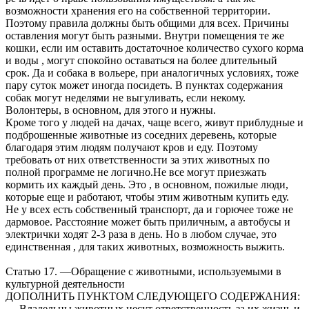
возможности хранения его на собственной территории.
Поэтому правила должны быть общими для всех. Причины
оставления могут быть разными. Внутри помещения те же
кошки, если им оставить достаточное количество сухого корма
и воды , могут спокойно оставаться на более длительный
срок. Да и собака в вольере, при аналогичных условиях, тоже
пару суток может иногда посидеть. В пунктах содержания
собак могут неделями не выгуливать, если некому.
Волонтеры, в основном, для этого и нужны.
Кроме того у людей на дачах, чаще всего, живут приблудные и
подброшенные животные из соседних деревень, которые
благодаря этим людям получают кров и еду. Поэтому
требовать от них ответственности за этих животных по
полной программе не логично.Не все могут приезжать
кормить их каждый день. Это , в основном, пожилые люди,
которые еще и работают, чтобы этим животным купить еду.
Не у всех есть собственный транспорт, да и горючее тоже не
дармовое. Расстояние может быть приличным, а автобусы и
электрички ходят 2-3 раза в день. Но в любом случае, это
единственная , для таких животных, возможность выжить.
Статью 17. —Обращение с животными, используемыми в
культурной деятельности
ДОПОЛНИТЬ ПУНКТОМ СЛЕДУЮЩЕГО СОДЕРЖАНИЯ:
— Владельцы животных несут ответственность за их жизнь и