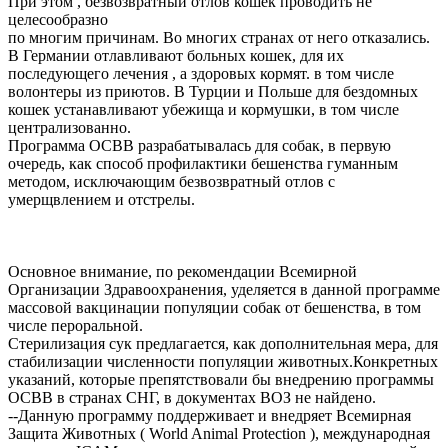
При этом , безвозвратный отлов кошек проводить не
целесообразно
по многим причинам. Во многих странах от него отказались.
В Германии отлавливают больных кошек, для их
последующего лечения , а здоровых кормят. в том числе
волонтеры из приютов. В Турции и Польше для бездомных
кошек устанавливают убежища и кормушки, в том числе
централизованно.
Программа ОСВВ разрабатывалась для собак, в первую
очередь, как способ профилактики бешенства гуманным
методом, исключающим безвозвратный отлов с
умерщвлением и отстрелы.
Основное внимание, по рекомендации Всемирной
Организации Здравоохранения, уделяется в данной программе
массовой вакцинации популяции собак от бешенства, в том
числе пероральной.
Стерилизация сук предлагается, как дополнительная мера, для
стабилизации численности популяции животных.Конкретных
указаний, которые препятствовали бы внедрению программы
ОСВВ в странах СНГ, в документах ВОЗ не найдено.
--Данную программу поддерживает и внедряет Всемирная
Защита Животных ( World Animal Protection ), международная