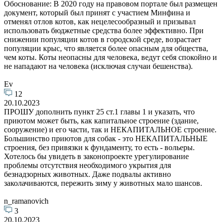
Обоснование: В 2020 году на правовом портале был размещен
документ, который был принят с участием Минфина и
отменял отлов котов, как нецелесообразный и призывал
использовать бюджетные средства более эффективно. При
снижении популяции котов в городской среде, возрастает
популяции крыс, что является более опасным для общества,
чем коты. Коты неопасны для человека, ведут себя спокойно и
не нападают на человека (исключая случаи бешенства).
Ev
12
20.10.2023
ПРОШУ дополнить пункт 25 ст.1 главы 1 и указать, что
приютом может быть, как капитальное строение (здание,
сооружение) и его части, так и НЕКАПИТАЛЬНОЕ строение.
Большинство приютов для собак - это НЕКАПИТАЛЬНЫЕ
строения, без привязки к фундаменту, то есть - вольеры.
Хотелось бы увидеть в законопроекте урегулирование
проблемы отсутствия необходимого укрытия для
безнадзорных животных. Даже подвалы активно
заколачиваются, пережить зиму у животных мало шансов.
n_ramanovich
3
20.10.2023