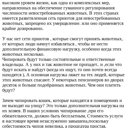
высоким уровем жизни, как одна из комплексных мер,
направленных на обеспечение гуманного регулирования
численности невостребованных животных. В этих странах
имеется разветвленная сеть приютов для невостребованных
животных, запрещено их умерщвление. или оно применяется
крайне дозированно.
У нас нет сети приютов , которые смогут принять животных,
от которых люди начнут избавляться , чтобы не нести
дополнительную финансовую нагрузку, особенно когда этих
животных несколько.
Чипировать будут только состоятельные и ответственные
владельцы. А у них и так животное не пропадет.. и ,если что
будут искать и найдут (когда их ищут, то они почти всегда
находятся ), А основная нагрузка ляжет на тех людей, которые
этих животных спасают. У некоторых пенсионеров во дворах
десяток и больше подобранных животных. Чем они платить
будут?
Зачем чипировать кошек, которые находятся в помещениях и
не выходят на улицу? Это только дополнительная нагрузка на
их хозяев. В наших условиях чипирование ,при его
обязательности, должно быть бесплатным, Стоимость услуги
в настоящее время незаслуженно завышена,поскольку
себестоимость чипов невелика, а процедура простая.