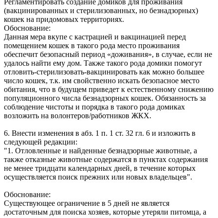
Регламентировать создание домиков для проживания
(вакцинированных и стерилизованных, но безнадзорных)
кошек на придомовых территориях.
Обоснование:
Данная мера вкупе с кастрацией и вакцинацией перед
помещением кошек в такого рода место проживания
обеспечит безопасный период «доживания», в случае, если не
удалось найти ему дом. Также такого рода домики помогут
отловить-стерилизовать-вакцинировать как можно большее
число кошек, т.к. им свойственно искать безопасное место
обитания, что в будущем приведет к естественному снижению
популяционного числа безнадзорных кошек. Обязанность за
соблюдение чистоты и порядка в такого рода домиках
возложить на волонтеров/работников ЖКХ.
6. Внести изменения в абз. 1 п. 1 ст. 32 гл. 6 и изложить в
следующей редакции:
"1. Отловленные и найденные безнадзорные животные, а
также отказные животные содержатся в пунктах содержания
не менее тридцати календарных дней, в течение которых
осуществляется поиск прежних или новых владельцев".
Обоснование:
Существующее ограничение в 5 дней не является
достаточным для поиска хозяев, которые утеряли питомца, а