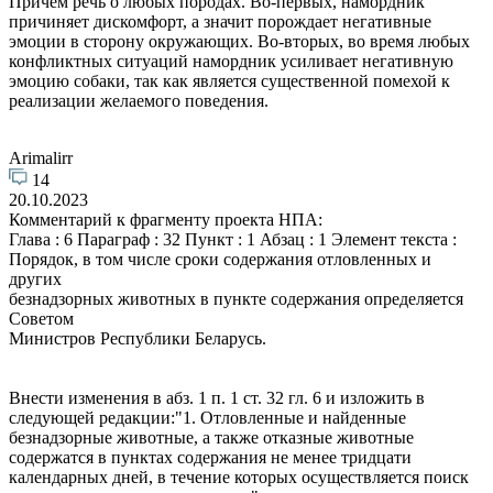
Причём речь о любых породах. Во-первых, намордник
причиняет дискомфорт, а значит порождает негативные
эмоции в сторону окружающих. Во-вторых, во время любых
конфликтных ситуаций намордник усиливает негативную
эмоцию собаки, так как является существенной помехой к
реализации желаемого поведения.
Arimalirr
14
20.10.2023
Комментарий к фрагменту проекта НПА:
Глава : 6 Параграф : 32 Пункт : 1 Абзац : 1 Элемент текста :
Порядок, в том числе сроки содержания отловленных и
других
безнадзорных животных в пункте содержания определяется
Советом
Министров Республики Беларусь.
Внести изменения в абз. 1 п. 1 ст. 32 гл. 6 и изложить в
следующей редакции:"1. Отловленные и найденные
безнадзорные животные, а также отказные животные
содержатся в пунктах содержания не менее тридцати
календарных дней, в течение которых осуществляется поиск