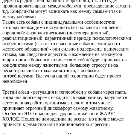
держать рядом с ней на одной территории, т.к. это будет
провоцировать драки между кобелями, преследование самки и
т.д. Конфликты могут возникать как между самками так и
между кобелями.
Также есть собаки с индивидуальными особенностями,
которых необходимо выгуливать без большого скопления
сородичей: физиологическими (постоперационный,
реабилитационный, карантинный период); психологическими
особенностями (часто это спасенные собаки с улицы и от
жестокого обращения) - они сильно подвержены паническим
атакам, как следствие агрессия. Нахождение на замкнутой
территории с большим количеством собак будет приводить к
конфликтам между животными, большому стрессу из-за
бесконтрольного страха животного, с особыми
потребностями. Выгул на одной территории будет просто
невозможен
Третий абзац - регуляция и теплообмен у собаки через пасть,
когда она долгое время находится в наморднике, нарушается
естественная работа организма в целом, в том числе
причиняет огромный дискомфорт самому животному.
Особенно ЭТО опасно для здоровья и жизни в ЖАРУ/
ХОЛОД. Ношение намордника не всегда, но вполне может
привести к развитию или возникновению агрессии.