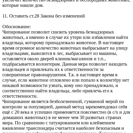
которые нашли дом.
11. Оставить ст.28 Закона без изменений
Обоснование:
Чипирование позволит снизить уровень безнадзорных
животных, а именно в случае их утери или избавления найти
владельца, которому принадлежало животное. В настоящее
время огромное количество животных выбрасывает на улицу
владельцами, вывозится в лес, выбрасывает из машины,
оставляется около дверей клиник/магазинов и т.п.,
подбрасывается волонтерам. Данная мера позволит находить
владельцев и привлекать их к ответственности за
совершенные правонарушения. Т.к. в настоящее время в
случае, если животное отловлено или попало к волонтёру нет
никакой возможности узнать, кому оно принадлежало, и
соответственно найти владельца, либо привлечь его к
ответственности.
Чипирование является безболезненной, гуманной мерой по
контролю за популяцией, данный метод зарекомендовал себя
ещё с 20 века и успешно применяется повсеместно (в с/х и для
домашних животных) в не менее чем 30 развитых странах
мира. По сравнению с татуированием или клеймением
вживление транспондера считается наиболее безопасным и