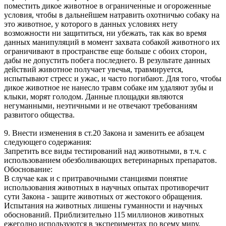
поместить дикое животное в ограниченные и огороженные
условия, чтобы в дальнейшем натравить охотничью собаку на
это животное, у которого в данных условиях нету
возможности ни защититься, ни убежать, так как во время
данных манипуляций в момент захвата собакой животного их
ограничивают в пространстве еще больше с обоих сторон,
дабы не допустить побега последнего. В результате данных
действий животное получает увечья, травмируется,
испытывают стресс и ужас, и часто погибают. Для того, чтобы
дикое животное не нанесло травм собаке им удаляют зубы и
клыки, морят голодом. Данные площадки являются
негуманными, неэтичными и не отвечают требованиям
развитого общества.
9. Внести изменения в ст.20 Закона и заменить ее абзацем
следующего содержания:
Запретить все виды тестирований над животными, в т.ч. с
использованием обезболивающих ветеринарных препаратов.
Обоснование:
В случае как и с притравочными станциями понятие
использования животных в научных опытах противоречит
сути Закона - защите животных от жестокого обращения.
Испытания на животных лишены гуманности и научных
обоснований. Приблизительно 115 миллионов животных
ежегодно используются в экспериментах по всему миру,