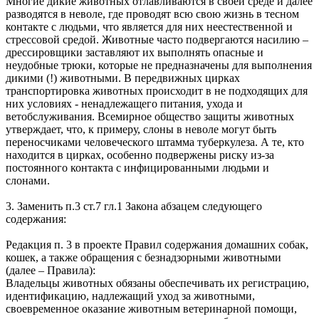
Многие дикие животных отлавливаются в своей среде и далее
разводятся в неволе, где проводят всю свою жизнь в тесном
контакте с людьми, что является для них неестественной и
стрессовой средой. Животные часто подвергаются насилию –
дрессировщики заставляют их выполнять опасные и
неудобные трюки, которые не предназначены для выполнения
дикими (!) животными. В передвижных цирках
транспортировка животных происходит в не подходящих для
них условиях - ненадлежащего питания, ухода и
ветобслуживания. Всемирное общество защиты животных
утверждает, что, к примеру, слоны в неволе могут быть
переносчиками человеческого штамма туберкулеза. А те, кто
находится в цирках, особенно подвержены риску из-за
постоянного контакта с инфицированными людьми и
слонами.
3. Заменить п.3 ст.7 гл.1 Закона абзацем следующего
содержания:
Редакция п. 3 в проекте Правил содержания домашних собак,
кошек, а также обращения с безнадзорными животными
(далее – Правила):
Владельцы животных обязаны обеспечивать их регистрацию,
идентификацию, надлежащий уход за животными,
своевременное оказание животным ветеринарной помощи,