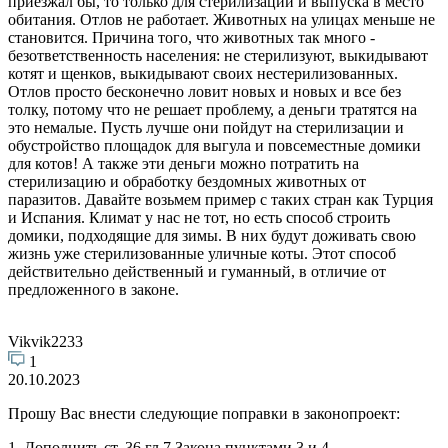
приезжал бы, то только для стерилизаций и выпуска в место
обитания. Отлов не работает. Животных на улицах меньше не
становится. Причина того, что животных так много -
безответственность населения: не стерилизуют, выкидывают
котят и щенков, выкидывают своих нестерилизованных.
Отлов просто бесконечно ловит новых и новых и все без
толку, потому что не решает проблему, а деньги тратятся на
это немалые. Пусть лучше они пойдут на стерилизации и
обустройство площадок для выгула и повсеместные домики
для котов! А также эти деньги можно потратить на
стерилизацию и обработку бездомных животных от
паразитов. Давайте возьмем пример с таких стран как Турция
и Испания. Климат у нас не тот, но есть способ строить
домики, подходящие для зимы. В них будут доживать свою
жизнь уже стерилизованные уличные коты. Этот способ
действительно действенный и гуманный, в отличие от
предложенного в законе.
Vikvik2233
1
20.10.2023
Прошу Вас внести следующие поправки в законопроект:
1. Дополнить ст. 36 гл.7 Закона пунктами 3 и 4,