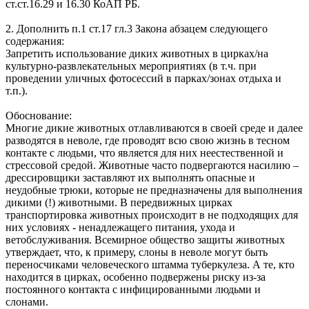
ст.ст.16.29 и 16.30 КоАП РБ.
2. Дополнить п.1 ст.17 гл.3 Закона абзацем следующего
содержания:
Запретить использование диких животных в цирках/на
культурно-развлекательных мероприятиях (в т.ч. при
проведении уличных фотосессий в парках/зонах отдыха и
т.п.).
Обоснование:
Многие дикие животных отлавливаются в своей среде и далее
разводятся в неволе, где проводят всю свою жизнь в тесном
контакте с людьми, что является для них неестественной и
стрессовой средой. Животные часто подвергаются насилию –
дрессировщики заставляют их выполнять опасные и
неудобные трюки, которые не предназначены для выполнения
дикими (!) животными. В передвижных цирках
транспортировка животных происходит в не подходящих для
них условиях - ненадлежащего питания, ухода и
ветобслуживания. Всемирное общество защиты животных
утверждает, что, к примеру, слоны в неволе могут быть
переносчиками человеческого штамма туберкулеза. А те, кто
находится в цирках, особенно подвержены риску из-за
постоянного контакта с инфицированными людьми и
слонами.