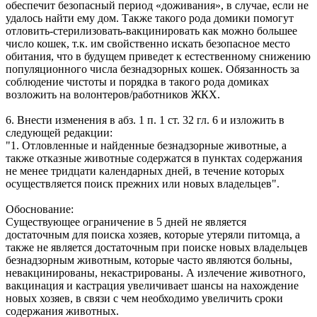
обеспечит безопасный период «доживания», в случае, если не
удалось найти ему дом. Также такого рода домики помогут
отловить-стерилизовать-вакцинировать как можно большее
число кошек, т.к. им свойственно искать безопасное место
обитания, что в будущем приведет к естественному снижению
популяционного числа безнадзорных кошек. Обязанность за
соблюдение чистоты и порядка в такого рода домиках
возложить на волонтеров/работников ЖКХ.
6. Внести изменения в абз. 1 п. 1 ст. 32 гл. 6 и изложить в
следующей редакции:
"1. Отловленные и найденные безнадзорные животные, а
также отказные животные содержатся в пунктах содержания
не менее тридцати календарных дней, в течение которых
осуществляется поиск прежних или новых владельцев".
Обоснование:
Существующее ограничение в 5 дней не является
достаточным для поиска хозяев, которые утеряли питомца, а
также не является достаточным при поиске новых владельцев
безнадзорным животным, которые часто являются больны,
невакцинированы, некастрированы. А излечение животного,
вакцинация и кастрация увеличивает шансы на нахождение
новых хозяев, в связи с чем необходимо увеличить сроки
содержания животных.