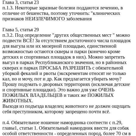
Глава 3, статья 23
п.1.3. Некоторые заразные болезни поддаются лечению, в
отличие от бешенства, поэтому уточнить: "клинических
признаков НЕИЗЛЕЧИМОГО заболевания
Глава 5, статья 29
п.3.2. Под определение "других общественных мест " можно
подвести ВСЁ! За отсутствием достаточного числа площадок
для выгула или их мизерной площадью, единственной
возможностью остаются скверы и парки (конечно кроме
детских и спортивных площадок в них). Можно запретить
выгул в парках Республиканского значения, но в районных
скверах и парках ПРОСЬБА РАЗРЕШИТЬ с обязательной
уборкой фекалий и рвоты (экскрементам относят не только
кал, но и мочу, пот и др. Как предлагается убирать мочу?
Прошу подумать о дворовых территориях (исключая детские
и спортивные площадки). Это важно для уже ОЧЕНЬ
ПОЖИЛЫХ ВЛАДЕЛЬЦЕВ и таких же ПОЖИЛЫХ
ЖИВОТНЫХ.
Выходя из подъезда владелец животного не должен ощущать
себя преступником, которому запрещено почти всё.
п.4. Обязательное ношение намордника соотнести с п.29,
главы1, статьи 1. Обязательный намордник ввести для собак
особой ответственности - определенных пород, более 70 см в