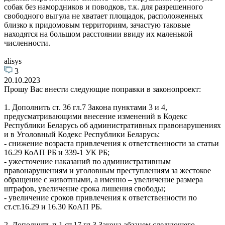
собак без намордников и поводков, т.к. для разрешенного
свободного выгула не хватает площадок, расположенных
близко к придомовым территориям, зачастую таковые
находятся на большом расстоянии ввиду их маленькой
численности.
alisys
3
20.10.2023
Прошу Вас внести следующие поправки в законопроект:
1. Дополнить ст. 36 гл.7 Закона пунктами 3 и 4,
предусматривающими внесение изменений в Кодекс
Республики Беларусь об административных правонарушениях
и в Уголовный Кодекс Республики Беларусь:
- снижение возраста привлечения к ответственности за статьи
16.29 КоАП РБ и 339-1 УК РБ;
- ужесточение наказаний по административным
правонарушениям и уголовным преступлениям за жестокое
обращение с животными, а именно – увеличение размера
штрафов, увеличение срока лишения свободы;
- увеличение сроков привлечения к ответственности по
ст.ст.16.29 и 16.30 КоАП РБ.
2. Дополнить п.1 ст.17 гл.3 Закона абзацем следующего