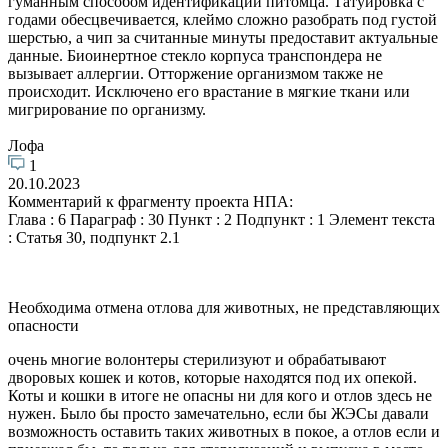
гуманным способом идентификации питомца. Татуировка с
годами обесцвечивается, клеймо сложно разобрать под густой
шерстью, а чип за считанные минуты предоставит актуальные
данные. Биоинертное стекло корпуса транспондера не
вызывает аллергии. Отторжение организмом также не
происходит. Исключено его врастание в мягкие ткани или
мигрирование по организму.
Лофа
1
20.10.2023
Комментарий к фрагменту проекта НПА:
Глава : 6 Параграф : 30 Пункт : 2 Подпункт : 1 Элемент текста
: Статья 30, подпункт 2.1
Необходима отмена отлова для животных, не представляющих
опасности
очень многие волонтеры стерилизуют и обрабатывают
дворовых кошек и котов, которые находятся под их опекой.
Коты и кошки в итоге не опасны ни для кого и отлов здесь не
нужен. Было бы просто замечательно, если бы ЖЭСы давали
возможность оставить таких животных в покое, а отлов если и