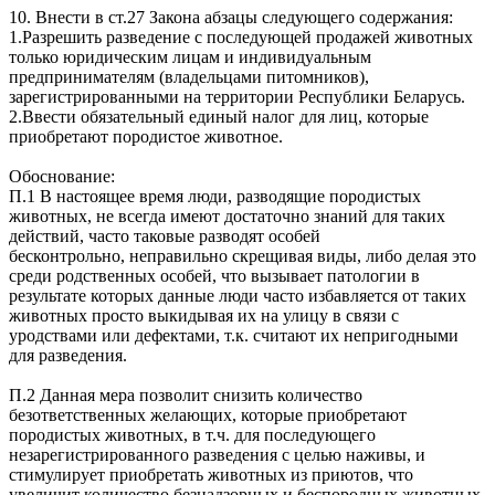
10. Внести в ст.27 Закона абзацы следующего содержания:
1.Разрешить разведение с последующей продажей животных
только юридическим лицам и индивидуальным
предпринимателям (владельцами питомников),
зарегистрированными на территории Республики Беларусь.
2.Ввести обязательный единый налог для лиц, которые
приобретают породистое животное.
Обоснование:
П.1 В настоящее время люди, разводящие породистых
животных, не всегда имеют достаточно знаний для таких
действий, часто таковые разводят особей
бесконтрольно, неправильно скрещивая виды, либо делая это
среди родственных особей, что вызывает патологии в
результате которых данные люди часто избавляется от таких
животных просто выкидывая их на улицу в связи с
уродствами или дефектами, т.к. считают их непригодными
для разведения.
П.2 Данная мера позволит снизить количество
безответственных желающих, которые приобретают
породистых животных, в т.ч. для последующего
незарегистрированного разведения с целью наживы, и
стимулирует приобретать животных из приютов, что
увеличит количество безнадзорных и беспородных животных,