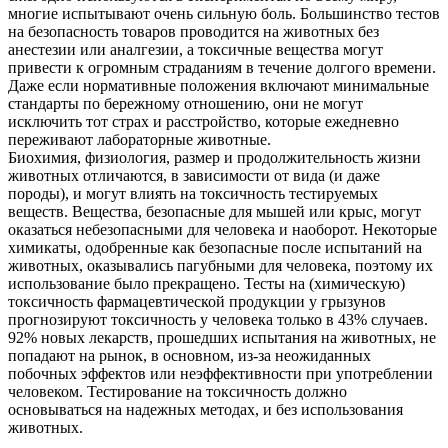
многие испытывают очень сильную боль. Большинство тестов
на безопасность товаров проводится на животных без
анестезии или аналгезии, а токсичные вещества могут
привести к огромным страданиям в течение долгого времени.
Даже если нормативные положения включают минимальные
стандарты по бережному отношению, они не могут
исключить тот страх и расстройство, которые ежедневно
переживают лабораторные животные.
Биохимия, физиология, размер и продолжительность жизни
животных отличаются, в зависимости от вида (и даже
породы), и могут влиять на токсичность тестируемых
веществ. Вещества, безопасные для мышей или крыс, могут
оказаться небезопасными для человека и наоборот. Некоторые
химикаты, одобренные как безопасные после испытаний на
животных, оказывались пагубными для человека, поэтому их
использование было прекращено. Тесты на (химическую)
токсичность фармацевтической продукции у грызунов
прогнозируют токсичность у человека только в 43% случаев.
92% новых лекарств, прошедших испытания на животных, не
попадают на рынок, в основном, из-за неожиданных
побочных эффектов или неэффективности при употреблении
человеком. Тестирование на токсичность должно
основываться на надежных методах, и без использования
животных.