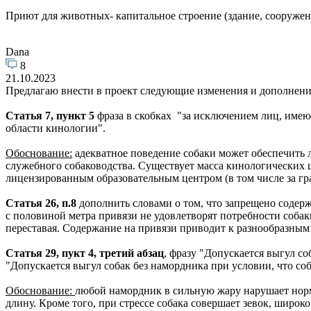
Приют для животных- капитальное строение (здание, сооружени
Dana
8
21.10.2023
Предлагаю внести в проект следующие изменения и дополнени
Статья 7, пункт 5
фраза в скобках "за исключением лиц, име
области кинологии".
Обоснование:
адекватное поведение собаки может обеспечить 
служебного собаководства. Существует масса кинологических 
лицензированным образовательным центром (в том числе за гр
Статья 26, п.8
дополнить словами о том, что запрещено содержа
с половиной метра привязи не удовлетворят потребности собак
переставая. Содержание на привязи приводит к разнообразным
Статья 29, пукт 4, третий абзац
, фразу "Допускается выгул со
"Допускается выгул собак без намордника при условии, что со
Обоснование:
любой намордник в сильную жару нарушает норм
длину. Кроме того, при стрессе собака совершает зевок, широк