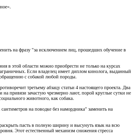
ное».
енить на фразу "за исключением лиц, прошедших обучение в
ия в этой области можно приобрести не только на курсах
заграничных. Если владелец имеет диплом кинолога, выданный
о обращению с собакой любой породы.
ротиворечит третьему абзацу статьи 4 настоящего проекта. Два
 на привязи зачастую чрезмерно лают, порой круглые сутки не
оциального животного, как собака.
ка сантиметров на поводке без намордника" заменить на
раскрыть пасть в полную ширину и высунуть язык на всю
 уровня. Этот естественный механизм снижения стресса