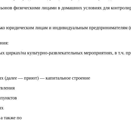
ньонов физическими лицами в домашних условиях для контроли
ько юридическим лицам и индивидуальным предпринимателям (
ания:
ых цирках/на культурно-развлекательных мероприятиях, в т.ч. п
ных (далее — приют) — капитальное строение
твления
 пунктов
ых
а также по