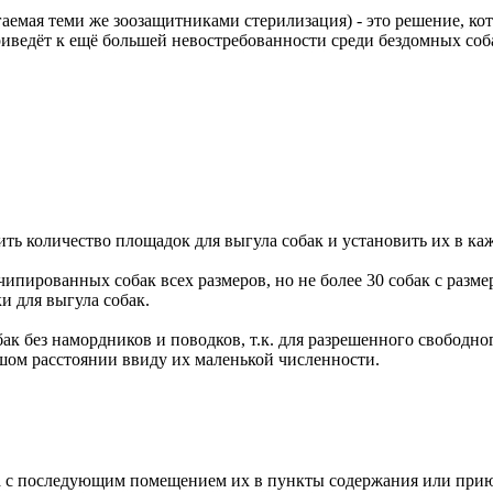
емая теми же зоозащитниками стерилизация) - это решение, кот
риведёт к ещё большей невостребованности среди бездомных соб
ить количество площадок для выгула собак и установить их в ка
чипированных собак всех размеров, но не более 30 собак с разме
и для выгула собак.
к без намордников и поводков, т.к. для разрешенного свободно
шом расстоянии ввиду их маленькой численности.
тлова с последующим помещением их в пункты содержания или при