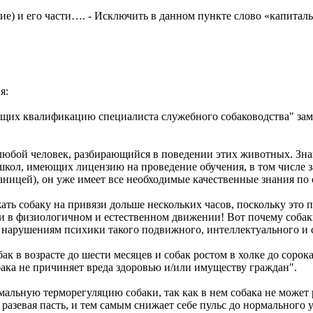
е) и его части…. - Исключить в данном пункте слово «капиталь
я:
ющих квалификацию специалиста служебного собаководства" зам
любой человек, разбирающийся в поведении этих животных. Знан
школ, имеющих лицензию на проведение обучения, в том числе 
аницей), он уже имеет все необходимые качественные знания п
ть собаку на привязи дольше нескольких часов, поскольку это п
и в физиологичном и естественном движении! Вот почему собаки
 нарушениям психики такого подвижного, интеллектуального и с
бак в возрасте до шести месяцев и собак ростом в холке до соро
бака не причиняет вреда здоровью и/или имуществу граждан".
альную терморегуляцию собаки, так как в нем собака не может 
о разевая пасть, и тем самым снижает себе пульс до нормального