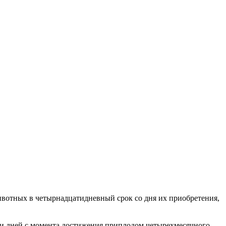
животных в четырнадцатидневный срок со дня их приобретения,
и дней с момента достижения приплодом четырехмесячного