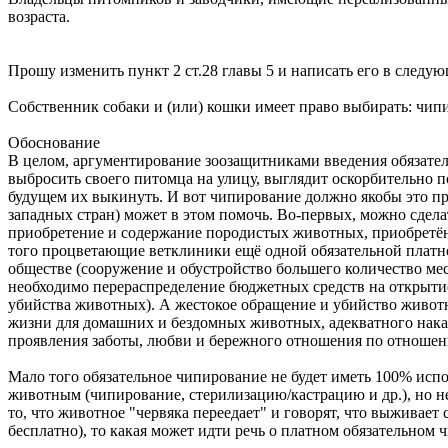
возраста.
Прошу изменить пункт 2 ст.28 главы 5 и написать его в следу
Собственник собаки и (или) кошки имеет право выбирать: чи
Обоснование
В целом, аргументирование зоозащитниками введения обязател
выбросить своего питомца на улицу, выглядит оскорбительно п
будущем их выкинуть. И вот чипирование должно якобы это пр
западных стран) может в этом помочь. Во-первых, можно сдел
приобретение и содержание породистых животных, приобретённ
того процветающие ветклиники ещё одной обязательной платно
обществе (сооружение и обустройство большего количество мес
необходимо перераспределение бюджетных средств на открытие
убийства животных). А жестокое обращение и убийство животн
жизни для домашних и бездомных животных, адекватного нака
проявления заботы, любви и бережного отношения по отноше
Мало того обязательное чипирование не будет иметь 100% исп
животным (чипирование, стерилизацию/кастрацию и др.), но не
то, что животное "червяка переедает" и говорят, что выживает
бесплатно), то какая может идти речь о платном обязательном 