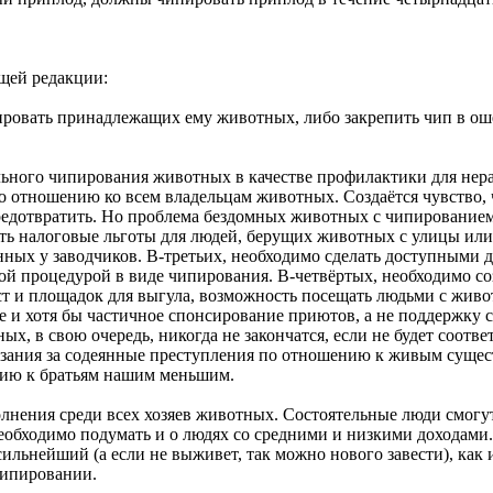
ющей редакции:
пировать принадлежащих ему животных, либо закрепить чип в о
ьного чипирования животных в качестве профилактики для нера
о отношению ко всем владельцам животных. Создаётся чувство, 
едотвратить. Но проблема бездомных животных с чипированием 
ать налоговые льготы для людей, берущих животных с улицы или
ых у заводчиков. В-третьих, необходимо сделать доступными дл
й процедурой в виде чипирования. В-четвёртых, необходимо со
т и площадок для выгула, возможность посещать людьми с животн
 и хотя бы частичное спонсирование приютов, а не поддержку с
ых, в свою очередь, никогда не закончатся, если не будет соо
зания за содеянные преступления по отношению к живым сущест
нию к братьям нашим меньшим.
олнения среди всех хозяев животных. Состоятельные люди смогу
обходимо подумать и о людях со средними и низкими доходами. 
 сильнейший (а если не выживет, так можно нового завести), как
чипировании.