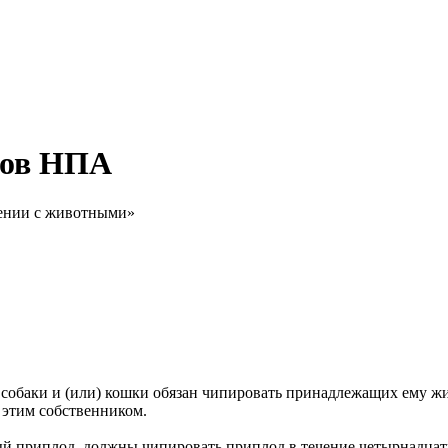
тов НПА
щении с животными»
ник собаки и (или) кошки обязан чипировать принадлежащих ему 
 этим собственником.
й приплод, должны чипировать приплод в течение четырнадцат