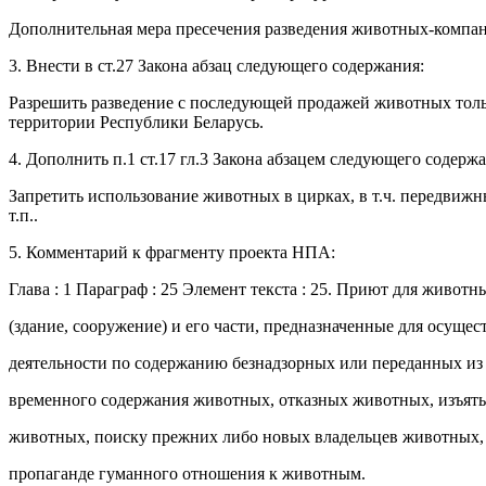
Дополнительная мера пресечения разведения животных-компа
3. Внести в ст.27 Закона абзац следующего содержания:
Разрешить разведение с последующей продажей животных тол
территории Республики Беларусь.
4. Дополнить п.1 ст.17 гл.3 Закона абзацем следующего содерж
Запретить использование животных в цирках, в т.ч. передвижн
т.п..
5. Комментарий к фрагменту проекта НПА:
Глава : 1 Параграф : 25 Элемент текста : 25. Приют для живот
(здание, сооружение) и его части, предназначенные для осущес
деятельности по содержанию безнадзорных или переданных из
временного содержания животных, отказных животных, изъят
животных, поиску прежних либо новых владельцев животных, 
пропаганде гуманного отношения к животным.