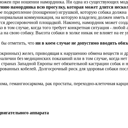
зможен при ношении намордника. Ни одна из существующих мод
нию намордника всю прогулку, которая может длится нескол
 подкрепление (поощрение) игрушкой, которую собака должна и
это нормальная коммуникация, на которую владелец должен иметь
тся дрессировочной площадкой. Наконец, намордник может создат
 в том случае, когда того требует конкретная ситуация - любой
на свою собаку. Высота собаки в холке никак не влияет на ее у
 бы отметить, что
н
и в коем случае не допустимо вводить обя
окринных) желез, приводящая к нарушению обмена веществ и др
наличии без медицинских показаний или в том случае, когда не
странах Западной Европы нет обязательной кастрации собак и н
ированных кобелей. Долгосрочный риск для здоровья собаки по
ома, гемангиосаркома, рак простаты, переходно-клеточная карци
двигательного аппарата