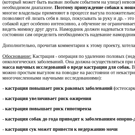
(который может быть вызван любым событием на улице) нево
необходимом диапазоне.
Поэтому принуждение собаки к ноше
многие владельцы применяют в процессе выгула положительное
позволяют ей лизать себя в лицо, покусывать за руку и др. - 
собакой идет особенно интенсивно, а обучение не ограничивае
видеть мимику друг друга. Намордник должен надеваться только
состоянии сам определить необходимость надевание намордника 
Дополнительно, прочитав комментарии к этому проекту, хотела
Обоснование:
Кастрация - операция по удалению половых (энд
онкологических заболеваний. Она должна осуществляться при 
масса научных исследований о вреде кастрации для собак.
В 
можно простым выгулом на поводке на расстоянии от некастр
многочисленными научными исследованиями):
-
кастрация повышает риск раковых заболеваний (
остеосарк
-
кастрация увеличивает риск ожирения
-
кастрация повышает риск гипотиреоза
-
кастрация собак до года приводит к заболеваниям опорно-
-
кастрация сук может привести к недержанию мочи