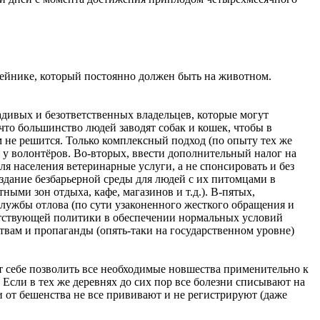
шейнике, который постоянно должен быть на животном.
дивых и безответственных владельцев, которые могут
что большинство людей заводят собак и кошек, чтобы в
не решится. Только комплексный подход (по опыту тех же
 у волонтёров. Во-вторых, ввести дополнительный налог на
я населения ветеринарные услуги, а не спонсировать и без
здание безбарьерной среды для людей с их питомцами в
ыми зон отдыха, кафе, магазинов и т.д.). В-пятых,
лужбы отлова (по сути узаконенного жесткого обращения и
тветствующей политики в обеспечении нормальных условий
вам и пропаганды (опять-таки на государственном уровне)
т себе позволить все необходимые новшества применительно к
Если в тех же деревнях до сих пор все болезни списывают на
 и от бешенства не все прививают и не регистрируют (даже