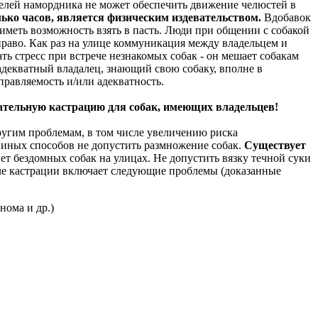
елей намордника не может обеспечить движение челюстей в
ько часов, является физическим издевательством.
Вдобавок
меть возможность взять в пасть. Люди при общении с собакой
 право. Как раз на улице коммуникация между владельцем и
ь стресс при встрече незнакомых собак - он мешает собакам
 адекватный владалец, знающий свою собаку, вполне в
правляемость и/или адекватность.
зательную кастрацию для собак, имеющих владельцев!
угим проблемам, в том числе увеличению риска
т иных способов не допустить размножение собак.
Существует
ет бездомных собак на улицах. Не допустить вязку течной суки
сле кастрации включает следующие проблемы (доказанные
нома и др.)