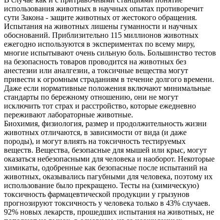
использования животных в научных опытах противоречит
сути Закона - защите животных от жестокого обращения.
Испытания на животных лишены гуманности и научных
обоснований. Приблизительно 115 миллионов животных
ежегодно используются в экспериментах по всему миру,
многие испытывают очень сильную боль. Большинство тестов
на безопасность товаров проводится на животных без
анестезии или аналгезии, а токсичные вещества могут
привести к огромным страданиям в течение долгого времени.
Даже если нормативные положения включают минимальные
стандарты по бережному отношению, они не могут
исключить тот страх и расстройство, которые ежедневно
переживают лабораторные животные.
Биохимия, физиология, размер и продолжительность жизни
животных отличаются, в зависимости от вида (и даже
породы), и могут влиять на токсичность тестируемых
веществ. Вещества, безопасные для мышей или крыс, могут
оказаться небезопасными для человека и наоборот. Некоторые
химикаты, одобренные как безопасные после испытаний на
животных, оказывались пагубными для человека, поэтому их
использование было прекращено. Тесты на (химическую)
токсичность фармацевтической продукции у грызунов
прогнозируют токсичность у человека только в 43% случаев.
92% новых лекарств, прошедших испытания на животных, не