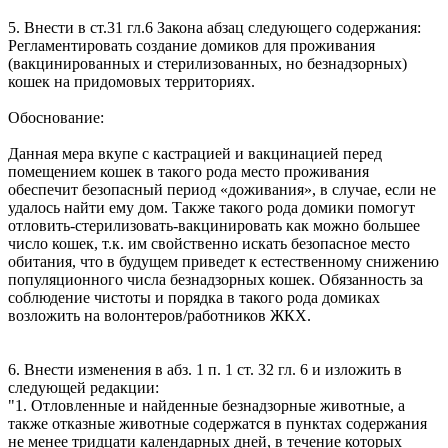
5. Внести в ст.31 гл.6 Закона абзац следующего содержания:
Регламентировать создание домиков для проживания
(вакцинированных и стерилизованных, но безнадзорных)
кошек на придомовых территориях.
Обоснование:
Данная мера вкупе с кастрацией и вакцинацией перед
помещением кошек в такого рода место проживания
обеспечит безопасный период «доживания», в случае, если не
удалось найти ему дом. Также такого рода домики помогут
отловить-стерилизовать-вакцинировать как можно большее
число кошек, т.к. им свойственно искать безопасное место
обитания, что в будущем приведет к естественному снижению
популяционного числа безнадзорных кошек. Обязанность за
соблюдение чистоты и порядка в такого рода домиках
возложить на волонтеров/работников ЖКХ.
6. Внести изменения в абз. 1 п. 1 ст. 32 гл. 6 и изложить в
следующей редакции:
"1. Отловленные и найденные безнадзорные животные, а
также отказные животные содержатся в пунктах содержания
не менее тридцати календарных дней, в течение которых