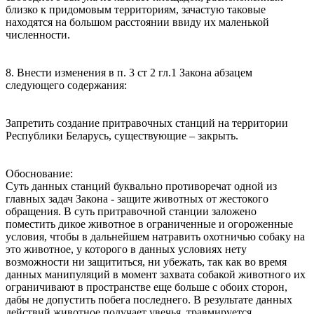
близко к придомовым территориям, зачастую таковые
находятся на большом расстоянии ввиду их маленькой
численности.
8. Внести изменения в п. 3 ст 2 гл.1 Закона абзацем
следующего содержания:
Запретить создание притравочных станций на территории
Республики Беларусь, существующие – закрыть.
Обоснование:
Суть данных станций буквально противоречат одной из
главных задач Закона - защите животных от жестокого
обращения. В суть притравочной станции заложено
поместить дикое животное в ограниченные и огороженные
условия, чтобы в дальнейшем натравить охотничью собаку на
это животное, у которого в данных условиях нету
возможности ни защититься, ни убежать, так как во время
данных манипуляций в момент захвата собакой животного их
ограничивают в пространстве еще больше с обоих сторон,
дабы не допустить побега последнего. В результате данных
действий животное получает увечья, травмируется,