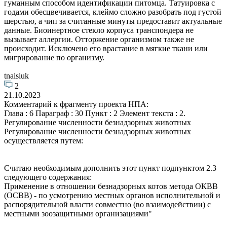
гуманным способом идентификации питомца. Татуировка с
годами обесцвечивается, клеймо сложно разобрать под густой
шерстью, а чип за считанные минуты предоставит актуальные
данные. Биоинертное стекло корпуса транспондера не
вызывает аллергии. Отторжение организмом также не
происходит. Исключено его врастание в мягкие ткани или
мигрирование по организму.
tnaisiuk
2
21.10.2023
Комментарий к фрагменту проекта НПА:
Глава : 6 Параграф : 30 Пункт : 2 Элемент текста : 2.
Регулирование численности безнадзорных животных
Регулирование численности безнадзорных животных
осуществляется путем:
Считаю необходимым дополнить этот пункт подпунктом 2.3
следующего содержания:
Применение в отношении безнадзорных котов метода ОКВВ
(ОСВВ) - по усмотрению местных органов исполнительной и
распорядительной власти совместно (во взаимодействии) с
местными зоозащитными организациями"