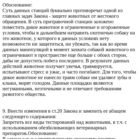
Обоснование:
Суть данных станций буквально противоречат одной из
главных задач Закона - защите животных от жестокого
обращения. В суть притравочной станции заложено
поместить дикое животное в ограниченные и огороженные
условия, чтобы в дальнейшем натравить охотничью собаку на
это животное, у которого в данных условиях нету
возможности ни защититься, ни убежать, так как во время
данных манипуляций в момент захвата собакой животного их
ограничивают в пространстве еще больше с обоих сторон,
дабы не допустить побега последнего. В результате данных
действий животное получает увечья, травмируется,
испытывают стресс и ужас, и часто погибают. Для того, чтобы
дикое животное не нанесло травм собаке им удаляют зубы и
клыки, морят голодом. Данные площадки являются
негуманными, неэтичными и не отвечают требованиям
развитого общества.
9. Внести изменения в ст.20 Закона и заменить ее абзацем
следующего содержания:
Запретить все виды тестирований над животными, в т.ч. с
использованием обезболивающих ветеринарных
препаратов.Обоснование:
В случае как и с притравочными станциями понятие