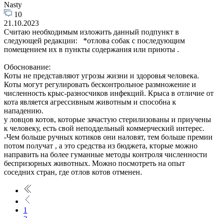
Nasty
10
21.10.2023
Считаю необходимым изложить данный подпункт в
следующей редакции: *отлова собак с последующим
помещением их в пункты содержания или приюты .
Обоснование:
Коты не представляют угрозы жизни и здоровья человека.
Коты могут регулировать бесконтрольное размножение и
численность крыс-разносчиков инфекций. Крыса в отличие от
кота является агрессивным животным и способна к
нападению.
у ловцов котов, которые зачастую стерилизованы и приучены
к человеку, есть свой неподдельный коммерческий интерес.
-Чем больше ручных котиков они наловят, тем больше премии
потом получат , а это средства из бюджета, кторые можно
направить на более гуманные методы контроля численности
беспризорных животных. Можно посмотреть на опыт
соседних стран, где отлов котов отменен.
1