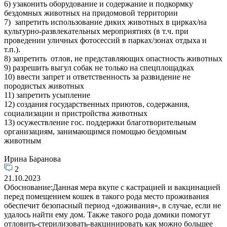
6) узаконить оборудование и содержание и подкормку
бездомных животных на придомовой территории
7) запретить использование диких животных в цирках/на
культурно-развлекательных мероприятиях (в т.ч. при
проведении уличных фотосессий в парках/зонах отдыха и
т.п.).
8) запретить отлов, не представляющих опастность животных
9) разрешить выгул собак не только на спецплощадках
10) ввести запрет и ответственность за развидение не
породистых животных
11) запретить усыпление
12) создания государственных приютов, содержания,
социализации и пристройства животных
13) осужествление гос. поддержки благотворительным
организациям, занимающимся помощью бездомным
животным
Ирина Баранова
2
21.10.2023
Обоснование:Данная мера вкупе с кастрацией и вакцинацией
перед помещением кошек в такого рода место проживания
обеспечит безопасный период «доживания», в случае, если не
удалось найти ему дом. Также такого рода домики помогут
отловить-стерилизовать-вакцинировать как можно большее