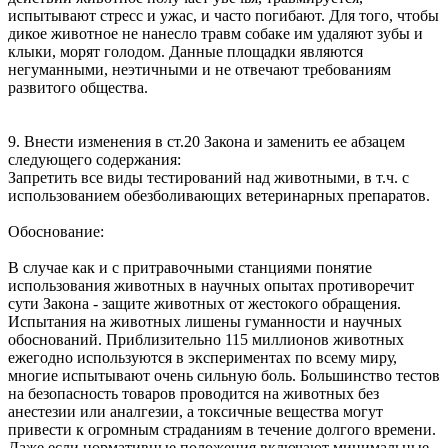
испытывают стресс и ужас, и часто погибают. Для того, чтобы
дикое животное не нанесло травм собаке им удаляют зубы и
клыки, морят голодом. Данные площадки являются
негуманными, неэтичными и не отвечают требованиям
развитого общества.
9. Внести изменения в ст.20 Закона и заменить ее абзацем
следующего содержания:
Запретить все виды тестирований над животными, в т.ч. с
использованием обезболивающих ветеринарных препаратов.
Обоснование:
В случае как и с притравочными станциями понятие
использования животных в научных опытах противоречит
сути Закона - защите животных от жестокого обращения.
Испытания на животных лишены гуманности и научных
обоснований. Приблизительно 115 миллионов животных
ежегодно используются в экспериментах по всему миру,
многие испытывают очень сильную боль. Большинство тестов
на безопасность товаров проводится на животных без
анестезии или аналгезии, а токсичные вещества могут
привести к огромным страданиям в течение долгого времени.
Даже если нормативные положения включают минимальные