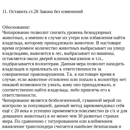
11. Оставить ст.28 Закона без изменений
Обоснование:
Чипирование позволит снизить уровень безнадзорных
животных, а именно в случае их утери или избавления найти
владельца, которому принадлежало животное. В настоящее
время огромное количество животных выбрасывает на улицу
владельцами, вывозится в лес, выбрасывает из машины,
оставляется около дверей клиник/магазинов и т.п.,
подбрасывается волонтерам. Данная мера позволит находить
владельцев и привлекать их к ответственности за
совершенные правонарушения. Т.к. в настоящее время в
случае, если животное отловлено или попало к волонтёру нет
никакой возможности узнать, кому оно принадлежало, и
соответственно найти владельца, либо привлечь его к
ответственности.
Чипирование является безболезненной, гуманной мерой по
контролю за популяцией, данный метод зарекомендовал себя
ещё с 20 века и успешно применяется повсеместно (в с/х и для
домашних животных) в не менее чем 30 развитых странах
мира. По сравнению с татуированием или клеймением
вживление транспондера считается наиболее безопасным и