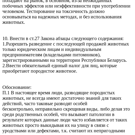
попадают на рынок, в основном, из-за неожиданных
побочных эффектов или неэффективности при употреблении
человеком. Тестирование на токсичность должно
основываться на надежных методах, и без использования
животных.
10. Внести в ст.27 Закона абзацы следующего содержания:
1.Разрешить разведение с последующей продажей животных
только юридическим лицам и индивидуальным
предпринимателям (владельцами питомников),
зарегистрированными на территории Республики Беларусь.
2.Ввести обязательный единый налог для лиц, которые
приобретают породистое животное.
Обоснование:
П.1 В настоящее время люди, разводящие породистых
животных, не всегда имеют достаточно знаний для таких
действий, часто таковые разводят особей
бесконтрольно, неправильно скрещивая виды, либо делая это
среди родственных особей, что вызывает патологии в
результате которых данные люди часто избавляется от таких
животных просто выкидывая их на улицу в связи с
уродствами или дефектами, т.к. считают их непригодными