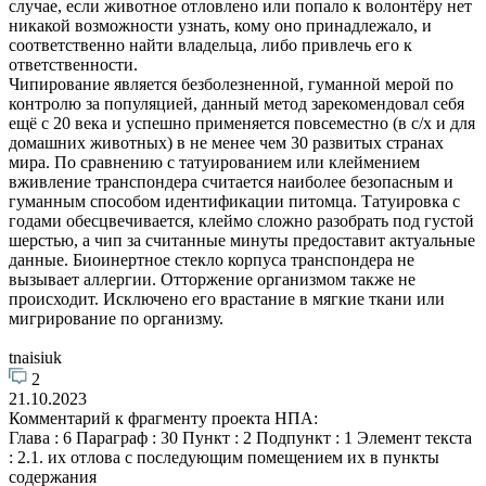
случае, если животное отловлено или попало к волонтёру нет
никакой возможности узнать, кому оно принадлежало, и
соответственно найти владельца, либо привлечь его к
ответственности.
Чипирование является безболезненной, гуманной мерой по
контролю за популяцией, данный метод зарекомендовал себя
ещё с 20 века и успешно применяется повсеместно (в с/х и для
домашних животных) в не менее чем 30 развитых странах
мира. По сравнению с татуированием или клеймением
вживление транспондера считается наиболее безопасным и
гуманным способом идентификации питомца. Татуировка с
годами обесцвечивается, клеймо сложно разобрать под густой
шерстью, а чип за считанные минуты предоставит актуальные
данные. Биоинертное стекло корпуса транспондера не
вызывает аллергии. Отторжение организмом также не
происходит. Исключено его врастание в мягкие ткани или
мигрирование по организму.
tnaisiuk
2
21.10.2023
Комментарий к фрагменту проекта НПА:
Глава : 6 Параграф : 30 Пункт : 2 Подпункт : 1 Элемент текста
: 2.1. их отлова с последующим помещением их в пункты
содержания