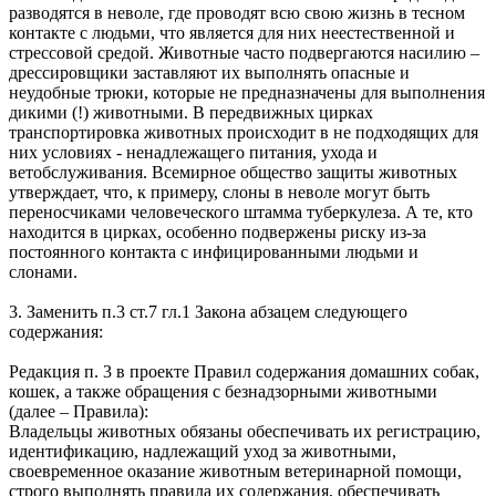
разводятся в неволе, где проводят всю свою жизнь в тесном
контакте с людьми, что является для них неестественной и
стрессовой средой. Животные часто подвергаются насилию –
дрессировщики заставляют их выполнять опасные и
неудобные трюки, которые не предназначены для выполнения
дикими (!) животными. В передвижных цирках
транспортировка животных происходит в не подходящих для
них условиях - ненадлежащего питания, ухода и
ветобслуживания. Всемирное общество защиты животных
утверждает, что, к примеру, слоны в неволе могут быть
переносчиками человеческого штамма туберкулеза. А те, кто
находится в цирках, особенно подвержены риску из-за
постоянного контакта с инфицированными людьми и
слонами.
3. Заменить п.3 ст.7 гл.1 Закона абзацем следующего
содержания:
Редакция п. 3 в проекте Правил содержания домашних собак,
кошек, а также обращения с безнадзорными животными
(далее – Правила):
Владельцы животных обязаны обеспечивать их регистрацию,
идентификацию, надлежащий уход за животными,
своевременное оказание животным ветеринарной помощи,
строго выполнять правила их содержания, обеспечивать