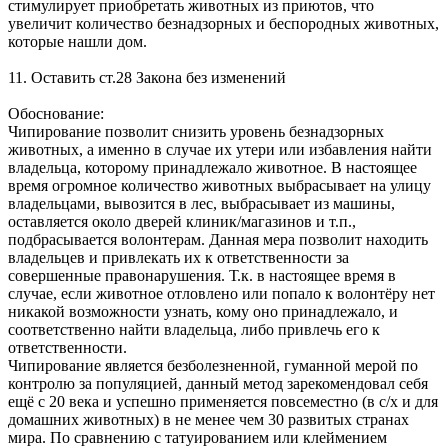
стимулирует приобретать животных из приютов, что
увеличит количество безнадзорных и беспородных животных,
которые нашли дом.
11. Оставить ст.28 Закона без изменений
Обоснование:
Чипирование позволит снизить уровень безнадзорных
животных, а именно в случае их утери или избавления найти
владельца, которому принадлежало животное. В настоящее
время огромное количество животных выбрасывает на улицу
владельцами, вывозится в лес, выбрасывает из машины,
оставляется около дверей клиник/магазинов и т.п.,
подбрасывается волонтерам. Данная мера позволит находить
владельцев и привлекать их к ответственности за
совершенные правонарушения. Т.к. в настоящее время в
случае, если животное отловлено или попало к волонтёру нет
никакой возможности узнать, кому оно принадлежало, и
соответственно найти владельца, либо привлечь его к
ответственности.
Чипирование является безболезненной, гуманной мерой по
контролю за популяцией, данный метод зарекомендовал себя
ещё с 20 века и успешно применяется повсеместно (в с/х и для
домашних животных) в не менее чем 30 развитых странах
мира. По сравнению с татуированием или клеймением