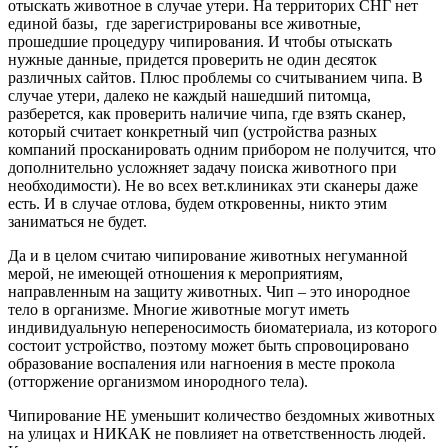
отыскать животное в случае утери. На территорих СНГ нет
единой базы, где зарегистрированы все животные,
прошедшие процедуру чипирования. И чтобы отыскать
нужные данные, придется проверить не один десяток
различных сайтов. Плюс проблемы со считыванием чипа. В
случае утери, далеко не каждый нашедший питомца,
разберется, как проверить наличие чипа, где взять сканер,
который считает конкретный чип (устройства разных
компаний просканировать одним прибором не получится, что
дополнительно усложняет задачу поиска животного при
необходимости). Не во всех вет.клиниках эти сканеры даже
есть. И в случае отлова, будем откровенны, никто этим
заниматься не будет.
Да и в целом считаю чипирование животных негуманной
мерой, не имеющей отношения к мероприятиям,
направленным на защиту животных. Чип – это инородное
тело в организме. Многие животные могут иметь
индивидуальную непереносимость биоматериала, из которого
состоит устройство, поэтому может быть спровоцировано
образование воспаления или нагноения в месте прокола
(отторжение организмом инородного тела).
Чипирование НЕ уменьшит количество бездомных животных
на улицах и НИКАК не повлияет на ответственность людей.