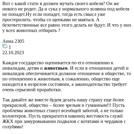
Вот с какой стати я должен мучать своего кобеля? Он же
никого не родит. Да и сука у нормального хозяина под кобеля
не попадет.Ну если попадет, тогда есть смысл уже
простерилить. чтобы со щенками не маяться. А
безответственные все равно этого делать не будут. И что у них
у всех животных отбирать ?
Анна 2305
1
22.10.2023
Каждое государство оценивается по его отношению к
инвалидам, детям и
животным
. И если в отношении детей и
инвалидов обеспечивается должное отношение в обществе, то
по отношению к животным, к сожалению, общество еще
находится в незрелом состоянии, а законодательство требует
очень серьезной проработки.
Так давайте же вместе будем делать нашу страну еще более
прекрасной, общество – более зрелым и гуманным!!! Пусть
проблемы животных станут всеобщей заботой, а не только
волонтеров. Пусть прекратится наконец жестокость служб
ЖКХ при замуровывании подвалов с котятами и чердаков с
голубями!