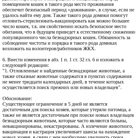
помещением кошек в такого рода место проживания
обеспечит безопасный период «доживания», в случае, если не
удалось найти ему дом. Также такого рода домики помогут
отловить-стерилизовать-вакцинировать как можно большее
число кошек, т.к. им свойственно искать безопасное место
обитания, что в будущем приведет к естественному снижению
популяционного числа безнадзорных кошек. Обязанность за
соблюдение чистоты и порядка в такого рода домиках
возложить на волонтеров/работников ЖКХ.
6. Внести изменения в абз. 1 п. 1 ст. 32 гл. 6 и изложить в
следующей редакции:
"1. Отловленные и найденные безнадзорные животные, а
также отказные животные содержатся в пунктах содержания
не менее тридцати календарных дней, в течение которых
осуществляется поиск прежних или новых владельцев".
Обоснование:
Существующее ограничение в 5 дней не является
достаточным для поиска хозяев, которые утеряли питомца, а
также не является достаточным при поиске новых владельцев
безнадзорным животным, которые часто являются больны,
невакцинированы, некастрированы. А излечение животного,
вакцинация и кастрация увеличивает шансы на нахождение
новых хозяев, в связи с чем необходимо увеличить сроки