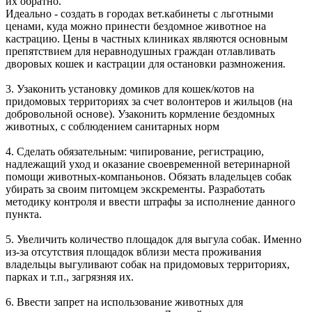
их обратно.
Идеально - создать в городах вет.кабинеты с льготными
ценами, куда можно принести бездомное животное на
кастрацию. Цены в частных клиниках являются основным
препятствием для неравнодушных граждан отлавливать
дворовых кошек и кастрации для остановки размножения.
3. Узаконить установку домиков для кошек/котов на
придомовых территориях за счет волонтеров и жильцов (на
добровольной основе). Узаконить кормление бездомных
животных, с соблюдением санитарных норм
4. Сделать обязательным: чипирование, регистрацию,
надлежащий уход и оказание своевременной ветеринарной
помощи животных-компаньонов. Обязать владельцев собак
убирать за своим питомцем экскременты. Разработать
методику контроля и ввести штрафы за исполнение данного
пункта.
5. Увеличить количество площадок для выгула собак. Именно
из-за отсутствия площадок вблизи места проживания
владельцы выгуливают собак на придомовых территориях,
парках и т.п., загрязняя их.
6. Ввести запрет на использование животных для