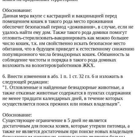
Обоснование:
Данная мера вкупе с кастрацией и вакцинацией перед
помещением кошек в такого рода место проживания
обеспечит безопасный период «доживания», в случае, если не
удалось найти ему дом. Также такого рода домики помогут
отловить-стерилизовать-вакцинировать как можно большее
число кошек, т.к. им свойственно искать безопасное место
обитания, что в будущем приведет к естественному снижению
популяционного числа безнадзорных кошек. Обязанность за
соблюдение чистоты и порядка в такого рода домиках
возложить на волонтеров/работников ЖКХ.
6. Внести изменения в абз. 1 п. 1 ст. 32 гл. 6 и изложить в
следующей редакции:
"1. Отловленные и найденные безнадзорные животные, а
также отказные животные содержатся в пунктах содержания
не менее тридцати календарных дней, в течение которых
осуществляется поиск прежних или новых владельцев".
Обоснование:
Существующее ограничение в 5 дней не является
достаточным для поиска хозяев, которые утеряли питомца, а
также не является достаточным при поиске новых владельцев
безнадзорным животным, которые часто являются больны,