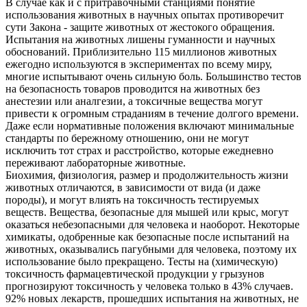
В случае как и с притравочными станциями понятие
использования животных в научных опытах противоречит
сути Закона - защите животных от жестокого обращения.
Испытания на животных лишены гуманности и научных
обоснований. Приблизительно 115 миллионов животных
ежегодно используются в экспериментах по всему миру,
многие испытывают очень сильную боль. Большинство тестов
на безопасность товаров проводится на животных без
анестезии или аналгезии, а токсичные вещества могут
привести к огромным страданиям в течение долгого времени.
Даже если нормативные положения включают минимальные
стандарты по бережному отношению, они не могут
исключить тот страх и расстройство, которые ежедневно
переживают лабораторные животные.
Биохимия, физиология, размер и продолжительность жизни
животных отличаются, в зависимости от вида (и даже
породы), и могут влиять на токсичность тестируемых
веществ. Вещества, безопасные для мышей или крыс, могут
оказаться небезопасными для человека и наоборот. Некоторые
химикаты, одобренные как безопасные после испытаний на
животных, оказывались пагубными для человека, поэтому их
использование было прекращено. Тесты на (химическую)
токсичность фармацевтической продукции у грызунов
прогнозируют токсичность у человека только в 43% случаев.
92% новых лекарств, прошедших испытания на животных, не