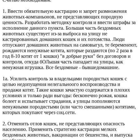
1. Ввести обязательную кастрацию и запрет размножения
животных-компаньонов, не представляющих породную
ценность. Разработать методику контроля и ввести штрафы за
исполнение данного пункта. Большая часть бездомных
животных существует из-за выброса на улицу не
кастрированных домашних кошек и их потомства. Люди
отпускают домашних животных на самовыгул, те беременеют,
рождаются ненужные котята, которые раздаются (по 2 раза в
год 8-10 котят от 1 кошки) "в добрые руки" без договоров и
контроля, откуда бОЛьшая часть пападает на улицы, как
ненужная игрушка. Все бездомные - бывшедомашние.
1а. Усилить контроль за владельцами породистых кошек с
целью недопущения нелегальноого воспроизводства и
продажи котят. Такие кошки зачастую содержатся в плохих
условиях и только ради выгоды: бесконечно рожая, кошка
болеет и испытывает страдания, а улицы пополняются
ненужными породистыми (или часто смешанными) котятами,
которых покупают через соц.сети.
2. Отменить отлов кошек, не представляющих опасность
населению. Применить стратегию кастрации мелких
бездомных животных, вакцинации от бешенства, и выпуска