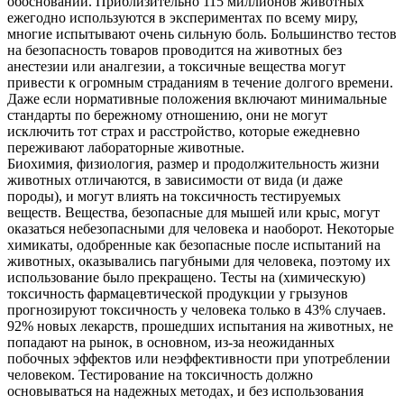
обоснований. Приблизительно 115 миллионов животных
ежегодно используются в экспериментах по всему миру,
многие испытывают очень сильную боль. Большинство тестов
на безопасность товаров проводится на животных без
анестезии или аналгезии, а токсичные вещества могут
привести к огромным страданиям в течение долгого времени.
Даже если нормативные положения включают минимальные
стандарты по бережному отношению, они не могут
исключить тот страх и расстройство, которые ежедневно
переживают лабораторные животные.
Биохимия, физиология, размер и продолжительность жизни
животных отличаются, в зависимости от вида (и даже
породы), и могут влиять на токсичность тестируемых
веществ. Вещества, безопасные для мышей или крыс, могут
оказаться небезопасными для человека и наоборот. Некоторые
химикаты, одобренные как безопасные после испытаний на
животных, оказывались пагубными для человека, поэтому их
использование было прекращено. Тесты на (химическую)
токсичность фармацевтической продукции у грызунов
прогнозируют токсичность у человека только в 43% случаев.
92% новых лекарств, прошедших испытания на животных, не
попадают на рынок, в основном, из-за неожиданных
побочных эффектов или неэффективности при употреблении
человеком. Тестирование на токсичность должно
основываться на надежных методах, и без использования