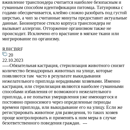
вживление транспондера считается наиболее безопасным и
гуманным способом идентификации питомца. Татуировка с
годами обесцвечивается, клеймо сложно разобрать под густой
шерстью, а чип за считанные минуты предоставит актуальные
данные. Биоинертное стекло корпуса транспондера не
вызывает аллергии. Отторжение организмом также не
происходит. Исключено его врастание в мягкие ткани или
мигрирование по организму.
RJHCBRF
20
22.10.2023
-----Обязательная кастрация, стерилизация животного снизит
количество безнадзорных животных на улице, которые
появляются там часто в результате выкидывания
нежелательного приплода нерадивыми хозяевами. Именно
кастрация, или стерилизация являются наиболее гуманными
способами избавления от возможного нежелательного
приплода, а не попытки умерщвления уже имеющегося и
постоянно приносимого через определенные периоды
времени приплода, или выкидывание его на улицу. Если же
регистрировать животное для разведения, то таких хозяев
проще контролировать и применять к ним меры в случае
безответственного поведения граждан. ---