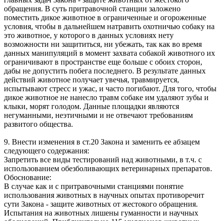
обращения. В суть притравочной станции заложено
поместить дикое животное в ограниченные и огороженные
условия, чтобы в дальнейшем натравить охотничью собаку на
это животное, у которого в данных условиях нету
возможности ни защититься, ни убежать, так как во время
данных манипуляций в момент захвата собакой животного их
ограничивают в пространстве еще больше с обоих сторон,
дабы не допустить побега последнего. В результате данных
действий животное получает увечья, травмируется,
испытывают стресс и ужас, и часто погибают. Для того, чтобы
дикое животное не нанесло травм собаке им удаляют зубы и
клыки, морят голодом. Данные площадки являются
негуманными, неэтичными и не отвечают требованиям
развитого общества.
9. Внести изменения в ст.20 Закона и заменить ее абзацем
следующего содержания:
Запретить все виды тестирований над животными, в т.ч. с
использованием обезболивающих ветеринарных препаратов.
Обоснование:
В случае как и с притравочными станциями понятие
использования животных в научных опытах противоречит
сути Закона - защите животных от жестокого обращения.
Испытания на животных лишены гуманности и научных