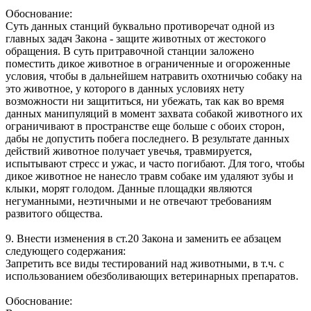
Обоснование:
Суть данных станций буквально противоречат одной из
главных задач Закона - защите животных от жестокого
обращения. В суть притравочной станции заложено
поместить дикое животное в ограниченные и огороженные
условия, чтобы в дальнейшем натравить охотничью собаку на
это животное, у которого в данных условиях нету
возможности ни защититься, ни убежать, так как во время
данных манипуляций в момент захвата собакой животного их
ограничивают в пространстве еще больше с обоих сторон,
дабы не допустить побега последнего. В результате данных
действий животное получает увечья, травмируется,
испытывают стресс и ужас, и часто погибают. Для того, чтобы
дикое животное не нанесло травм собаке им удаляют зубы и
клыки, морят голодом. Данные площадки являются
негуманными, неэтичными и не отвечают требованиям
развитого общества.
9. Внести изменения в ст.20 Закона и заменить ее абзацем
следующего содержания:
Запретить все виды тестирований над животными, в т.ч. с
использованием обезболивающих ветеринарных препаратов.
Обоснование: