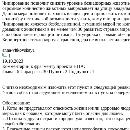
Чипирование позволит снизить уровень безнадзорных животных
огромное количество животных выбрасывает на улицу владельца
Данная мера позволит находить владельцев и привлекать их к 
волонтёру нет никакой возможности узнать, кому оно принадле
Чипирование является безболезненной, гуманной мерой по конт
домашних животных) в не менее чем 30 развитых странах мир
способом идентификации питомца. Татуировка с годами обесцв
Биоинертное стекло корпуса транспондера не вызывает аллерг
anna-vitkovskaya
1
19.10.2023
Комментарий к фрагменту проекта НПА:
Глава : 6 Параграф : 30 Пункт : 2 Подпункт : 1
Считаю необходимым изложить этот пункт в следующей редак
"отлов собак с последующим помещением их в пункты содерж
Обоснование:
1. Коты не представляют опасность жизни и\или здоровью людей
меры, как к собакам, которые могут быть опасны для людей.
2. По опыту других стран и городов уже известно, что сокращ
людей заболевания.
3. Бюджетные деньги расходуются нецелесообразно, поскольку 