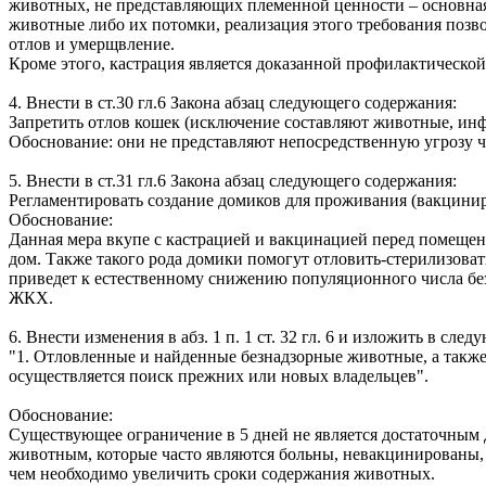
животных, не представляющих племенной ценности – основна
животные либо их потомки, реализация этого требования позво
отлов и умерщвление.
Кроме этого, кастрация является доказанной профилактическо
4. Внести в ст.30 гл.6 Закона абзац следующего содержания:
Запретить отлов кошек (исключение составляют животные, ин
Обоснование: они не представляют непосредственную угрозу 
5. Внести в ст.31 гл.6 Закона абзац следующего содержания:
Регламентировать создание домиков для проживания (вакцини
Обоснование:
Данная мера вкупе с кастрацией и вакцинацией перед помещени
дом. Также такого рода домики помогут отловить-стерилизоват
приведет к естественному снижению популяционного числа без
ЖКХ.
6. Внести изменения в абз. 1 п. 1 ст. 32 гл. 6 и изложить в сле
"1. Отловленные и найденные безнадзорные животные, а также
осуществляется поиск прежних или новых владельцев".
Обоснование:
Существующее ограничение в 5 дней не является достаточным д
животным, которые часто являются больны, невакцинированы, 
чем необходимо увеличить сроки содержания животных.