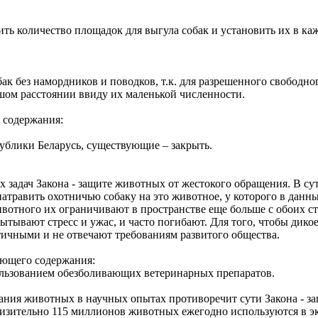
ить количество площадок для выгула собак и установить их в ка
к без намордников и поводков, т.к. для разрешенного свободно
шом расстоянии ввиду их маленькой численности.
о содержания:
ублики Беларусь, существующие – закрыть.
х задач Закона - защите животных от жестокого обращения. В с
травить охотничью собаку на это животное, у которого в данны
вотного их ограничивают в пространстве еще больше с обоих сто
ытывают стресс и ужас, и часто погибают. Для того, чтобы дико
ичными и не отвечают требованиям развитого общества.
дующего содержания:
пользованием обезболивающих ветеринарных препаратов.
ания животных в научных опытах противоречит сути Закона - з
зительно 115 миллионов животных ежегодно используются в эк