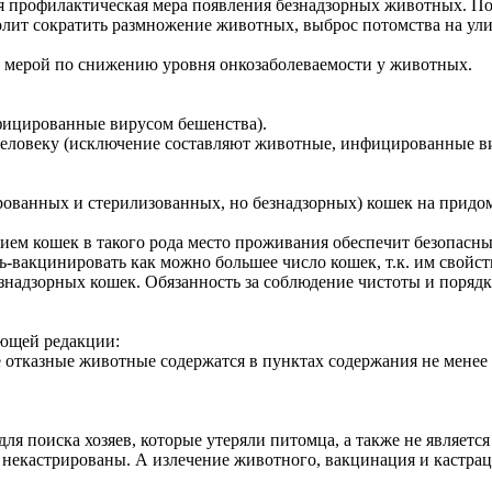
я профилактическая мера появления безнадзорных животных. П
лит сократить размножение животных, выброс потомства на улиц
й мерой по снижению уровня онкозаболеваемости у животных.
фицированные вирусом бешенства).
человеку (исключение составляют животные, инфицированные в
рованных и стерилизованных, но безнадзорных) кошек на придо
ем кошек в такого рода место проживания обеспечит безопасный
ь-вакцинировать как можно большее число кошек, т.к. им свойст
надзорных кошек. Обязанность за соблюдение чистоты и порядка
дующей редакции:
 отказные животные содержатся в пунктах содержания не менее 
ля поиска хозяев, которые утеряли питомца, а также не являет
некастрированы. А излечение животного, вакцинация и кастраци