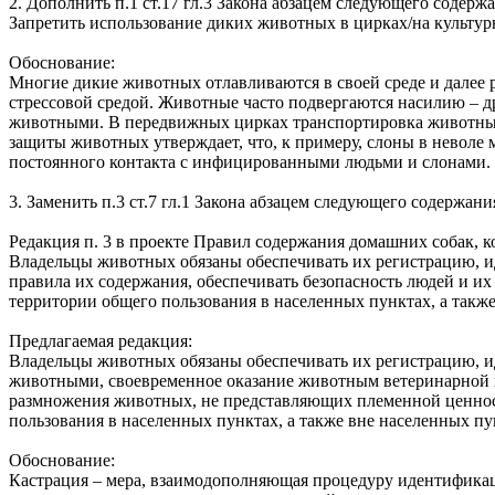
2. Дополнить п.1 ст.17 гл.3 Закона абзацем следующего содерж
Запретить использование диких животных в цирках/на культурн
Обоснование:
Многие дикие животных отлавливаются в своей среде и далее ра
стрессовой средой. Животные часто подвергаются насилию – д
животными. В передвижных цирках транспортировка животных 
защиты животных утверждает, что, к примеру, слоны в неволе 
постоянного контакта с инфицированными людьми и слонами.
3. Заменить п.3 ст.7 гл.1 Закона абзацем следующего содержани
Редакция п. 3 в проекте Правил содержания домашних собак, к
Владельцы животных обязаны обеспечивать их регистрацию, 
правила их содержания, обеспечивать безопасность людей и 
территории общего пользования в населенных пунктах, а такж
Предлагаемая редакция:
Владельцы животных обязаны обеспечивать их регистрацию, и
животными, своевременное оказание животным ветеринарной‌ п
размножения животных, не представляющих племенной ценнос
пользования в населенных пунктах, а также вне населенных пу
Обоснование:
Кастрация – мера, взаимодополняющая процедуру идентификац