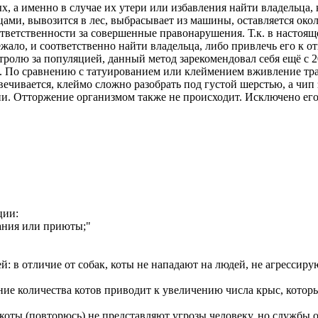
, а именно в случае их утери или избавления найти владельца,
ми, вывозится в лес, выбрасывает из машины, оставляется около
ответственности за совершенные правонарушения. Т.к. в настоящ
жало, и соответственно найти владельца, либо привлечь его к о
ролю за популяцией, данный метод зарекомендовал себя ещё с 20
а. По сравнению с татуированием или клеймением вживление тр
ечивается, клеймо сложно разобрать под густой шерстью, а чип
ии. Отторжение организмом также не происходит. Исключено его
ции:
ания или приюты;"
: в отличие от собак, коты не нападают на людей, не агрессиру
ение количества котов приводит к увеличению числа крыс, котор
коты (повторюсь) не представляют угрозы человеку, но службы 