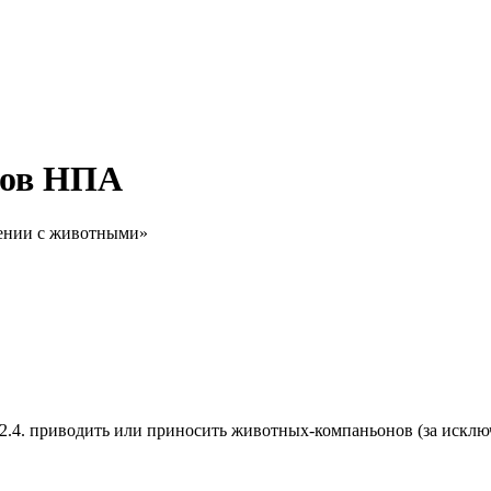
тов НПА
щении с животными»
а : 2.4. приводить или приносить животных-компаньонов (за искл