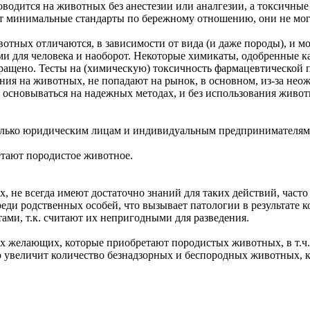
оводится на животных без анестезии или аналгезии, а токсичны
 минимальные стандарты по бережному отношению, они не могут
тных отличаются, в зависимости от вида (и даже породы), и мо
ми для человека и наоборот. Некоторые химикаты, одобренные 
ращено. Тесты на (химическую) токсичность фармацевтической 
ания на животных, не попадают на рынок, в основном, из-за н
 основываться на надежных методах, и без использования живот
олько юридическим лицам и индивидуальным предпринимателям 
етают породистое животное.
 не всегда имеют достаточно знаний для таких действий, часто 
реди родственных особей, что вызывает патологии в результате 
тами, т.к. считают их непригодными для разведения.
ых желающих, которые приобретают породистых животных, в т.ч
о увеличит количество безнадзорных и беспородных животных, 