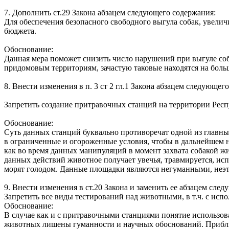
7. Дополнить ст.29 Закона абзацем следующего содержания:
Для обеспечения безопасного свободного выгула собак, увелич
бюджета.
Обоснование:
Данная мера поможет снизить число нарушений при выгуле соба
придомовым территориям, зачастую таковые находятся на боль
8. Внести изменения в п. 3 ст 2 гл.1 Закона абзацем следующег
Запретить создание притравочных станций на территории Респ
Обоснование:
Суть данных станций буквально противоречат одной из главны
в ограниченные и огороженные условия, чтобы в дальнейшем на
как во время данных манипуляций в момент захвата собакой жи
данных действий животное получает увечья, травмируется, исп
морят голодом. Данные площадки являются негуманными, неэт
9. Внести изменения в ст.20 Закона и заменить ее абзацем сле
Запретить все виды тестирований над животными, в т.ч. с ис
Обоснование:
В случае как и с притравочными станциями понятие использов
животных лишены гуманности и научных обоснований. Прибли