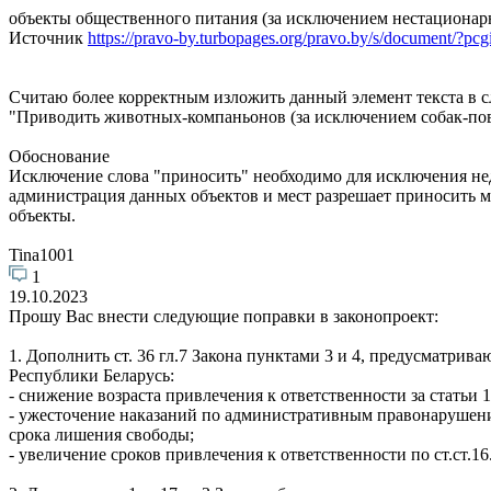
объекты общественного питания (за исключением нестационар
Источник
https://pravo-by.turbopages.org/pravo.by/s/documen
Считаю более корректным изложить данный элемент текста в 
"Приводить животных-компаньонов (за исключением собак-повод
Обоснование
Исключение слова "приносить" необходимо для исключения нед
администрация данных объектов и мест разрешает приносить м
объекты.
Tina1001
1
19.10.2023
Прошу Вас внести следующие поправки в законопроект:
1. Дополнить ст. 36 гл.7 Закона пунктами 3 и 4, предусматр
Республики Беларусь:
- снижение возраста привлечения к ответственности за статьи 
- ужесточение наказаний по административным правонарушени
срока лишения свободы;
- увеличение сроков привлечения к ответственности по ст.ст.16