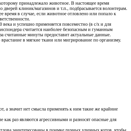
 которому принадлежало животное. В настоящее время
 дверей клиник/магазинов и т.п., подбрасывается волонтерам.
ее время в случае, если животное отловлено или попало к
тветственности.
 века и успешно применяется повсеместно (в с/х и для
анспондера считается наиболее безопасным и гуманным
 за считанные минуты предоставит актуальные данные.
 врастание в мягкие ткани или мигрирование по организму.
ют, а значит нет смысла применять к ним такие же крайние
ые как раз являются агрессивными и разносят опасные для
отлова заинтересованы в поимке ручных уличных котов, чтобы