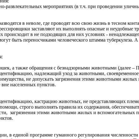
ания:
о-развлекательных мероприятиях (в т.ч. при проведении уличных
зводятся в неволе, где проводят всю свою жизнь в тесном конта
рессировщики заставляют их выполнять опасные и неудобные тр
происходит в не подходящих для них условиях - ненадлежащег
могут быть переносчиками человеческого штамма туберкулеза. А 
я:
ошек, а также обращения с безнадзорными животными (далее – П
идентификацию, надлежащий уход за животными, своевременное
их имущества, не допускать загрязнения этими животными жилы
е вне населенных пунктов.
дентификацию, кастрацию животных, не представляющих племен
омощи, строго выполнять правила их содержания, обеспечивать 
ти, загрязнения этими животными жилых и вспомогательных по
нктов.
ии, в единой программе гуманного регулирования численности 