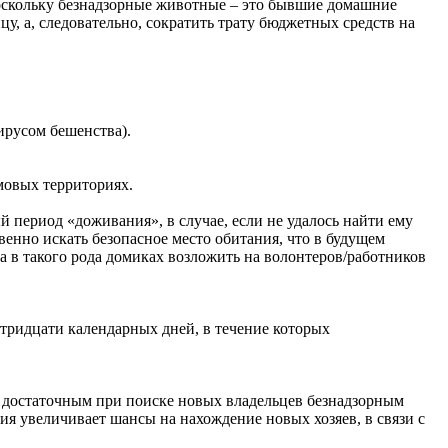
оскольку безнадзорные животные – это бывшие домашние
у, а, следовательно, сократить трату бюджетных средств на
ирусом бешенства).
мовых территориях.
 период «доживания», в случае, если не удалось найти ему
венно искать безопасное место обитания, что в будущем
 в такого рода домиках возложить на волонтеров/работников
тридцати календарных дней, в течение которых
ся достаточным при поиске новых владельцев безнадзорным
я увеличивает шансы на нахождение новых хозяев, в связи с