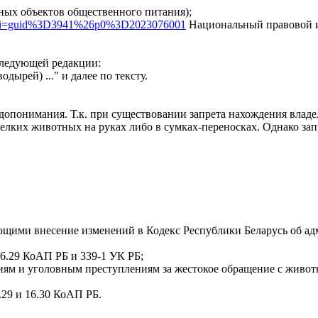
ных объектов общественного питания);
t/?pcgi=guid%3D3941%26p0%3D2023076001
Национальный правовой и
следующей редакции:
ырей) ..." и далее по тексту.
опонимания. Т.к. при существовании запрета нахождения владе
елких животных на руках либо в сумках-переносках. Однако запр
ивающими внесение изменений в Кодекс Республики Беларусь об
16.29 КоАП РБ и 339-1 УК РБ;
ям и уголовным преступлениям за жестокое обращение с животн
.29 и 16.30 КоАП РБ.