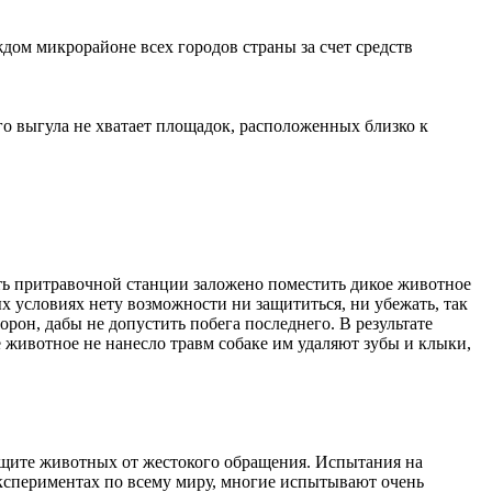
ждом микрорайоне всех городов страны за счет средств
го выгула не хватает площадок, расположенных близко к
уть притравочной станции заложено поместить дикое животное
х условиях нету возможности ни защититься, ни убежать, так
рон, дабы не допустить побега последнего. В результате
е животное не нанесло травм собаке им удаляют зубы и клыки,
ащите животных от жестокого обращения. Испытания на
спериментах по всему миру, многие испытывают очень