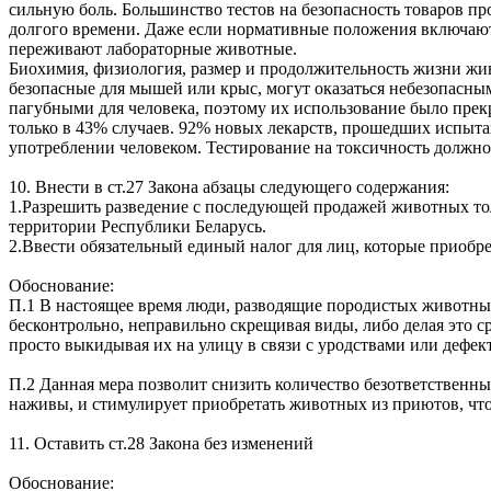
сильную боль. Большинство тестов на безопасность товаров пр
долгого времени. Даже если нормативные положения включают
переживают лабораторные животные.
Биохимия, физиология, размер и продолжительность жизни живо
безопасные для мышей или крыс, могут оказаться небезопасны
пагубными для человека, поэтому их использование было прек
только в 43% случаев. 92% новых лекарств, прошедших испыт
употреблении человеком. Тестирование на токсичность должно
10. Внести в ст.27 Закона абзацы следующего содержания:
1.Разрешить разведение с последующей продажей животных т
территории Республики Беларусь.
2.Ввести обязательный единый налог для лиц, которые приобр
Обоснование:
П.1 В настоящее время люди, разводящие породистых животных,
бесконтрольно, неправильно скрещивая виды, либо делая это с
просто выкидывая их на улицу в связи с уродствами или дефек
П.2 Данная мера позволит снизить количество безответственн
наживы, и стимулирует приобретать животных из приютов, чт
11. Оставить ст.28 Закона без изменений
Обоснование: