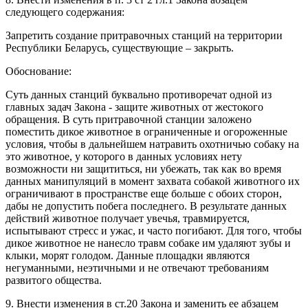
следующего содержания:
Запретить создание притравочных станций на территории
Республики Беларусь, существующие – закрыть.
Обоснование:
Суть данных станций буквально противоречат одной из
главных задач Закона - защите животных от жестокого
обращения. В суть притравочной станции заложено
поместить дикое животное в ограниченные и огороженные
условия, чтобы в дальнейшем натравить охотничью собаку на
это животное, у которого в данных условиях нету
возможности ни защититься, ни убежать, так как во время
данных манипуляций в момент захвата собакой животного их
ограничивают в пространстве еще больше с обоих сторон,
дабы не допустить побега последнего. В результате данных
действий животное получает увечья, травмируется,
испытывают стресс и ужас, и часто погибают. Для того, чтобы
дикое животное не нанесло травм собаке им удаляют зубы и
клыки, морят голодом. Данные площадки являются
негуманными, неэтичными и не отвечают требованиям
развитого общества.
9. Внести изменения в ст.20 Закона и заменить ее абзацем