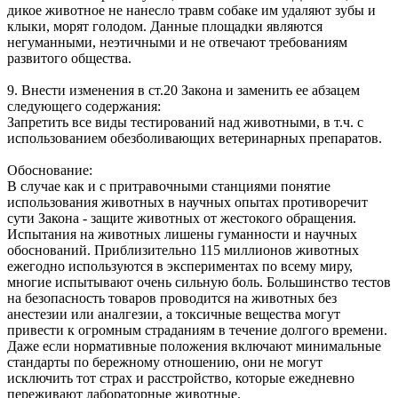
дикое животное не нанесло травм собаке им удаляют зубы и
клыки, морят голодом. Данные площадки являются
негуманными, неэтичными и не отвечают требованиям
развитого общества.
9. Внести изменения в ст.20 Закона и заменить ее абзацем
следующего содержания:
Запретить все виды тестирований над животными, в т.ч. с
использованием обезболивающих ветеринарных препаратов.
Обоснование:
В случае как и с притравочными станциями понятие
использования животных в научных опытах противоречит
сути Закона - защите животных от жестокого обращения.
Испытания на животных лишены гуманности и научных
обоснований. Приблизительно 115 миллионов животных
ежегодно используются в экспериментах по всему миру,
многие испытывают очень сильную боль. Большинство тестов
на безопасность товаров проводится на животных без
анестезии или аналгезии, а токсичные вещества могут
привести к огромным страданиям в течение долгого времени.
Даже если нормативные положения включают минимальные
стандарты по бережному отношению, они не могут
исключить тот страх и расстройство, которые ежедневно
переживают лабораторные животные.