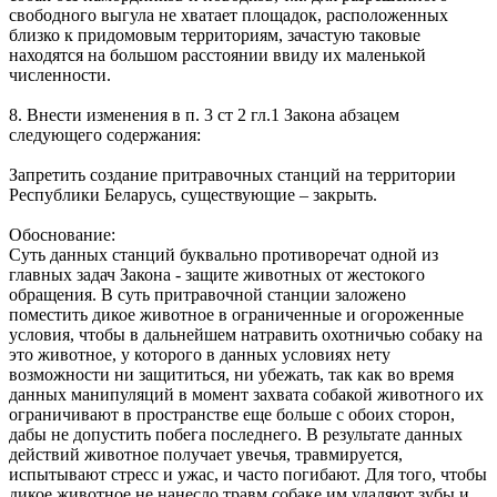
свободного выгула не хватает площадок, расположенных
близко к придомовым территориям, зачастую таковые
находятся на большом расстоянии ввиду их маленькой
численности.
8. Внести изменения в п. 3 ст 2 гл.1 Закона абзацем
следующего содержания:
Запретить создание притравочных станций на территории
Республики Беларусь, существующие – закрыть.
Обоснование:
Суть данных станций буквально противоречат одной из
главных задач Закона - защите животных от жестокого
обращения. В суть притравочной станции заложено
поместить дикое животное в ограниченные и огороженные
условия, чтобы в дальнейшем натравить охотничью собаку на
это животное, у которого в данных условиях нету
возможности ни защититься, ни убежать, так как во время
данных манипуляций в момент захвата собакой животного их
ограничивают в пространстве еще больше с обоих сторон,
дабы не допустить побега последнего. В результате данных
действий животное получает увечья, травмируется,
испытывают стресс и ужас, и часто погибают. Для того, чтобы
дикое животное не нанесло травм собаке им удаляют зубы и