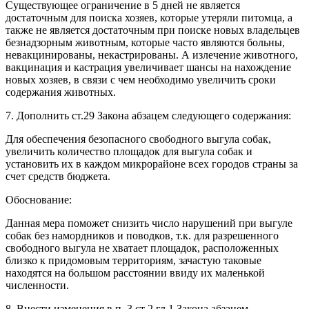
Существующее ограничение в 5 дней не является
достаточным для поиска хозяев, которые утеряли питомца, а
также не является достаточным при поиске новых владельцев
безнадзорным животным, которые часто являются больны,
невакцинированы, некастрированы. А излечение животного,
вакцинация и кастрация увеличивает шансы на нахождение
новых хозяев, в связи с чем необходимо увеличить сроки
содержания животных.
7. Дополнить ст.29 Закона абзацем следующего содержания:
Для обеспечения безопасного свободного выгула собак,
увеличить количество площадок для выгула собак и
установить их в каждом микрорайоне всех городов страны за
счет средств бюджета.
Обоснование:
Данная мера поможет снизить число нарушений при выгуле
собак без намордников и поводков, т.к. для разрешенного
свободного выгула не хватает площадок, расположенных
близко к придомовым территориям, зачастую таковые
находятся на большом расстоянии ввиду их маленькой
численности.
8. Внести изменения в п. 3 ст 2 гл.1 Закона абзацем