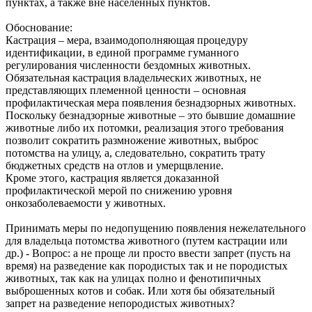
пунктах, а также вне населенных пунктов.
Обоснование:
Кастрация – мера, взаимодополняющая процедуру
идентификации, в единой программе гуманного
регулирования численности бездомных животных.
Обязательная кастрация владельческих животных, не
представляющих племенной ценности – основная
профилактическая мера появления безнадзорных животных.
Поскольку безнадзорные животные – это бывшие домашние
животные либо их потомки, реализация этого требования
позволит сократить размножение животных, выброс
потомства на улицу, а, следовательно, сократить трату
бюджетных средств на отлов и умерщвление.
Кроме этого, кастрация является доказанной
профилактической мерой по снижению уровня
онкозаболеваемости у животных.
Принимать меры по недопущению появления нежелательного
для владельца потомства животного (путем кастрации или
др.) - Вопрос: а не проще ли просто ввести запрет (пусть на
время) на разведение как породистых так и не породистых
животных, так как на улицах полно и фенотипичных
выброшенных котов и собак. Или хотя бы обязательный
запрет на разведение непородистых животных?