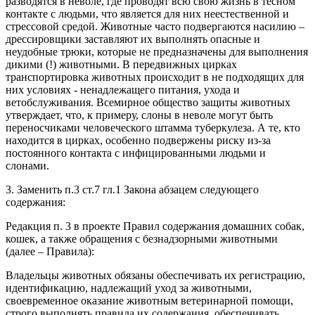
разводятся в неволе, где проводят всю свою жизнь в тесном
контакте с людьми, что является для них неестественной и
стрессовой средой. Животные часто подвергаются насилию –
дрессировщики заставляют их выполнять опасные и
неудобные трюки, которые не предназначены для выполнения
дикими (!) животными. В передвижных цирках
транспортировка животных происходит в не подходящих для
них условиях - ненадлежащего питания, ухода и
ветобслуживания. Всемирное общество защиты животных
утверждает, что, к примеру, слоны в неволе могут быть
переносчиками человеческого штамма туберкулеза. А те, кто
находится в цирках, особенно подвержены риску из-за
постоянного контакта с инфицированными людьми и
слонами.
3. Заменить п.3 ст.7 гл.1 Закона абзацем следующего
содержания:
Редакция п. 3 в проекте Правил содержания домашних собак,
кошек, а также обращения с безнадзорными животными
(далее – Правила):
Владельцы животных обязаны обеспечивать их регистрацию,
идентификацию, надлежащий уход за животными,
своевременное оказание животным ветеринарной помощи,
строго выполнять правила их содержания, обеспечивать