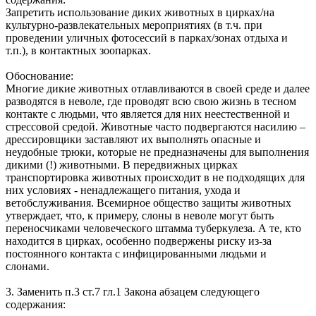
Запретить использование диких животных в цирках/на
культурно-развлекательных мероприятиях (в т.ч. при
проведении уличных фотосессий в парках/зонах отдыха и
т.п.), в контактных зоопарках.
Обоснование:
Многие дикие животных отлавливаются в своей среде и далее
разводятся в неволе, где проводят всю свою жизнь в тесном
контакте с людьми, что является для них неестественной и
стрессовой средой. Животные часто подвергаются насилию –
дрессировщики заставляют их выполнять опасные и
неудобные трюки, которые не предназначены для выполнения
дикими (!) животными. В передвижных цирках
транспортировка животных происходит в не подходящих для
них условиях - ненадлежащего питания, ухода и
ветобслуживания. Всемирное общество защиты животных
утверждает, что, к примеру, слоны в неволе могут быть
переносчиками человеческого штамма туберкулеза. А те, кто
находится в цирках, особенно подвержены риску из-за
постоянного контакта с инфицированными людьми и
слонами.
3. Заменить п.3 ст.7 гл.1 Закона абзацем следующего
содержания: