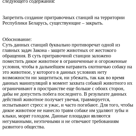
следующего содержания:
Запретить создание притравочных станций на территории
Республики Беларусь, существующие – закрыть.
Обоснование:
Суть данных станций буквально противоречат одной из
главных задач Закона - защите животных от жестокого
обращения. В суть притравочной станции заложено
поместить дикое животное в ограниченные и огороженные
условия, чтобы в дальнейшем натравить охотничью собаку на
это животное, у которого в данных условиях нету
возможности ни защититься, ни убежать, так как во время
данных манипуляций в момент захвата собакой животного их
ограничивают в пространстве еще больше с обоих сторон,
дабы не допустить побега последнего. В результате данных
действий животное получает увечья, травмируется,
испытывают стресс и ужас, и часто погибают. Для того, чтобы
дикое животное не нанесло травм собаке им удаляют зубы и
клыки, морят голодом. Данные площадки являются
негуманными, неэтичными и не отвечают требованиям
развитого общества.