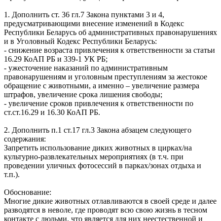
1. Дополнить ст. 36 гл.7 Закона пунктами 3 и 4,
предусматривающими внесение изменений в Кодекс
Республики Беларусь об административных правонарушениях
и в Уголовный Кодекс Республики Беларусь:
- снижение возраста привлечения к ответственности за статьи
16.29 КоАП РБ и 339-1 УК РБ;
- ужесточение наказаний по административным
правонарушениям и уголовным преступлениям за жестокое
обращение с животными, а именно – увеличение размера
штрафов, увеличение срока лишения свободы;
- увеличение сроков привлечения к ответственности по
ст.ст.16.29 и 16.30 КоАП РБ.
2. Дополнить п.1 ст.17 гл.3 Закона абзацем следующего
содержания:
Запретить использование диких животных в цирках/на
культурно-развлекательных мероприятиях (в т.ч. при
проведении уличных фотосессий в парках/зонах отдыха и
т.п.).
Обоснование:
Многие дикие животных отлавливаются в своей среде и далее
разводятся в неволе, где проводят всю свою жизнь в тесном
контакте с людьми, что является для них неестественной и