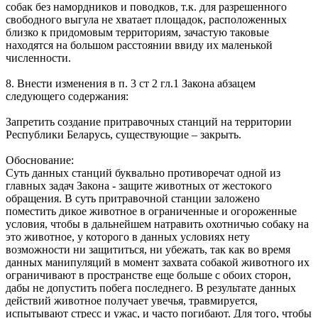
собак без намордников и поводков, т.к. для разрешенного
свободного выгула не хватает площадок, расположенных
близко к придомовым территориям, зачастую таковые
находятся на большом расстоянии ввиду их маленькой
численности.
8. Внести изменения в п. 3 ст 2 гл.1 Закона абзацем
следующего содержания:
Запретить создание притравочных станций на территории
Республики Беларусь, существующие – закрыть.
Обоснование:
Суть данных станций буквально противоречат одной из
главных задач Закона - защите животных от жестокого
обращения. В суть притравочной станции заложено
поместить дикое животное в ограниченные и огороженные
условия, чтобы в дальнейшем натравить охотничью собаку на
это животное, у которого в данных условиях нету
возможности ни защититься, ни убежать, так как во время
данных манипуляций в момент захвата собакой животного их
ограничивают в пространстве еще больше с обоих сторон,
дабы не допустить побега последнего. В результате данных
действий животное получает увечья, травмируется,
испытывают стресс и ужас, и часто погибают. Для того, чтобы