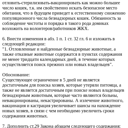
отловить-стерилизовать-вакцинировать как можно большее
число кошек, т.к. им свойственно искать безопасное место
обитания, что в будущем приведет к естественному снижению
популяционного числа безнадзорных кошек. Обязанность за
соблюдение чистоты и порядка в такого рода домиках
возложить на волонтеров/работников ЖКХ.
6. Внести изменения в абз. 1 п. 1 ст. 32 гл. 6 и изложить в
следующей редакции:
"1. Отловленные и найденные безнадзорные животные, а
также отказные животные содержатся в пунктах содержания
не менее тридцати календарных дней, в течение которых
осуществляется поиск прежних или новых владельцев".
Обоснование:
Существующее ограничение в 5 дней не является
достаточным для поиска хозяев, которые утеряли питомца, а
также не является достаточным при поиске новых владельцев
безнадзорным животным, которые часто являются больны,
невакцинированы, некастрированы. А излечение животного,
вакцинация и кастрация увеличивает шансы на нахождение
новых хозяев, в связи с чем необходимо увеличить сроки
содержания животных.
7. Дополнить ст.29 Закона абзацем следующего содержания: