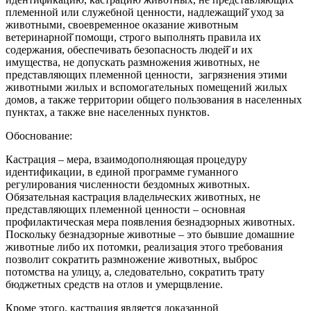
племенной или служебной ценности, надлежащий̆ уход за
животными, своевременное оказание животным
ветеринарной̆ помощи, строго выполнять правила их
содержания, обеспечивать безопасность людей̆ и их
имущества, не допускать размножения животных, не
представляющих племенной ценности, загрязнения этими
животными жилых и вспомогательных помещений жилых
домов, а также территории общего пользования в населенных
пунктах, а также вне населенных пунктов.
Обоснование:
Кастрация – мера, взаимодополняющая процедуру
идентификации, в единой программе гуманного
регулирования численности бездомных животных.
Обязательная кастрация владельческих животных, не
представляющих племенной ценности – основная
профилактическая мера появления безнадзорных животных.
Поскольку безнадзорные животные – это бывшие домашние
животные либо их потомки, реализация этого требования
позволит сократить размножение животных, выброс
потомства на улицу, а, следовательно, сократить трату
бюджетных средств на отлов и умерщвление.
Кроме этого, кастрация является доказанной