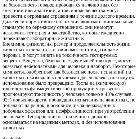
на безопасность товаров проводится на животных без
анестезии или аналгезии, а токсичные вещества могут
привести к огромным страданиям в течение долгого времени.
Даже если нормативные положения включают минимальные
стандарты по бережному отношению, они не могут
исключить тот страх и расстройство, которые ежедневно
переживают лабораторные животные.
Биохимия, физиология, размер и продолжительность жизни
животных отличаются, в зависимости от вида (и даже
породы), и могут влиять на токсичность тестируемых
веществ. Вещества, безопасные для мышей или крыс, могут
оказаться небезопасными для человека и наоборот. Некоторые
химикаты, одобренные как безопасные после испытаний на
животных, оказывались пагубными для человека, поэтому их
использование было прекращено. Тесты на (химическую)
токсичность фармацевтической продукции у грызунов
прогнозируют токсичность у человека только в 43% случаев.
92% новых лекарств, прошедших испытания на животных, не
попадают на рынок, в основном, из-за неожиданных
побочных эффектов или неэффективности при употреблении
человеком. Тестирование на токсичность должно
основываться на надежных методах, и без использования
животных.
Anzhelaly