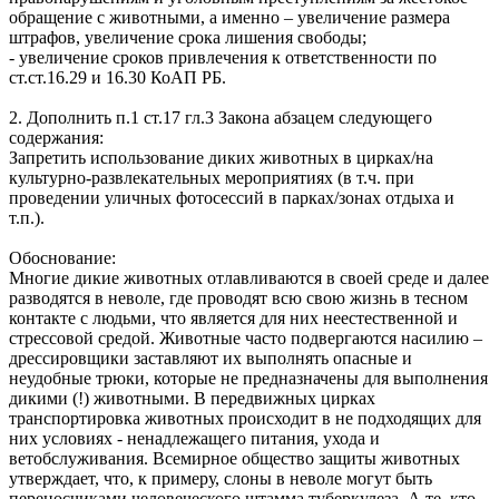
обращение с животными, а именно – увеличение размера
штрафов, увеличение срока лишения свободы;
- увеличение сроков привлечения к ответственности по
ст.ст.16.29 и 16.30 КоАП РБ.
2. Дополнить п.1 ст.17 гл.3 Закона абзацем следующего
содержания:
Запретить использование диких животных в цирках/на
культурно-развлекательных мероприятиях (в т.ч. при
проведении уличных фотосессий в парках/зонах отдыха и
т.п.).
Обоснование:
Многие дикие животных отлавливаются в своей среде и далее
разводятся в неволе, где проводят всю свою жизнь в тесном
контакте с людьми, что является для них неестественной и
стрессовой средой. Животные часто подвергаются насилию –
дрессировщики заставляют их выполнять опасные и
неудобные трюки, которые не предназначены для выполнения
дикими (!) животными. В передвижных цирках
транспортировка животных происходит в не подходящих для
них условиях - ненадлежащего питания, ухода и
ветобслуживания. Всемирное общество защиты животных
утверждает, что, к примеру, слоны в неволе могут быть
переносчиками человеческого штамма туберкулеза. А те, кто