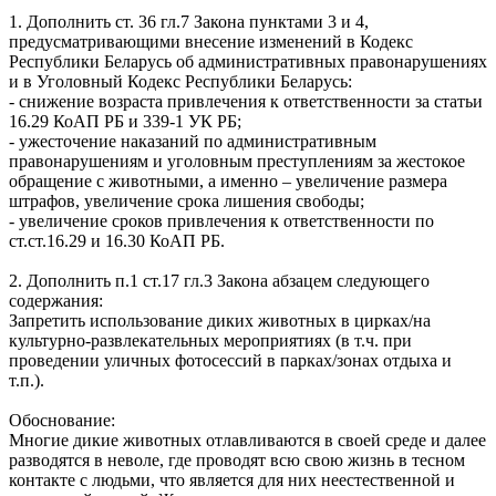
1. Дополнить ст. 36 гл.7 Закона пунктами 3 и 4,
предусматривающими внесение изменений в Кодекс
Республики Беларусь об административных правонарушениях
и в Уголовный Кодекс Республики Беларусь:
- снижение возраста привлечения к ответственности за статьи
16.29 КоАП РБ и 339-1 УК РБ;
- ужесточение наказаний по административным
правонарушениям и уголовным преступлениям за жестокое
обращение с животными, а именно – увеличение размера
штрафов, увеличение срока лишения свободы;
- увеличение сроков привлечения к ответственности по
ст.ст.16.29 и 16.30 КоАП РБ.
2. Дополнить п.1 ст.17 гл.3 Закона абзацем следующего
содержания:
Запретить использование диких животных в цирках/на
культурно-развлекательных мероприятиях (в т.ч. при
проведении уличных фотосессий в парках/зонах отдыха и
т.п.).
Обоснование:
Многие дикие животных отлавливаются в своей среде и далее
разводятся в неволе, где проводят всю свою жизнь в тесном
контакте с людьми, что является для них неестественной и