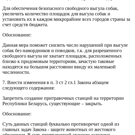
Для обеспечения безопасного свободного выгула собак,
увеличить количество площадок для выгула собак и
установить их в каждом микрорайоне всех городов страны за
счет средств бюджета.
Обоснование:
Данная мера поможет снизить число нарушений при выгуле
собак без намордников и поводков, т.к. для разрешенного
свободного выгула не хватает площадок, расположенных
близко к придомовым территориям, зачастую таковые
находятся на большом расстоянии ввиду их маленькой
численности.
7. Внести изменения в п. 3 ст 2 гл.1 Закона абзацем
следующего содержания:
Запретить создание притравочных станций на территории
Республики Беларусь, существующие – закрыть.
Обоснование:
Суть данных станций буквально противоречат одной из
главных задач Закона - защите животных от жестокого
обращения. В суть притравочной станции заложено