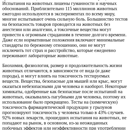
Испытания на животных лишены гуманности и научных
обоснований. Приблизительно 115 миллионов животных
ежегодно используются в экспериментах по всему миру,
многие испытывают очень сильную боль. Большинство тестов
на безопасность товаров проводится на животных без
анестезии или аналгезии, а токсичные вещества могут
привести к огромным страданиям в течение долгого времени.
Даже если нормативные положения включают минимальные
стандарты по бережному отношению, они не могут
исключить тот страх и расстройство, которые ежедневно
переживают лабораторные животные.
Биохимия, физиология, размер и продолжительность жизни
животных отличаются, в зависимости от вида (и даже
породы), и могут влиять на токсичность тестируемых
веществ. Вещества, безопасные для мышей или крыс, могут
оказаться небезопасными для человека и наоборот. Некоторые
химикаты, одобренные как безопасные после испытаний на
животных, оказывались пагубными для человека, поэтому их
использование было прекращено. Тесты на (химическую)
токсичность фармацевтической продукции у грызунов
прогнозируют токсичность у человека только в 43% случаев.
92% новых лекарств, прошедших испытания на животных, не
попадают на рынок, в основном, из-за неожиданных
побочных эффектов или неэффективности при употреблении