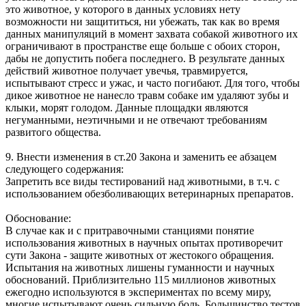
это животное, у которого в данных условиях нету
возможности ни защититься, ни убежать, так как во время
данных манипуляций в момент захвата собакой животного их
ограничивают в пространстве еще больше с обоих сторон,
дабы не допустить побега последнего. В результате данных
действий животное получает увечья, травмируется,
испытывают стресс и ужас, и часто погибают. Для того, чтобы
дикое животное не нанесло травм собаке им удаляют зубы и
клыки, морят голодом. Данные площадки являются
негуманными, неэтичными и не отвечают требованиям
развитого общества.
9. Внести изменения в ст.20 Закона и заменить ее абзацем
следующего содержания:
Запретить все виды тестирований над животными, в т.ч. с
использованием обезболивающих ветеринарных препаратов.
Обоснование:
В случае как и с притравочными станциями понятие
использования животных в научных опытах противоречит
сути Закона - защите животных от жестокого обращения.
Испытания на животных лишены гуманности и научных
обоснований. Приблизительно 115 миллионов животных
ежегодно используются в экспериментах по всему миру,
многие испытывают очень сильную боль. Большинство тестов