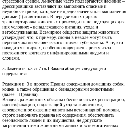
стрессовой средой. Животные часто подвергаются насилию –
дрессировщики заставляют их выполнять опасные и
неудобные трюки, которые не предназначены для выполнения
дикими (!) животными. В передвижных цирках
транспортировка животных происходит в не подходящих для
них условиях - ненадлежащего питания, ухода и
ветобслуживания. Всемирное общество защиты животных
утверждает, что, к примеру, слоны в неволе могут быть
переносчиками человеческого штамма туберкулеза. А те, кто
находится в цирках, особенно подвержены риску из-за
постоянного контакта с инфицированными людьми и
слонами.
3. Заменить п.3 ст.7 гл.1 Закона абзацем следующего
содержания:
Редакция п. 3 в проекте Правил содержания домашних собак,
кошек, а также обращения с безнадзорными животными
(далее – Правила):
Владельцы животных обязаны обеспечивать их регистрацию,
идентификацию, надлежащий уход за животными,
своевременное оказание животным ветеринарной помощи,
строго выполнять правила их содержания, обеспечивать
безопасность людей и их имущества, не допускать
загрязнения этими животными жилых и вспомогательных