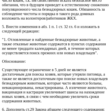
число кошек, т.к. им свойственно искать безопасное место
обитания, что в будущем приведет к естественному снижению
популяционного числа безнадзорных кошек. Обязанность за
соблюдение чистоты и порядка в такого рода домиках
возложить на волонтеров/работников ЖКХ.
5. Внести изменения в абз. 1 п. 1 ст. 32 гл. 6 и изложить в
следующей редакции:
"1. Отловленные и найденные безнадзорные животные, а
также отказные животные содержатся в пунктах содержания
не менее тридцати календарных дней, в течение которых
осуществляется поиск прежних или новых владельцев".
Обоснование:
Существующее ограничение в 5 дней не является
достаточным для поиска хозяев, которые утеряли питомца, а
также не является достаточным при поиске новых владельцев
безнадзорным животным, которые часто являются больны,
невакцинированы, некастрированы. А излечение животного,
вакцинация и кастрация увеличивает шансы на нахождение
новых хозяев, в связи с чем необходимо увеличить сроки
содержания животных.
6. Дополнить ст.29 Закона абзацем следующего содержания: