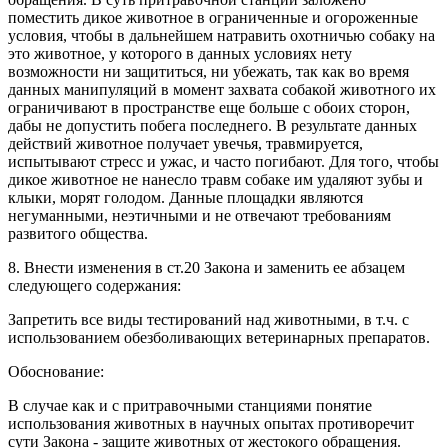
поместить дикое животное в ограниченные и огороженные
условия, чтобы в дальнейшем натравить охотничью собаку на
это животное, у которого в данных условиях нету
возможности ни защититься, ни убежать, так как во время
данных манипуляций в момент захвата собакой животного их
ограничивают в пространстве еще больше с обоих сторон,
дабы не допустить побега последнего. В результате данных
действий животное получает увечья, травмируется,
испытывают стресс и ужас, и часто погибают. Для того, чтобы
дикое животное не нанесло травм собаке им удаляют зубы и
клыки, морят голодом. Данные площадки являются
негуманными, неэтичными и не отвечают требованиям
развитого общества.
8. Внести изменения в ст.20 Закона и заменить ее абзацем
следующего содержания:
Запретить все виды тестирований над животными, в т.ч. с
использованием обезболивающих ветеринарных препаратов.
Обоснование:
В случае как и с притравочными станциями понятие
использования животных в научных опытах противоречит
сути Закона - защите животных от жестокого обращения.