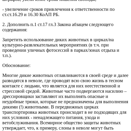
- увеличение сроков привлечения к ответственности по
ст.ст.16.29 и 16.30 КоАП РБ.
2. Дополнить п.1 ст.17 гл.3 Закона абзацем следующего
содержания:
Запретить использование диких животных в цирках/на
культурно-развлекательных мероприятиях (в т.ч. при
проведении уличных фотосессий в парках/зонах отдыха и
т.п.).
Обоснование:
Многие дикие животных отлавливаются в своей среде и далее
разводятся в неволе, где проводят всю свою жизнь в тесном
контакте с людьми, что является для них неестественной и
стрессовой средой. Животные часто подвергаются насилию –
дрессировщики заставляют их выполнять опасные и
неудобные трюки, которые не предназначены для выполнения
дикими (!) животными. В передвижных цирках
транспортировка животных происходит в не подходящих для
них условиях - ненадлежащего питания, ухода и
ветобслуживания. Всемирное общество защиты животных
утверждает, что, к примеру, слоны в неволе могут быть