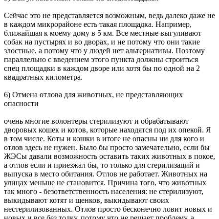
Сейчас это не представляется возможным, ведь далеко даже не
в каждом микрорайоне есть такая площадка. Например,
ближайшая к моему дому в 5 км. Все местные выгуливают
собак на пустырях и во дворах, и не потому что они такие
злостные, а потому что у людей нет альтернативы. Поэтому
параллельно с введением этого пункта должны строиться
спец площадки в каждом дворе или хотя бы по одной на 2
квадратных километра.
6) Отмена отлова для животных, не представляющих
опасности
очень многие волонтеры стерилизуют и обрабатывают
дворовых кошек и котов, которые находятся под их опекой. Я
в том числе. Коты и кошки в итоге не опасны ни для кого и
отлов здесь не нужен. Было бы просто замечательно, если бы
ЖЭСы давали возможность оставить таких животных в покое,
а отлов если и приезжал бы, то только для стерилизаций и
выпуска в место обитания. Отлов не работает. Животных на
улицах меньше не становится. Причина того, что животных
так много - безответственность населения: не стерилизуют,
выкидывают котят и щенков, выкидывают своих
нестерилизованных. Отлов просто бесконечно ловит новых и
новых и все без толку, потому что не решает проблему, а