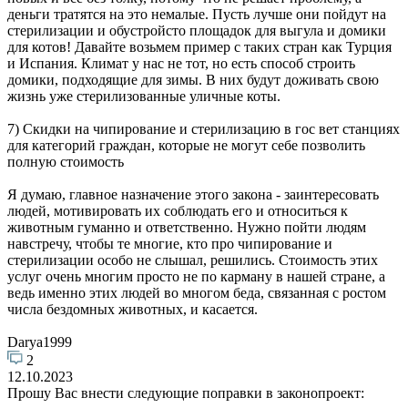
деньги тратятся на это немалые. Пусть лучше они пойдут на
стерилизации и обустройсто площадок для выгула и домики
для котов! Давайте возьмем пример с таких стран как Турция
и Испания. Климат у нас не тот, но есть способ строить
домики, подходящие для зимы. В них будут доживать свою
жизнь уже стерилизованные уличные коты.
7) Скидки на чипирование и стерилизацию в гос вет станциях
для категорий граждан, которые не могут себе позволить
полную стоимость
Я думаю, главное назначение этого закона - заинтересовать
людей, мотивировать их соблюдать его и относиться к
животным гуманно и ответственно. Нужно пойти людям
навстречу, чтобы те многие, кто про чипирование и
стерилизации особо не слышал, решились. Стоимость этих
услуг очень многим просто не по карману в нашей стране, а
ведь именно этих людей во многом беда, связанная с ростом
числа бездомных животных, и касается.
Darya1999
2
12.10.2023
Прошу Вас внести следующие поправки в законопроект: