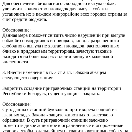
Для обеспечения безопасного свободного выгула собак,
увеличить количество площадок для выгула собак и
установить их в каждом микрорайоне всех городов страны за
счет средств бюджета.
Обоснование:
Данная мера поможет снизить число нарушений при выгуле
собак без намордников и поводков, т.к. для разрешенного
свободного выгула не хватает площадок, расположенных
близко к придомовым территориям, зачастую таковые
находятся на большом расстоянии ввиду их маленькой
численности.
8. Внести изменения в п. 3 ст 2 гл.1 Закона абзацем
следующего содержания:
Запретить создание притравочных станций на территории
Республики Беларусь, существующие – закрыть.
Обоснование:
Суть данных станций буквально противоречат одной из
главных задач Закона - защите животных от жестокого
обращения. В суть притравочной станции заложено
поместить дикое животное в ограниченные и огороженные
условия, чтобы в дальнейшем натравить охотничью собаку на