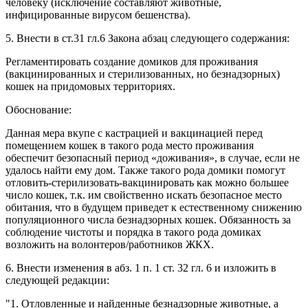
человеку (исключение составляют животные,
инфицированные вирусом бешенства).
5. Внести в ст.31 гл.6 Закона абзац следующего содержания:
Регламентировать создание домиков для проживания
(вакцинированных и стерилизованных, но безнадзорных)
кошек на придомовых территориях.
Обоснование:
Данная мера вкупе с кастрацией и вакцинацией перед
помещением кошек в такого рода место проживания
обеспечит безопасный период «доживания», в случае, если не
удалось найти ему дом. Также такого рода домики помогут
отловить-стерилизовать-вакцинировать как можно большее
число кошек, т.к. им свойственно искать безопасное место
обитания, что в будущем приведет к естественному снижению
популяционного числа безнадзорных кошек. Обязанность за
соблюдение чистоты и порядка в такого рода домиках
возложить на волонтеров/работников ЖКХ.
6. Внести изменения в абз. 1 п. 1 ст. 32 гл. 6 и изложить в
следующей редакции:
"1. Отловленные и найденные безнадзорные животные, а