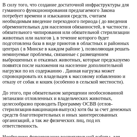
В силу того, что создание достаточной инфраструктуры для
гуманного функционирования предлагаемого Закона
потребует времени и изыскания средств, считаем
необходимым введение переходного периода ( до введения
обременительных для населения обязанностей, в частности .
обязательного чипирования или обязательной стерилизации
животных или налогов ), в течение которого будет
подготовлена база в виде приютов в областных и районных
центрах ( в Минске в каждом районе ), позволяющая решать
неминуемые проблемы, связанные с размещением
выброшенных и отказных животных, которые предсказуемо
появятся после наложения на население дополнительной
нагрузки по их содержанию . Данная нагрузка может
спровоцировать их владельцев к массовому избавлению и
отказу от собак и кошек (особенно в сельской местности).
До этого, при обязательном запрещении необоснованной
эвтаназии отловленных и владельческих животных,
целесообразно проводить Программу ОСВВ (отлов-
стерилизация-вакцинация-выпуск) хотя бы за счет денежных
средств благотворительных и иных заинтересованных
организаций, а так же физических лиц, под их
ответственность.
Необходимо форсирование воспитательной работы, для