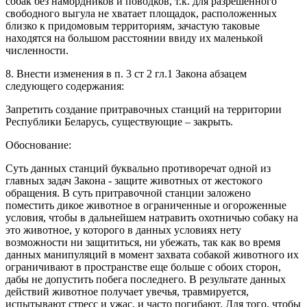
собак без намордников и поводков, т.к. для разрешенного
свободного выгула не хватает площадок, расположенных
близко к придомовым территориям, зачастую таковые
находятся на большом расстоянии ввиду их маленькой
численности.
8. Внести изменения в п. 3 ст 2 гл.1 Закона абзацем
следующего содержания:
Запретить создание притравочных станций на территории
Республики Беларусь, существующие – закрыть.
Обоснование:
Суть данных станций буквально противоречат одной из
главных задач Закона - защите животных от жестокого
обращения. В суть притравочной станции заложено
поместить дикое животное в ограниченные и огороженные
условия, чтобы в дальнейшем натравить охотничью собаку на
это животное, у которого в данных условиях нету
возможности ни защититься, ни убежать, так как во время
данных манипуляций в момент захвата собакой животного их
ограничивают в пространстве еще больше с обоих сторон,
дабы не допустить побега последнего. В результате данных
действий животное получает увечья, травмируется,
испытывают стресс и ужас, и часто погибают. Для того, чтобы