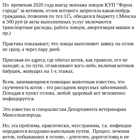
По временам 2020 года выезд экипажа ловцов КУП "Фауна
города" за котиком, отлов которого запросила какая-нибудь
гражданка, позвонив по тел.115, обходился бюджету г.Минска
в 500 руб (в акты выполненных услуг включаются
транспортные расходы, работа ловцов, амортизация машин и
пр.)
Практика показывает, что ловцы выполняют заявку на отлов
не сразу, а через пару дней.
Приезжая по адресу, где обитал котик, как правило, его не
находят, а, по пути, отлавливают кого-либо, включая котиков
бабушек, живущих на 1-х этажах.
Всем, занимающимся помощью животным известно, что
скученность котов - это рассадник вирусных заболеваний.
Попадая в пункт отлова, любой здоровый кот мгновенно
инфицируется.
Это известно и специалистам Департамента ветеринарии
Минсельхозпрода.
Но, эта проблема, практически, неустранима, т.к. инфекции
передаются воздушно-капельным путем. Процесс лечения
котов, побывавших в отлове, - длителен, дорогостоящ и не