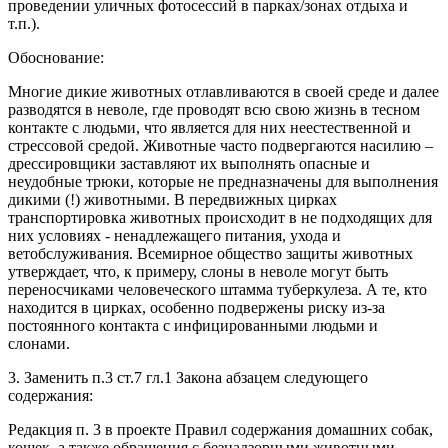
проведении уличных фотосессий в парках/зонах отдыха и
т.п.).
Обоснование:
Многие дикие животных отлавливаются в своей среде и далее
разводятся в неволе, где проводят всю свою жизнь в тесном
контакте с людьми, что является для них неестественной и
стрессовой средой. Животные часто подвергаются насилию –
дрессировщики заставляют их выполнять опасные и
неудобные трюки, которые не предназначены для выполнения
дикими (!) животными. В передвижных цирках
транспортировка животных происходит в не подходящих для
них условиях - ненадлежащего питания, ухода и
ветобслуживания. Всемирное общество защиты животных
утверждает, что, к примеру, слоны в неволе могут быть
переносчиками человеческого штамма туберкулеза. А те, кто
находится в цирках, особенно подвержены риску из-за
постоянного контакта с инфицированными людьми и
слонами.
3. Заменить п.3 ст.7 гл.1 Закона абзацем следующего
содержания:
Редакция п. 3 в проекте Правил содержания домашних собак,
кошек, а также обращения с безнадзорными животными