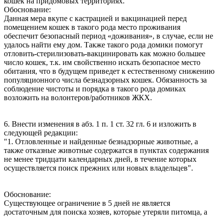
кошек на придомовых территориях.
Обоснование:
Данная мера вкупе с кастрацией и вакцинацией перед
помещением кошек в такого рода место проживания
обеспечит безопасный период «доживания», в случае, если не
удалось найти ему дом. Также такого рода домики помогут
отловить-стерилизовать-вакцинировать как можно большее
число кошек, т.к. им свойственно искать безопасное место
обитания, что в будущем приведет к естественному снижению
популяционного числа безнадзорных кошек. Обязанность за
соблюдение чистоты и порядка в такого рода домиках
возложить на волонтеров/работников ЖКХ.
6. Внести изменения в абз. 1 п. 1 ст. 32 гл. 6 и изложить в
следующей редакции:
"1. Отловленные и найденные безнадзорные животные, а
также отказные животные содержатся в пунктах содержания
не менее тридцати календарных дней, в течение которых
осуществляется поиск прежних или новых владельцев".
Обоснование:
Существующее ограничение в 5 дней не является
достаточным для поиска хозяев, которые утеряли питомца, а