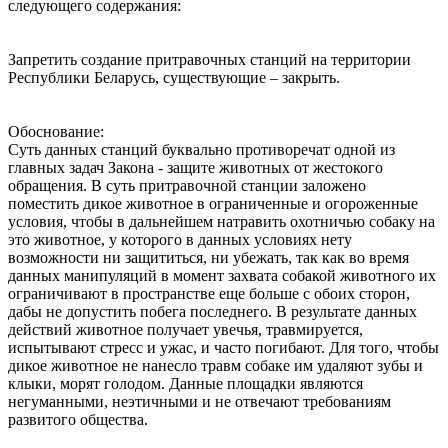
следующего содержания:
Запретить создание притравочных станций на территории
Республики Беларусь, существующие – закрыть.
Обоснование:
Суть данных станций буквально противоречат одной из
главных задач Закона - защите животных от жестокого
обращения. В суть притравочной станции заложено
поместить дикое животное в ограниченные и огороженные
условия, чтобы в дальнейшем натравить охотничью собаку на
это животное, у которого в данных условиях нету
возможности ни защититься, ни убежать, так как во время
данных манипуляций в момент захвата собакой животного их
ограничивают в пространстве еще больше с обоих сторон,
дабы не допустить побега последнего. В результате данных
действий животное получает увечья, травмируется,
испытывают стресс и ужас, и часто погибают. Для того, чтобы
дикое животное не нанесло травм собаке им удаляют зубы и
клыки, морят голодом. Данные площадки являются
негуманными, неэтичными и не отвечают требованиям
развитого общества.