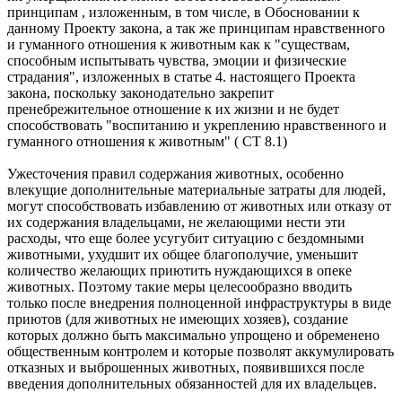
принципам , изложенным, в том числе, в Обосновании к
данному Проекту закона, а так же принципам нравственного
и гуманного отношения к животным как к "существам,
способным испытывать чувства, эмоции и физические
страдания", изложенных в статье 4. настоящего Проекта
закона, поскольку законодательно закрепит
пренебрежительное отношение к их жизни и не будет
способствовать "воспитанию и укреплению нравственного и
гуманного отношения к животным" ( СТ 8.1)
Ужесточения правил содержания животных, особенно
влекущие дополнительные материальные затраты для людей,
могут способствовать избавлению от животных или отказу от
их содержания владельцами, не желающими нести эти
расходы, что еще более усугубит ситуацию с бездомными
животными, ухудшит их общее благополучие, уменьшит
количество желающих приютить нуждающихся в опеке
животных. Поэтому такие меры целесообразно вводить
только после внедрения полноценной инфраструктуры в виде
приютов (для животных не имеющих хозяев), создание
которых должно быть максимально упрощено и обременено
общественным контролем и которые позволят аккумулировать
отказных и выброшенных животных, появившихся после
введения дополнительных обязанностей для их владельцев.