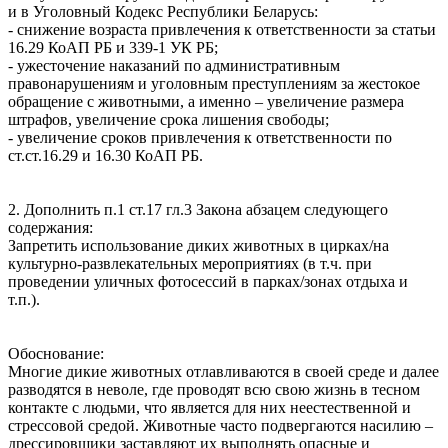
и в Уголовный Кодекс Республики Беларусь:
- снижение возраста привлечения к ответственности за статьи
16.29 КоАП РБ и 339-1 УК РБ;
- ужесточение наказаний по административным
правонарушениям и уголовным преступлениям за жестокое
обращение с животными, а именно – увеличение размера
штрафов, увеличение срока лишения свободы;
- увеличение сроков привлечения к ответственности по
ст.ст.16.29 и 16.30 КоАП РБ.
2. Дополнить п.1 ст.17 гл.3 Закона абзацем следующего
содержания:
Запретить использование диких животных в цирках/на
культурно-развлекательных мероприятиях (в т.ч. при
проведении уличных фотосессий в парках/зонах отдыха и
т.п.).
Обоснование:
Многие дикие животных отлавливаются в своей среде и далее
разводятся в неволе, где проводят всю свою жизнь в тесном
контакте с людьми, что является для них неестественной и
стрессовой средой. Животные часто подвергаются насилию –
дрессировщики заставляют их выполнять опасные и