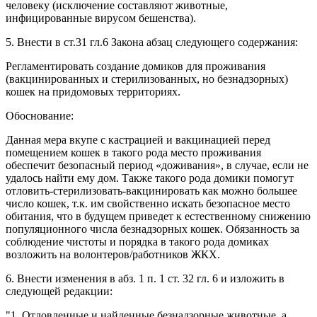
человеку (исключение составляют животные,
инфицированные вирусом бешенства).
5. Внести в ст.31 гл.6 Закона абзац следующего содержания:
Регламентировать создание домиков для проживания
(вакцинированных и стерилизованных, но безнадзорных)
кошек на придомовых территориях.
Обоснование:
Данная мера вкупе с кастрацией и вакцинацией перед
помещением кошек в такого рода место проживания
обеспечит безопасный период «доживания», в случае, если не
удалось найти ему дом. Также такого рода домики помогут
отловить-стерилизовать-вакцинировать как можно большее
число кошек, т.к. им свойственно искать безопасное место
обитания, что в будущем приведет к естественному снижению
популяционного числа безнадзорных кошек. Обязанность за
соблюдение чистоты и порядка в такого рода домиках
возложить на волонтеров/работников ЖКХ.
6. Внести изменения в абз. 1 п. 1 ст. 32 гл. 6 и изложить в
следующей редакции:
"1. Отловленные и найденные безнадзорные животные, а