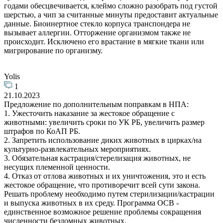
годами обесцвечивается, клеймо сложно разобрать под густой
шерстью, а чип за считанные минуты предоставит актуальные
данные. Биоинертное стекло корпуса транспондера не
вызывает аллергии. Отторжение организмом также не
происходит. Исключено его врастание в мягкие ткани или
мигрирование по организму.
Yolis
1
21.10.2023
Предложение по дополнительным поправкам в НПА:
1. Ужесточить наказание за жестокое обращение с
животными: увеличить сроки по УК РБ, увеличить размер
штрафов по КоАП РБ.
2. Запретить использование диких животных в цирках/на
культурно-развлекательных мероприятиях.
3. Обязательная кастрация/стерелизация животных, не
несущих племенной ценности.
4. Отказ от отлова животных и их уничтожения, это и есть
жестокое обращение, что противоречит всей сути закона.
Решать проблему необходимо путем стерилизации/кастрации
и выпуска животных в их среду. Программа ОСВ -
единственное возможное решение проблемы сокращения
численности бездомных животных.