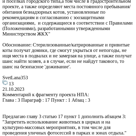
и поселках городского типа,а том числе в градостроительном
проекте, а также определяют места постоянного пребывания/
обитания безнадзорных котов, установленные по
рекомендациям и согласованию с зоозащитными
организациями, и содержащиеся в соответствии с Правилами
(Положениями), разработаннымии утвержденными
Министерством ЖКХ"
Обоснование: Стерилизованные/катрированные и привитые
коты получат домики, где смогут укрыться от непогоды, не
ищя места в подвалах и не замерзая на улице, а также получат
шанс найти хозяев, а в случае, если не найдут такового, то
шанс на безопасное 'доживание'.
SvetLana353
13
21.10.2023
Комментарий к фрагменту проекта НПА:
Глава : 3 Параграф : 17 Пункт : 1 Абзац : 3
Предлагаю главу 3 статью 17 пункт 1 дополнить абзацем 3:
"Запретить использование животных в цирках и на
культурно-массовых мероприятиях, в том числе для
проведения уличных фотосессий в парках и зонах отдыха."