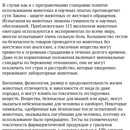
В случае как и с притравочными станциями понятие
использования животных в научных опытах противоречит
сути Закона - защите животных от жестокого обращения.
Испытания на животных лишены гуманности и научных
обоснований. Приблизительно 115 миллионов животных
ежегодно используются в экспериментах по всему миру,
многие испытывают очень сильную боль. Большинство тестов
на безопасность товаров проводится на животных без
анестезии или аналгезии, а токсичные вещества могут
привести к огромным страданиям в течение долгого времени.
Даже если нормативные положения включают минимальные
стандарты по бережному отношению, они не могут
исключить тот страх и расстройство, которые ежедневно
переживают лабораторные животные.
Биохимия, физиология, размер и продолжительность жизни
животных отличаются, в зависимости от вида (и даже
породы), и могут влиять на токсичность тестируемых
веществ. Вещества, безопасные для мышей или крыс, могут
оказаться небезопасными для человека и наоборот. Некоторые
химикаты, одобренные как безопасные после испытаний на
животных, оказывались пагубными для человека, поэтому их
использование было прекращено. Тесты на (химическую)
токсичность фармацевтической продукции у грызунов
прогнозируют токсичность у человека только в 43% случаев.