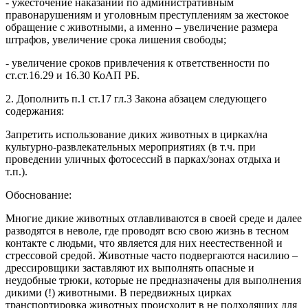
- ужесточение наказаний по административным
правонарушениям и уголовным преступлениям за жестокое
обращение с животными, а именно – увеличение размера
штрафов, увеличение срока лишения свободы;
- увеличение сроков привлечения к ответственности по
ст.ст.16.29 и 16.30 КоАП РБ.
2. Дополнить п.1 ст.17 гл.3 Закона абзацем следующего
содержания:
Запретить использование диких животных в цирках/на
культурно-развлекательных мероприятиях (в т.ч. при
проведении уличных фотосессий в парках/зонах отдыха и
т.п.).
Обоснование:
Многие дикие животных отлавливаются в своей среде и далее
разводятся в неволе, где проводят всю свою жизнь в тесном
контакте с людьми, что является для них неестественной и
стрессовой средой. Животные часто подвергаются насилию –
дрессировщики заставляют их выполнять опасные и
неудобные трюки, которые не предназначены для выполнения
дикими (!) животными. В передвижных цирках
транспортировка животных происходит в не подходящих для