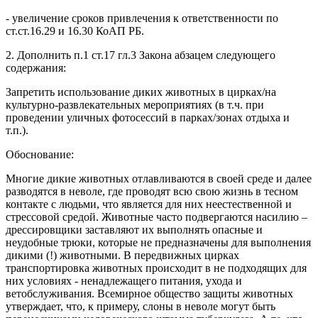
- увеличение сроков привлечения к ответственности по
ст.ст.16.29 и 16.30 КоАП РБ.
2. Дополнить п.1 ст.17 гл.3 Закона абзацем следующего
содержания:
Запретить использование диких животных в цирках/на
культурно-развлекательных мероприятиях (в т.ч. при
проведении уличных фотосессий в парках/зонах отдыха и
т.п.).
Обоснование:
Многие дикие животных отлавливаются в своей среде и далее
разводятся в неволе, где проводят всю свою жизнь в тесном
контакте с людьми, что является для них неестественной и
стрессовой средой. Животные часто подвергаются насилию –
дрессировщики заставляют их выполнять опасные и
неудобные трюки, которые не предназначены для выполнения
дикими (!) животными. В передвижных цирках
транспортировка животных происходит в не подходящих для
них условиях - ненадлежащего питания, ухода и
ветобслуживания. Всемирное общество защиты животных
утверждает, что, к примеру, слоны в неволе могут быть