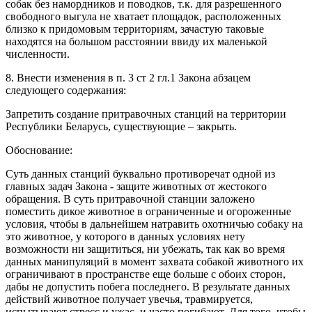
собак без намордников и поводков, т.к. для разрешенного
свободного выгула не хватает площадок, расположенных
близко к придомовым территориям, зачастую таковые
находятся на большом расстоянии ввиду их маленькой
численности.
8. Внести изменения в п. 3 ст 2 гл.1 Закона абзацем
следующего содержания:
Запретить создание притравочных станций на территории
Республики Беларусь, существующие – закрыть.
Обоснование:
Суть данных станций буквально противоречат одной из
главных задач Закона - защите животных от жестокого
обращения. В суть притравочной станции заложено
поместить дикое животное в ограниченные и огороженные
условия, чтобы в дальнейшем натравить охотничью собаку на
это животное, у которого в данных условиях нету
возможности ни защититься, ни убежать, так как во время
данных манипуляций в момент захвата собакой животного их
ограничивают в пространстве еще больше с обоих сторон,
дабы не допустить побега последнего. В результате данных
действий животное получает увечья, травмируется,
испытывают стресс и ужас, и часто погибают. Для того, чтобы