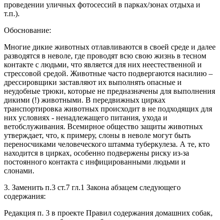
проведении уличных фотосессий в парках/зонах отдыха и
т.п.).
Обоснование:
Многие дикие животных отлавливаются в своей среде и далее
разводятся в неволе, где проводят всю свою жизнь в тесном
контакте с людьми, что является для них неестественной и
стрессовой средой. Животные часто подвергаются насилию –
дрессировщики заставляют их выполнять опасные и
неудобные трюки, которые не предназначены для выполнения
дикими (!) животными. В передвижных цирках
транспортировка животных происходит в не подходящих для
них условиях - ненадлежащего питания, ухода и
ветобслуживания. Всемирное общество защиты животных
утверждает, что, к примеру, слоны в неволе могут быть
переносчиками человеческого штамма туберкулеза. А те, кто
находится в цирках, особенно подвержены риску из-за
постоянного контакта с инфицированными людьми и
слонами.
3. Заменить п.3 ст.7 гл.1 Закона абзацем следующего
содержания:
Редакция п. 3 в проекте Правил содержания домашних собак,