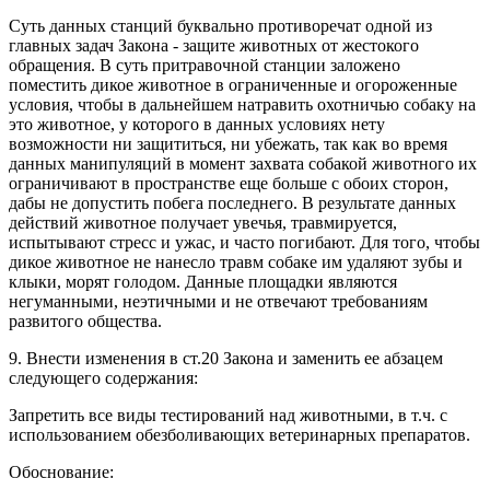
Суть данных станций буквально противоречат одной из
главных задач Закона - защите животных от жестокого
обращения. В суть притравочной станции заложено
поместить дикое животное в ограниченные и огороженные
условия, чтобы в дальнейшем натравить охотничью собаку на
это животное, у которого в данных условиях нету
возможности ни защититься, ни убежать, так как во время
данных манипуляций в момент захвата собакой животного их
ограничивают в пространстве еще больше с обоих сторон,
дабы не допустить побега последнего. В результате данных
действий животное получает увечья, травмируется,
испытывают стресс и ужас, и часто погибают. Для того, чтобы
дикое животное не нанесло травм собаке им удаляют зубы и
клыки, морят голодом. Данные площадки являются
негуманными, неэтичными и не отвечают требованиям
развитого общества.
9. Внести изменения в ст.20 Закона и заменить ее абзацем
следующего содержания:
Запретить все виды тестирований над животными, в т.ч. с
использованием обезболивающих ветеринарных препаратов.
Обоснование: