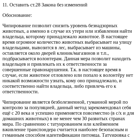
11. Оставить ст.28 Закона без изменений
Обоснование:
Чипирование позволит снизить уровень безнадзорных
животных, а именно в случае их утери или избавления найти
владельца, которому принадлежало животное. В настоящее
время огромное количество животных выбрасывает на улицу
владельцами, вывозится в лес, выбрасывает из машины,
оставляется около дверей клиник/магазинов и т.п.,
подбрасывается волонтерам. Данная мера позволит находить
владельцев и привлекать их к ответственности за
совершенные правонарушения. Т.к. в настоящее время в
случае, если животное отловлено или попало к волонтёру нет
никакой возможности узнать, кому оно принадлежало, и
соответственно найти владельца, либо привлечь его к
ответственности.
Чипирование является безболезненной, гуманной мерой по
контролю за популяцией, данный метод зарекомендовал себя
ещё с 20 века и успешно применяется повсеместно (в с/х и для
домашних животных) в не менее чем 30 развитых странах
мира. По сравнению с татуированием или клеймением
вживление транспондера считается наиболее безопасным и
гуманным способом идентификации питомца. Татуировка с