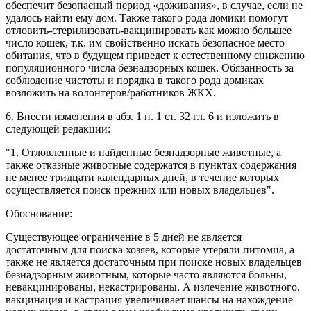
обеспечит безопасный период «доживания», в случае, если не
удалось найти ему дом. Также такого рода домики помогут
отловить-стерилизовать-вакцинировать как можно большее
число кошек, т.к. им свойственно искать безопасное место
обитания, что в будущем приведет к естественному снижению
популяционного числа безнадзорных кошек. Обязанность за
соблюдение чистоты и порядка в такого рода домиках
возложить на волонтеров/работников ЖКХ.
6. Внести изменения в абз. 1 п. 1 ст. 32 гл. 6 и изложить в
следующей редакции:
"1. Отловленные и найденные безнадзорные животные, а
также отказные животные содержатся в пунктах содержания
не менее тридцати календарных дней, в течение которых
осуществляется поиск прежних или новых владельцев".
Обоснование:
Существующее ограничение в 5 дней не является
достаточным для поиска хозяев, которые утеряли питомца, а
также не является достаточным при поиске новых владельцев
безнадзорным животным, которые часто являются больны,
невакцинированы, некастрированы. А излечение животного,
вакцинация и кастрация увеличивает шансы на нахождение