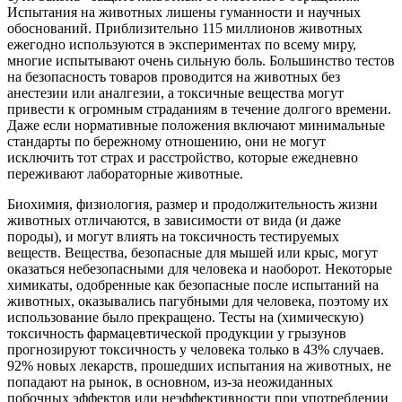
Испытания на животных лишены гуманности и научных
обоснований. Приблизительно 115 миллионов животных
ежегодно используются в экспериментах по всему миру,
многие испытывают очень сильную боль. Большинство тестов
на безопасность товаров проводится на животных без
анестезии или аналгезии, а токсичные вещества могут
привести к огромным страданиям в течение долгого времени.
Даже если нормативные положения включают минимальные
стандарты по бережному отношению, они не могут
исключить тот страх и расстройство, которые ежедневно
переживают лабораторные животные.
Биохимия, физиология, размер и продолжительность жизни
животных отличаются, в зависимости от вида (и даже
породы), и могут влиять на токсичность тестируемых
веществ. Вещества, безопасные для мышей или крыс, могут
оказаться небезопасными для человека и наоборот. Некоторые
химикаты, одобренные как безопасные после испытаний на
животных, оказывались пагубными для человека, поэтому их
использование было прекращено. Тесты на (химическую)
токсичность фармацевтической продукции у грызунов
прогнозируют токсичность у человека только в 43% случаев.
92% новых лекарств, прошедших испытания на животных, не
попадают на рынок, в основном, из-за неожиданных
побочных эффектов или неэффективности при употреблении