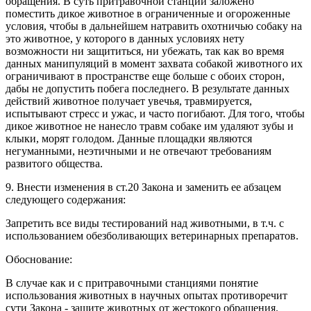
обращения. В суть притравочной станции заложено
поместить дикое животное в ограниченные и огороженные
условия, чтобы в дальнейшем натравить охотничью собаку на
это животное, у которого в данных условиях нету
возможности ни защититься, ни убежать, так как во время
данных манипуляций в момент захвата собакой животного их
ограничивают в пространстве еще больше с обоих сторон,
дабы не допустить побега последнего. В результате данных
действий животное получает увечья, травмируется,
испытывают стресс и ужас, и часто погибают. Для того, чтобы
дикое животное не нанесло травм собаке им удаляют зубы и
клыки, морят голодом. Данные площадки являются
негуманными, неэтичными и не отвечают требованиям
развитого общества.
9. Внести изменения в ст.20 Закона и заменить ее абзацем
следующего содержания:
Запретить все виды тестирований над животными, в т.ч. с
использованием обезболивающих ветеринарных препаратов.
Обоснование:
В случае как и с притравочными станциями понятие
использования животных в научных опытах противоречит
сути Закона - защите животных от жестокого обращения.