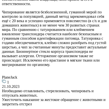
ответственности.
Чипирование является безболезненной, гуманной мерой по
контролю за популяцией, данный метод зарекомендовал себя
ещё с 20 века и успешно применяется повсеместно (в с/х и для
домашних животных) в не менее чем 30 развитых странах
мира. По сравнению с татуированием или клеймением
вживление транспондера считается наиболее безопасным и
гуманным способом идентификации питомца. Татуировка с
годами обесцвечивается, клеймо сложно разобрать под густой
шерстью, а чип за считанные минуты предоставит актуальные
данные. Биоинертное стекло корпуса транспондера не
вызывает аллергии. Отторжение организмом также не
происходит. Исключено его врастание в мягкие ткани или
мигрирование по организму.
PlaneJack
1
21.10.2023
Необходимо отлавливать, стерелизовать, чипировать и
отпускать животных.
Ужесточить наказание за жестокое обращение с животными и
запретить отстрел