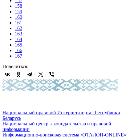
157
158
159
160
161
162
163
164
165
166
167
Поделиться:
Национальный правовой Интернет-портал Республики
Беларусь
Национальный центр законодательства и правовой
информации
Информационно-поисковая система «ЭТАЛОН-ONLINE»