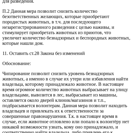
для разведения.
П.2 Данная мера позволит снизить количество
безответственных желающих, которые приобретают
породистых животных, в т.ч. для последующего
незарегистрированного разведения с целью наживы, и
стимулирует приобретать животных из приютов, что
увеличит количество безнадзорных и беспородных животных,
которые нашли дом.
11. Оставить ст.28 Закона без изменений
Обоснование:
Чипирование позволит снизить уровень безнадзорных
животных, а именно в случае их утери или избавления найти
владельца, которому принадлежало животное. В настоящее
время огромное количество животных выбрасывает на улицу
владельцами, вывозится в лес, выбрасывает из машины,
оставляется около дверей клиник/магазинов и т.п.,
подбрасывается волонтерам. Данная мера позволит находить
владельцев и привлекать их к ответственности за
совершенные правонарушения. Т.к. в настоящее время в
случае, если животное отловлено или попало к волонтёру нет
никакой возможности узнать, кому оно принадлежало, и
соответственно найти владельца, либо привлечь его к