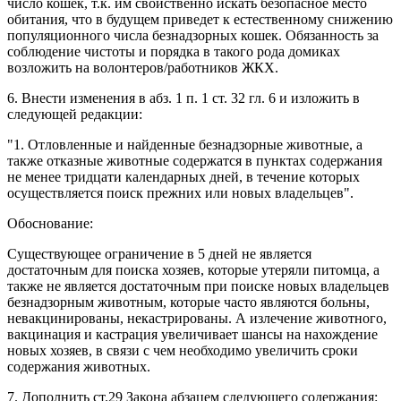
число кошек, т.к. им свойственно искать безопасное место
обитания, что в будущем приведет к естественному снижению
популяционного числа безнадзорных кошек. Обязанность за
соблюдение чистоты и порядка в такого рода домиках
возложить на волонтеров/работников ЖКХ.
6. Внести изменения в абз. 1 п. 1 ст. 32 гл. 6 и изложить в
следующей редакции:
"1. Отловленные и найденные безнадзорные животные, а
также отказные животные содержатся в пунктах содержания
не менее тридцати календарных дней, в течение которых
осуществляется поиск прежних или новых владельцев".
Обоснование:
Существующее ограничение в 5 дней не является
достаточным для поиска хозяев, которые утеряли питомца, а
также не является достаточным при поиске новых владельцев
безнадзорным животным, которые часто являются больны,
невакцинированы, некастрированы. А излечение животного,
вакцинация и кастрация увеличивает шансы на нахождение
новых хозяев, в связи с чем необходимо увеличить сроки
содержания животных.
7. Дополнить ст.29 Закона абзацем следующего содержания: