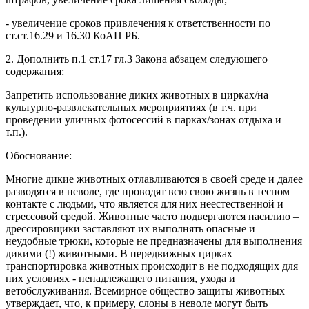
- увеличение сроков привлечения к ответственности по
ст.ст.16.29 и 16.30 КоАП РБ.
2. Дополнить п.1 ст.17 гл.3 Закона абзацем следующего
содержания:
Запретить использование диких животных в цирках/на
культурно-развлекательных мероприятиях (в т.ч. при
проведении уличных фотосессий в парках/зонах отдыха и
т.п.).
Обоснование:
Многие дикие животных отлавливаются в своей среде и далее
разводятся в неволе, где проводят всю свою жизнь в тесном
контакте с людьми, что является для них неестественной и
стрессовой средой. Животные часто подвергаются насилию –
дрессировщики заставляют их выполнять опасные и
неудобные трюки, которые не предназначены для выполнения
дикими (!) животными. В передвижных цирках
транспортировка животных происходит в не подходящих для
них условиях - ненадлежащего питания, ухода и
ветобслуживания. Всемирное общество защиты животных
утверждает, что, к примеру, слоны в неволе могут быть