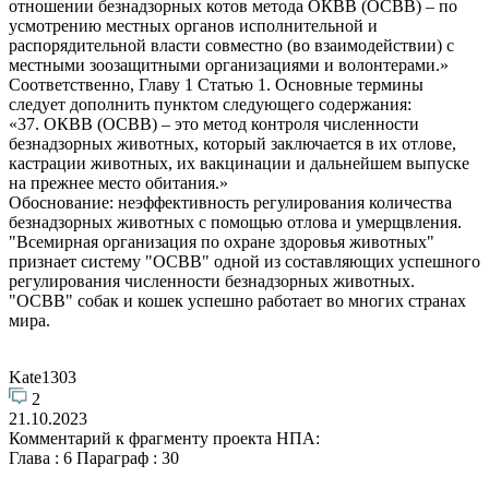
отношении безнадзорных котов метода ОКВВ (ОСВВ) – по
усмотрению местных органов исполнительной и
распорядительной власти совместно (во взаимодействии) с
местными зоозащитными организациями и волонтерами.»
Соответственно, Главу 1 Статью 1. Основные термины
следует дополнить пунктом следующего содержания:
«37. ОКВВ (ОСВВ) – это метод контроля численности
безнадзорных животных, который заключается в их отлове,
кастрации животных, их вакцинации и дальнейшем выпуске
на прежнее место обитания.»
Обоснование: неэффективность регулирования количества
безнадзорных животных с помощью отлова и умерщвления.
"Всемирная организация по охране здоровья животных"
признает систему "ОСВВ" одной из составляющих успешного
регулирования численности безнадзорных животных.
"ОСВВ" собак и кошек успешно работает во многих странах
мира.
Kate1303
2
21.10.2023
Комментарий к фрагменту проекта НПА:
Глава : 6 Параграф : 30