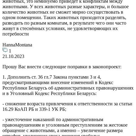
животных, это неминуемо приведет к конфликтам между
животными. У всех животных разные характеры, и большое
количество животных не сможет мирно сосуществовать в
одном помещении. Таких животных приходится разделять,
разводить по разным комнатам, в результате чего они часто
живут в стеснённых условиях, не удовлетворяющих их
потребности
HannaMontana
1
21.10.2023
Прошу Вас внести следующие поправки в законопроект:
1. Дополнить ст. 36 гл.7 Закона пунктами 3 и 4,
предусматривающими внесение изменений в Кодекс
Республики Беларусь об административных правонарушениях
и в Уголовный Кодекс Республики Беларусь:
- снижение возраста привлечения к ответственности за статьи
16.29 КоАП РБ и 339-1 УК РБ;
- ужесточение наказаний по административным
правонарушениям и уголовным преступлениям за жестокое
обращение с животными, а именно – увеличение размера
штрафов, увеличение срока лишения свободы;