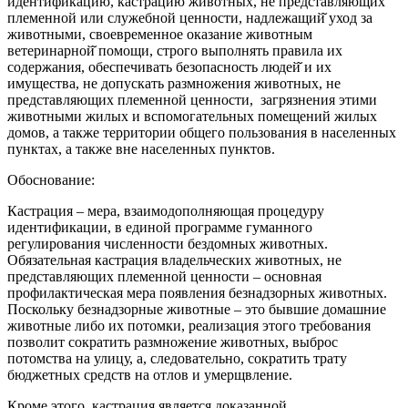
идентификацию, кастрацию животных, не представляющих
племенной или служебной ценности, надлежащий̆ уход за
животными, своевременное оказание животным
ветеринарной̆ помощи, строго выполнять правила их
содержания, обеспечивать безопасность людей̆ и их
имущества, не допускать размножения животных, не
представляющих племенной ценности, загрязнения этими
животными жилых и вспомогательных помещений жилых
домов, а также территории общего пользования в населенных
пунктах, а также вне населенных пунктов.
Обоснование:
Кастрация – мера, взаимодополняющая процедуру
идентификации, в единой программе гуманного
регулирования численности бездомных животных.
Обязательная кастрация владельческих животных, не
представляющих племенной ценности – основная
профилактическая мера появления безнадзорных животных.
Поскольку безнадзорные животные – это бывшие домашние
животные либо их потомки, реализация этого требования
позволит сократить размножение животных, выброс
потомства на улицу, а, следовательно, сократить трату
бюджетных средств на отлов и умерщвление.
Кроме этого, кастрация является доказанной