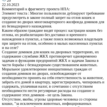
20
22.10.2023
Комментарий к фрагменту проекта НПА:
Элемент текста : Многие пользователи дублируют требование
предусмотреть в законе полный запрет на отлов кошек и
создание во дворах многоквартирного жилфонда домиков для
их безнадзорного нахождения.
Каким образом граждане видят процесс кастрации кошек без
отлова, их реабилитацию без доставки и вреенного
нахождения в пунктах, а также поиск возможных владельцев
при запрете на отлов, особенно в малых населенных пунктах
и на селе?
Создание домиков для кошек на дворовых территориях, их
содержание службами ЖКХ противоречит одновременно
задачам и функциям предприятий ЖКХ и задачам Закона в
части борьбы с безнадзорным существованием животных.
Моральное удовлетворение инициативных граждан от
создания домиков во дворах, освобождающее от
необходимости принять на себя ответственность за животное,
забрать его домой в квартиру, зарегистрировать, чипировать и
содержать, уплачивая налог, в сочетании с отсутствием
необходимости нести регулярные расходы на создание и
содержание этих домиков - не цель Закона.
Отсутствие, якобы, угрозы здоровью человека со стороны
кошки, "за исключением животных, инфицированных