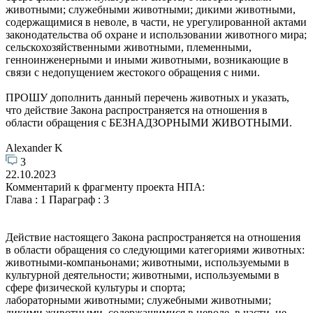
животными; служебными животными; дикими животными,
содержащимися в неволе, в части, не урегулированной актами
законодательства об охране и использовании животного мира;
сельскохозяйственными животными, племенными,
генноинженерными и иными животными, возникающие в
связи с недопущением жестокого обращения с ними.
ПРОШУ дополнить данный перечень животных и указать,
что действие Закона распространяется на отношения в
области обращения с БЕЗНАДЗОРНЫМИ ЖИВОТНЫМИ.
Аlexander K
3
22.10.2023
Комментарий к фрагменту проекта НПА:
Глава : 1 Параграф : 3
Действие настоящего Закона распространяется на отношения
в области обращения со следующими категориями животных:
животными-компаньонами; животными, используемыми в
культурной деятельности; животными, используемыми в
сфере физической культуры и спорта;
лабораторными животными; служебными животными;
дикими животными, содержащимися в неволе, в части, не