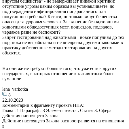
вирусом бешенства" - не выдерживает никакой критики:
отсутствие угрозы каким образом вы устанавливаете, до
подтверждения инфицирования поцарапанного или
покусанного ребенка? Кстати, не только вирус бешенства
опасен для здоровья человека. Загрязнение безнадзорными
животными общедоступных мест, подъездов, подвалов,
чердаков разве не беспокоит?
Запрет тестирования над животными - вовсе популизм до тех
пор, пока не выработаны и не внедрены другими законами в
практику действенные методы тестирования на других
объектах.
Но они же не требуют больше того, что уже есть в других
государствах, в которых отношение к к животным более
гуманное.
lena_varkotka
8
22.10.2023
Комментарий к фрагменту проекта НПА:
Глава : 1 Параграф : 3 Элемент текста : Статья 3. Сфера
действия настоящего Закона
Действие настоящего Закона распространяется на отношения
в