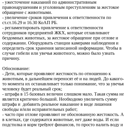
- ужесточение наказаний по административным
правонарушениям и уголовным преступлениям за жестокое
обращение с животными.
- увеличение сроков привлечения к ответственности по
ст.ст.16.29 и 16.30 КоАП РБ.
- регламентировать привлечение к ответственности
сотрудников предприятий ЖКХ, которые отлавливают
бездомных животных, за жестокое обращение при отлове и
содержании. Оборудовать станции камерами наблюдения и
определить срок хранения записанной информации. Чтобы в
случае гибели или увечья животного, можно было узнать
причину.
Обоснование:
- Дети, которые проявляют жестокость по отношению к
животным, в дальнейшем переносят её и на людей. До какого-
то момента их останавливает только понимание, что за увечья
человеку будет реальный срок;
- штрафа в 15 базовых величин слишком мало. Такая сумма не
является критично большой. Необходимо увеличить сумму
штрафа и добавить реальное наказание в виде лишения
свободы и/или исправительных работ;
- часто при отлове проявляют не обоснованную жестокость. А
в клетках, где содержатся животные, нет даже воды. И если
подстилка и корм требуют финансов, то просто налить воду и