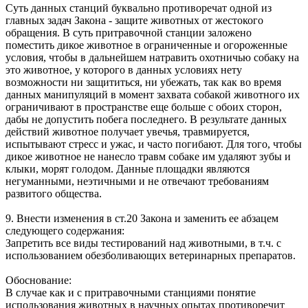
Суть данных станций буквально противоречат одной из
главных задач Закона - защите животных от жестокого
обращения. В суть притравочной станции заложено
поместить дикое животное в ограниченные и огороженные
условия, чтобы в дальнейшем натравить охотничью собаку на
это животное, у которого в данных условиях нету
возможности ни защититься, ни убежать, так как во время
данных манипуляций в момент захвата собакой животного их
ограничивают в пространстве еще больше с обоих сторон,
дабы не допустить побега последнего. В результате данных
действий животное получает увечья, травмируется,
испытывают стресс и ужас, и часто погибают. Для того, чтобы
дикое животное не нанесло травм собаке им удаляют зубы и
клыки, морят голодом. Данные площадки являются
негуманными, неэтичными и не отвечают требованиям
развитого общества.
9. Внести изменения в ст.20 Закона и заменить ее абзацем
следующего содержания:
Запретить все виды тестирований над животными, в т.ч. с
использованием обезболивающих ветеринарных препаратов.
Обоснование:
В случае как и с притравочными станциями понятие
использования животных в научных опытах противоречит