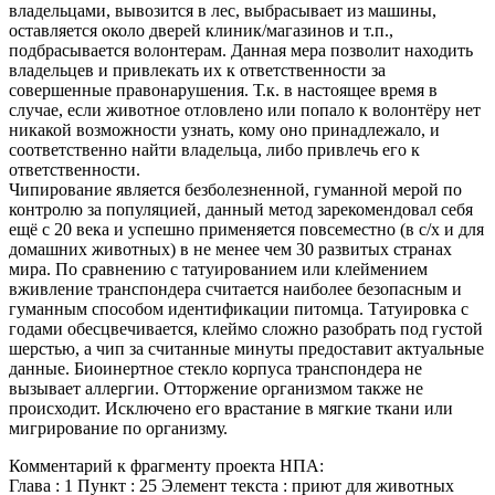
владельцами, вывозится в лес, выбрасывает из машины,
оставляется около дверей клиник/магазинов и т.п.,
подбрасывается волонтерам. Данная мера позволит находить
владельцев и привлекать их к ответственности за
совершенные правонарушения. Т.к. в настоящее время в
случае, если животное отловлено или попало к волонтёру нет
никакой возможности узнать, кому оно принадлежало, и
соответственно найти владельца, либо привлечь его к
ответственности.
Чипирование является безболезненной, гуманной мерой по
контролю за популяцией, данный метод зарекомендовал себя
ещё с 20 века и успешно применяется повсеместно (в с/х и для
домашних животных) в не менее чем 30 развитых странах
мира. По сравнению с татуированием или клеймением
вживление транспондера считается наиболее безопасным и
гуманным способом идентификации питомца. Татуировка с
годами обесцвечивается, клеймо сложно разобрать под густой
шерстью, а чип за считанные минуты предоставит актуальные
данные. Биоинертное стекло корпуса транспондера не
вызывает аллергии. Отторжение организмом также не
происходит. Исключено его врастание в мягкие ткани или
мигрирование по организму.
Комментарий к фрагменту проекта НПА:
Глава : 1 Пункт : 25 Элемент текста : приют для животных