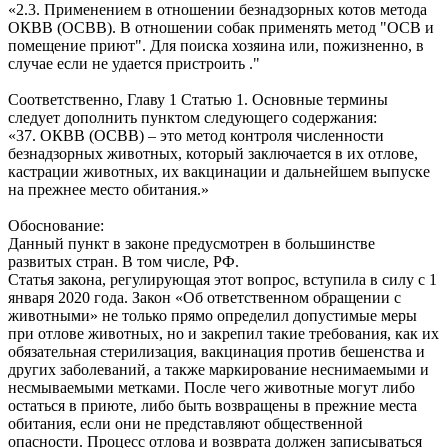
«2.3. Применением в отношении безнадзорных котов метода
ОКВВ (ОСВВ). В отношении собак применять метод "ОСВ и
помещение приют". Для поиска хозяина или, пожизненно, в
случае если не удается пристроить ."
Соответственно, Главу 1 Статью 1. Основные термины
следует дополнить пунктом следующего содержания:
«37. ОКВВ (ОСВВ) – это метод контроля численности
безнадзорных животных, который заключается в их отлове,
кастрации животных, их вакцинации и дальнейшем выпуске
на прежнее место обитания.»
Обоснование:
Данный пункт в законе предусмотрен в большинстве
развитых стран. В том числе, РФ.
Статья закона, регулирующая этот вопрос, вступила в силу с 1
января 2020 года. Закон «Об ответственном обращении с
животными» не только прямо определил допустимые меры
при отлове животных, но и закрепил такие требования, как их
обязательная стерилизация, вакцинация против бешенства и
других заболеваний, а также маркирование неснимаемыми и
несмываемыми метками. После чего животные могут либо
остаться в приюте, либо быть возвращены в прежние места
обитания, если они не представляют общественной
опасности. Процесс отлова и возврата должен записываться