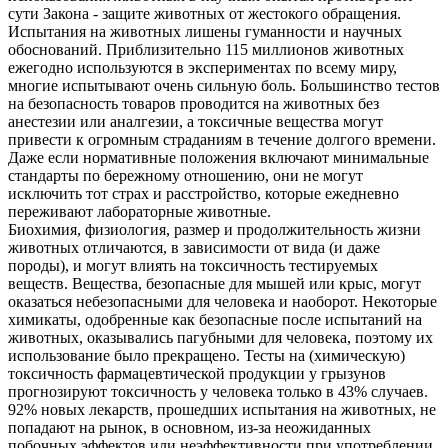
сути Закона - защите животных от жестокого обращения.
Испытания на животных лишены гуманности и научных
обоснований. Приблизительно 115 миллионов животных
ежегодно используются в экспериментах по всему миру,
многие испытывают очень сильную боль. Большинство тестов
на безопасность товаров проводится на животных без
анестезии или аналгезии, а токсичные вещества могут
привести к огромным страданиям в течение долгого времени.
Даже если нормативные положения включают минимальные
стандарты по бережному отношению, они не могут
исключить тот страх и расстройство, которые ежедневно
переживают лабораторные животные.
Биохимия, физиология, размер и продолжительность жизни
животных отличаются, в зависимости от вида (и даже
породы), и могут влиять на токсичность тестируемых
веществ. Вещества, безопасные для мышей или крыс, могут
оказаться небезопасными для человека и наоборот. Некоторые
химикаты, одобренные как безопасные после испытаний на
животных, оказывались пагубными для человека, поэтому их
использование было прекращено. Тесты на (химическую)
токсичность фармацевтической продукции у грызунов
прогнозируют токсичность у человека только в 43% случаев.
92% новых лекарств, прошедших испытания на животных, не
попадают на рынок, в основном, из-за неожиданных
побочных эффектов или неэффективности при употреблении