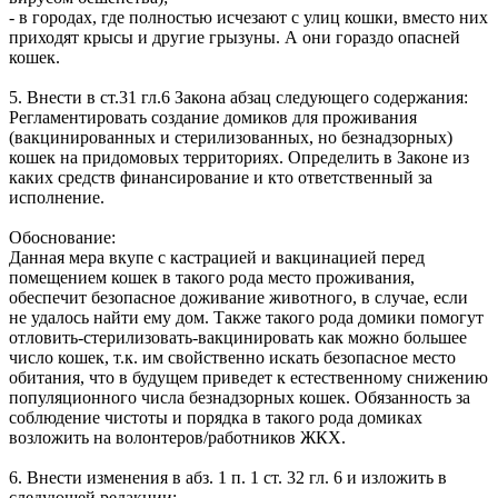
- в городах, где полностью исчезают с улиц кошки, вместо них
приходят крысы и другие грызуны. А они гораздо опасней
кошек.
5. Внести в ст.31 гл.6 Закона абзац следующего содержания:
Регламентировать создание домиков для проживания
(вакцинированных и стерилизованных, но безнадзорных)
кошек на придомовых территориях. Определить в Законе из
каких средств финансирование и кто ответственный за
исполнение.
Обоснование:
Данная мера вкупе с кастрацией и вакцинацией перед
помещением кошек в такого рода место проживания,
обеспечит безопасное доживание животного, в случае, если
не удалось найти ему дом. Также такого рода домики помогут
отловить-стерилизовать-вакцинировать как можно большее
число кошек, т.к. им свойственно искать безопасное место
обитания, что в будущем приведет к естественному снижению
популяционного числа безнадзорных кошек. Обязанность за
соблюдение чистоты и порядка в такого рода домиках
возложить на волонтеров/работников ЖКХ.
6. Внести изменения в абз. 1 п. 1 ст. 32 гл. 6 и изложить в
следующей редакции: