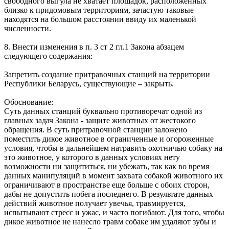
свободного выгула не хватает площадок, расположенных
близко к придомовым территориям, зачастую таковые
находятся на большом расстоянии ввиду их маленькой
численности.
8. Внести изменения в п. 3 ст 2 гл.1 Закона абзацем
следующего содержания:
Запретить создание притравочных станций на территории
Республики Беларусь, существующие – закрыть.
Обоснование:
Суть данных станций буквально противоречат одной из
главных задач Закона - защите животных от жестокого
обращения. В суть притравочной станции заложено
поместить дикое животное в ограниченные и огороженные
условия, чтобы в дальнейшем натравить охотничью собаку на
это животное, у которого в данных условиях нету
возможности ни защититься, ни убежать, так как во время
данных манипуляций в момент захвата собакой животного их
ограничивают в пространстве еще больше с обоих сторон,
дабы не допустить побега последнего. В результате данных
действий животное получает увечья, травмируется,
испытывают стресс и ужас, и часто погибают. Для того, чтобы
дикое животное не нанесло травм собаке им удаляют зубы и