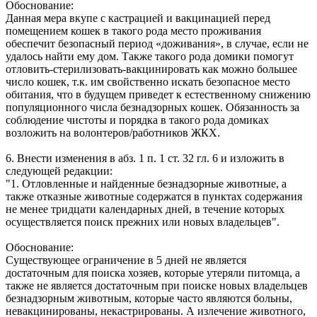
Обоснование:
Данная мера вкупе с кастрацией и вакцинацией перед
помещением кошек в такого рода место проживания
обеспечит безопасный период «доживания», в случае, если не
удалось найти ему дом. Также такого рода домики помогут
отловить-стерилизовать-вакцинировать как можно большее
число кошек, т.к. им свойственно искать безопасное место
обитания, что в будущем приведет к естественному снижению
популяционного числа безнадзорных кошек. Обязанность за
соблюдение чистоты и порядка в такого рода домиках
возложить на волонтеров/работников ЖКХ.
6. Внести изменения в абз. 1 п. 1 ст. 32 гл. 6 и изложить в
следующей редакции:
"1. Отловленные и найденные безнадзорные животные, а
также отказные животные содержатся в пунктах содержания
не менее тридцати календарных дней, в течение которых
осуществляется поиск прежних или новых владельцев".
Обоснование:
Существующее ограничение в 5 дней не является
достаточным для поиска хозяев, которые утеряли питомца, а
также не является достаточным при поиске новых владельцев
безнадзорным животным, которые часто являются больны,
невакцинированы, некастрированы. А излечение животного,