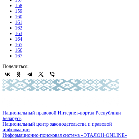
158
159
160
161
162
163
164
165
166
167
Поделиться:
Национальный правовой Интернет-портал Республики
Беларусь
Национальный центр законодательства и правовой
информации
Информационно-поисковая система «ЭТАЛОН-ONLINE»