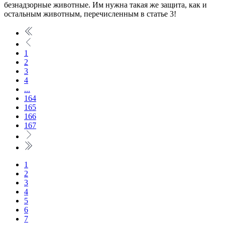
безнадзорные животные. Им нужна такая же защита, как и
остальным животным, перечисленным в статье 3!
1
2
3
4
...
164
165
166
167
1
2
3
4
5
6
7