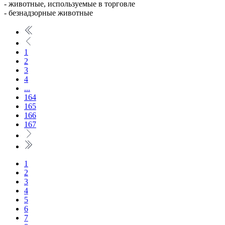
- животные, используемые в торговле
- безнадзорные животные
1
2
3
4
...
164
165
166
167
1
2
3
4
5
6
7