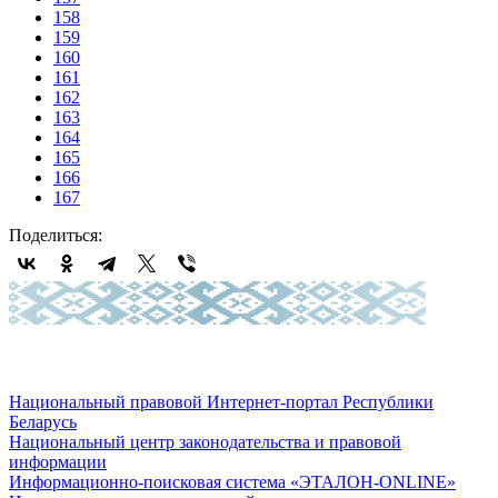
158
159
160
161
162
163
164
165
166
167
Поделиться:
Национальный правовой Интернет-портал Республики
Беларусь
Национальный центр законодательства и правовой
информации
Информационно-поисковая система «ЭТАЛОН-ONLINE»