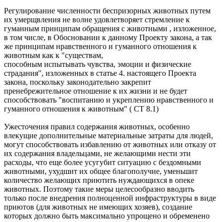
Регулирование численности беспризорных животных путем
их умерщвления не волне удовлетворяет стремление к
гуманным принципам обращения с животными , изложенное,
в том числе, в Обосновании к данному Проекту закона, а так
же принципам нравственного и гуманного отношения к
животным как к "существам,
способным испытывать чувства, эмоции и физические
страдания", изложенных в статье 4. настоящего Проекта
закона, поскольку законодательно закрепит
пренебрежительное отношение к их жизни и не будет
способствовать "воспитанию и укреплению нравственного и
гуманного отношения к животным" ( СТ 8.1)
Ужесточения правил содержания животных, особенно
влекущие дополнительные материальные затраты для людей,
могут способствовать избавлению от животных или отказу от
их содержания владельцами, не желающими нести эти
расходы, что еще более усугубит ситуацию с бездомными
животными, ухудшит их общее благополучие, уменьшит
количество желающих приютить нуждающихся в опеке
животных. Поэтому такие меры целесообразно вводить
только после внедрения полноценной инфраструктуры в виде
приютов (для животных не имеющих хозяев), создание
которых должно быть максимально упрощено и обременено