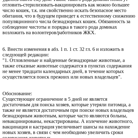
отловить-стерилизовать-вакцинировать как можно большее
число кошек, т.к. им свойственно искать безопасное место
обитания, что в будущем приведет к естественному снижению
популяционного числа безнадзорных кошек. Обязанность за
соблюдение чистоты и порядка в такого рода домиках
возложить на волонтеров/работников ЖКХ.
6. Внести изменения в абз. 1 п. 1 ст. 32 гл. 6 и изложить в
следующей редакции:
"1. Отловленные и найденные безнадзорные животные, а
также отказные животные содержатся в пунктах содержания
не менее тридцати календарных дней, в течение которых
осуществляется поиск прежних или новых владельцев".
Обоснование:
Существующее ограничение в 5 дней не является
достаточным для поиска хозяев, которые утеряли питомца, а
также не является достаточным при поиске новых владельцев
безнадзорным животным, которые часто являются больны,
невакцинированы, некастрированы. А излечение животного,
вакцинация и кастрация увеличивает шансы на нахождение
новых хозяев, в связи с чем необходимо увеличить сроки
содержания животных.