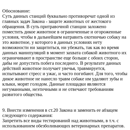
Обоснование:
Суть данных станций буквально противоречат одной из
главных задач Закона - защите животных от жестокого
обращения. В суть притравочной станции заложено
поместить дикое животное в ограниченные и огороженные
условия, чтобы в дальнейшем натравить охотничью собаку на
это животное, у которого в данных условиях нету
возможности ни защититься, ни убежать, так как во время
данных манипуляций в момент захвата собакой животного их
ограничивают в пространстве еще больше с обоих сторон,
дабы не допустить побега последнего. В результате данных
действий животное получает увечья, травмируется,
испытывают стресс и ужас, и часто погибают. Для того, чтобы
дикое животное не нанесло травм собаке им удаляют зубы и
клыки, морят голодом. Данные площадки являются
негуманными, неэтичными и не отвечают требованиям
развитого общества.
9. Внести изменения в ст.20 Закона и заменить ее абзацем
следующего содержания:
Запретить все виды тестирований над животными, в т.ч. с
использованием обезболивающих ветеринарных препаратов.