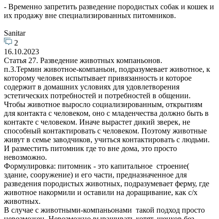
- Временно запретить разведение породистых собак и кошек и
их продажу вне специализированных питомников.
Sanitar
2
16.10.2023
Статья 27. Разведение животных компаньонов.
п.3.Термин животное-компаньон, подразумевает животное, к
которому человек испытывает привязанность и которое
содержит в домашних условиях для удовлетворения
эстетических потребностей и потребностей в общении.
Чтобы животное выросло социализированным, открытиям
для контакта с человеком, оно с младенчества должно быть в
контакте с человеком. Иначе вырастет дикий зверек, не
способный контактировать с человеком. Поэтому животные
живут в семье заводчиков, учиться контактировать с людьми.
И разместить питомник где то вне дома, это просто
невозможно.
Формулировка: питомник - это капитальное строение(
здание, сооружение) и его части, предназначенное для
разведения породистых животных, подразумевает ферму, где
животное накормили и оставили на доращивание, как с/х
животных.
В случае с животными-компаньонами такой подход просто
невозможен. Невозможно выращивать котят, щенков без