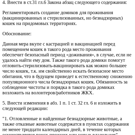
4. Внести в ст.31 гл.6 Закона абзац следующего содержания:
Регламентировать создание домиков для проживания
(вакцинированных и стерилизованных, но безнадзорных)
кошек на придомовых территориях.
Обоснование:
Данная мера вкупе с кастрацией и вакцинацией перед
помещением кошек в такого рода место проживания
обеспечит безопасный период «доживания», в случае, если не
удалось найти ему дом. Также такого рода домики помогут
отловить-стерилизовать-вакцинировать как можно большее
число кошек, т.к. им свойственно искать безопасное место
обитания, что в будущем приведет к естественному снижению
популяционного числа безнадзорных кошек. Обязанность за
соблюдение чистоты и порядка в такого рода домиках
возложить на волонтеров/работников ЖКХ.
5. Внести изменения в абз. 1 п. 1 ст. 32 гл. 6 и изложить в
следующей редакции:
"1. Отловленные и найденные безнадзорные животные, а
также отказные животные содержатся в пунктах содержания
не менее тридцати календарных дней, в течение которых
осуществляется поиск прежних или новых владельцев".