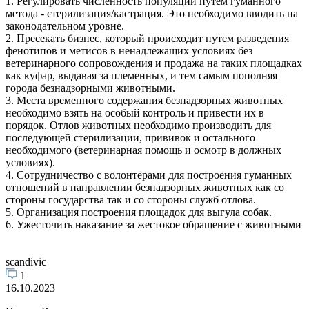
1. Регулировать численность популяций путем гуманного
метода - стерилизация/кастрация. Это необходимо вводить на
законодательном уровне.
2. Пресекать бизнес, который происходит путем разведения
фенотипов и метисов в ненадлежащих условиях без
ветеринарного сопровождения и продажа на таких площадках
как куфар, выдавая за племенных, и тем самым пополняя
города безнадзорными животными.
3. Места временного содержания безнадзорных животных
необходимо взять на особый контроль и привести их в
порядок. Отлов животных необходимо производить для
последующей стерилизации, прививок и остального
необходимого (ветеринарная помощь и осмотр в должных
условиях).
4. Сотрудничество с волонтёрами для построения гуманных
отношений в направлении безнадзорных животных как со
стороны государства так и со стороны служб отлова.
5. Организация построения площадок для выгула собак.
6. Ужесточить наказание за жестокое обращение с животными
scandivic
1
16.10.2023