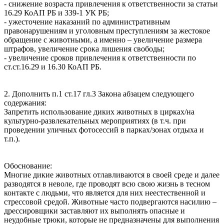
- снижение возраста привлечения к ответственности за статьи
16.29 КоАП РБ и 339-1 УК РБ;
- ужесточение наказаний по административным
правонарушениям и уголовным преступлениям за жестокое
обращение с животными, а именно – увеличение размера
штрафов, увеличение срока лишения свободы;
- увеличение сроков привлечения к ответственности по
ст.ст.16.29 и 16.30 КоАП РБ.
2. Дополнить п.1 ст.17 гл.3 Закона абзацем следующего
содержания:
Запретить использование диких животных в цирках/на
культурно-развлекательных мероприятиях (в т.ч. при
проведении уличных фотосессий в парках/зонах отдыха и
т.п.).
Обоснование:
Многие дикие животных отлавливаются в своей среде и далее
разводятся в неволе, где проводят всю свою жизнь в тесном
контакте с людьми, что является для них неестественной и
стрессовой средой. Животные часто подвергаются насилию –
дрессировщики заставляют их выполнять опасные и
неудобные трюки, которые не предназначены для выполнения