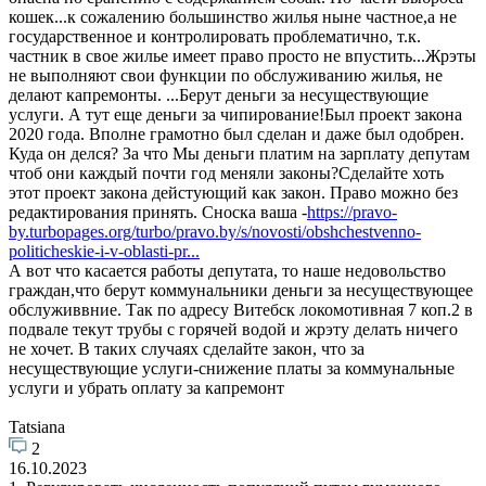
кошек...к сожалению большинство жилья ныне частное,а не
государственное и контролировать проблематично, т.к.
частник в свое жилье имеет право просто не впустить...Жрэты
не выполняют свои функции по обслуживанию жилья, не
делают капремонты. ...Берут деньги за несуществующие
услуги. А тут еще деньги за чипирование!Был проект закона
2020 года. Вполне грамотно был сделан и даже был одобрен.
Куда он делся? За что Мы деньги платим на зарплату депутам
чтоб они каждый почти год меняли законы?Сделайте хоть
этот проект закона дейстующий как закон. Право можно без
редактирования принять. Сноска ваша -
https://pravo-
by.turbopages.org/turbo/pravo.by/s/novosti/obshchestvenno-
politicheskie-i-v-oblasti-pr...
А вот что касается работы депутата, то наше недовольство
граждан,что берут коммунальники деньги за несуществующее
обслуживвние. Так по адресу Витебск локомотивная 7 коп.2 в
подвале текут трубы с горячей водой и жрэту делать ничего
не хочет. В таких случаях сделайте закон, что за
несуществующие услуги-снижение платы за коммунальные
услуги и убрать оплату за капремонт
Tatsiana
2
16.10.2023