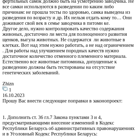
фертильных самок должно быть на усмотрению заводчика. Не
все самки используются в разведении по каким либо
причинам: не прошла тесты по здоровью, самка выведена из
разведения по возрасту и др. Их нельзя отдать кому то… Они
доживают свой век в семье заводчика в питомн ке.
Другое дело, нужно контролировать качество содержания
живоных, достаточно ли места для полноценного развития
щенков, выгула животных. Не содержатся ли животные в
клетках. Вот над этим нужно работать, а не над ограничением
. Для работы над улучшением породных качеств нужно
достаточное количество отменного племенного материала.
Естественно все животные питомника, допущенные к
разведению должны быть тестированы на отсутствие
генетических заболеваний.
Zhizn
1
16.10.2023
Прошу Вас внести следующие поправки в законопроект:
1. Дополнить ст. 36 гл.7 Закона пунктами 3 и 4,
предусматривающими внесение изменений в Кодекс
Республики Беларусь об административных правонарушениях
и в Уголовный Кодекс Республики Беларусь: