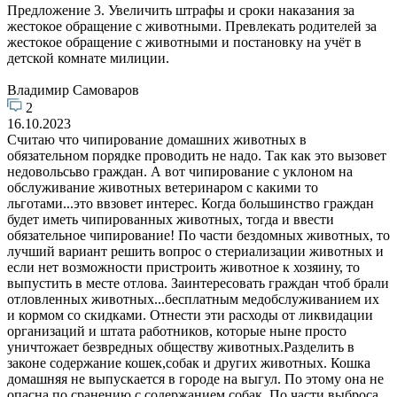
Предложение 3. Увеличить штрафы и сроки наказания за
жестокое обращение с животными. Превлекать родителей за
жестокое обращение с животными и постановку на учёт в
детской комнате милиции.
Владимир Самоваров
2
16.10.2023
Считаю что чипирование домашних животных в
обязательном порядке проводить не надо. Так как это вызовет
недовольсьво граждан. А вот чипирование с уклоном на
обслуживание животных ветеринаром с какими то
льготами...это ввзовет интерес. Когда большинство граждан
будет иметь чипированных животных, тогда и ввести
обязательное чипирование! По части бездомных животных, то
лучший вариант решить вопрос о стериализации животных и
если нет возможности пристроить животное к хозяину, то
выпустить в месте отлова. Заинтересовать граждан чтоб брали
отловленных животных...бесплатным медобслуживанием их
и кормом со скидками. Отнести эти расходы от ликвидации
организаций и штата работников, которые ныне просто
уничтожает безвредных обществу животных.Разделить в
законе содержание кошек,собак и других животных. Кошка
домашняя не выпускается в городе на выгул. По этому она не
опасна по сранению с содержанием собак. По части выброса