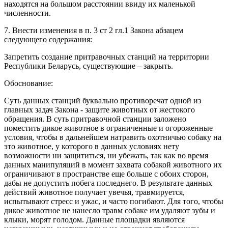
находятся на большом расстоянии ввиду их маленькой
численности.
7. Внести изменения в п. 3 ст 2 гл.1 Закона абзацем
следующего содержания:
Запретить создание притравочных станций на территории
Республики Беларусь, существующие – закрыть.
Обоснование:
Суть данных станций буквально противоречат одной из
главных задач Закона - защите животных от жестокого
обращения. В суть притравочной станции заложено
поместить дикое животное в ограниченные и огороженные
условия, чтобы в дальнейшем натравить охотничью собаку на
это животное, у которого в данных условиях нету
возможности ни защититься, ни убежать, так как во время
данных манипуляций в момент захвата собакой животного их
ограничивают в пространстве еще больше с обоих сторон,
дабы не допустить побега последнего. В результате данных
действий животное получает увечья, травмируется,
испытывают стресс и ужас, и часто погибают. Для того, чтобы
дикое животное не нанесло травм собаке им удаляют зубы и
клыки, морят голодом. Данные площадки являются