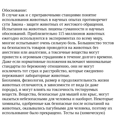
Обоснование:
В случае как и с притравочными станциями понятие
использования животных в научных опытах противоречит
сути Закона - защите животных от жестокого обращения.
Испытания на животных лишены гуманности и научных
обоснований. Приблизительно 115 миллионов животных
ежегодно используются в экспериментах по всему миру,
многие испытывают очень сильную боль. Большинство тестов
на безопасность товаров проводится на животных без
анестезии или аналгезии, а токсичные вещества могут
привести к огромным страданиям в течение долгого времени.
Даже если нормативные положения включают минимальные
стандарты по бережному отношению, они не могут
исключить тот страх и расстройство, которые ежедневно
переживают лабораторные животные.
Биохимия, физиология, размер и продолжительность жизни
животных отличаются, в зависимости от вида (и даже
породы), и могут влиять на токсичность тестируемых
веществ. Вещества, безопасные для мышей или крыс, могут
оказаться небезопасными для человека и наоборот. Некоторые
химикаты, одобренные как безопасные после испытаний на
животных, оказывались пагубными для человека, поэтому их
использование было прекращено. Тесты на (химическую)