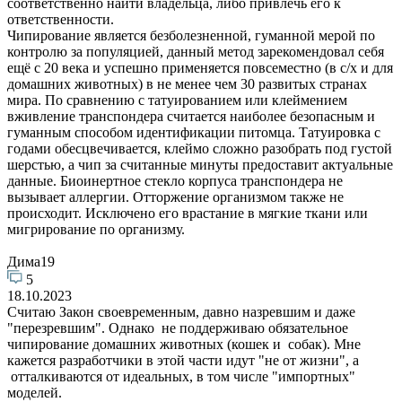
соответственно найти владельца, либо привлечь его к
ответственности.
Чипирование является безболезненной, гуманной мерой по
контролю за популяцией, данный метод зарекомендовал себя
ещё с 20 века и успешно применяется повсеместно (в с/х и для
домашних животных) в не менее чем 30 развитых странах
мира. По сравнению с татуированием или клеймением
вживление транспондера считается наиболее безопасным и
гуманным способом идентификации питомца. Татуировка с
годами обесцвечивается, клеймо сложно разобрать под густой
шерстью, а чип за считанные минуты предоставит актуальные
данные. Биоинертное стекло корпуса транспондера не
вызывает аллергии. Отторжение организмом также не
происходит. Исключено его врастание в мягкие ткани или
мигрирование по организму.
Дима19
5
18.10.2023
Считаю Закон своевременным, давно назревшим и даже
"перезревшим". Однако не поддерживаю обязательное
чипирование домашних животных (кошек и собак). Мне
кажется разработчики в этой части идут "не от жизни", а
отталкиваются от идеальных, в том числе "импортных"
моделей.