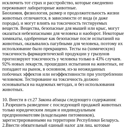
исключить тот страх и расстройство, которые ежедневно
переживают лабораторные животные.
Биохимия, физиология, размер и продолжительность жизни
животных отличаются, в зависимости от вида (и даже
породы), и могут влиять на токсичность тестируемых
веществ. Вещества, безопасные для мышей или крыс, могут
оказаться небезопасными для человека и наоборот. Некоторые
химикаты, одобренные как безопасные после испытаний на
животных, оказывались пагубными для человека, поэтому их
использование было прекращено. Тесты на (химическую)
токсичность фармацевтической продукции у грызунов
прогнозируют токсичность у человека только в 43% случаев.
92% новых лекарств, прошедших испытания на животных, не
попадают на рынок, в основном, из-за неожиданных
побочных эффектов или неэффективности при употреблении
человеком. Тестирование на токсичность должно
основываться на надежных методах, и без использования
животных.
10. Внести в ст.27 Закона абзацы следующего содержания:
1.Разрешить разведение с последующей продажей животных
только юридическим лицам и индивидуальным
предпринимателям (владельцами питомников),
зарегистрированными на территории Республики Беларусь.
2.Ввести обязательный единый налог для лиц, которые