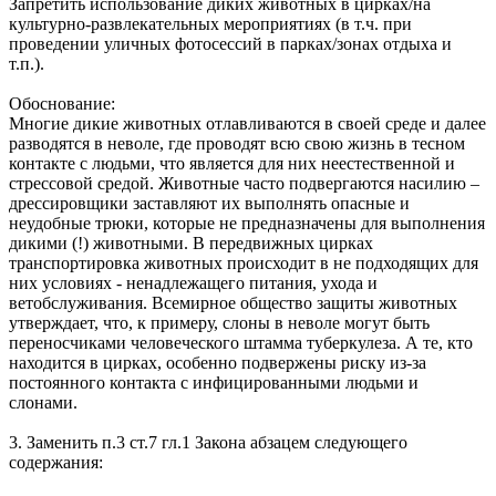
Запретить использование диких животных в цирках/на
культурно-развлекательных мероприятиях (в т.ч. при
проведении уличных фотосессий в парках/зонах отдыха и
т.п.).
Обоснование:
Многие дикие животных отлавливаются в своей среде и далее
разводятся в неволе, где проводят всю свою жизнь в тесном
контакте с людьми, что является для них неестественной и
стрессовой средой. Животные часто подвергаются насилию –
дрессировщики заставляют их выполнять опасные и
неудобные трюки, которые не предназначены для выполнения
дикими (!) животными. В передвижных цирках
транспортировка животных происходит в не подходящих для
них условиях - ненадлежащего питания, ухода и
ветобслуживания. Всемирное общество защиты животных
утверждает, что, к примеру, слоны в неволе могут быть
переносчиками человеческого штамма туберкулеза. А те, кто
находится в цирках, особенно подвержены риску из-за
постоянного контакта с инфицированными людьми и
слонами.
3. Заменить п.3 ст.7 гл.1 Закона абзацем следующего
содержания: