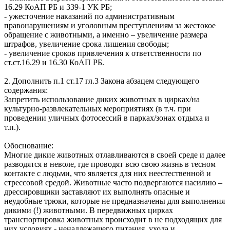
16.29 КоАП РБ и 339-1 УК РБ;
- ужесточение наказаний по административным
правонарушениям и уголовным преступлениям за жестокое
обращение с животными, а именно – увеличение размера
штрафов, увеличение срока лишения свободы;
- увеличение сроков привлечения к ответственности по
ст.ст.16.29 и 16.30 КоАП РБ.
2. Дополнить п.1 ст.17 гл.3 Закона абзацем следующего
содержания:
Запретить использование диких животных в цирках/на
культурно-развлекательных мероприятиях (в т.ч. при
проведении уличных фотосессий в парках/зонах отдыха и
т.п.).
Обоснование:
Многие дикие животных отлавливаются в своей среде и далее
разводятся в неволе, где проводят всю свою жизнь в тесном
контакте с людьми, что является для них неестественной и
стрессовой средой. Животные часто подвергаются насилию –
дрессировщики заставляют их выполнять опасные и
неудобные трюки, которые не предназначены для выполнения
дикими (!) животными. В передвижных цирках
транспортировка животных происходит в не подходящих для
них условиях - ненадлежащего питания, ухода и