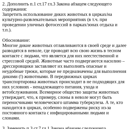
2. Дополнить п.1 ст.17 гл.3 Закона абзацем следующего
содержания:
Запретить использование диких животных в цирках/на
культурно-развлекательных мероприятиях (в т.ч. при
проведении уличных фотосессий в парках/зонах отдыха и
т.п.).
Обоснование:
Многие дикие животных отлавливаются в своей среде и далее
разводятся в неволе, где проводят всю свою жизнь в тесном
контакте с людьми, что является для них неестественной и
стрессовой средой. Животные часто подвергаются насилию –
дрессировщики заставляют их выполнять опасные и
неудобные трюки, которые не предназначены для выполнения
дикими (!) животными. В передвижных цирках
транспортировка животных происходит в не подходящих для
них условиях - ненадлежащего питания, ухода и
ветобслуживания. Всемирное общество защиты животных
утверждает, что, к примеру, слоны в неволе могут быть
переносчиками человеческого штамма туберкулеза. А те, кто
находится в цирках, особенно подвержены риску из-за
постоянного контакта с инфицированными людьми и
слонами.
3. Заменить п.3 ст.7 гл.1 Закона абзацем следующего