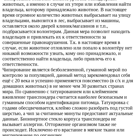
животных, а именно в случае их утери или избавления найти
владельца, которому принадлежало животное. В настоящее
время огромное количество животных выбрасывает на улицу
владельцами, вывозится в лес, выбрасывает из машины,
оставляется около дверей клиник/магазинов и т.п.,
подбрасывается волонтерам. Данная мера позволит находить
владельцев и привлекать их к ответственности за
совершенные правонарушения. Т.к. в настоящее время в
случае, если животное отловлено или попало к волонтёру нет
никакой возможности узнать, кому оно принадлежало, и
соответственно найти владельца, либо привлечь его к
ответственности.
Чипирование является безболезненной, гуманной мерой по
контролю за популяцией, данный метод зарекомендовал себя
ещё с 20 века и успешно применяется повсеместно (в с/х и для
домашних животных) в не менее чем 30 развитых странах
мира. По сравнению с татуированием или клеймением
вживление транспондера считается наиболее безопасным и
гуманным способом идентификации питомца. Татуировка с
годами обесцвечивается, клеймо сложно разобрать под густой
шерстью, а чип за считанные минуты предоставит актуальные
данные. Биоинертное стекло корпуса транспондера не
вызывает аллергии. Отторжение организмом также не
происходит. Исключено его врастание в мягкие ткани или
мигрирование по организму.