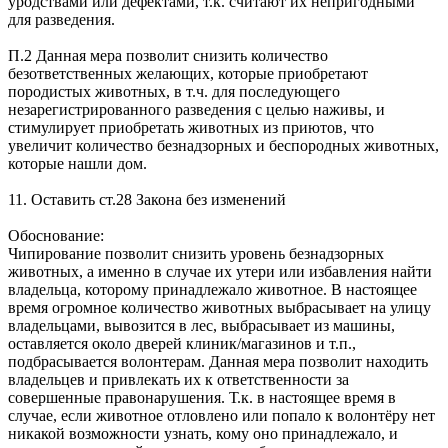
уродствами или дефектами, т.к. считают их непригодными
для разведения.
П.2 Данная мера позволит снизить количество
безответственных желающих, которые приобретают
породистых животных, в т.ч. для последующего
незарегистрированного разведения с целью наживы, и
стимулирует приобретать животных из приютов, что
увеличит количество безнадзорных и беспородных животных,
которые нашли дом.
11. Оставить ст.28 Закона без изменений
Обоснование:
Чипирование позволит снизить уровень безнадзорных
животных, а именно в случае их утери или избавления найти
владельца, которому принадлежало животное. В настоящее
время огромное количество животных выбрасывает на улицу
владельцами, вывозится в лес, выбрасывает из машины,
оставляется около дверей клиник/магазинов и т.п.,
подбрасывается волонтерам. Данная мера позволит находить
владельцев и привлекать их к ответственности за
совершенные правонарушения. Т.к. в настоящее время в
случае, если животное отловлено или попало к волонтёру нет
никакой возможности узнать, кому оно принадлежало, и