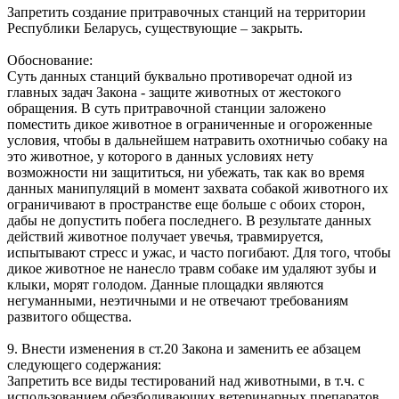
Запретить создание притравочных станций на территории
Республики Беларусь, существующие – закрыть.
Обоснование:
Суть данных станций буквально противоречат одной из
главных задач Закона - защите животных от жестокого
обращения. В суть притравочной станции заложено
поместить дикое животное в ограниченные и огороженные
условия, чтобы в дальнейшем натравить охотничью собаку на
это животное, у которого в данных условиях нету
возможности ни защититься, ни убежать, так как во время
данных манипуляций в момент захвата собакой животного их
ограничивают в пространстве еще больше с обоих сторон,
дабы не допустить побега последнего. В результате данных
действий животное получает увечья, травмируется,
испытывают стресс и ужас, и часто погибают. Для того, чтобы
дикое животное не нанесло травм собаке им удаляют зубы и
клыки, морят голодом. Данные площадки являются
негуманными, неэтичными и не отвечают требованиям
развитого общества.
9. Внести изменения в ст.20 Закона и заменить ее абзацем
следующего содержания:
Запретить все виды тестирований над животными, в т.ч. с
использованием обезболивающих ветеринарных препаратов.