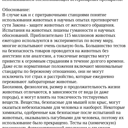
Обоснование:
В случае как и с притравочными станциями понятие
использования животных в научных опытах противоречит
сути Закона - защите животных от жестокого обращения.
Испытания на животных лишены гуманности и научных
обоснований. Приблизительно 115 миллионов животных
ежегодно используются в экспериментах по всему миру,
многие испытывают очень сильную боль. Большинство тестов
на безопасность товаров проводится на животных без
анестезии или аналгезии, а токсичные вещества могут
привести к огромным страданиям в течение долгого времени.
Даже если нормативные положения включают минимальные
стандарты по бережному отношению, они не могут
исключить тот страх и расстройство, которые ежедневно
переживают лабораторные животные.
Биохимия, физиология, размер и продолжительность жизни
животных отличаются, в зависимости от вида (и даже
породы), и могут влиять на токсичность тестируемых
веществ. Вещества, безопасные для мышей или крыс, могут
оказаться небезопасными для человека и наоборот. Некоторые
химикаты, одобренные как безопасные после испытаний на
животных, оказывались пагубными для человека, поэтому их
использование было прекращено. Тесты на (химическую)
токсичность фармацевтической продукции у грызунов