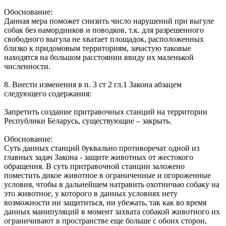
Обоснование:
Данная мера поможет снизить число нарушений при выгуле
собак без намордников и поводков, т.к. для разрешенного
свободного выгула не хватает площадок, расположенных
близко к придомовым территориям, зачастую таковые
находятся на большом расстоянии ввиду их маленькой
численности.
8. Внести изменения в п. 3 ст 2 гл.1 Закона абзацем
следующего содержания:
Запретить создание притравочных станций на территории
Республики Беларусь, существующие – закрыть.
Обоснование:
Суть данных станций буквально противоречат одной из
главных задач Закона - защите животных от жестокого
обращения. В суть притравочной станции заложено
поместить дикое животное в ограниченные и огороженные
условия, чтобы в дальнейшем натравить охотничью собаку на
это животное, у которого в данных условиях нету
возможности ни защититься, ни убежать, так как во время
данных манипуляций в момент захвата собакой животного их
ограничивают в пространстве еще больше с обоих сторон,