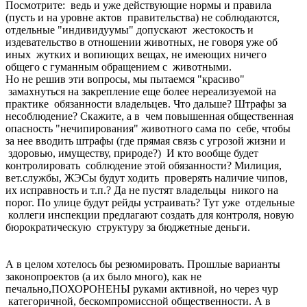
Посмотрите: ведь и уже действующие нормы и правила
(пусть и на уровне актов правительства) не соблюдаются,
отдельные "индивидуумы" допускают жестокость и
издевательство в отношении животных, не говоря уже об
иных жутких и вопиющих вещах, не имеющих ничего
общего с гуманным обращением с животными.
Но не решив эти вопросы, мы пытаемся "красиво"
замахнуться на закрепление еще более нереализуемой на
практике обязанности владельцев. Что дальше? Штрафы за
несоблюдение? Скажите, а в чем повышенная общественная
опасность "нечипирования" животного сама по себе, чтобы
за нее вводить штрафы (где прямая связь с угрозой жизни и
здоровью, имуществу, природе?) И кто вообще будет
контролировать соблюдение этой обязанности? Милиция,
вет.службы, ЖЭСы будут ходить проверять наличие чипов,
их исправность и т.п.? Да не пустят владельцы никого на
порог. По улице будут рейды устраивать? Тут уже отдельные
коллеги инспекции предлагают создать для контроля, новую
бюрократическую структуру за бюджетные деньги.
А в целом хотелось бы резюмировать. Прошлые варианты
законопроектов (а их было много), как не
печально,ПОХОРОНЕНЫ руками активной, но через чур
категоричной, бескомпромиссной общественности. А в