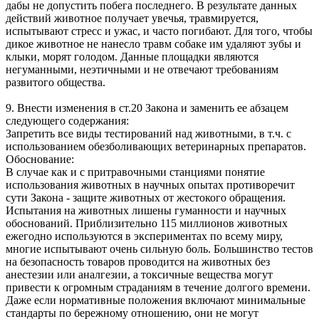
дабы не допустить побега последнего. В результате данных
действий животное получает увечья, травмируется,
испытывают стресс и ужас, и часто погибают. Для того, чтобы
дикое животное не нанесло травм собаке им удаляют зубы и
клыки, морят голодом. Данные площадки являются
негуманными, неэтичными и не отвечают требованиям
развитого общества.
9. Внести изменения в ст.20 Закона и заменить ее абзацем
следующего содержания:
Запретить все виды тестирований над животными, в т.ч. с
использованием обезболивающих ветеринарных препаратов.
Обоснование:
В случае как и с притравочными станциями понятие
использования животных в научных опытах противоречит
сути Закона - защите животных от жестокого обращения.
Испытания на животных лишены гуманности и научных
обоснований. Приблизительно 115 миллионов животных
ежегодно используются в экспериментах по всему миру,
многие испытывают очень сильную боль. Большинство тестов
на безопасность товаров проводится на животных без
анестезии или аналгезии, а токсичные вещества могут
привести к огромным страданиям в течение долгого времени.
Даже если нормативные положения включают минимальные
стандарты по бережному отношению, они не могут