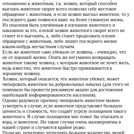
отношению к животным, т.к. хозяин, который способен
выгнать животное скорее всего позволял себе жестокое
обращение с животным, и если хозяин выгнал животное, то у
последнего даже появился шанс на более гуманную жизнь.
Из опасения быть уличённым в изгнании животного и
наказании за это, плохой хозяин животного скорее всего не
станет его выгонять, а, либо станет продолжать плохое
обращение с животным, либо лишит последнего жизни
каким-нибудь несчастным случаем.
Если же животное само убежало от хозяина, - очевидно, что
не от хорошей жизни. Опять же негуманно возвращать
животное такому хозяину, с которым животное не хочет жить,
ведь известно, что животное быстро привязывается к
хорошему хозяину.
Хозяин, который опасается, что животное убежит, может
чипировать животное на добровольных началах (для этого не
помешало бы провести рекламную акцию для достижения
наибольшей информированности населения).
Однако разумную причину чипировать животное можно
усмотреть в случае, если животное представляет большую
ценность и стоимость, что создаёт угрозу похищения такого
животного. В случае похищения чип помог бы отыскать и
вора, и животное. Но такие случаи очень маловероятны в
нашей стране и случаются крайне редко.
Полагаю, неразумно затруднять большое количество людей