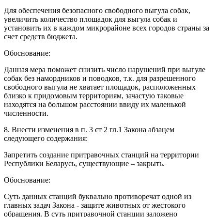
Для обеспечения безопасного свободного выгула собак,
увеличить количество площадок для выгула собак и
установить их в каждом микрорайоне всех городов страны за
счет средств бюджета.
Обоснование:
Данная мера поможет снизить число нарушений при выгуле
собак без намордников и поводков, т.к. для разрешенного
свободного выгула не хватает площадок, расположенных
близко к придомовым территориям, зачастую таковые
находятся на большом расстоянии ввиду их маленькой
численности.
8. Внести изменения в п. 3 ст 2 гл.1 Закона абзацем
следующего содержания:
Запретить создание притравочных станций на территории
Республики Беларусь, существующие – закрыть.
Обоснование:
Суть данных станций буквально противоречат одной из
главных задач Закона - защите животных от жестокого
обращения. В суть притравочной станции заложено