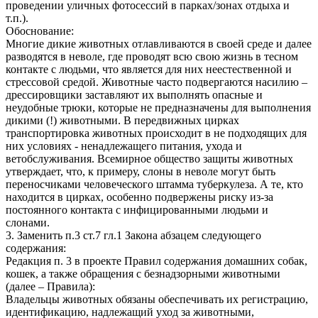
проведении уличных фотосессий в парках/зонах отдыха и
т.п.).
Обоснование:
Многие дикие животных отлавливаются в своей среде и далее
разводятся в неволе, где проводят всю свою жизнь в тесном
контакте с людьми, что является для них неестественной и
стрессовой средой. Животные часто подвергаются насилию –
дрессировщики заставляют их выполнять опасные и
неудобные трюки, которые не предназначены для выполнения
дикими (!) животными. В передвижных цирках
транспортировка животных происходит в не подходящих для
них условиях - ненадлежащего питания, ухода и
ветобслуживания. Всемирное общество защиты животных
утверждает, что, к примеру, слоны в неволе могут быть
переносчиками человеческого штамма туберкулеза. А те, кто
находится в цирках, особенно подвержены риску из-за
постоянного контакта с инфицированными людьми и
слонами.
3. Заменить п.3 ст.7 гл.1 Закона абзацем следующего
содержания:
Редакция п. 3 в проекте Правил содержания домашних собак,
кошек, а также обращения с безнадзорными животными
(далее – Правила):
Владельцы животных обязаны обеспечивать их регистрацию,
идентификацию, надлежащий уход за животными,