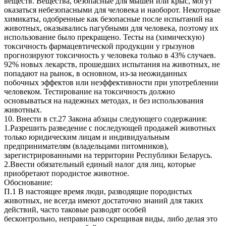
веществ. Вещества, безопасные для мышей или крыс, могут
оказаться небезопасными для человека и наоборот. Некоторые
химикаты, одобренные как безопасные после испытаний на
животных, оказывались пагубными для человека, поэтому их
использование было прекращено. Тесты на (химическую)
токсичность фармацевтической продукции у грызунов
прогнозируют токсичность у человека только в 43% случаев.
92% новых лекарств, прошедших испытания на животных, не
попадают на рынок, в основном, из-за неожиданных
побочных эффектов или неэффективности при употреблении
человеком. Тестирование на токсичность должно
основываться на надежных методах, и без использования
животных.
10. Внести в ст.27 Закона абзацы следующего содержания:
1.Разрешить разведение с последующей продажей животных
только юридическим лицам и индивидуальным
предпринимателям (владельцами питомников),
зарегистрированными на территории Республики Беларусь.
2.Ввести обязательный единый налог для лиц, которые
приобретают породистое животное.
Обоснование:
П.1 В настоящее время люди, разводящие породистых
животных, не всегда имеют достаточно знаний для таких
действий, часто таковые разводят особей
бесконтрольно, неправильно скрещивая виды, либо делая это