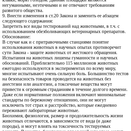
негуманными, неэтичными и не отвечают требованиям
развитого общества.
9. Внести изменения в ст.20 Закона и заменить ее абзацем
следующего содержания:
Запретить все виды тестирований над животными, в т.ч. с
использованием обезболивающих ветеринарных препаратов.
Обоснование:
В случае как и с притравочными станциями понятие
использования животных в научных опытах противоречит
сути Закона - защите животных от жестокого обращения.
Испытания на животных лишены гуманности и научных
обоснований. Приблизительно 115 миллионов животных
ежегодно используются в экспериментах по всему миру,
многие испытывают очень сильную боль. Большинство тестов
на безопасность товаров проводится на животных без
анестезии или аналгезии, а токсичные вещества могут
привести к огромным страданиям в течение долгого времени.
Даже если нормативные положения включают минимальные
стандарты по бережному отношению, они не могут
исключить тот страх и расстройство, которые ежедневно
переживают лабораторные животные.
Биохимия, физиология, размер и продолжительность жизни
животных отличаются, в зависимости от вида (и даже
породы), и могут влиять на токсичность тестируемых