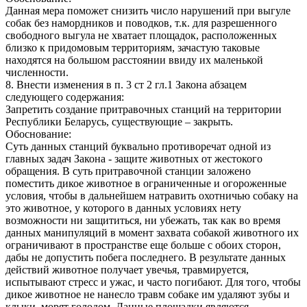
Данная мера поможет снизить число нарушений при выгуле
собак без намордников и поводков, т.к. для разрешенного
свободного выгула не хватает площадок, расположенных
близко к придомовым территориям, зачастую таковые
находятся на большом расстоянии ввиду их маленькой
численности.
8. Внести изменения в п. 3 ст 2 гл.1 Закона абзацем
следующего содержания:
Запретить создание притравочных станций на территории
Республики Беларусь, существующие – закрыть.
Обоснование:
Суть данных станций буквально противоречат одной из
главных задач Закона - защите животных от жестокого
обращения. В суть притравочной станции заложено
поместить дикое животное в ограниченные и огороженные
условия, чтобы в дальнейшем натравить охотничью собаку на
это животное, у которого в данных условиях нету
возможности ни защититься, ни убежать, так как во время
данных манипуляций в момент захвата собакой животного их
ограничивают в пространстве еще больше с обоих сторон,
дабы не допустить побега последнего. В результате данных
действий животное получает увечья, травмируется,
испытывают стресс и ужас, и часто погибают. Для того, чтобы
дикое животное не нанесло травм собаке им удаляют зубы и
клыки, морят голодом. Данные площадки являются