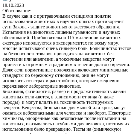
18.10.2023
Обоснование:
В случае как и с притравочными станциями понятие
использования животных в научных опытах противоречит
сути Закона - защите животных от жестокого обращения.
Испытания на животных лишены гуманности и научных
обоснований. Приблизительно 115 миллионов животных
ежегодно используются в экспериментах по всему миру,
многие испытывают очень сильную боль. Большинство тестов
на безопасность товаров проводится на животных без
анестезии или аналгезии, а токсичные вещества могут
привести к огромным страданиям в течение долгого времени.
Даже если нормативные положения включают минимальные
стандарты по бережному отношению, они не могут
исключить тот страх и расстройство, которые ежедневно
переживают лабораторные животные.
Биохимия, физиология, размер и продолжительность жизни
животных отличаются, в зависимости от вида (и даже
породы), и могут влиять на токсичность тестируемых
веществ. Вещества, безопасные для мышей или крыс, могут
оказаться небезопасными для человека и наоборот. Некоторые
химикаты, одобренные как безопасные после испытаний на
животных, оказывались пагубными для человека, поэтому их
использование было прекращено. Тесты на (химическую)