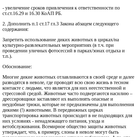
- увеличение сроков привлечения к ответственности по
ст.ст.16.29 и 16.30 КоАП РБ.
2. Дополнить п.1 ст.17 гл.3 Закона абзацем следующего
содержания:
Запретить использование диких животных в цирках/на
культурно-развлекательных мероприятиях (в т.ч. при
проведении уличных фотосессий в парках/зонах отдыха и
т.п.).
Обоснование:
Многие дикие животных отлавливаются в своей среде и далее
разводятся в неволе, где проводят всю свою жизнь в тесном
контакте с людьми, что является для них неестественной и
стрессовой средой. Животные часто подвергаются насилию –
дрессировщики заставляют их выполнять опасные и
неудобные трюки, которые не предназначены для выполнения
дикими (!) животными. В передвижных цирках
транспортировка животных происходит в не подходящих для
них условиях - ненадлежащего питания, ухода и
ветобслуживания. Всемирное общество защиты животных
утверждает, что, к примеру, слоны в неволе могут быть