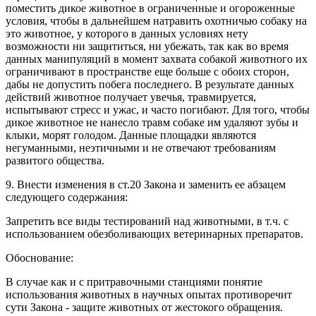
поместить дикое животное в ограниченные и огороженные
условия, чтобы в дальнейшем натравить охотничью собаку на
это животное, у которого в данных условиях нету
возможности ни защититься, ни убежать, так как во время
данных манипуляций в момент захвата собакой животного их
ограничивают в пространстве еще больше с обоих сторон,
дабы не допустить побега последнего. В результате данных
действий животное получает увечья, травмируется,
испытывают стресс и ужас, и часто погибают. Для того, чтобы
дикое животное не нанесло травм собаке им удаляют зубы и
клыки, морят голодом. Данные площадки являются
негуманными, неэтичными и не отвечают требованиям
развитого общества.
9. Внести изменения в ст.20 Закона и заменить ее абзацем
следующего содержания:
Запретить все виды тестирований над животными, в т.ч. с
использованием обезболивающих ветеринарных препаратов.
Обоснование:
В случае как и с притравочными станциями понятие
использования животных в научных опытах противоречит
сути Закона - защите животных от жестокого обращения.