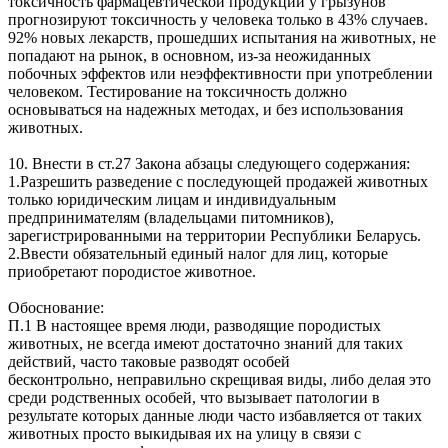
токсичность фармацевтической продукции у грызунов
прогнозируют токсичность у человека только в 43% случаев.
92% новых лекарств, прошедших испытания на животных, не
попадают на рынок, в основном, из-за неожиданных
побочных эффектов или неэффективности при употреблении
человеком. Тестирование на токсичность должно
основываться на надежных методах, и без использования
животных.
10. Внести в ст.27 Закона абзацы следующего содержания:
1.Разрешить разведение с последующей продажей животных
только юридическим лицам и индивидуальным
предпринимателям (владельцами питомников),
зарегистрированными на территории Республики Беларусь.
2.Ввести обязательный единый налог для лиц, которые
приобретают породистое животное.
Обоснование:
П.1 В настоящее время люди, разводящие породистых
животных, не всегда имеют достаточно знаний для таких
действий, часто таковые разводят особей
бесконтрольно, неправильно скрещивая виды, либо делая это
среди родственных особей, что вызывает патологии в
результате которых данные люди часто избавляется от таких
животных просто выкидывая их на улицу в связи с