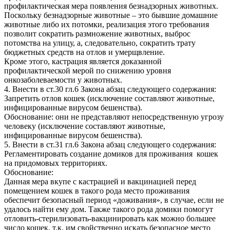
профилактическая мера появления безнадзорных животных.
Поскольку безнадзорные животные – это бывшие домашние
животные либо их потомки, реализация этого требования
позволит сократить размножение животных, выброс
потомства на улицу, а, следовательно, сократить трату
бюджетных средств на отлов и умерщвление.
Кроме этого, кастрация является доказанной
профилактической мерой по снижению уровня
онкозаболеваемости у животных.
4. Внести в ст.30 гл.6 Закона абзац следующего содержания:
Запретить отлов кошек (исключение составляют животные,
инфицированные вирусом бешенства).
Обоснование: они не представляют непосредственную угрозу
человеку (исключение составляют животные,
инфицированные вирусом бешенства).
5. Внести в ст.31 гл.6 Закона абзац следующего содержания:
Регламентировать создание домиков для проживания кошек
на придомовых территориях.
Обоснование:
Данная мера вкупе с кастрацией и вакцинацией перед
помещением кошек в такого рода место проживания
обеспечит безопасный период «доживания», в случае, если не
удалось найти ему дом. Также такого рода домики помогут
отловить-стерилизовать-вакцинировать как можно большее
число кошек, т.к. им свойственно искать безопасное место