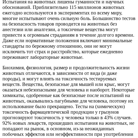
Испытания на животных лишены гуманности и научных
обоснований. Приблизительно 115 миллионов животных
ежегодно используются в экспериментах по всему миру,
многие испытывают очень сильную боль. Большинство тестов
на безопасность товаров проводится на животных без
анестезии или аналгезии, а токсичные вещества могут
привести к огромным страданиям в течение долгого времени.
Даже если нормативные положения включают минимальные
стандарты по бережному отношению, они не могут
исключить тот страх и расстройство, которые ежедневно
переживают лабораторные животные.
Биохимия, физиология, размер и продолжительность жизни
животных отличаются, в зависимости от вида (и даже
породы), и могут влиять на токсичность тестируемых
веществ. Вещества, безопасные для мышей или крыс, могут
оказаться небезопасными для человека и наоборот. Некоторые
химикаты, одобренные как безопасные после испытаний на
животных, оказывались пагубными для человека, поэтому их
использование было прекращено. Тесты на (химическую)
токсичность фармацевтической продукции у грызунов
прогнозируют токсичность у человека только в 43% случаев.
92% новых лекарств, прошедших испытания на животных, не
попадают на рынок, в основном, из-за неожиданных
побочных эффектов или неэффективности при употреблении