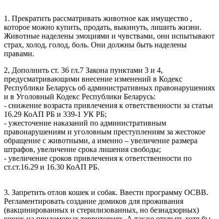
1. Прекратить рассматривать животное как имущество ,
которое можно купить, продать, выкинуть, лишить жизни.
Животные наделены эмоциями и чувствами, они испытывают
страх, холод, голод, боль. Они должны быть наделены
правами.
2, Дополнить ст. 36 гл.7 Закона пунктами 3 и 4,
предусматривающими внесение изменений в Кодекс
Республики Беларусь об административных правонарушениях
и в Уголовный Кодекс Республики Беларусь:
- снижение возраста привлечения к ответственности за статьи
16.29 КоАП РБ и 339-1 УК РБ;
- ужесточение наказаний по административным
правонарушениям и уголовным преступлениям за жестокое
обращение с животными, а именно – увеличение размера
штрафов, увеличение срока лишения свободы;
- увеличение сроков привлечения к ответственности по
ст.ст.16.29 и 16.30 КоАП РБ.
3. Запретить отлов кошек и собак. Ввести программу ОСВВ.
Регламентировать создание домиков для проживания
(вакцинированных и стерилизованных, но безнадзорных)
кошек на придомовых территориях. А также открыть хотя бы