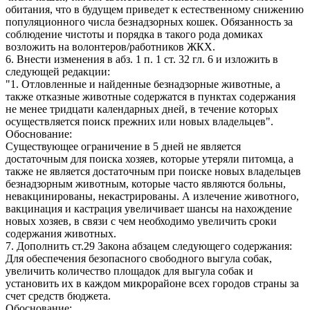
обитания, что в будущем приведет к естественному снижению
популяционного числа безнадзорных кошек. Обязанность за
соблюдение чистоты и порядка в такого рода домиках
возложить на волонтеров/работников ЖКХ.
6. Внести изменения в абз. 1 п. 1 ст. 32 гл. 6 и изложить в
следующей редакции:
"1. Отловленные и найденные безнадзорные животные, а
также отказные животные содержатся в пунктах содержания
не менее тридцати календарных дней, в течение которых
осуществляется поиск прежних или новых владельцев".
Обоснование:
Существующее ограничение в 5 дней не является
достаточным для поиска хозяев, которые утеряли питомца, а
также не является достаточным при поиске новых владельцев
безнадзорным животным, которые часто являются больны,
невакцинированы, некастрированы. А излечение животного,
вакцинация и кастрация увеличивает шансы на нахождение
новых хозяев, в связи с чем необходимо увеличить сроки
содержания животных.
7. Дополнить ст.29 Закона абзацем следующего содержания:
Для обеспечения безопасного свободного выгула собак,
увеличить количество площадок для выгула собак и
установить их в каждом микрорайоне всех городов страны за
счет средств бюджета.
Обоснование: