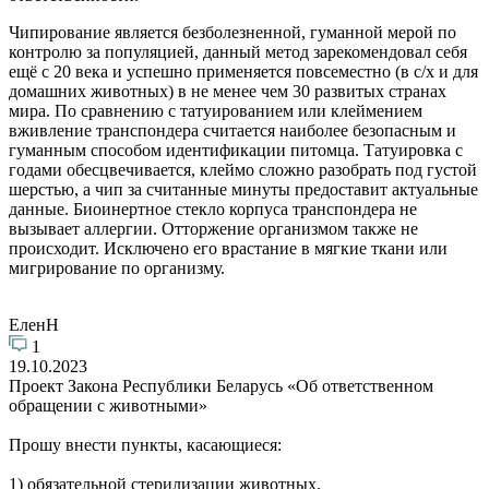
Чипирование является безболезненной, гуманной мерой по
контролю за популяцией, данный метод зарекомендовал себя
ещё с 20 века и успешно применяется повсеместно (в с/х и для
домашних животных) в не менее чем 30 развитых странах
мира. По сравнению с татуированием или клеймением
вживление транспондера считается наиболее безопасным и
гуманным способом идентификации питомца. Татуировка с
годами обесцвечивается, клеймо сложно разобрать под густой
шерстью, а чип за считанные минуты предоставит актуальные
данные. Биоинертное стекло корпуса транспондера не
вызывает аллергии. Отторжение организмом также не
происходит. Исключено его врастание в мягкие ткани или
мигрирование по организму.
ЕленН
1
19.10.2023
Проект Закона Республики Беларусь «Об ответственном
обращении с животными»
Прошу внести пункты, касающиеся:
1) обязательной стерилизации животных,