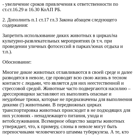
- увеличение сроков привлечения к ответственности по
ст.ст.16.29 и 16.30 КоАП РБ.
2. Дополнить п.1 ст.17 гл.3 Закона абзацем следующего
содержания:
Запретить использование диких животных в цирках/на
культурно-развлекательных мероприятиях (в т.ч. при
проведении уличных фотосессий в парках/зонах отдыха и
т.п.).
Обоснование:
Многие дикие животных отлавливаются в своей среде и далее
разводятся в неволе, где проводят всю свою жизнь в тесном
контакте с людьми, что является для них неестественной и
стрессовой средой. Животные часто подвергаются насилию –
дрессировщики заставляют их выполнять опасные и
неудобные трюки, которые не предназначены для выполнения
дикими (!) животными. В передвижных цирках
транспортировка животных происходит в не подходящих для
них условиях - ненадлежащего питания, ухода и
ветобслуживания. Всемирное общество защиты животных
утверждает, что, к примеру, слоны в неволе могут быть
переносчиками человеческого штамма туберкулеза. А те, кто