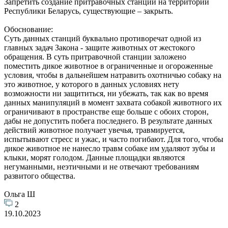
Запретить создание притравочных станций на территории
Республики Беларусь, существующие – закрыть.
Обоснование:
Суть данных станций буквально противоречат одной из
главных задач Закона - защите животных от жестокого
обращения. В суть притравочной станции заложено
поместить дикое животное в ограниченные и огороженные
условия, чтобы в дальнейшем натравить охотничью собаку на
это животное, у которого в данных условиях нету
возможности ни защититься, ни убежать, так как во время
данных манипуляций в момент захвата собакой животного их
ограничивают в пространстве еще больше с обоих сторон,
дабы не допустить побега последнего. В результате данных
действий животное получает увечья, травмируется,
испытывают стресс и ужас, и часто погибают. Для того, чтобы
дикое животное не нанесло травм собаке им удаляют зубы и
клыки, морят голодом. Данные площадки являются
негуманными, неэтичными и не отвечают требованиям
развитого общества.
Ольга Ш
2
19.10.2023