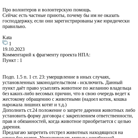
Про волонтеров и волонтерскую помощь.
Сейчас есть частные приюты, почему бы им не оказать
господдержку, если они зарегистрированы уже юридически
правильно.
Kata
1
19.10.2023
Комментарий к фрагменту проекта НПА:
Пункт : 1
Подп. 1.5 п. 1 ст. 23: умерщвление в иных случаях,
установленных законодательством - исключить. Данный
пункт даёт право усыплять животное по желанию владельца
без каких-либо весомых причин, что в свою очередь ведет к
жестокому обращению с животными (надоел котик, кошка
нарожала лишних котят и т.д.)
Дополнить ст.24 положение о запрете дарения животных либо
установить форму договора с закреплением ответственности,
прав и обязанностей, когда животное приобретается с целью
дарения.
Предлагаю запретить отстрел животных находящихся на
улице без хозяев. Урегулировать методы неизбежной