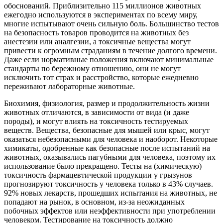
обоснований. Приблизительно 115 миллионов животных
ежегодно используются в экспериментах по всему миру,
многие испытывают очень сильную боль. Большинство тестов
на безопасность товаров проводится на животных без
анестезии или аналгезии, а токсичные вещества могут
привести к огромным страданиям в течение долгого времени.
Даже если нормативные положения включают минимальные
стандарты по бережному отношению, они не могут
исключить тот страх и расстройство, которые ежедневно
переживают лабораторные животные.
Биохимия, физиология, размер и продолжительность жизни
животных отличаются, в зависимости от вида (и даже
породы), и могут влиять на токсичность тестируемых
веществ. Вещества, безопасные для мышей или крыс, могут
оказаться небезопасными для человека и наоборот. Некоторые
химикаты, одобренные как безопасные после испытаний на
животных, оказывались пагубными для человека, поэтому их
использование было прекращено. Тесты на (химическую)
токсичность фармацевтической продукции у грызунов
прогнозируют токсичность у человека только в 43% случаев.
92% новых лекарств, прошедших испытания на животных, не
попадают на рынок, в основном, из-за неожиданных
побочных эффектов или неэффективности при употреблении
человеком. Тестирование на токсичность должно