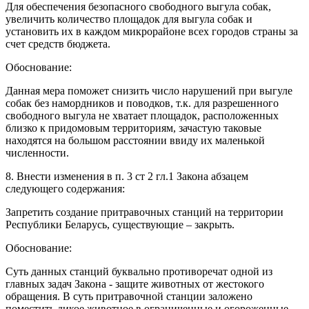
Для обеспечения безопасного свободного выгула собак,
увеличить количество площадок для выгула собак и
установить их в каждом микрорайоне всех городов страны за
счет средств бюджета.
Обоснование:
Данная мера поможет снизить число нарушений при выгуле
собак без намордников и поводков, т.к. для разрешенного
свободного выгула не хватает площадок, расположенных
близко к придомовым территориям, зачастую таковые
находятся на большом расстоянии ввиду их маленькой
численности.
8. Внести изменения в п. 3 ст 2 гл.1 Закона абзацем
следующего содержания:
Запретить создание притравочных станций на территории
Республики Беларусь, существующие – закрыть.
Обоснование:
Суть данных станций буквально противоречат одной из
главных задач Закона - защите животных от жестокого
обращения. В суть притравочной станции заложено
поместить дикое животное в ограниченные и огороженные