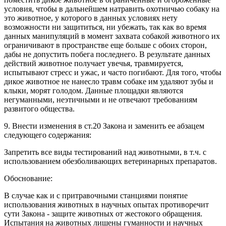
условия, чтобы в дальнейшем натравить охотничью собаку на
это животное, у которого в данных условиях нету
возможности ни защититься, ни убежать, так как во время
данных манипуляций в момент захвата собакой животного их
ограничивают в пространстве еще больше с обоих сторон,
дабы не допустить побега последнего. В результате данных
действий животное получает увечья, травмируется,
испытывают стресс и ужас, и часто погибают. Для того, чтобы
дикое животное не нанесло травм собаке им удаляют зубы и
клыки, морят голодом. Данные площадки являются
негуманными, неэтичными и не отвечают требованиям
развитого общества.
9. Внести изменения в ст.20 Закона и заменить ее абзацем
следующего содержания:
Запретить все виды тестирований над животными, в т.ч. с
использованием обезболивающих ветеринарных препаратов.
Обоснование:
В случае как и с притравочными станциями понятие
использования животных в научных опытах противоречит
сути Закона - защите животных от жестокого обращения.
Испытания на животных лишены гуманности и научных