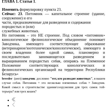
ГЛАВА 1. Статья 1
.
Изменить
формулировку пункта 23.
Сейчас: 23
. Питомник — капитальное строение (здание,
сооружение) и его
части, предназначенные для разведения и содержания
породистых и (или)
служебных животных.
Но питомник – это НЕ строение. Под словом «питомник»
кинологическое /фелинологическое объединение понимает
Заводчика, имеющего соответствующее образование
(ветеринарное/зоотехническое/кинологическое), имеющего в
своем владении более одной самки, планомерно и
последовательно занимающегося разведением и
выращиванием породистых собак, опираясь на Племенное
Положение соответствующих кинологических и
фелинологических организаций на территории Республики
Беларусь»
breeder
(англ)
заводчик
дословно
"тот, кто разводит животных"
, в нашем
случае собак. Питомник = это несколько племенных собак + Заводчик.
Какой смысл в строительстве здания/сооружения для трех самок той-
терьера? или трех кошек?