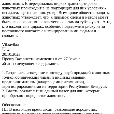
животными. В передвижных цирках транспортировка
животных происходит в не подходящих для них условиях -
ненадлежащего питания, ухода. Всемирное общество защиты
животных утверждает, что, к примеру, слоны в неволе могут
быть переносчиками человеческого штамма туберкулеза. А те,
кто находится в цирках, особенно подвержены риску из-за
постоянного контакта с инфицированными людьми и
слонами.
Vikravikra
4
20.10.2023
Прошу Вас внести изменения в ст. 27 Закона
абзацы следующего содержания:
1. Разрешить разведение с последующей продажей животных
только юридическим лицам и индивидуальным
предпринимателям (владельцами питомников),
зарегистрированными на территории Республики Беларусь.
2. Ввести обязательный единый налог для лиц, которые
приобретают породистое животное.
Обоснование:
П.1 В настоящее время люди, разводящие породистых
животных, не всегда имеют достаточно знаний для таких