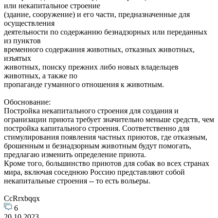
или некапитальное строение
(здание, сооружение) и его части, предназначенные для
осуществления
деятельности по содержанию безнадзорных или переданных
из пунктов
временного содержания животных, отказных животных,
изъятых
животных, поиску прежних либо новых владельцев
животных, а также по
пропаганде гуманного отношения к животным.
Обоснование:
Постройка некапитального строения для создания и
огранизации приюта требует значительно меньше средств, чем
постройка капитального строения. Соответственно для
стимулирования появления частных приютов, где отказным,
брошенным и безнадзорным животным будут помогать,
предлагаю изменить определение приюта.
Кроме того, большинство приютов для собак во всех странах
мира, включая соседнюю Россию представляют собой
некапитальные строения -- то есть вольеры.
CcRrxbqqx
6
20.10.2023