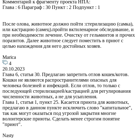
Комментарий к фрагменту проекта НПА:
Глава : 6 Параграф : 30 Пункт : 2 Подпункт : 1
После олова, животное должно пойти :стерилизацию (самка),
или кастрацию (самец).пройти вктиленарное обследование, и
при необходимости лечение. Очистку от гельминтов и прочих
поразитов. Далее животное следует поместить в приют с
целью нахождения для него достойных хозяев.
Marica
4
20.10.2023
Глава 6, статья 30. Предлагаю запретить отлов кошек/котов.
Кошки не являются распространителями опасных для
человека болезней и инфекций. Если отлов, то только с
последующей стерилизацией/кастрацией для регулирования
численности животных, а не для усыпления.
Глава 1, статья 1, пункт 25. Касается приюта для животных,
предлагаю в данном пункте исключить слово "капитальное",
так как могут оказаться под угрозой закрытия многие
волонтерские приюты. Сделать менее строгим понятие
"приют".
Nasty