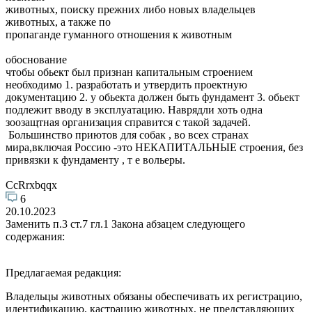
животных, поиску прежних либо новых владельцев
животных, а также по
пропаганде гуманного отношения к животным
обоснование
чтобы обьект был признан капитальным строением
необходимо 1. разработать и утвердить проектную
документацию 2. у обьекта должен быть фундамент 3. обьект
подлежит вводу в эксплуатацию. Наврядли хоть одна
зоозащтная организация справится с такой задачей.
Большинство приютов для собак , во всех странах
мира,включая Россию -это НЕКАПИТАЛЬНЫЕ строения, без
привязки к фундаменту , т е вольеры.
CcRrxbqqx
6
20.10.2023
Заменить п.3 ст.7 гл.1 Закона абзацем следующего
содержания:
Предлагаемая редакция:
Владельцы животных обязаны обеспечивать их регистрацию,
идентификацию, кастрацию животных, не представляющих