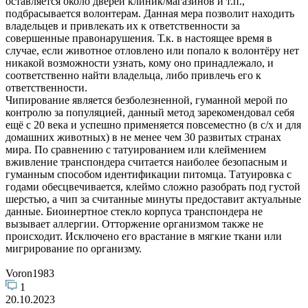
оставляется около дверей клиник/магазинов и т.п.,
подбрасывается волонтерам. Данная мера позволит находить
владельцев и привлекать их к ответственности за
совершенные правонарушения. Т.к. в настоящее время в
случае, если животное отловлено или попало к волонтёру нет
никакой возможности узнать, кому оно принадлежало, и
соответственно найти владельца, либо привлечь его к
ответственности.
Чипирование является безболезненной, гуманной мерой по
контролю за популяцией, данный метод зарекомендовал себя
ещё с 20 века и успешно применяется повсеместно (в с/х и для
домашних животных) в не менее чем 30 развитых странах
мира. По сравнению с татуированием или клеймением
вживление транспондера считается наиболее безопасным и
гуманным способом идентификации питомца. Татуировка с
годами обесцвечивается, клеймо сложно разобрать под густой
шерстью, а чип за считанные минуты предоставит актуальные
данные. Биоинертное стекло корпуса транспондера не
вызывает аллергии. Отторжение организмом также не
происходит. Исключено его врастание в мягкие ткани или
мигрирование по организму.
Voron1983
1
20.10.2023