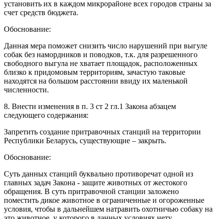
установить их в каждом микрорайоне всех городов страны за
счет средств бюджета.
Обоснование:
Данная мера поможет снизить число нарушений при выгуле
собак без намордников и поводков, т.к. для разрешенного
свободного выгула не хватает площадок, расположенных
близко к придомовым территориям, зачастую таковые
находятся на большом расстоянии ввиду их маленькой
численности.
8. Внести изменения в п. 3 ст 2 гл.1 Закона абзацем
следующего содержания:
Запретить создание притравочных станций на территории
Республики Беларусь, существующие – закрыть.
Обоснование:
Суть данных станций буквально противоречат одной из
главных задач Закона - защите животных от жестокого
обращения. В суть притравочной станции заложено
поместить дикое животное в ограниченные и огороженные
условия, чтобы в дальнейшем натравить охотничью собаку на
это животное, у которого в данных условиях нету