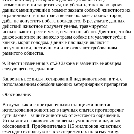
возможности ни защититься, ни убежать, так как во время
данных манипуляций в момент захвата собакой животного их
ограничивают в пространстве еще больше с обоих сторон,
дабы не допустить побега последнего. В результате данных
действий животное получает увечья, травмируется,
испытывают стресс и ужас, и часто погибают. Для того, чтобы
дикое животное не нанесло травм собаке им удаляют зубы и
клыки, морят голодом. Данные площадки являются
негуманными, неэтичными и не отвечают требованиям
развитого общества.
9. Внести изменения в ст.20 Закона и заменить ее абзацем
следующего содержания:
Запретить все виды тестирований над животными, в т.ч. с
использованием обезболивающих ветеринарных препаратов.
Обоснование:
В случае как и с притравочными станциями понятие
использования животных в научных опытах противоречит
сути Закона - защите животных от жестокого обращения.
Испытания на животных лишены гуманности и научных
обоснований. Приблизительно 115 миллионов животных
ежегодно используются в экспериментах по всему миру,