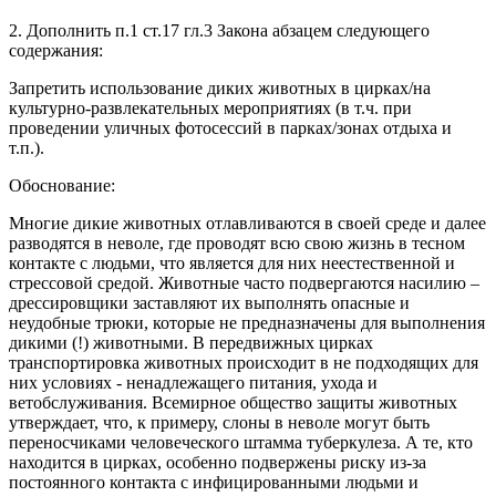
2. Дополнить п.1 ст.17 гл.3 Закона абзацем следующего
содержания:
Запретить использование диких животных в цирках/на
культурно-развлекательных мероприятиях (в т.ч. при
проведении уличных фотосессий в парках/зонах отдыха и
т.п.).
Обоснование:
Многие дикие животных отлавливаются в своей среде и далее
разводятся в неволе, где проводят всю свою жизнь в тесном
контакте с людьми, что является для них неестественной и
стрессовой средой. Животные часто подвергаются насилию –
дрессировщики заставляют их выполнять опасные и
неудобные трюки, которые не предназначены для выполнения
дикими (!) животными. В передвижных цирках
транспортировка животных происходит в не подходящих для
них условиях - ненадлежащего питания, ухода и
ветобслуживания. Всемирное общество защиты животных
утверждает, что, к примеру, слоны в неволе могут быть
переносчиками человеческого штамма туберкулеза. А те, кто
находится в цирках, особенно подвержены риску из-за
постоянного контакта с инфицированными людьми и