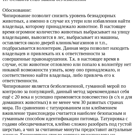
Обоснование:
Чипирование позволит снизить уровень безнадзорных
животных, а именно в случае их утери или избавления найти
владельца, которому принадлежало животное. В настоящее
время огромное количество животных выбрасывает на улицу
владельцами, вывозится в лес, выбрасывает из машины,
оставляется около дверей клиник/магазинов и т.п.,
подбрасывается волонтерам. Данная мера позволит находить
владельцев и привлекать их к ответственности за
совершенные правонарушения. Т.к. в настоящее время в
случае, если животное отловлено или попало к волонтёру нет
никакой возможности узнать, кому оно принадлежало, и
соответственно найти владельца, либо привлечь его к
ответственности.
Чипирование является безболезненной, гуманной мерой по
контролю за популяцией, данный метод зарекомендовал себя
ещё с 20 века и успешно применяется повсеместно (в с/х и для
домашних животных) в не менее чем 30 развитых странах
мира. По сравнению с татуированием или клеймением
вживление транспондера считается наиболее безопасным и
гуманным способом идентификации питомца. Татуировка с
годами обесцвечивается, клеймо сложно разобрать под густой
шерстью, а чип за считанные минуты предоставит актуальные
данные. Биоинертное стекло корпуса транспондера не