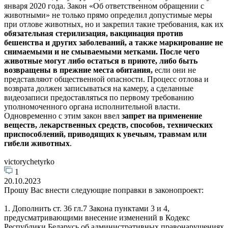
января 2020 года. Закон «Об ответственном обращении с
животными» не только прямо определил допустимые меры
при отлове животных, но и закрепил такие требования, как их
обязательная стерилизация, вакцинация против
бешенства и других заболеваний, а также маркирование не
снимаемыми и не смываемыми метками. После чего
животные могут либо остаться в приюте, либо быть
возвращены в прежние места обитания,
если они не
представляют общественной опасности. Процесс отлова и
возврата должен записываться на камеру, а сделанные
видеозаписи предоставляться по первому требованию
уполномоченного органа исполнительной власти.
Одновременно с этим закон ввел
запрет на применение
веществ, лекарственных средств, способов, технических
приспособлений, приводящих к увечьям, травмам или
гибели животных
.
victorychetyrko
1
20.10.2023
Прошу Вас внести следующие поправки в законопроект:
1. Дополнить ст. 36 гл.7 Закона пунктами 3 и 4,
предусматривающими внесение изменений в Кодекс
Республики Беларусь об административных правонарушениях