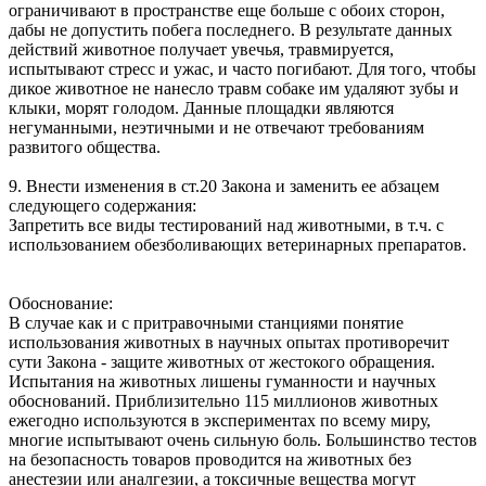
ограничивают в пространстве еще больше с обоих сторон,
дабы не допустить побега последнего. В результате данных
действий животное получает увечья, травмируется,
испытывают стресс и ужас, и часто погибают. Для того, чтобы
дикое животное не нанесло травм собаке им удаляют зубы и
клыки, морят голодом. Данные площадки являются
негуманными, неэтичными и не отвечают требованиям
развитого общества.
9. Внести изменения в ст.20 Закона и заменить ее абзацем
следующего содержания:
Запретить все виды тестирований над животными, в т.ч. с
использованием обезболивающих ветеринарных препаратов.
Обоснование:
В случае как и с притравочными станциями понятие
использования животных в научных опытах противоречит
сути Закона - защите животных от жестокого обращения.
Испытания на животных лишены гуманности и научных
обоснований. Приблизительно 115 миллионов животных
ежегодно используются в экспериментах по всему миру,
многие испытывают очень сильную боль. Большинство тестов
на безопасность товаров проводится на животных без
анестезии или аналгезии, а токсичные вещества могут