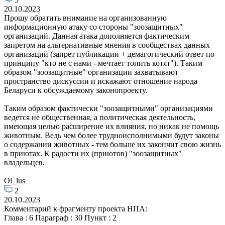
20.10.2023
Прошу обратить внимание на организованную
информационную атаку со стороны "зоозащитных"
организаций. Данная атака дополняется фактическим
запретом на альтернативные мнения в сообществах данных
организаций (запрет публикации + демагогический ответ по
принципу "кто не с нами - мечтает топить котят"). Таким
образом "зоозащитные" организации захватывают
пространство дискуссии и искажают отношение народа
Беларуси к обсуждаемому законопроекту.
Таким образом фактически "зоозащитными" организациями
ведется не общественная, а политическая деятельность,
имеющая целью расширение их влияния, но никак не помощь
животным. Ведь чем более трудноисполнимыми будут законы
о содержании животных - тем больше их закончит свою жизнь
в приютах. К радости их (приютов) "зоозащитных"
владельцев.
Ol_lus
2
20.10.2023
Комментарий к фрагменту проекта НПА:
Глава : 6 Параграф : 30 Пункт : 2