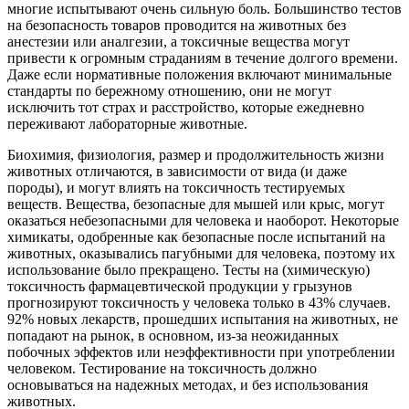
многие испытывают очень сильную боль. Большинство тестов
на безопасность товаров проводится на животных без
анестезии или аналгезии, а токсичные вещества могут
привести к огромным страданиям в течение долгого времени.
Даже если нормативные положения включают минимальные
стандарты по бережному отношению, они не могут
исключить тот страх и расстройство, которые ежедневно
переживают лабораторные животные.
Биохимия, физиология, размер и продолжительность жизни
животных отличаются, в зависимости от вида (и даже
породы), и могут влиять на токсичность тестируемых
веществ. Вещества, безопасные для мышей или крыс, могут
оказаться небезопасными для человека и наоборот. Некоторые
химикаты, одобренные как безопасные после испытаний на
животных, оказывались пагубными для человека, поэтому их
использование было прекращено. Тесты на (химическую)
токсичность фармацевтической продукции у грызунов
прогнозируют токсичность у человека только в 43% случаев.
92% новых лекарств, прошедших испытания на животных, не
попадают на рынок, в основном, из-за неожиданных
побочных эффектов или неэффективности при употреблении
человеком. Тестирование на токсичность должно
основываться на надежных методах, и без использования
животных.