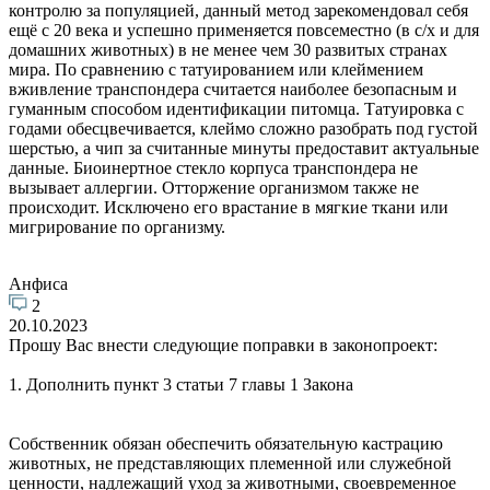
контролю за популяцией, данный метод зарекомендовал себя
ещё с 20 века и успешно применяется повсеместно (в с/х и для
домашних животных) в не менее чем 30 развитых странах
мира. По сравнению с татуированием или клеймением
вживление транспондера считается наиболее безопасным и
гуманным способом идентификации питомца. Татуировка с
годами обесцвечивается, клеймо сложно разобрать под густой
шерстью, а чип за считанные минуты предоставит актуальные
данные. Биоинертное стекло корпуса транспондера не
вызывает аллергии. Отторжение организмом также не
происходит. Исключено его врастание в мягкие ткани или
мигрирование по организму.
Анфиса
2
20.10.2023
Прошу Вас внести следующие поправки в законопроект:
1. Дополнить пункт 3 статьи 7 главы 1 Закона
Собственник обязан обеспечить обязательную кастрацию
животных, не представляющих племенной или служебной
ценности, надлежащий‌ уход за животными, своевременное