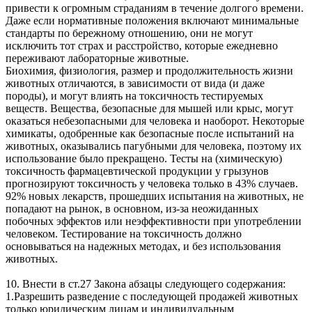
привести к огромным страданиям в течение долгого времени.
Даже если нормативные положения включают минимальные
стандарты по бережному отношению, они не могут
исключить тот страх и расстройство, которые ежедневно
переживают лабораторные животные.
Биохимия, физиология, размер и продолжительность жизни
животных отличаются, в зависимости от вида (и даже
породы), и могут влиять на токсичность тестируемых
веществ. Вещества, безопасные для мышей или крыс, могут
оказаться небезопасными для человека и наоборот. Некоторые
химикаты, одобренные как безопасные после испытаний на
животных, оказывались пагубными для человека, поэтому их
использование было прекращено. Тесты на (химическую)
токсичность фармацевтической продукции у грызунов
прогнозируют токсичность у человека только в 43% случаев.
92% новых лекарств, прошедших испытания на животных, не
попадают на рынок, в основном, из-за неожиданных
побочных эффектов или неэффективности при употреблении
человеком. Тестирование на токсичность должно
основываться на надежных методах, и без использования
животных.
10. Внести в ст.27 Закона абзацы следующего содержания:
1.Разрешить разведение с последующей продажей животных
только юридическим лицам и индивидуальным