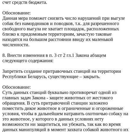
счет средств бюджета.
Обоснование:
Данная мера поможет снизить число нарушений при выгуле
собак без намордников и поводков, т.к. для разрешенного
свободного выгула не хватает площадок, расположенных
близко к придомовым территориям, зачастую таковые
находятся на большом расстоянии ввиду их маленькой
численности.
8. Внести изменения в п. 3 ст 2 гл.1 Закона абзацем
следующего содержания:
Запретить создание притравочных станций на территории
Республики Беларусь, существующие – закрыть.
Обоснование:
Суть данных станций буквально противоречат одной из
главных задач Закона - защите животных от жестокого
обращения. В суть притравочной станции заложено
поместить дикое животное в ограниченные и огороженные
условия, чтобы в дальнейшем натравить охотничью собаку на
это животное, у которого в данных условиях нету
возможности ни защититься, ни убежать, так как во время
данных манипуляций в момент захвата собакой животного их