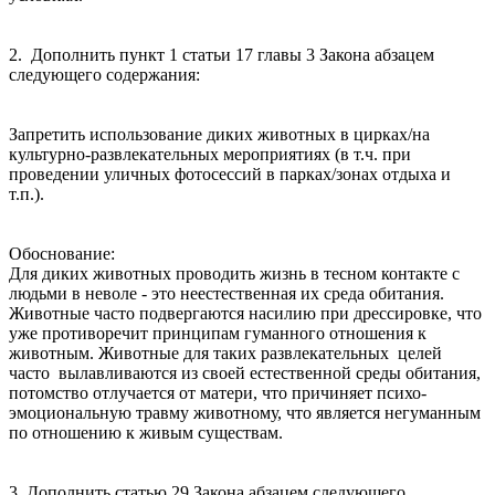
2. Дополнить пункт 1 статьи 17 главы 3 Закона абзацем
следующего содержания:
Запретить использование диких животных в цирках/на
культурно-развлекательных мероприятиях (в т.ч. при
проведении уличных фотосессий в парках/зонах отдыха и
т.п.).
Обоснование:
Для диких животных проводить жизнь в тесном контакте с
людьми в неволе - это неестественная их среда обитания.
Животные часто подвергаются насилию при дрессировке, что
уже противоречит принципам гуманного отношения к
животным. Животные для таких развлекательных целей
часто вылавливаются из своей естественной среды обитания,
потомство отлучается от матери, что причиняет психо-
эмоциональную травму животному, что является негуманным
по отношению к живым существам.
3. Дополнить статью 29 Закона абзацем следующего