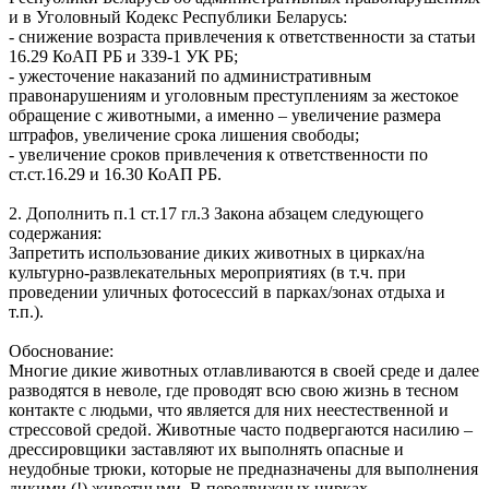
и в Уголовный Кодекс Республики Беларусь:
- снижение возраста привлечения к ответственности за статьи
16.29 КоАП РБ и 339-1 УК РБ;
- ужесточение наказаний по административным
правонарушениям и уголовным преступлениям за жестокое
обращение с животными, а именно – увеличение размера
штрафов, увеличение срока лишения свободы;
- увеличение сроков привлечения к ответственности по
ст.ст.16.29 и 16.30 КоАП РБ.
2. Дополнить п.1 ст.17 гл.3 Закона абзацем следующего
содержания:
Запретить использование диких животных в цирках/на
культурно-развлекательных мероприятиях (в т.ч. при
проведении уличных фотосессий в парках/зонах отдыха и
т.п.).
Обоснование:
Многие дикие животных отлавливаются в своей среде и далее
разводятся в неволе, где проводят всю свою жизнь в тесном
контакте с людьми, что является для них неестественной и
стрессовой средой. Животные часто подвергаются насилию –
дрессировщики заставляют их выполнять опасные и
неудобные трюки, которые не предназначены для выполнения
дикими (!) животными. В передвижных цирках