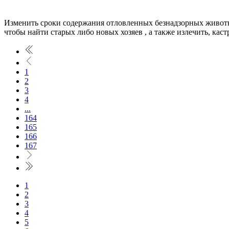
Изменить сроки содержания отловленных безнадзорных животных
чтобы найти старых либо новых хозяев , а также излечить, кас
1
2
3
4
...
164
165
166
167
1
2
3
4
5