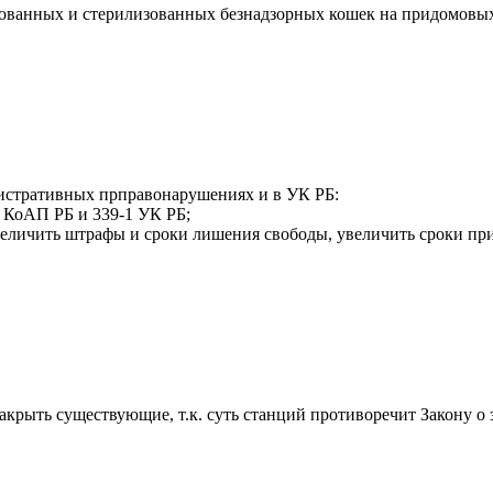
ованных и стерилизованных безнадзорных кошек на придомовых
истративных прправонарушениях и в УК РБ:
9 КоАП РБ и 339-1 УК РБ;
еличить штрафы и сроки лишения свободы, увеличить сроки привл
акрыть существующие, т.к. суть станций противоречит Закону о