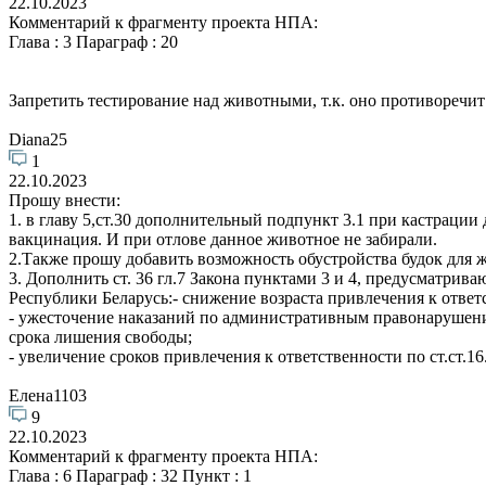
22.10.2023
Комментарий к фрагменту проекта НПА:
Глава : 3 Параграф : 20
Запретить тестирование над животными, т.к. оно противоречит
Diana25
1
22.10.2023
Прошу внести:
1. в главу 5,ст.30 дополнительный подпункт 3.1 при кастрации
вакцинация. И при отлове данное животное не забирали.
2.Также прошу добавить возможность обустройства будок для 
3. Дополнить ст. 36 гл.7 Закона пунктами 3 и 4, предусматр
Республики Беларусь:- снижение возраста привлечения к ответ
- ужесточение наказаний по административным правонарушени
срока лишения свободы;
- увеличение сроков привлечения к ответственности по ст.ст.16
Елена1103
9
22.10.2023
Комментарий к фрагменту проекта НПА:
Глава : 6 Параграф : 32 Пункт : 1