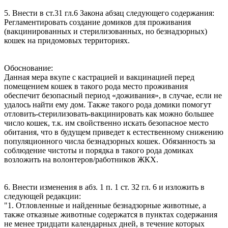
5. Внести в ст.31 гл.6 Закона абзац следующего содержания:
Регламентировать создание домиков для проживания
(вакцинированных и стерилизованных, но безнадзорных)
кошек на придомовых территориях.
Обоснование:
Данная мера вкупе с кастрацией и вакцинацией перед
помещением кошек в такого рода место проживания
обеспечит безопасный период «доживания», в случае, если не
удалось найти ему дом. Также такого рода домики помогут
отловить-стерилизовать-вакцинировать как можно большее
число кошек, т.к. им свойственно искать безопасное место
обитания, что в будущем приведет к естественному снижению
популяционного числа безнадзорных кошек. Обязанность за
соблюдение чистоты и порядка в такого рода домиках
возложить на волонтеров/работников ЖКХ.
6. Внести изменения в абз. 1 п. 1 ст. 32 гл. 6 и изложить в
следующей редакции:
"1. Отловленные и найденные безнадзорные животные, а
также отказные животные содержатся в пунктах содержания
не менее тридцати календарных дней, в течение которых