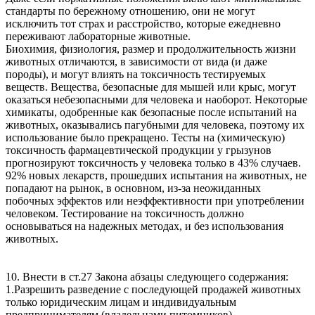
стандарты по бережному отношению, они не могут
исключить тот страх и расстройство, которые ежедневно
переживают лабораторные животные.
Биохимия, физиология, размер и продолжительность жизни
животных отличаются, в зависимости от вида (и даже
породы), и могут влиять на токсичность тестируемых
веществ. Вещества, безопасные для мышей или крыс, могут
оказаться небезопасными для человека и наоборот. Некоторые
химикаты, одобренные как безопасные после испытаний на
животных, оказывались пагубными для человека, поэтому их
использование было прекращено. Тесты на (химическую)
токсичность фармацевтической продукции у грызунов
прогнозируют токсичность у человека только в 43% случаев.
92% новых лекарств, прошедших испытания на животных, не
попадают на рынок, в основном, из-за неожиданных
побочных эффектов или неэффективности при употреблении
человеком. Тестирование на токсичность должно
основываться на надежных методах, и без использования
животных.
10. Внести в ст.27 Закона абзацы следующего содержания:
1.Разрешить разведение с последующей продажей животных
только юридическим лицам и индивидуальным
предпринимателям (владельцами питомников),