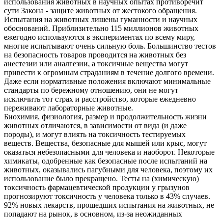
использования животных в научных опытах противоречит
сути Закона - защите животных от жестокого обращения.
Испытания на животных лишены гуманности и научных
обоснований. Приблизительно 115 миллионов животных
ежегодно используются в экспериментах по всему миру,
многие испытывают очень сильную боль. Большинство тестов
на безопасность товаров проводится на животных без
анестезии или аналгезии, а токсичные вещества могут
привести к огромным страданиям в течение долгого времени.
Даже если нормативные положения включают минимальные
стандарты по бережному отношению, они не могут
исключить тот страх и расстройство, которые ежедневно
переживают лабораторные животные.
Биохимия, физиология, размер и продолжительность жизни
животных отличаются, в зависимости от вида (и даже
породы), и могут влиять на токсичность тестируемых
веществ. Вещества, безопасные для мышей или крыс, могут
оказаться небезопасными для человека и наоборот. Некоторые
химикаты, одобренные как безопасные после испытаний на
животных, оказывались пагубными для человека, поэтому их
использование было прекращено. Тесты на (химическую)
токсичность фармацевтической продукции у грызунов
прогнозируют токсичность у человека только в 43% случаев.
92% новых лекарств, прошедших испытания на животных, не
попадают на рынок, в основном, из-за неожиданных