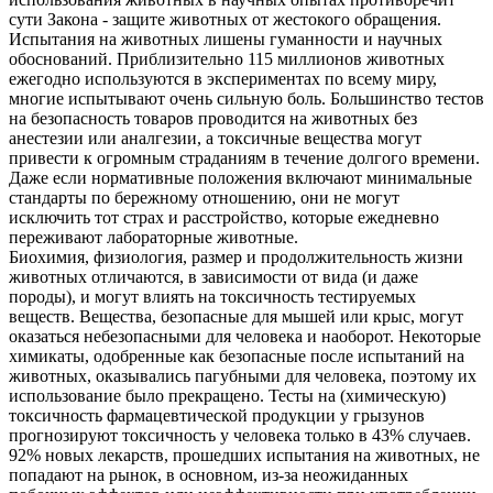
сути Закона - защите животных от жестокого обращения.
Испытания на животных лишены гуманности и научных
обоснований. Приблизительно 115 миллионов животных
ежегодно используются в экспериментах по всему миру,
многие испытывают очень сильную боль. Большинство тестов
на безопасность товаров проводится на животных без
анестезии или аналгезии, а токсичные вещества могут
привести к огромным страданиям в течение долгого времени.
Даже если нормативные положения включают минимальные
стандарты по бережному отношению, они не могут
исключить тот страх и расстройство, которые ежедневно
переживают лабораторные животные.
Биохимия, физиология, размер и продолжительность жизни
животных отличаются, в зависимости от вида (и даже
породы), и могут влиять на токсичность тестируемых
веществ. Вещества, безопасные для мышей или крыс, могут
оказаться небезопасными для человека и наоборот. Некоторые
химикаты, одобренные как безопасные после испытаний на
животных, оказывались пагубными для человека, поэтому их
использование было прекращено. Тесты на (химическую)
токсичность фармацевтической продукции у грызунов
прогнозируют токсичность у человека только в 43% случаев.
92% новых лекарств, прошедших испытания на животных, не
попадают на рынок, в основном, из-за неожиданных