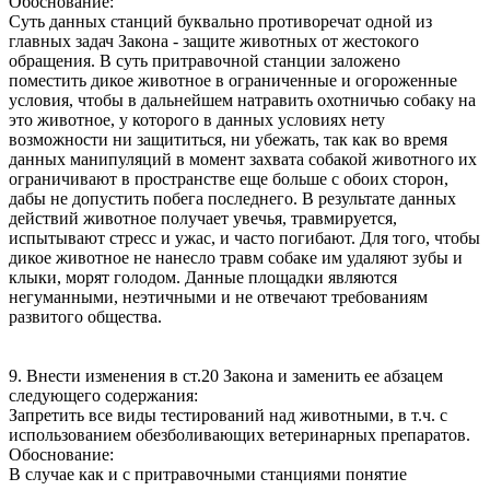
Обоснование:
Суть данных станций буквально противоречат одной из
главных задач Закона - защите животных от жестокого
обращения. В суть притравочной станции заложено
поместить дикое животное в ограниченные и огороженные
условия, чтобы в дальнейшем натравить охотничью собаку на
это животное, у которого в данных условиях нету
возможности ни защититься, ни убежать, так как во время
данных манипуляций в момент захвата собакой животного их
ограничивают в пространстве еще больше с обоих сторон,
дабы не допустить побега последнего. В результате данных
действий животное получает увечья, травмируется,
испытывают стресс и ужас, и часто погибают. Для того, чтобы
дикое животное не нанесло травм собаке им удаляют зубы и
клыки, морят голодом. Данные площадки являются
негуманными, неэтичными и не отвечают требованиям
развитого общества.
9. Внести изменения в ст.20 Закона и заменить ее абзацем
следующего содержания:
Запретить все виды тестирований над животными, в т.ч. с
использованием обезболивающих ветеринарных препаратов.
Обоснование:
В случае как и с притравочными станциями понятие