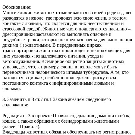
Обоснование:
Многие дикие животных отлавливаются в своей среде и далее
разводятся в неволе, где проводят всю свою жизнь в тесном
контакте с людьми, что является для них неестественной и
стрессовой средой. Животные часто подвергаются насилию –
дрессировщики заставляют их выполнять опасные и
неудобные трюки, которые не предназначены для выполнения
дикими (!) животными. В передвижных цирках
транспортировка животных происходит в не подходящих для
них условиях - ненадлежащего питания, ухода и
ветобслуживания. Всемирное общество защиты животных
утверждает, что, к примеру, слоны в неволе могут быть
переносчиками человеческого штамма туберкулеза. А те, кто
находится в цирках, особенно подвержены риску из-за
постоянного контакта с инфицированными людьми и
слонами.
3. Заменить п.3 ст.7 гл.1 Закона абзацем следующего
содержания:
Редакция п. 3 в проекте Правил содержания домашних собак,
кошек, а также обращения с безнадзорными животными
(далее – Правила):
Владельцы животных обязаны обеспечивать их регистрацию,