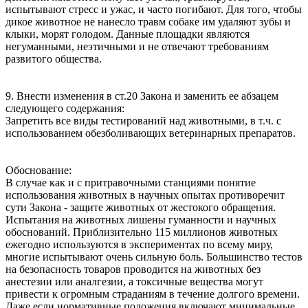
испытывают стресс и ужас, и часто погибают. Для того, чтобы
дикое животное не нанесло травм собаке им удаляют зубы и
клыки, морят голодом. Данные площадки являются
негуманными, неэтичными и не отвечают требованиям
развитого общества.
9. Внести изменения в ст.20 Закона и заменить ее абзацем
следующего содержания:
Запретить все виды тестирований над животными, в т.ч. с
использованием обезболивающих ветеринарных препаратов.
Обоснование:
В случае как и с притравочными станциями понятие
использования животных в научных опытах противоречит
сути Закона - защите животных от жестокого обращения.
Испытания на животных лишены гуманности и научных
обоснований. Приблизительно 115 миллионов животных
ежегодно используются в экспериментах по всему миру,
многие испытывают очень сильную боль. Большинство тестов
на безопасность товаров проводится на животных без
анестезии или аналгезии, а токсичные вещества могут
привести к огромным страданиям в течение долгого времени.
Даже если нормативные положения включают минимальные