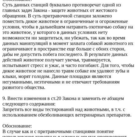
Суть данных станций буквально противоречат одной из
главных задач Закона - защите животных от жестокого
обращения. В суть притравочной станции заложено
поместить дикое животное в ограниченные и огороженные
условия, чтобы в дальнейшем натравить охотничью собаку на
это животное, у которого в данных условиях нету
возможности ни защититься, ни убежать, так как во время
данных манипуляций в момент захвата собакой животного их
ограничивают в пространстве еще больше с обоих сторон,
дабы не допустить побега последнего. В результате данных
действий животное получает увечья, травмируется,
испытывают стресс и ужас, и часто погибают. Для того, чтобы
дикое животное не нанесло травм собаке им удаляют зубы и
клыки, морят голодом. Данные площадки являются
негуманными, неэтичными и не отвечают требованиям
развитого общества.
9. Внести изменения в ст.20 Закона и заменить ее абзацем
следующего содержания:
Запретить все виды тестирований над животными, в т.ч. с
использованием обезболивающих ветеринарных препаратов.
Обоснование:
В случае как и с притравочными станциями понятие
использования животных в научных опытах противоречит