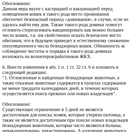
Обоснование:
Данная мера вкупе с кастрацией и вакцинацией перед
помещением кошек в такого рода место проживания
обеспечит безопасный период «доживания», в случае, если не
удалось найти ему дом. Также такого рода домики помогут
отловить-стерилизовать-вакцинировать как можно большее
число кошек, т.к. им свойственно искать безопасное место
обитания, что в будущем приведет к естественному снижению
популяционного числа безнадзорных кошек. Обязанность за
соблюдение чистоты и порядка в такого рода домиках
возложить на волонтеров/работников ЖКХ.
6. Внести изменения в абз. 1 п. 1 ст. 32 гл. 6 и изложить в
следующей редакции:
"1. Отловленные и найденные безнадзорные животные, а
также отказные животные содержатся в пунктах содержания
не менее тридцати календарных дней, в течение которых
осуществляется поиск прежних или новых владельцев".
Обоснование:
Существующее ограничение в 5 дней не является
достаточным для поиска хозяев, которые утеряли питомца, а
также не является достаточным при поиске новых владельцев
безнадзорным животным, которые часто являются больны,
невакцинированы, некастрированы. А излечение животного,