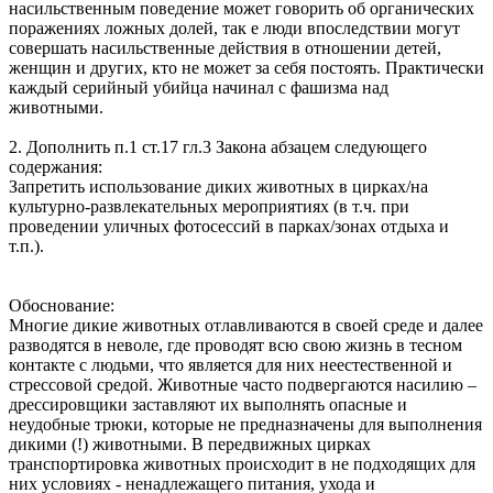
насильственным поведение может говорить об органических
поражениях ложных долей, так е люди впоследствии могут
совершать насильственные действия в отношении детей,
женщин и других, кто не может за себя постоять. Практически
каждый серийный убийца начинал с фашизма над
животными.
2. Дополнить п.1 ст.17 гл.3 Закона абзацем следующего
содержания:
Запретить использование диких животных в цирках/на
культурно-развлекательных мероприятиях (в т.ч. при
проведении уличных фотосессий в парках/зонах отдыха и
т.п.).
Обоснование:
Многие дикие животных отлавливаются в своей среде и далее
разводятся в неволе, где проводят всю свою жизнь в тесном
контакте с людьми, что является для них неестественной и
стрессовой средой. Животные часто подвергаются насилию –
дрессировщики заставляют их выполнять опасные и
неудобные трюки, которые не предназначены для выполнения
дикими (!) животными. В передвижных цирках
транспортировка животных происходит в не подходящих для
них условиях - ненадлежащего питания, ухода и