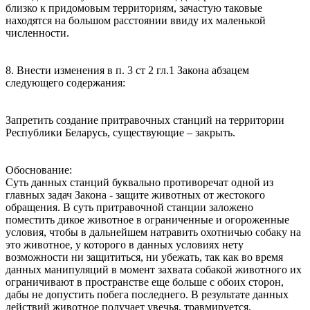
близко к придомовым территориям, зачастую таковые
находятся на большом расстоянии ввиду их маленькой
численности.
8. Внести изменения в п. 3 ст 2 гл.1 Закона абзацем
следующего содержания:
Запретить создание притравочных станций на территории
Республики Беларусь, существующие – закрыть.
Обоснование:
Суть данных станций буквально противоречат одной из
главных задач Закона - защите животных от жестокого
обращения. В суть притравочной станции заложено
поместить дикое животное в ограниченные и огороженные
условия, чтобы в дальнейшем натравить охотничью собаку на
это животное, у которого в данных условиях нету
возможности ни защититься, ни убежать, так как во время
данных манипуляций в момент захвата собакой животного их
ограничивают в пространстве еще больше с обоих сторон,
дабы не допустить побега последнего. В результате данных
действий животное получает увечья, травмируется,