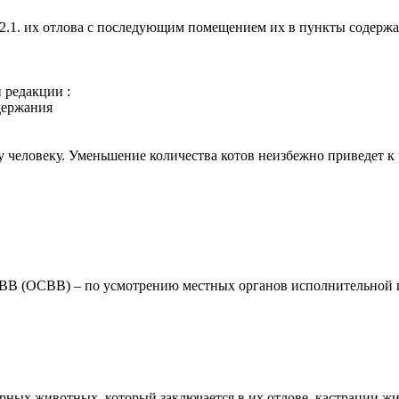
а : 2.1. их отлова с последующим помещением их в пункты содерж
 редакции :
держания
 человеку. Уменьшение количества котов неизбежно приведет к 
ВВ (ОСВВ) – по усмотрению местных органов исполнительной и 
орных животных, который заключается в их отлове, кастрации 