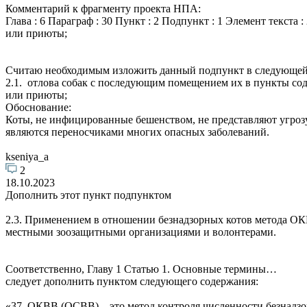
Комментарий к фрагменту проекта НПА:
Глава : 6 Параграф : 30 Пункт : 2 Подпункт : 1 Элемент текст
или приюты;
Считаю необходимым изложить данный подпункт в следующей
2.1. отлова собак с последующим помещением их в пункты со
или приюты;
Обоснование:
Коты, не инфицированные бешенством, не представляют угрозу
являются переносчиками многих опасных заболеваний.
kseniya_a
2
18.10.2023
Дополнить этот пункт подпунктом
2.3. Применением в отношении безнадзорных котов метода ОК
местными зоозащитными организациями и волонтерами.
Соответственно, Главу 1 Статью 1. Основные термины…
следует дополнить пунктом следующего содержания:
«37. ОКВВ (ОСВВ) – это метод контроля численности безнадз