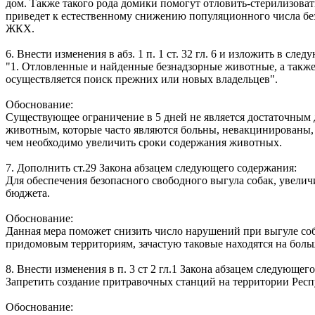
дом. Также такого рода домики помогут отловить-стерилизоват
приведет к естественному снижению популяционного числа без
ЖКХ.
6. Внести изменения в абз. 1 п. 1 ст. 32 гл. 6 и изложить в сле
"1. Отловленные и найденные безнадзорные животные, а также
осуществляется поиск прежних или новых владельцев".
Обоснование:
Существующее ограничение в 5 дней не является достаточным д
животным, которые часто являются больны, невакцинированы, 
чем необходимо увеличить сроки содержания животных.
7. Дополнить ст.29 Закона абзацем следующего содержания:
Для обеспечения безопасного свободного выгула собак, увелич
бюджета.
Обоснование:
Данная мера поможет снизить число нарушений при выгуле соба
придомовым территориям, зачастую таковые находятся на боль
8. Внести изменения в п. 3 ст 2 гл.1 Закона абзацем следующег
Запретить создание притравочных станций на территории Респ
Обоснование: