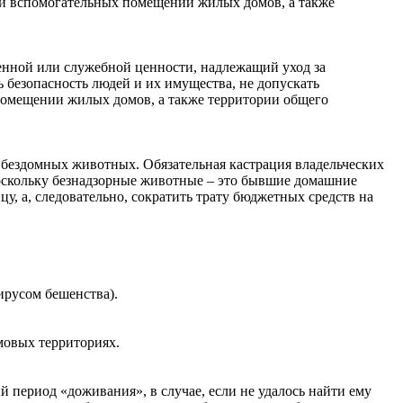
х и вспомогательных помещений жилых домов, а также
ной или служебной ценности, надлежащий‌ уход за
безопасность людей‌ и их имущества, не допускать
мещении‌ жилых домов, а также территории общего
бездомных животных. Обязательная кастрация владельческих
оскольку безнадзорные животные – это бывшие домашние
у, а, следовательно, сократить трату бюджетных средств на
ирусом бешенства).
мовых территориях.
 период «доживания», в случае, если не удалось найти ему