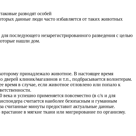
таковые разводят особей
которых данные люди часто избавляется от таких животных
. для последующего незарегистрированного разведения с целью
которые нашли дом.
 которому принадлежало животное. В настоящее время
 дверей клиник/магазинов и т.п., подбрасывается волонтерам.
ее время в случае, если животное отловлено или попало к
тветственности.
 века и успешно применяется повсеместно (в с/х и для
анспондера считается наиболее безопасным и гуманным
 за считанные минуты предоставит актуальные данные.
 врастание в мягкие ткани или мигрирование по организму.