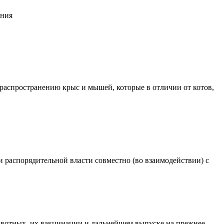
ания
распространению крыс и мышей, которые в отличии от котов,
распорядительной власти совместно (во взаимодействии) с
животных, их вакцинации и дальнейшем выпуске на прежнее