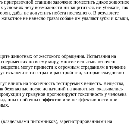
уть притравочной станции заложено поместить дикое животное
х условиях нету возможности ни защититься, ни убежать, так
рон, дабы не допустить побега последнего. В результате
е животное не нанесло травм собаке им удаляют зубы и клыки,
ащите животных от жестокого обращения. Испытания на
спериментах по всему миру, многие испытывают очень
е вещества могут привести к огромным страданиям в течение
 исключить тот страх и расстройство, которые ежедневно
гут влиять на токсичность тестируемых веществ. Вещества,
как безопасные после испытаний на животных, оказывались
продукции у грызунов прогнозируют токсичность у человека
еожиданных побочных эффектов или неэффективности при
ных.
(владельцами питомников), зарегистрированными на