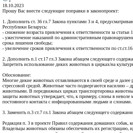
1
18.10.2023
Прошу Вас внести следующие поправки в законопроект:
1. Дополнить ст. 36 гл.7 Закона пунктами 3 и 4, предусматр
Республики Беларусь:
- снижение возраста привлечения к ответственности за статьи 
- ужесточение наказаний по административным правонарушени
срока лишения свободы;
- увеличение сроков привлечения к ответственности по ст.ст.16
2. Дополнить п.1 ст.17 гл.3 Закона абзацем следующего содерж
Запретить использование диких животных в цирках/на культурн
Обоснование:
Многие дикие животных отлавливаются в своей среде и далее ра
стрессовой средой. Животные часто подвергаются насилию – д
животными. В передвижных цирках транспортировка животных 
защиты животных утверждает, что, к примеру, слоны в неволе 
постоянного контакта с инфицированными людьми и слонами.
3. Заменить п.3 ст.7 гл.1 Закона абзацем следующего содержани
Редакция п. 3 в проекте Правил содержания домашних собак, к
Владельцы животных обязаны обеспечивать их регистрацию, 