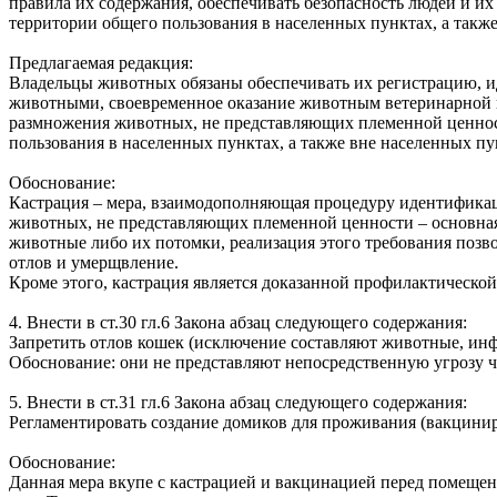
правила их содержания, обеспечивать безопасность людей и 
территории общего пользования в населенных пунктах, а такж
Предлагаемая редакция:
Владельцы животных обязаны обеспечивать их регистрацию, и
животными, своевременное оказание животным ветеринарной‌ п
размножения животных, не представляющих племенной ценнос
пользования в населенных пунктах, а также вне населенных пу
Обоснование:
Кастрация – мера, взаимодополняющая процедуру идентификац
животных, не представляющих племенной ценности – основна
животные либо их потомки, реализация этого требования позво
отлов и умерщвление.
Кроме этого, кастрация является доказанной профилактическо
4. Внести в ст.30 гл.6 Закона абзац следующего содержания:
Запретить отлов кошек (исключение составляют животные, ин
Обоснование: они не представляют непосредственную угрозу 
5. Внести в ст.31 гл.6 Закона абзац следующего содержания:
Регламентировать создание домиков для проживания (вакцини
Обоснование:
Данная мера вкупе с кастрацией и вакцинацией перед помещени