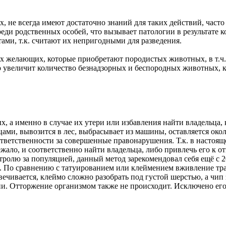
 не всегда имеют достаточно знаний для таких действий, часто 
реди родственных особей, что вызывает патологии в результате 
тами, т.к. считают их непригодными для разведения.
ых желающих, которые приобретают породистых животных, в т.ч
о увеличит количество безнадзорных и беспородных животных, 
, а именно в случае их утери или избавления найти владельца,
ми, вывозится в лес, выбрасывает из машины, оставляется около
ответственности за совершенные правонарушения. Т.к. в настоящ
жало, и соответственно найти владельца, либо привлечь его к о
ролю за популяцией, данный метод зарекомендовал себя ещё с 20
а. По сравнению с татуированием или клеймением вживление тр
ечивается, клеймо сложно разобрать под густой шерстью, а чип
ии. Отторжение организмом также не происходит. Исключено его