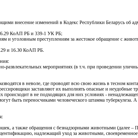
ивающими внесение изменений в Кодекс Республики Беларусь об
16.29 КоАП РБ и 339-1 УК РБ;
ям и уголовным преступлениям за жестокое обращение с животн
.29 и 16.30 КоАП РБ.
ания:
о-развлекательных мероприятиях (в т.ч. при проведении уличных
зводятся в неволе, где проводят всю свою жизнь в тесном конта
рессировщики заставляют их выполнять опасные и неудобные тр
происходит в не подходящих для них условиях - ненадлежащег
могут быть переносчиками человеческого штамма туберкулеза. А 
я:
ошек, а также обращения с безнадзорными животными (далее – П
идентификацию, надлежащий уход за животными, своевременное