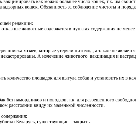
ь-вакцинировать как можно большее число кошек, т.к. им свойст
надзорных кошек. Обязанность за соблюдение чистоты и порядка
дующей редакции:
 отказные животные содержатся в пунктах содержания не менее 
ля поиска хозяев, которые утеряли питомца, а также не являет
некастрированы. А излечение животного, вакцинация и кастраци
ить количество площадок для выгула собак и установить их в ка
к без намордников и поводков, т.к. для разрешенного свободно
шом расстоянии ввиду их маленькой численности.
о содержания:
ублики Беларусь, существующие – закрыть.