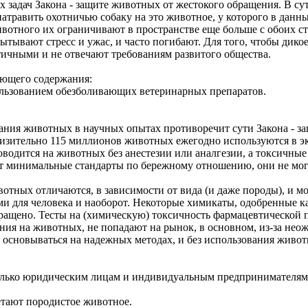
х задач Закона - защите животных от жестокого обращения. В с
травить охотничью собаку на это животное, у которого в данны
вотного их ограничивают в пространстве еще больше с обоих сто
ытывают стресс и ужас, и часто погибают. Для того, чтобы дико
ичными и не отвечают требованиям развитого общества.
дующего содержания:
пользованием обезболивающих ветеринарных препаратов.
ания животных в научных опытах противоречит сути Закона - з
зительно 115 миллионов животных ежегодно используются в эк
оводится на животных без анестезии или аналгезии, а токсичны
 минимальные стандарты по бережному отношению, они не могут
тных отличаются, в зависимости от вида (и даже породы), и мо
ми для человека и наоборот. Некоторые химикаты, одобренные 
ращено. Тесты на (химическую) токсичность фармацевтической 
ания на животных, не попадают на рынок, в основном, из-за н
 основываться на надежных методах, и без использования живот
олько юридическим лицам и индивидуальным предпринимателям 
етают породистое животное.