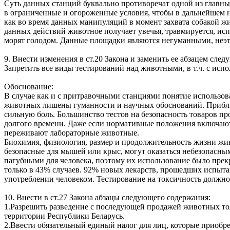
Суть данных станций буквально противоречат одной из главны
в ограниченные и огороженные условия, чтобы в дальнейшем на
как во время данных манипуляций в момент захвата собакой жи
данных действий животное получает увечья, травмируется, исп
морят голодом. Данные площадки являются негуманными, неэт
9. Внести изменения в ст.20 Закона и заменить ее абзацем сле
Запретить все виды тестирований над животными, в т.ч. с ис
Обоснование:
В случае как и с притравочными станциями понятие использов
животных лишены гуманности и научных обоснований. Прибли
сильную боль. Большинство тестов на безопасность товаров пр
долгого времени. Даже если нормативные положения включают
переживают лабораторные животные.
Биохимия, физиология, размер и продолжительность жизни живо
безопасные для мышей или крыс, могут оказаться небезопасны
пагубными для человека, поэтому их использование было прек
только в 43% случаев. 92% новых лекарств, прошедших испыт
употреблении человеком. Тестирование на токсичность должно
10. Внести в ст.27 Закона абзацы следующего содержания:
1.Разрешить разведение с последующей продажей животных т
территории Республики Беларусь.
2.Ввести обязательный единый налог для лиц, которые приобр