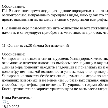
Обоснование:
П.1 В настоящее время люди, разводящие породистых животных,
бесконтрольно, неправильно скрещивая виды, либо делая это с
просто выкидывая их на улицу в связи с уродствами или дефек
П.2 Данная мера позволит снизить количество безответственн
наживы, и стимулирует приобретать животных из приютов, чт
11. Оставить ст.28 Закона без изменений
Обоснование:
Чипирование позволит снизить уровень безнадзорных животных
огромное количество животных выбрасывает на улицу владельца
Данная мера позволит находить владельцев и привлекать их к 
волонтёру нет никакой возможности узнать, кому оно принадле
Чипирование является безболезненной, гуманной мерой по конт
домашних животных) в не менее чем 30 развитых странах мир
способом идентификации питомца. Татуировка с годами обесцв
Биоинертное стекло корпуса транспондера не вызывает аллерг
Инна Романченко
1
18.10.2023