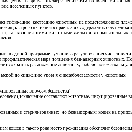
их имущества, не допускать загрязнения этими животными жилы
е вне населенных пунктов.
дентификацию, кастрацию животных, не представляющих племен
омощи, строго выполнять правила их содержания, обеспечивать 
ти, загрязнения этими животными жилых и вспомогательных по
нктов.
ии, в единой программе гуманного регулирования численности 
я профилактическая мера появления безнадзорных животных. П
лит сократить размножение животных, выброс потомства на улиц
й мерой по снижению уровня онкозаболеваемости у животных.
фицированные вирусом бешенства).
человеку (исключение составляют животные, инфицированные в
рованных и стерилизованных, но безнадзорных) кошек на придо
ем кошек в такого рода место проживания обеспечит безопасный