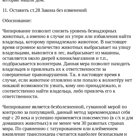
11. Оставить ст.28 Закона без изменений
Обоснование:
Чипирование позволит снизить уровень безнадзорных
животных, а именно в случае их утери или избавления найти
владельца, которому принадлежало животное. В настоящее
время огромное количество животных выбрасывает на улицу
владельцами, вывозится в лес, выбрасывает из машины,
оставляется около дверей клиник/магазинов и т.п.,
подбрасывается волонтерам. Данная мера позволит находить
владельцев и привлекать их к ответственности за
совершенные правонарушения. Т.к. в настоящее время в
случае, если животное отловлено или попало к волонтёру нет
никакой возможности узнать, кому оно принадлежало, и
соответственно найти владельца, либо привлечь его к
ответственности.
Чипирование является безболезненной, гуманной мерой по
контролю за популяцией, данный метод зарекомендовал себя
ещё с 20 века и успешно применяется повсеместно (в с/х и для
домашних животных) в не менее чем 30 развитых странах
мира. По сравнению с татуированием или клеймением
вживление транспондера считается наиболее безопасным и