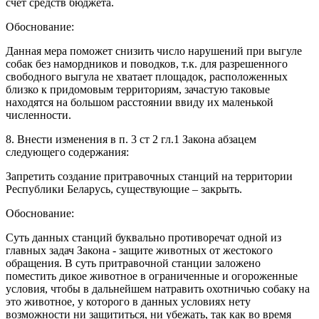
счет средств бюджета.
Обоснование:
Данная мера поможет снизить число нарушений при выгуле
собак без намордников и поводков, т.к. для разрешенного
свободного выгула не хватает площадок, расположенных
близко к придомовым территориям, зачастую таковые
находятся на большом расстоянии ввиду их маленькой
численности.
8. Внести изменения в п. 3 ст 2 гл.1 Закона абзацем
следующего содержания:
Запретить создание притравочных станций на территории
Республики Беларусь, существующие – закрыть.
Обоснование:
Суть данных станций буквально противоречат одной из
главных задач Закона - защите животных от жестокого
обращения. В суть притравочной станции заложено
поместить дикое животное в ограниченные и огороженные
условия, чтобы в дальнейшем натравить охотничью собаку на
это животное, у которого в данных условиях нету
возможности ни защититься, ни убежать, так как во время