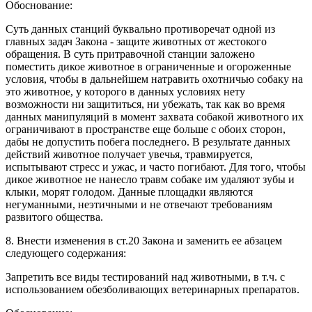
Обоснование:
Суть данных станций буквально противоречат одной из
главных задач Закона - защите животных от жестокого
обращения. В суть притравочной станции заложено
поместить дикое животное в ограниченные и огороженные
условия, чтобы в дальнейшем натравить охотничью собаку на
это животное, у которого в данных условиях нету
возможности ни защититься, ни убежать, так как во время
данных манипуляций в момент захвата собакой животного их
ограничивают в пространстве еще больше с обоих сторон,
дабы не допустить побега последнего. В результате данных
действий животное получает увечья, травмируется,
испытывают стресс и ужас, и часто погибают. Для того, чтобы
дикое животное не нанесло травм собаке им удаляют зубы и
клыки, морят голодом. Данные площадки являются
негуманными, неэтичными и не отвечают требованиям
развитого общества.
8. Внести изменения в ст.20 Закона и заменить ее абзацем
следующего содержания:
Запретить все виды тестирований над животными, в т.ч. с
использованием обезболивающих ветеринарных препаратов.