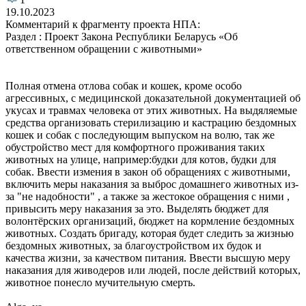
19.10.2023
Комментарий к фрагменту проекта НПА:
Раздел : Проект Закона Республики Беларусь «Об
ответственном обращении с животными»
Полная отмена отлова собак и кошек, кроме особо
агрессивных, с медицинской доказательной документацией об
укусах и травмах человека от этих животных. На выдяляемые
средства организовать стерилизацию и кастрацию бездомных
кошек и собак с последующим выпуском на волю, так же
обустройство мест для комфортного проживания таких
животных на улице, например:будки для котов, будки для
собак. Ввести измения в закон об обращениях с животными,
включить меры наказания за выброс домашнего животных из-
за "не надобности" , а также за жестокое обращения с ними ,
привысить меру наказания за это. Выделять бюджет для
волонтёрских организаций, бюджет на кормление бездомных
животных. Создать бригаду, которая будет следить за жизнью
бездомных животных, за благоустройством их будок и
качества жизни, за качеством питания. Ввести высшую меру
наказания для живодеров или людей, после действий которых,
животное понесло мучительную смерть.