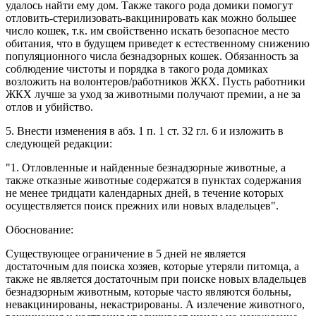
удалось найти ему дом. Также такого рода домики помогут
отловить-стерилизовать-вакцинировать как можно большее
число кошек, т.к. им свойственно искать безопасное место
обитания, что в будущем приведет к естественному снижению
популяционного числа безнадзорных кошек. Обязанность за
соблюдение чистоты и порядка в такого рода домиках
возложить на волонтеров/работников ЖКХ. Пусть работники
ЖКХ лучше за уход за животными получают премии, а не за
отлов и убийство.
5. Внести изменения в абз. 1 п. 1 ст. 32 гл. 6 и изложить в
следующей редакции:
"1. Отловленные и найденные безнадзорные животные, а
также отказные животные содержатся в пунктах содержания
не менее тридцати календарных дней, в течение которых
осуществляется поиск прежних или новых владельцев".
Обоснование:
Существующее ограничение в 5 дней не является
достаточным для поиска хозяев, которые утеряли питомца, а
также не является достаточным при поиске новых владельцев
безнадзорным животным, которые часто являются больны,
невакцинированы, некастрированы. А излечение животного,