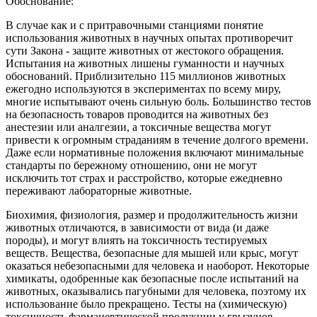
Обоснование:
В случае как и с притравочными станциями понятие
использования животных в научных опытах противоречит
сути Закона - защите животных от жестокого обращения.
Испытания на животных лишены гуманности и научных
обоснований. Приблизительно 115 миллионов животных
ежегодно используются в экспериментах по всему миру,
многие испытывают очень сильную боль. Большинство тестов
на безопасность товаров проводится на животных без
анестезии или аналгезии, а токсичные вещества могут
привести к огромным страданиям в течение долгого времени.
Даже если нормативные положения включают минимальные
стандарты по бережному отношению, они не могут
исключить тот страх и расстройство, которые ежедневно
переживают лабораторные животные.
Биохимия, физиология, размер и продолжительность жизни
животных отличаются, в зависимости от вида (и даже
породы), и могут влиять на токсичность тестируемых
веществ. Вещества, безопасные для мышей или крыс, могут
оказаться небезопасными для человека и наоборот. Некоторые
химикаты, одобренные как безопасные после испытаний на
животных, оказывались пагубными для человека, поэтому их
использование было прекращено. Тесты на (химическую)
токсичность фармацевтической продукции у грызунов