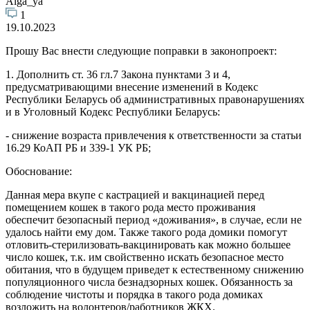
Alga_ya
1
19.10.2023
Прошу Вас внести следующие поправки в законопроект:
1. Дополнить ст. 36 гл.7 Закона пунктами 3 и 4,
предусматривающими внесение изменений в Кодекс
Республики Беларусь об административных правонарушениях
и в Уголовный Кодекс Республики Беларусь:
- снижение возраста привлечения к ответственности за статьи
16.29 КоАП РБ и 339-1 УК РБ;
Обоснование:
Данная мера вкупе с кастрацией и вакцинацией перед
помещением кошек в такого рода место проживания
обеспечит безопасный период «доживания», в случае, если не
удалось найти ему дом. Также такого рода домики помогут
отловить-стерилизовать-вакцинировать как можно большее
число кошек, т.к. им свойственно искать безопасное место
обитания, что в будущем приведет к естественному снижению
популяционного числа безнадзорных кошек. Обязанность за
соблюдение чистоты и порядка в такого рода домиках
возложить на волонтеров/работников ЖКХ.