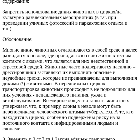
содержания:
Запретить использование диких животных в цирках/на
культурно-развлекательных мероприятиях (в т.ч. при
проведении уличных фотосессий в парках/зонах отдыха и
т.п.).
Обоснование:
Многие дикие животных отлавливаются в своей среде и далее
разводятся в неволе, где проводят всю свою жизнь в тесном
контакте с людьми, что является для них неестественной и
стрессовой средой. Животные часто подвергаются насилию –
дрессировщики заставляют их выполнять опасные и
неудобные трюки, которые не предназначены для выполнения
дикими (!) животными. В передвижных цирках
транспортировка животных происходит в не подходящих для
них условиях - ненадлежащего питания, ухода и
ветобслуживания. Всемирное общество защиты животных
утверждает, что, к примеру, слоны в неволе могут быть
переносчиками человеческого штамма туберкулеза. А те, кто
находится в цирках, особенно подвержены риску из-за
постоянного контакта с инфицированными людьми и
слонами.
3. Заменить п.3 ст.7 гл.1 Закона абзацем следующего