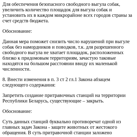
Для обеспечения безопасного свободного выгула собак,
увеличить количество площадок для выгула собак и
установить их в каждом микрорайоне всех городов страны за
счет средств бюджета.
Обоснование:
Данная мера поможет снизить число нарушений при выгуле
собак без намордников и поводков, т.к. для разрешенного
свободного выгула не хватает площадок, расположенных
близко к придомовым территориям, зачастую таковые
находятся на большом расстоянии ввиду их маленькой
численности.
8. Внести изменения в п. 3 ст 2 гл.1 Закона абзацем
следующего содержания:
Запретить создание притравочных станций на территории
Республики Беларусь, существующие – закрыть.
Обоснование:
Суть данных станций буквально противоречат одной из
главных задач Закона - защите животных от жестокого
обращения. В суть притравочной станции заложено