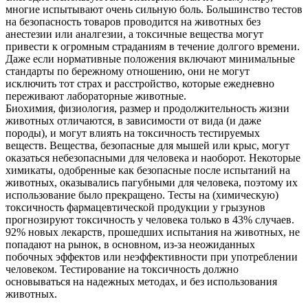
многие испытывают очень сильную боль. Большинство тестов
на безопасность товаров проводится на животных без
анестезии или аналгезии, а токсичные вещества могут
привести к огромным страданиям в течение долгого времени.
Даже если нормативные положения включают минимальные
стандарты по бережному отношению, они не могут
исключить тот страх и расстройство, которые ежедневно
переживают лабораторные животные.
Биохимия, физиология, размер и продолжительность жизни
животных отличаются, в зависимости от вида (и даже
породы), и могут влиять на токсичность тестируемых
веществ. Вещества, безопасные для мышей или крыс, могут
оказаться небезопасными для человека и наоборот. Некоторые
химикаты, одобренные как безопасные после испытаний на
животных, оказывались пагубными для человека, поэтому их
использование было прекращено. Тесты на (химическую)
токсичность фармацевтической продукции у грызунов
прогнозируют токсичность у человека только в 43% случаев.
92% новых лекарств, прошедших испытания на животных, не
попадают на рынок, в основном, из-за неожиданных
побочных эффектов или неэффективности при употреблении
человеком. Тестирование на токсичность должно
основываться на надежных методах, и без использования
животных.