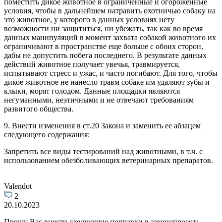
поместить дикое животное в ограниченные и огороженные
условия, чтобы в дальнейшем натравить охотничью собаку на
это животное, у которого в данных условиях нету
возможности ни защититься, ни убежать, так как во время
данных манипуляций в момент захвата собакой животного их
ограничивают в пространстве еще больше с обоих сторон,
дабы не допустить побега последнего. В результате данных
действий животное получает увечья, травмируется,
испытывают стресс и ужас, и часто погибают. Для того, чтобы
дикое животное не нанесло травм собаке им удаляют зубы и
клыки, морят голодом. Данные площадки являются
негуманными, неэтичными и не отвечают требованиям
развитого общества.
9. Внести изменения в ст.20 Закона и заменить ее абзацем
следующего содержания:
Запретить все виды тестирований над животными, в т.ч. с
использованием обезболивающих ветеринарных препаратов.
Valendot
2
20.10.2023
Прошу Вас внести следующие поправки в законопроект: