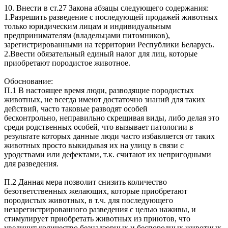
10. Внести в ст.27 Закона абзацы следующего содержания:
1.Разрешить разведение с последующей продажей животных
только юридическим лицам и индивидуальным
предпринимателям (владельцами питомников),
зарегистрированными на территории Республики Беларусь.
2.Ввести обязательный единый налог для лиц, которые
приобретают породистое животное.
Обоснование:
П.1 В настоящее время люди, разводящие породистых
животных, не всегда имеют достаточно знаний для таких
действий, часто таковые разводят особей
бесконтрольно, неправильно скрещивая виды, либо делая это
среди родственных особей, что вызывает патологии в
результате которых данные люди часто избавляется от таких
животных просто выкидывая их на улицу в связи с
уродствами или дефектами, т.к. считают их непригодными
для разведения.
П.2 Данная мера позволит снизить количество
безответственных желающих, которые приобретают
породистых животных, в т.ч. для последующего
незарегистрированного разведения с целью наживы, и
стимулирует приобретать животных из приютов, что
увеличит количество безнадзорных и беспородных животных,