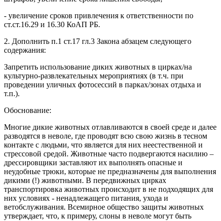
- увеличение сроков привлечения к ответственности по
ст.ст.16.29 и 16.30 КоАП РБ.
2. Дополнить п.1 ст.17 гл.3 Закона абзацем следующего
содержания:
Запретить использование диких животных в цирках/на
культурно-развлекательных мероприятиях (в т.ч. при
проведении уличных фотосессий в парках/зонах отдыха и
т.п.).
Обоснование:
Многие дикие животных отлавливаются в своей среде и далее
разводятся в неволе, где проводят всю свою жизнь в тесном
контакте с людьми, что является для них неестественной и
стрессовой средой. Животные часто подвергаются насилию –
дрессировщики заставляют их выполнять опасные и
неудобные трюки, которые не предназначены для выполнения
дикими (!) животными. В передвижных цирках
транспортировка животных происходит в не подходящих для
них условиях - ненадлежащего питания, ухода и
ветобслуживания. Всемирное общество защиты животных
утверждает, что, к примеру, слоны в неволе могут быть