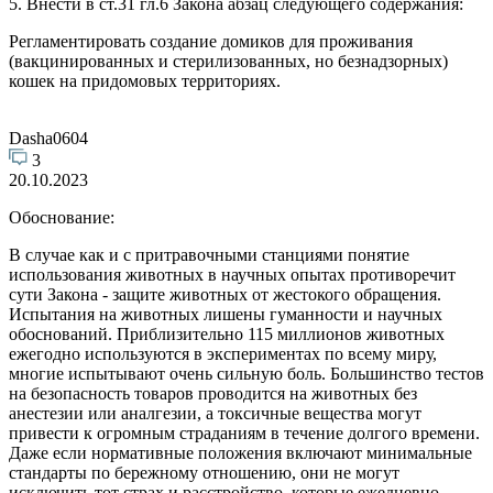
5. Внести в ст.31 гл.6 Закона абзац следующего содержания:
Регламентировать создание домиков для проживания
(вакцинированных и стерилизованных, но безнадзорных)
кошек на придомовых территориях.
Dasha0604
3
20.10.2023
Обоснование:
В случае как и с притравочными станциями понятие
использования животных в научных опытах противоречит
сути Закона - защите животных от жестокого обращения.
Испытания на животных лишены гуманности и научных
обоснований. Приблизительно 115 миллионов животных
ежегодно используются в экспериментах по всему миру,
многие испытывают очень сильную боль. Большинство тестов
на безопасность товаров проводится на животных без
анестезии или аналгезии, а токсичные вещества могут
привести к огромным страданиям в течение долгого времени.
Даже если нормативные положения включают минимальные
стандарты по бережному отношению, они не могут
исключить тот страх и расстройство, которые ежедневно