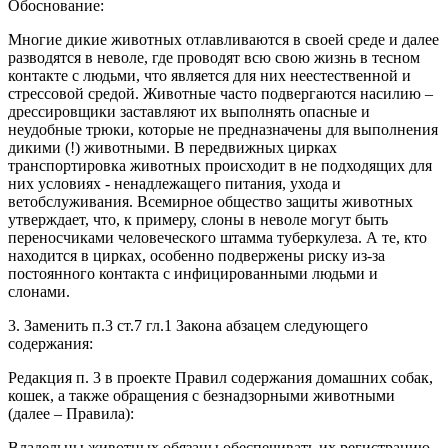
Обоснование:
Многие дикие животных отлавливаются в своей среде и далее
разводятся в неволе, где проводят всю свою жизнь в тесном
контакте с людьми, что является для них неестественной и
стрессовой средой. Животные часто подвергаются насилию –
дрессировщики заставляют их выполнять опасные и
неудобные трюки, которые не предназначены для выполнения
дикими (!) животными. В передвижных цирках
транспортировка животных происходит в не подходящих для
них условиях - ненадлежащего питания, ухода и
ветобслуживания. Всемирное общество защиты животных
утверждает, что, к примеру, слоны в неволе могут быть
переносчиками человеческого штамма туберкулеза. А те, кто
находится в цирках, особенно подвержены риску из-за
постоянного контакта с инфицированными людьми и
слонами.
3. Заменить п.3 ст.7 гл.1 Закона абзацем следующего
содержания:
Редакция п. 3 в проекте Правил содержания домашних собак,
кошек, а также обращения с безнадзорными животными
(далее – Правила):
Владельцы животных обязаны обеспечивать их регистрацию,