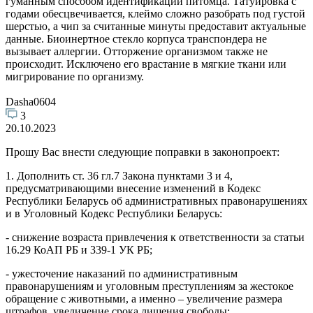
гуманным способом идентификации питомца. Татуировка с
годами обесцвечивается, клеймо сложно разобрать под густой
шерстью, а чип за считанные минуты предоставит актуальные
данные. Биоинертное стекло корпуса транспондера не
вызывает аллергии. Отторжение организмом также не
происходит. Исключено его врастание в мягкие ткани или
мигрирование по организму.
Dasha0604
3
20.10.2023
Прошу Вас внести следующие поправки в законопроект:
1. Дополнить ст. 36 гл.7 Закона пунктами 3 и 4,
предусматривающими внесение изменений в Кодекс
Республики Беларусь об административных правонарушениях
и в Уголовный Кодекс Республики Беларусь:
- снижение возраста привлечения к ответственности за статьи
16.29 КоАП РБ и 339-1 УК РБ;
- ужесточение наказаний по административным
правонарушениям и уголовным преступлениям за жестокое
обращение с животными, а именно – увеличение размера
штрафов, увеличение срока лишения свободы;