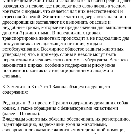
Многие дикие животных отлавливаются в своей среде и далее
разводятся в неволе, где проводят всю свою жизнь в тесном
контакте с людьми, что является для них неестественной и
стрессовой средой. Животные часто подвергаются насилию –
дрессировщики заставляют их выполнять опасные и
неудобные трюки, которые не предназначены для выполнения
дикими (!) животными. В передвижных цирках
транспортировка животных происходит в не подходящих для
них условиях - ненадлежащего питания, ухода и
ветобслуживания. Всемирное общество защиты животных
утверждает, что, к примеру, слоны в неволе могут быть
переносчиками человеческого штамма туберкулеза. А те, кто
находится в цирках, особенно подвержены риску из-за
постоянного контакта с инфицированными людьми и
слонами.
3. Заменить п.3 ст.7 гл.1 Закона абзацем следующего
содержания:
Редакция п. 3 в проекте Правил содержания домашних собак,
кошек, а также обращения с безнадзорными животными
(далее – Правила):
Владельцы животных обязаны обеспечивать их регистрацию,
идентификацию, надлежащий уход за животными,
своевременное оказание животным ветеринарной помощи,