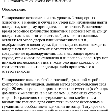
11. Оставить ст.28 Закона без изменений
Обоснование:
Чипирование позволит снизить уровень безнадзорных
животных, а именно в случае их утери или избавления найти
владельца, которому принадлежало животное. В настоящее
время огромное количество животных выбрасывает на улицу
владельцами, вывозится в лес, выбрасывает из машины,
оставляется около дверей клиник/магазинов и т.п.,
подбрасывается волонтерам. Данная мера позволит находить
владельцев и привлекать их к ответственности за
совершенные правонарушения. Т.к. в настоящее время в
случае, если животное отловлено или попало к волонтёру нет
никакой возможности узнать, кому оно принадлежало, и
соответственно найти владельца, либо привлечь его к
ответственности.
Чипирование является безболезненной, гуманной мерой по
контролю за популяцией, данный метод зарекомендовал себя
ещё с 20 века и успешно применяется повсеместно (в с/х и для
домашних животных) в не менее чем 30 развитых странах
мира. По сравнению с татуированием или клеймением
вживление транспондера считается наиболее безопасным и
гуманным способом идентификации питомца. Татуировка с
годами обесцвечивается, клеймо сложно разобрать под густой