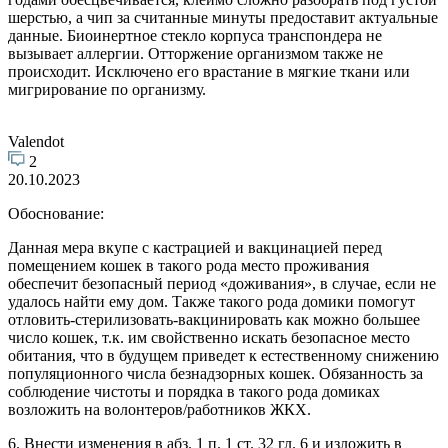
шерстью, а чип за считанные минуты предоставит актуальные
данные. Биоинертное стекло корпуса транспондера не
вызывает аллергии. Отторжение организмом также не
происходит. Исключено его врастание в мягкие ткани или
мигрирование по организму.
Valendot
2
20.10.2023
Обоснование:
Данная мера вкупе с кастрацией и вакцинацией перед
помещением кошек в такого рода место проживания
обеспечит безопасный период «доживания», в случае, если не
удалось найти ему дом. Также такого рода домики помогут
отловить-стерилизовать-вакцинировать как можно большее
число кошек, т.к. им свойственно искать безопасное место
обитания, что в будущем приведет к естественному снижению
популяционного числа безнадзорных кошек. Обязанность за
соблюдение чистоты и порядка в такого рода домиках
возложить на волонтеров/работников ЖКХ.
6. Внести изменения в абз. 1 п. 1 ст. 32 гл. 6 и изложить в