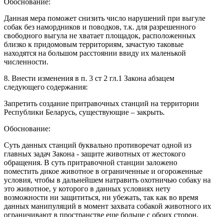
Обоснование:
Данная мера поможет снизить число нарушений при выгуле
собак без намордников и поводков, т.к. для разрешенного
свободного выгула не хватает площадок, расположенных
близко к придомовым территориям, зачастую таковые
находятся на большом расстоянии ввиду их маленькой
численности.
8. Внести изменения в п. 3 ст 2 гл.1 Закона абзацем
следующего содержания:
Запретить создание притравочных станций на территории
Республики Беларусь, существующие – закрыть.
Обоснование:
Суть данных станций буквально противоречат одной из
главных задач Закона - защите животных от жестокого
обращения. В суть притравочной станции заложено
поместить дикое животное в ограниченные и огороженные
условия, чтобы в дальнейшем натравить охотничью собаку на
это животное, у которого в данных условиях нету
возможности ни защититься, ни убежать, так как во время
данных манипуляций в момент захвата собакой животного их
ограничивают в пространстве еще больше с обоих сторон,