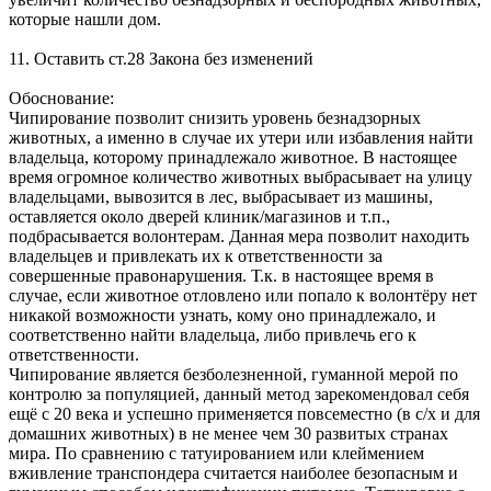
которые нашли дом.
11. Оставить ст.28 Закона без изменений
Обоснование:
Чипирование позволит снизить уровень безнадзорных
животных, а именно в случае их утери или избавления найти
владельца, которому принадлежало животное. В настоящее
время огромное количество животных выбрасывает на улицу
владельцами, вывозится в лес, выбрасывает из машины,
оставляется около дверей клиник/магазинов и т.п.,
подбрасывается волонтерам. Данная мера позволит находить
владельцев и привлекать их к ответственности за
совершенные правонарушения. Т.к. в настоящее время в
случае, если животное отловлено или попало к волонтёру нет
никакой возможности узнать, кому оно принадлежало, и
соответственно найти владельца, либо привлечь его к
ответственности.
Чипирование является безболезненной, гуманной мерой по
контролю за популяцией, данный метод зарекомендовал себя
ещё с 20 века и успешно применяется повсеместно (в с/х и для
домашних животных) в не менее чем 30 развитых странах
мира. По сравнению с татуированием или клеймением
вживление транспондера считается наиболее безопасным и