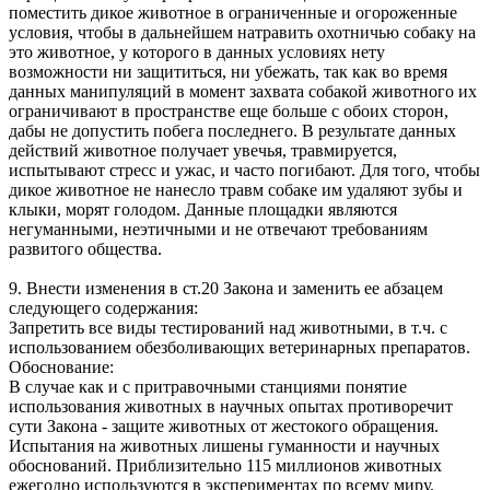
поместить дикое животное в ограниченные и огороженные
условия, чтобы в дальнейшем натравить охотничью собаку на
это животное, у которого в данных условиях нету
возможности ни защититься, ни убежать, так как во время
данных манипуляций в момент захвата собакой животного их
ограничивают в пространстве еще больше с обоих сторон,
дабы не допустить побега последнего. В результате данных
действий животное получает увечья, травмируется,
испытывают стресс и ужас, и часто погибают. Для того, чтобы
дикое животное не нанесло травм собаке им удаляют зубы и
клыки, морят голодом. Данные площадки являются
негуманными, неэтичными и не отвечают требованиям
развитого общества.
9. Внести изменения в ст.20 Закона и заменить ее абзацем
следующего содержания:
Запретить все виды тестирований над животными, в т.ч. с
использованием обезболивающих ветеринарных препаратов.
Обоснование:
В случае как и с притравочными станциями понятие
использования животных в научных опытах противоречит
сути Закона - защите животных от жестокого обращения.
Испытания на животных лишены гуманности и научных
обоснований. Приблизительно 115 миллионов животных
ежегодно используются в экспериментах по всему миру,