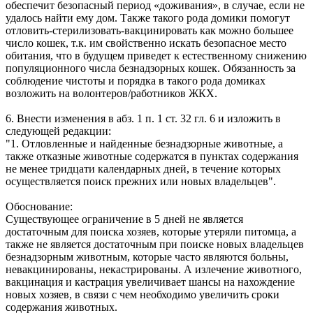
обеспечит безопасный период «доживания», в случае, если не
удалось найти ему дом. Также такого рода домики помогут
отловить-стерилизовать-вакцинировать как можно большее
число кошек, т.к. им свойственно искать безопасное место
обитания, что в будущем приведет к естественному снижению
популяционного числа безнадзорных кошек. Обязанность за
соблюдение чистоты и порядка в такого рода домиках
возложить на волонтеров/работников ЖКХ.
6. Внести изменения в абз. 1 п. 1 ст. 32 гл. 6 и изложить в
следующей редакции:
"1. Отловленные и найденные безнадзорные животные, а
также отказные животные содержатся в пунктах содержания
не менее тридцати календарных дней, в течение которых
осуществляется поиск прежних или новых владельцев".
Обоснование:
Существующее ограничение в 5 дней не является
достаточным для поиска хозяев, которые утеряли питомца, а
также не является достаточным при поиске новых владельцев
безнадзорным животным, которые часто являются больны,
невакцинированы, некастрированы. А излечение животного,
вакцинация и кастрация увеличивает шансы на нахождение
новых хозяев, в связи с чем необходимо увеличить сроки
содержания животных.