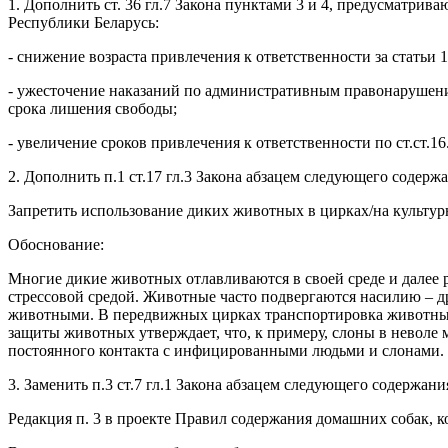
1. Дополнить ст. 36 гл.7 Закона пунктами 3 и 4, предусматр
Республики Беларусь:
- снижение возраста привлечения к ответственности за статьи 
- ужесточение наказаний по административным правонарушени
срока лишения свободы;
- увеличение сроков привлечения к ответственности по ст.ст.16
2. Дополнить п.1 ст.17 гл.3 Закона абзацем следующего содерж
Запретить использование диких животных в цирках/на культурн
Обоснование:
Многие дикие животных отлавливаются в своей среде и далее ра
стрессовой средой. Животные часто подвергаются насилию – д
животными. В передвижных цирках транспортировка животных 
защиты животных утверждает, что, к примеру, слоны в неволе 
постоянного контакта с инфицированными людьми и слонами.
3. Заменить п.3 ст.7 гл.1 Закона абзацем следующего содержани
Редакция п. 3 в проекте Правил содержания домашних собак, к