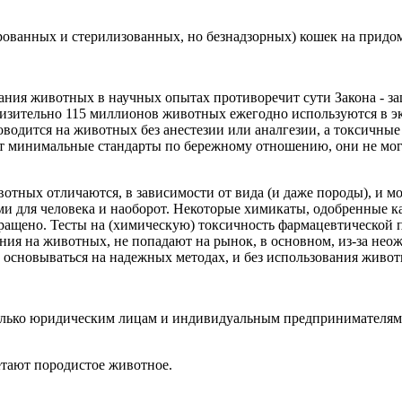
рованных и стерилизованных, но безнадзорных) кошек на придо
ания животных в научных опытах противоречит сути Закона - з
зительно 115 миллионов животных ежегодно используются в эк
оводится на животных без анестезии или аналгезии, а токсичны
 минимальные стандарты по бережному отношению, они не могут
тных отличаются, в зависимости от вида (и даже породы), и мо
ми для человека и наоборот. Некоторые химикаты, одобренные 
ращено. Тесты на (химическую) токсичность фармацевтической 
ания на животных, не попадают на рынок, в основном, из-за н
 основываться на надежных методах, и без использования живот
олько юридическим лицам и индивидуальным предпринимателям 
етают породистое животное.