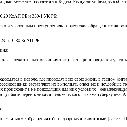
ивающими внесение изменений в Кодекс Республики Беларусь об
16.29 КоАП РБ и 339-1 УК РБ;
ям и уголовным преступлениям за жестокое обращение с животн
.29 и 16.30 КоАП РБ.
ания:
о-развлекательных мероприятиях (в т.ч. при проведении уличных
зводятся в неволе, где проводят всю свою жизнь в тесном конта
рессировщики заставляют их выполнять опасные и неудобные тр
происходит в не подходящих для них условиях - ненадлежащег
могут быть переносчиками человеческого штамма туберкулеза. А 
я:
ошек, а также обращения с безнадзорными животными (далее – П