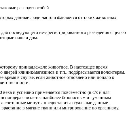
таковые разводят особей
которых данные люди часто избавляется от таких животных
. для последующего незарегистрированного разведения с целью
которые нашли дом.
 которому принадлежало животное. В настоящее время
 дверей клиник/магазинов и т.п., подбрасывается волонтерам.
ее время в случае, если животное отловлено или попало к
тветственности.
 века и успешно применяется повсеместно (в с/х и для
анспондера считается наиболее безопасным и гуманным
 за считанные минуты предоставит актуальные данные.
 врастание в мягкие ткани или мигрирование по организму.