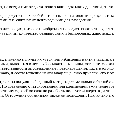
 не всегда имеют достаточно знаний для таких действий, часто 
реди родственных особей, что вызывает патологии в результате 
тами, т.к. считают их непригодными для разведения.
ых желающих, которые приобретают породистых животных, в т.ч
о увеличит количество безнадзорных и беспородных животных, 
, а именно в случае их утери или избавления найти владельца,
ми, вывозится в лес, выбрасывает из машины, оставляется около
ответственности за совершенные правонарушения. Т.к. в настоящ
жало, и соответственно найти владельца, либо привлечь его к о
ролю за популяцией, данный метод зарекомендовал себя ещё с 20
а. По сравнению с татуированием или клеймением вживление тр
ечивается, клеймо сложно разобрать под густой шерстью, а чип
ии. Отторжение организмом также не происходит. Исключено его