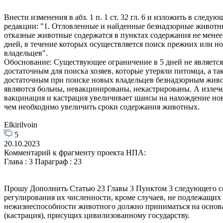
Внести изменения в абз. 1 п. 1 ст. 32 гл. 6 и изложить в следую
редакции: "1. Отловленные и найденные безнадзорные животны
отказные животные содержатся в пунктах содержания не мене
дней, в течение которых осуществляется поиск прежних или н
владельцев".
Обоснование: Существующее ограничение в 5 дней не является
достаточным для поиска хозяев, которые утеряли питомца, а та
достаточным при поиске новых владельцев безнадзорным живо
являются больны, невакцинированы, некастрированы. А излеч
вакцинация и кастрация увеличивает шансы на нахождение новы
чем необходимо увеличить сроки содержания животных.
Elkirilvoin
5
20.10.2023
Комментарий к фрагменту проекта НПА:
Глава : 3 Параграф : 23
Прошу Дополнить Статью 23 Главы 3 Пунктом 3 следующего с
регулирования их численности, кроме случаев, не подлежащих
нежизнеспособности животного должно приниматься на основ
(кастрация), присущих цивилизованному государству.