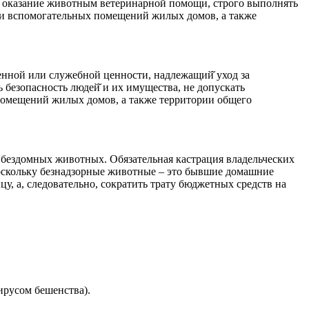
 оказание животным ветеринарной помощи, строго выполнять
х и вспомогательных помещений жилых домов, а также
ной или служебной ценности, надлежащий̆ уход за
безопасность людей̆ и их имущества, не допускать
мещений жилых домов, а также территории общего
бездомных животных. Обязательная кастрация владельческих
оскольку безнадзорные животные – это бывшие домашние
у, а, следовательно, сократить трату бюджетных средств на
ирусом бешенства).