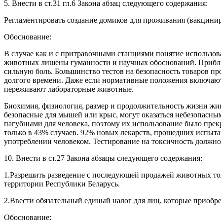
5. Внести в ст.31 гл.6 Закона абзац следующего содержания:
Регламентировать создание домиков для проживания (вакцини
Обоснование:
В случае как и с притравочными станциями понятие использов
животных лишены гуманности и научных обоснований. Прибли
сильную боль. Большинство тестов на безопасность товаров пр
долгого времени. Даже если нормативные положения включают
переживают лабораторные животные.
Биохимия, физиология, размер и продолжительность жизни живо
безопасные для мышей или крыс, могут оказаться небезопасны
пагубными для человека, поэтому их использование было прек
только в 43% случаев. 92% новых лекарств, прошедших испыт
употреблении человеком. Тестирование на токсичность должно
10. Внести в ст.27 Закона абзацы следующего содержания:
1.Разрешить разведение с последующей продажей животных т
территории Республики Беларусь.
2.Ввести обязательный единый налог для лиц, которые приобр
Обоснование: