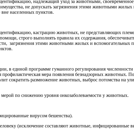
идентификацию, надлежащий уход за животными, своевременное
их имущества, не допускать загрязнения этими животными жилы
е вне населенных пунктов.
дентификацию, кастрацию животных, не представляющих племен
омощи, строго выполнять правила их содержания, обеспечивать 
ти, загрязнения этими животными жилых и вспомогательных по
нктов.
ии, в единой программе гуманного регулирования численности 
я профилактическая мера появления безнадзорных животных. П
лит сократить размножение животных, выброс потомства на улиц
й мерой по снижению уровня онкозаболеваемости у животных.
фицированные вирусом бешенства).
человеку (исключение составляют животные, инфицированные в