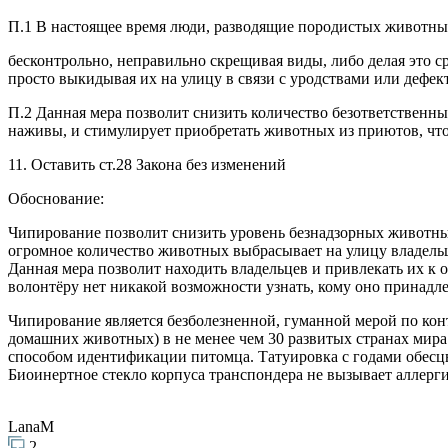
П.1 В настоящее время люди, разводящие породистых животных,
бесконтрольно, неправильно скрещивая виды, либо делая это с
просто выкидывая их на улицу в связи с уродствами или дефек
П.2 Данная мера позволит снизить количество безответственн
наживы, и стимулирует приобретать животных из приютов, чт
11. Оставить ст.28 Закона без изменений
Обоснование:
Чипирование позволит снизить уровень безнадзорных животных
огромное количество животных выбрасывает на улицу владельца
Данная мера позволит находить владельцев и привлекать их к 
волонтёру нет никакой возможности узнать, кому оно принадле
Чипирование является безболезненной, гуманной мерой по конт
домашних животных) в не менее чем 30 развитых странах мир
способом идентификации питомца. Татуировка с годами обесцв
Биоинертное стекло корпуса транспондера не вызывает аллерг
LanaM
2