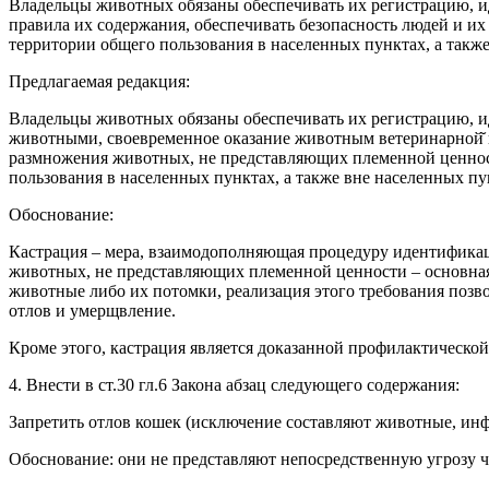
Владельцы животных обязаны обеспечивать их регистрацию, 
правила их содержания, обеспечивать безопасность людей и 
территории общего пользования в населенных пунктах, а такж
Предлагаемая редакция:
Владельцы животных обязаны обеспечивать их регистрацию, и
животными, своевременное оказание животным ветеринарной̆ п
размножения животных, не представляющих племенной ценнос
пользования в населенных пунктах, а также вне населенных пу
Обоснование:
Кастрация – мера, взаимодополняющая процедуру идентификац
животных, не представляющих племенной ценности – основна
животные либо их потомки, реализация этого требования позво
отлов и умерщвление.
Кроме этого, кастрация является доказанной профилактическо
4. Внести в ст.30 гл.6 Закона абзац следующего содержания:
Запретить отлов кошек (исключение составляют животные, ин
Обоснование: они не представляют непосредственную угрозу 