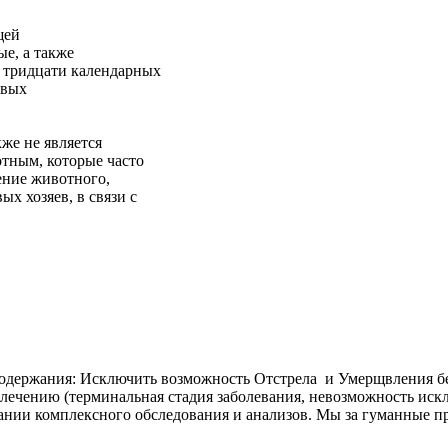
щей
е, а также
е тридцати календарных
овых
кже не является
тным, которые часто
ение животного,
х хозяев, в связи с
одержания: Исключить возможность Отстрела и Умерщвления бе
 лечению (терминальная стадия заболевания, невозможность иск
ании комплексного обследования и анализов. Мы за гуманные 