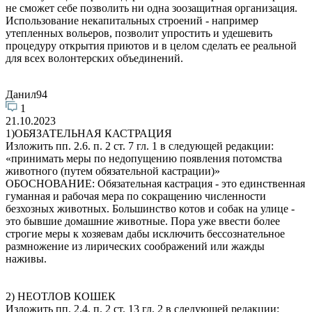
не сможет себе позволить ни одна зоозащитная организация.
Использование некапитальных строений - например
утепленных вольеров, позволит упростить и удешевить
процедуру открытия приютов и в целом сделать ее реальной
для всех волонтерских объединений.
Данил94
1
21.10.2023
1)ОБЯЗАТЕЛЬНАЯ КАСТРАЦИЯ
Изложить пп. 2.6. п. 2 ст. 7 гл. 1 в следующей редакции:
«принимать меры по недопущению появления потомства
животного (путем обязательной кастрации)»
ОБОСНОВАНИЕ: Обязательная кастрация - это единственная
гуманная и рабочая мера по сокращению численности
безхозных животных. Большинство котов и собак на улице -
это бывшие домашние животные. Пора уже ввести более
строгие меры к хозяевам дабы исключить бессознательное
размножение из лирических соображений или жажды
наживы.
2) НЕОТЛОВ КОШЕК
Изложить пп. 2.4. п. 2 ст. 13 гл. 2 в следующей редакции: