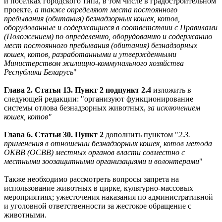
и поселках городского типа, в том числе в градостроительном
проекте,
а также определяют места постоянного
пребывания (обитания) безнадзорных кошек, котов,
оборудованные
и содержащиеся в соответствии с Правилами
(Положением) по определению, оборудованию и содержанию
мест постоянного пребывания (обитания) безнадзорных
кошек, котов, разработанными и утвержденными
Министерством жилищно-коммунального хозяйства
Республики Беларусь
"
Глава 2. Статья 13. Пункт 2 подпункт 2.4
изложить в
следующей редакции: "организуют функционирование
системы отлова безнадзорных животных,
за исключением
кошек, котов"
Глава 6. Статьи 30. Пункт 2
дополнить пунктом "
2.3.
применения в отношении безнадзорных кошек, котов метода
ОКВВ (ОСВВ) местных органов власти совместно с
местными зоозащитными организациями и волонтерами
"
Также необходимо рассмотреть вопросы запрета на
использование животных в цирке, культурно-массовых
мероприятиях; ужесточения наказания по административной
и уголовной ответственности за жестокое обращение с
животными.