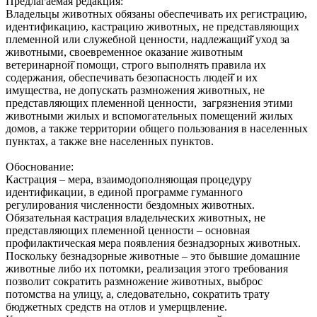
Предлагаемая редакция:
Владельцы животных обязаны обеспечивать их регистрацию,
идентификацию, кастрацию животных, не представляющих
племенной или служебной ценности, надлежащий̆ уход за
животными, своевременное оказание животным
ветеринарной̆ помощи, строго выполнять правила их
содержания, обеспечивать безопасность людей̆ и их
имущества, не допускать размножения животных, не
представляющих племенной ценности, загрязнения этими
животными жилых и вспомогательных помещений жилых
домов, а также территории общего пользования в населенных
пунктах, а также вне населенных пунктов.
Обоснование:
Кастрация – мера, взаимодополняющая процедуру
идентификации, в единой программе гуманного
регулирования численности бездомных животных.
Обязательная кастрация владельческих животных, не
представляющих племенной ценности – основная
профилактическая мера появления безнадзорных животных.
Поскольку безнадзорные животные – это бывшие домашние
животные либо их потомки, реализация этого требования
позволит сократить размножение животных, выброс
потомства на улицу, а, следовательно, сократить трату
бюджетных средств на отлов и умерщвление.