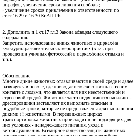
штрафов, увеличение срока лишения свободы;
- увеличение сроков привлечения к ответственности по
ст.ст.16.29 и 16.30 КоАП РБ.
2. Дополнить п.1 ст.17 гл.3 Закона абзацем следующего
содержания:
Запретить использование диких животных в цирках/на
культурно-развлекательных мероприятиях (в т.ч. при
проведении уличных фотосессий в парках/зонах отдыха и
т.п.).
Обоснование:
Многие дикие животных отлавливаются в своей среде и далее
разводятся в неволе, где проводят всю свою жизнь в тесном
контакте с людьми, что является для них неестественной и
стрессовой средой. Животные часто подвергаются насилию –
дрессировщики заставляют их выполнять опасные и
неудобные трюки, которые не предназначены для выполнения
дикими (!) животными. В передвижных цирках
транспортировка животных происходит в не подходящих для
них условиях - ненадлежащего питания, ухода и
ветобслуживания. Всемирное общество защиты животных
утверждает, что, к примеру, слоны в неволе могут быть