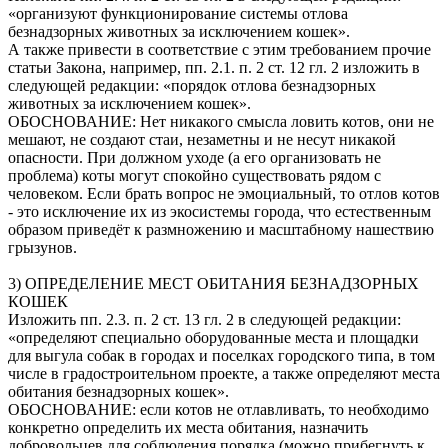
«организуют функционирование системы отлова
безнадзорных животных за исключением кошек».
А также привести в соответствие с этим требованием прочие
статьи Закона, например, пп. 2.1. п. 2 ст. 12 гл. 2 изложить в
следующей редакции: «порядок отлова безнадзорных
животных за исключением кошек».
ОБОСНОВАНИЕ: Нет никакого смысла ловить котов, они не
мешают, не создают стаи, незаметны и не несут никакой
опасности. При должном уходе (а его организовать не
проблема) коты могут спокойно существовать рядом с
человеком. Если брать вопрос не эмоциальный, то отлов котов
- это исключение их из экосистемы города, что естественным
образом приведёт к размножению и масштабному нашествию
грызунов.
3) ОПРЕДЕЛЕНИЕ МЕСТ ОБИТАНИЯ БЕЗНАДЗОРНЫХ
КОШЕК
Изложить пп. 2.3. п. 2 ст. 13 гл. 2 в следующей редакции:
«определяют специально оборудованные места и площадки
для выгула собак в городах и поселках городского типа, в том
числе в градостроительном проекте, а также определяют места
обитания безнадзорных кошек».
ОБОСНОВАНИЕ: если котов не отлавливать, то необходимо
конкретно определить их места обитания, назначить
добровольцев для соблюдения порядка (можно прибегнуть к