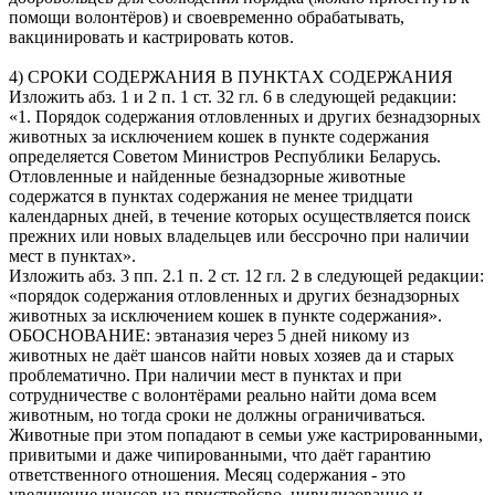
помощи волонтёров) и своевременно обрабатывать,
вакцинировать и кастрировать котов.
4) СРОКИ СОДЕРЖАНИЯ В ПУНКТАХ СОДЕРЖАНИЯ
Изложить абз. 1 и 2 п. 1 ст. 32 гл. 6 в следующей редакции:
«1. Порядок содержания отловленных и других безнадзорных
животных за исключением кошек в пункте содержания
определяется Советом Министров Республики Беларусь.
Отловленные и найденные безнадзорные животные
содержатся в пунктах содержания не менее тридцати
календарных дней, в течение которых осуществляется поиск
прежних или новых владельцев или бессрочно при наличии
мест в пунктах».
Изложить абз. 3 пп. 2.1 п. 2 ст. 12 гл. 2 в следующей редакции:
«порядок содержания отловленных и других безнадзорных
животных за исключением кошек в пункте содержания».
ОБОСНОВАНИЕ: эвтаназия через 5 дней никому из
животных не даёт шансов найти новых хозяев да и старых
проблематично. При наличии мест в пунктах и при
сотрудничестве с волонтёрами реально найти дома всем
животным, но тогда сроки не должны ограничиваться.
Животные при этом попадают в семьи уже кастрированными,
привитыми и даже чипированными, что даёт гарантию
ответственного отношения. Месяц содержания - это
увеличение шансов на пристройсво, цивилизованно и