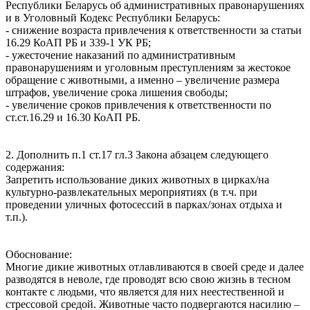
Республики Беларусь об административных правонарушениях
и в Уголовный Кодекс Республики Беларусь:
- снижение возраста привлечения к ответственности за статьи
16.29 КоАП РБ и 339-1 УК РБ;
- ужесточение наказаний по административным
правонарушениям и уголовным преступлениям за жестокое
обращение с животными, а именно – увеличение размера
штрафов, увеличение срока лишения свободы;
- увеличение сроков привлечения к ответственности по
ст.ст.16.29 и 16.30 КоАП РБ.
2. Дополнить п.1 ст.17 гл.3 Закона абзацем следующего
содержания:
Запретить использование диких животных в цирках/на
культурно-развлекательных мероприятиях (в т.ч. при
проведении уличных фотосессий в парках/зонах отдыха и
т.п.).
Обоснование:
Многие дикие животных отлавливаются в своей среде и далее
разводятся в неволе, где проводят всю свою жизнь в тесном
контакте с людьми, что является для них неестественной и
стрессовой средой. Животные часто подвергаются насилию –