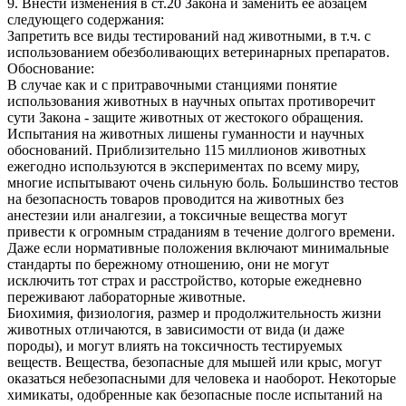
9. Внести изменения в ст.20 Закона и заменить ее абзацем
следующего содержания:
Запретить все виды тестирований над животными, в т.ч. с
использованием обезболивающих ветеринарных препаратов.
Обоснование:
В случае как и с притравочными станциями понятие
использования животных в научных опытах противоречит
сути Закона - защите животных от жестокого обращения.
Испытания на животных лишены гуманности и научных
обоснований. Приблизительно 115 миллионов животных
ежегодно используются в экспериментах по всему миру,
многие испытывают очень сильную боль. Большинство тестов
на безопасность товаров проводится на животных без
анестезии или аналгезии, а токсичные вещества могут
привести к огромным страданиям в течение долгого времени.
Даже если нормативные положения включают минимальные
стандарты по бережному отношению, они не могут
исключить тот страх и расстройство, которые ежедневно
переживают лабораторные животные.
Биохимия, физиология, размер и продолжительность жизни
животных отличаются, в зависимости от вида (и даже
породы), и могут влиять на токсичность тестируемых
веществ. Вещества, безопасные для мышей или крыс, могут
оказаться небезопасными для человека и наоборот. Некоторые
химикаты, одобренные как безопасные после испытаний на