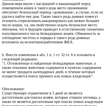
Данная мера вкупе с кастрацией и вакцинацией перед
помещением кошек в такого рода место проживания
обеспечит безопасный период «доживания», в случае, если не
удалось найти ему дом. Также такого рода домики помогут
отловить-стерилизовать-вакцинировать как можно большее
число кошек, т.к. им свойственно искать безопасное место
обитания, что в будущем приведет к естественному снижению
популяционного числа безнадзорных кошек. Обязанность за
соблюдение чистоты и порядка в такого рода домиках
возложить на волонтеров/работников ЖКХ.
6. Внести изменения в абз. 1 п. 1 ст. 32 гл. 6 и изложить в
следующей редакции:
"1. Отловленные и найденные безнадзорные животные, а
также отказные животные содержатся в пунктах содержания
не менее тридцати календарных дней, в течение которых
осуществляется поиск прежних или новых владельцев".
Обоснование:
Существующее ограничение в 5 дней не является
достаточным для поиска хозяев, которые утеряли питомца, а
также не является достаточным при поиске новых владельцев
безнадзорным животным, которые часто являются больны,