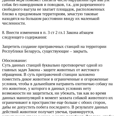
собак без намордников и поводков, т.к. для разрешенного
свободного выгула не хватает площадок, расположенных
близко к придомовым территориям, зачастую таковые
находятся на большом расстоянии ввиду их маленькой
численности.
8. Внести изменения в п. 3 ст 2 гл.1 Закона абзацем
следующего содержания:
Запретить создание притравочных станций на территории
Республики Беларусь, существующие – закрыть.
Обоснование:
Суть данных станций буквально противоречат одной из
главных задач Закона - защите животных от жестокого
обращения. В суть притравочной станции заложено
поместить дикое животное в ограниченные и огороженные
условия, чтобы в дальнейшем натравить охотничью собаку на
это животное, у которого в данных условиях нету
возможности ни защититься, ни убежать, так как во время
данных манипуляций в момент захвата собакой животного их
ограничивают в пространстве еще больше с обоих сторон,
дабы не допустить побега последнего. В результате данных
действий животное получает увечья, травмируется,