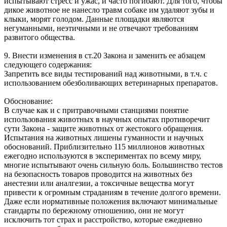
испытывают стресс и ужас, и часто погибают. Для того, чтобы
дикое животное не нанесло травм собаке им удаляют зубы и
клыки, морят голодом. Данные площадки являются
негуманными, неэтичными и не отвечают требованиям
развитого общества.
9. Внести изменения в ст.20 Закона и заменить ее абзацем
следующего содержания:
Запретить все виды тестирований над животными, в т.ч. с
использованием обезболивающих ветеринарных препаратов.
Обоснование:
В случае как и с притравочными станциями понятие
использования животных в научных опытах противоречит
сути Закона - защите животных от жестокого обращения.
Испытания на животных лишены гуманности и научных
обоснований. Приблизительно 115 миллионов животных
ежегодно используются в экспериментах по всему миру,
многие испытывают очень сильную боль. Большинство тестов
на безопасность товаров проводится на животных без
анестезии или аналгезии, а токсичные вещества могут
привести к огромным страданиям в течение долгого времени.
Даже если нормативные положения включают минимальные
стандарты по бережному отношению, они не могут
исключить тот страх и расстройство, которые ежедневно