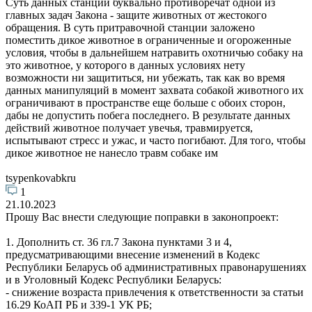
Суть данных станций буквально противоречат одной из
главных задач Закона - защите животных от жестокого
обращения. В суть притравочной станции заложено
поместить дикое животное в ограниченные и огороженные
условия, чтобы в дальнейшем натравить охотничью собаку на
это животное, у которого в данных условиях нету
возможности ни защититься, ни убежать, так как во время
данных манипуляций в момент захвата собакой животного их
ограничивают в пространстве еще больше с обоих сторон,
дабы не допустить побега последнего. В результате данных
действий животное получает увечья, травмируется,
испытывают стресс и ужас, и часто погибают. Для того, чтобы
дикое животное не нанесло травм собаке им
tsypenkovabkru
1
21.10.2023
Прошу Вас внести следующие поправки в законопроект:
1. Дополнить ст. 36 гл.7 Закона пунктами 3 и 4,
предусматривающими внесение изменений в Кодекс
Республики Беларусь об административных правонарушениях
и в Уголовный Кодекс Республики Беларусь:
- снижение возраста привлечения к ответственности за статьи
16.29 КоАП РБ и 339-1 УК РБ;