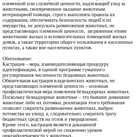
племенной или служебной ценности, надлежащий̆ уход за
животными, своевременное оказание животным
ветеринарной̆ помощи, строго выполнять правила их
содержания, обеспечивать безопасность людей̆ и их
имущества, не допускать размножения животных, не
представляющих племенной ценности, загрязнения этими
животными жилых и вспомогательных помещений жилых
домов, а также территории общего пользования в населенных
пунктах, а также вне населенных пунктов.
Обоснование:
Кастрация – мера, взаимодополняющая процедуру
идентификации, в единой программе гуманного
регулирования численности бездомных животных.
Обязательная кастрация владельческих животных, не
представляющих племенной ценности – основная
профилактическая мера появления безнадзорных животных.
Поскольку безнадзорные животные – это бывшие домашние
животные либо их потомки, реализация этого требования
позволит сократить размножение животных, выброс
потомства на улицу, а, следовательно, сократить трату
бюджетных средств на отлов и умерщвление.
Кроме этого, кастрация является доказанной
профилактической мерой по снижению уровня
онкозаболеваемости у животных.