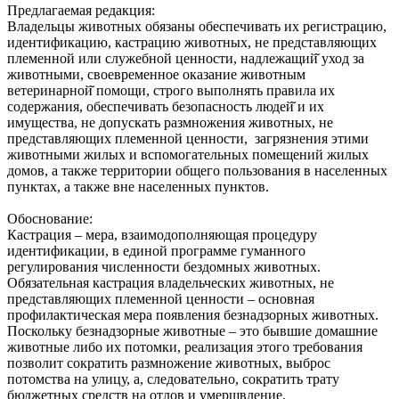
Предлагаемая редакция:
Владельцы животных обязаны обеспечивать их регистрацию,
идентификацию, кастрацию животных, не представляющих
племенной или служебной ценности, надлежащий̆ уход за
животными, своевременное оказание животным
ветеринарной̆ помощи, строго выполнять правила их
содержания, обеспечивать безопасность людей̆ и их
имущества, не допускать размножения животных, не
представляющих племенной ценности, загрязнения этими
животными жилых и вспомогательных помещений жилых
домов, а также территории общего пользования в населенных
пунктах, а также вне населенных пунктов.
Обоснование:
Кастрация – мера, взаимодополняющая процедуру
идентификации, в единой программе гуманного
регулирования численности бездомных животных.
Обязательная кастрация владельческих животных, не
представляющих племенной ценности – основная
профилактическая мера появления безнадзорных животных.
Поскольку безнадзорные животные – это бывшие домашние
животные либо их потомки, реализация этого требования
позволит сократить размножение животных, выброс
потомства на улицу, а, следовательно, сократить трату
бюджетных средств на отлов и умерщвление.