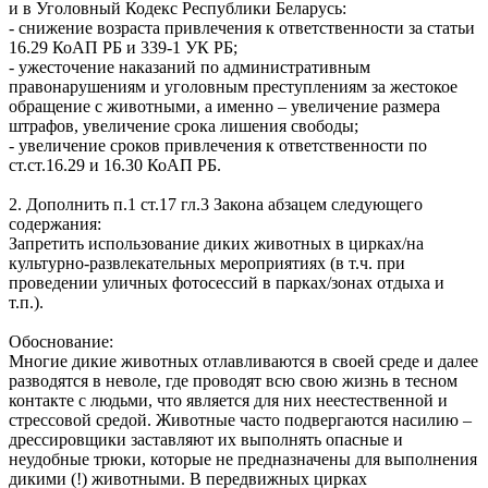
и в Уголовный Кодекс Республики Беларусь:
- снижение возраста привлечения к ответственности за статьи
16.29 КоАП РБ и 339-1 УК РБ;
- ужесточение наказаний по административным
правонарушениям и уголовным преступлениям за жестокое
обращение с животными, а именно – увеличение размера
штрафов, увеличение срока лишения свободы;
- увеличение сроков привлечения к ответственности по
ст.ст.16.29 и 16.30 КоАП РБ.
2. Дополнить п.1 ст.17 гл.3 Закона абзацем следующего
содержания:
Запретить использование диких животных в цирках/на
культурно-развлекательных мероприятиях (в т.ч. при
проведении уличных фотосессий в парках/зонах отдыха и
т.п.).
Обоснование:
Многие дикие животных отлавливаются в своей среде и далее
разводятся в неволе, где проводят всю свою жизнь в тесном
контакте с людьми, что является для них неестественной и
стрессовой средой. Животные часто подвергаются насилию –
дрессировщики заставляют их выполнять опасные и
неудобные трюки, которые не предназначены для выполнения
дикими (!) животными. В передвижных цирках