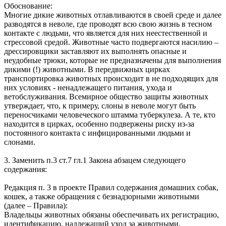
Обоснование:
Многие дикие животных отлавливаются в своей среде и далее
разводятся в неволе, где проводят всю свою жизнь в тесном
контакте с людьми, что является для них неестественной и
стрессовой средой. Животные часто подвергаются насилию –
дрессировщики заставляют их выполнять опасные и
неудобные трюки, которые не предназначены для выполнения
дикими (!) животными. В передвижных цирках
транспортировка животных происходит в не подходящих для
них условиях - ненадлежащего питания, ухода и
ветобслуживания. Всемирное общество защиты животных
утверждает, что, к примеру, слоны в неволе могут быть
переносчиками человеческого штамма туберкулеза. А те, кто
находится в цирках, особенно подвержены риску из-за
постоянного контакта с инфицированными людьми и
слонами.
3. Заменить п.3 ст.7 гл.1 Закона абзацем следующего
содержания:
Редакция п. 3 в проекте Правил содержания домашних собак,
кошек, а также обращения с безнадзорными животными
(далее – Правила):
Владельцы животных обязаны обеспечивать их регистрацию,
идентификацию, надлежащий уход за животными,