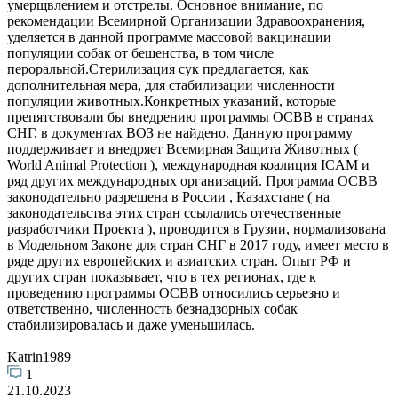
умерщвлением и отстрелы. Основное внимание, по
рекомендации Всемирной Организации Здравоохранения,
уделяется в данной программе массовой вакцинации
популяции собак от бешенства, в том числе
пероральной.Стерилизация сук предлагается, как
дополнительная мера, для стабилизации численности
популяции животных.Конкретных указаний, которые
препятствовали бы внедрению программы ОСВВ в странах
СНГ, в документах ВОЗ не найдено. Данную программу
поддерживает и внедряет Всемирная Защита Животных (
World Animal Protection ), международная коалиция ICAM и
ряд других международных организаций. Программа ОСВВ
законодательно разрешена в России , Казахстане ( на
законодательства этих стран ссылались отечественные
разработчики Проекта ), проводится в Грузии, нормализована
в Модельном Законе для стран СНГ в 2017 году, имеет место в
ряде других европейских и азиатских стран. Опыт РФ и
других стран показывает, что в тех регионах, где к
проведению программы ОСВВ относились серьезно и
ответственно, численность безнадзорных собак
стабилизировалась и даже уменьшилась.
Katrin1989
1
21.10.2023