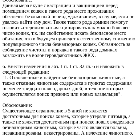
Данная мера вкупе с кастрацией и вакцинацией перед
помещением кошек в такого рода место проживания
обеспечит безопасный период «доживания», в случае, если не
удалось найти ему дом. Также такого рода домики помогут
отловить-стерилизовать-вакцинировать как можно большее
число кошек, т.к. им свойственно искать безопасное место
обитания, что в будущем приведет к естественному снижению
популяционного числа безнадзорных кошек. Обязанность за
соблюдение чистоты и порядка в такого рода домиках
возложить на волонтеров/работников ЖКХ.
6. Внести изменения в абз. 1 п. 1 ст. 32 гл. 6 и изложить в
следующей редакции:
"1. Отловленные и найденные безнадзорные животные, а
также отказные животные содержатся в пунктах содержания
не менее тридцати календарных дней, в течение которых
осуществляется поиск прежних или новых владельцев".
Обоснование:
Существующее ограничение в 5 дней не является
достаточным для поиска хозяев, которые утеряли питомца, а
также не является достаточным при поиске новых владельцев
безнадзорным животным, которые часто являются больны,
невакцинированы, некастрированы. А излечение животного,