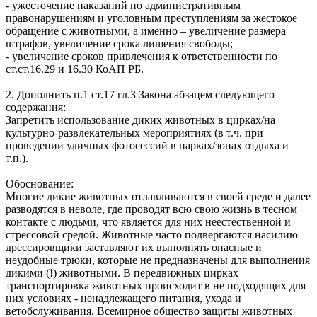
- ужесточение наказаний по административным
правонарушениям и уголовным преступлениям за жестокое
обращение с животными, а именно – увеличение размера
штрафов, увеличение срока лишения свободы;
- увеличение сроков привлечения к ответственности по
ст.ст.16.29 и 16.30 КоАП РБ.
2. Дополнить п.1 ст.17 гл.3 Закона абзацем следующего
содержания:
Запретить использование диких животных в цирках/на
культурно-развлекательных мероприятиях (в т.ч. при
проведении уличных фотосессий в парках/зонах отдыха и
т.п.).
Обоснование:
Многие дикие животных отлавливаются в своей среде и далее
разводятся в неволе, где проводят всю свою жизнь в тесном
контакте с людьми, что является для них неестественной и
стрессовой средой. Животные часто подвергаются насилию –
дрессировщики заставляют их выполнять опасные и
неудобные трюки, которые не предназначены для выполнения
дикими (!) животными. В передвижных цирках
транспортировка животных происходит в не подходящих для
них условиях - ненадлежащего питания, ухода и
ветобслуживания. Всемирное общество защиты животных