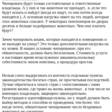
Чипировать будут только состоятельные и ответственные
владельцы. А у них и так животное не пропадет.. и ,если что
будут искать и найдут (когда их ищут, то они почти всегда
находятся ), А основная нагрузка ляжет на тех людей, которые
этих животных спасают. У некоторых пенсионеров во дворах
десяток и больше подобранных животных. Чем они платить
будут?
Зачем чипировать кошек, которые находятся в помещениях и
не выходят на улицу? Это только дополнительная нагрузка на
их хозяев. В наших условиях чипирование ,при его
обязательности, должно быть бесплатным, Стоимость услуги
в настоящее время незаслуженно завышена,поскольку
себестоимость чипов невелика, а процедура простая.
Нельзя слепо выдергивать из контекста отдельные пункты
законодательства богатых стран, не просчитывая последствий.
Лучше обратиться к опыту стран с сопоставимым с нами
уровнем жизни, где право на жизнь животных . в том числе не
имеющих владельцев, защищено законодательно.
Регистрация и идентификаця нужны, но у людей должен быть
выбор методов и способов ее проведения, тем более, что
нигде почти, обязательное чипирование число бездомных
животных не сокращает.