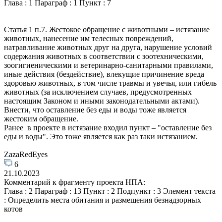
Глава : 1 Параграф : 1 Пункт : 7
Статья 1 п.7. Жестокое обращение с животными – истязание
животных, нанесение им телесных повреждений,
натравливание животных друг на друга, нарушение условий
содержания животных в соответствии с зоотехническими,
зоогигиеническими и ветеринарно-санитарными правилами,
иные действия (бездействие), влекущие причинение вреда
здоровью животных, в том числе травмы и увечья, или гибель
животных (за исключением случаев, предусмотренных
настоящим Законом и иными законодательными актами).
Внести, что оставление без еды и воды​ тоже является
жестоким обращение.
Ранее ​ в проекте в истязание входил пункт – "оставление без
еды и воды". Это тоже является как раз таки истязанием.
ZazaRedEyes
6
21.10.2023
Комментарий к фрагменту проекта НПА:
Глава : 2 Параграф : 13 Пункт : 2 Подпункт : 3 Элемент текста
: Определить места обитания и размещения безнадзорных
котов