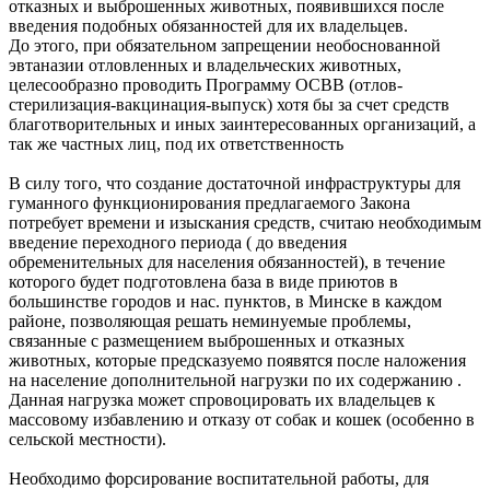
отказных и выброшенных животных, появившихся после
введения подобных обязанностей для их владельцев.
До этого, при обязательном запрещении необоснованной
эвтаназии отловленных и владельческих животных,
целесообразно проводить Программу ОСВВ (отлов-
стерилизация-вакцинация-выпуск) хотя бы за счет средств
благотворительных и иных заинтересованных организаций, а
так же частных лиц, под их ответственность
В силу того, что создание достаточной инфраструктуры для
гуманного функционирования предлагаемого Закона
потребует времени и изыскания средств, считаю необходимым
введение переходного периода ( до введения
обременительных для населения обязанностей), в течение
которого будет подготовлена база в виде приютов в
большинстве городов и нас. пунктов, в Минске в каждом
районе, позволяющая решать неминуемые проблемы,
связанные с размещением выброшенных и отказных
животных, которые предсказуемо появятся после наложения
на население дополнительной нагрузки по их содержанию .
Данная нагрузка может спровоцировать их владельцев к
массовому избавлению и отказу от собак и кошек (особенно в
сельской местности).
Необходимо форсирование воспитательной работы, для