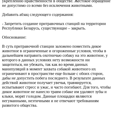
укреплению нравственности в обществе. Жестокое обращение
не допустимо со всеми без исключения животными.
Добавить абзац следующего содержания:
- Запретить создание притравочных станций на территории
Республики Беларусь, существующие – закрыть.
Обоснование:
В суть притравочной станции заложено поместить дикое
животное в ограниченные и огороженные условия, чтобы в
дальнейшем натравить охотничью собаку на это животное, у
которого в данных условиях нету возможности ни
защититься, ни убежать, так как во время данных
манипуляций в момент захвата собакой животного их
ограничивают в пространстве еще больше с обоих сторон,
дабы не допустить побега последнего. В результате данных
действий животное получает увечья, травмируется,
испытывают стресс и ужас, и часто погибают. Для того, чтобы
дикое животное не нанесло травм собаке им удаляют зубы и
клыки, морят голодом. Данные площадки являются
негуманными, неэтичными и не отвечают требованиям
развитого общества.