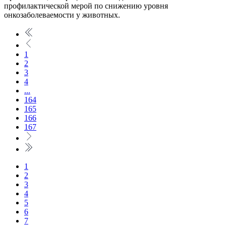
профилактической мерой по снижению уровня
онкозаболеваемости у животных.
1
2
3
4
...
164
165
166
167
1
2
3
4
5
6
7