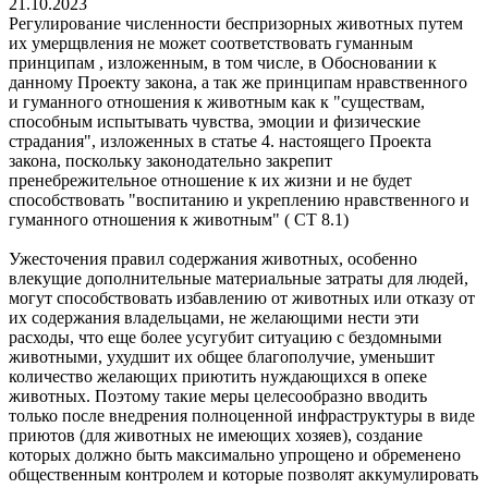
21.10.2023
Регулирование численности беспризорных животных путем
их умерщвления не может соответствовать гуманным
принципам , изложенным, в том числе, в Обосновании к
данному Проекту закона, а так же принципам нравственного
и гуманного отношения к животным как к "существам,
способным испытывать чувства, эмоции и физические
страдания", изложенных в статье 4. настоящего Проекта
закона, поскольку законодательно закрепит
пренебрежительное отношение к их жизни и не будет
способствовать "воспитанию и укреплению нравственного и
гуманного отношения к животным" ( СТ 8.1)
Ужесточения правил содержания животных, особенно
влекущие дополнительные материальные затраты для людей,
могут способствовать избавлению от животных или отказу от
их содержания владельцами, не желающими нести эти
расходы, что еще более усугубит ситуацию с бездомными
животными, ухудшит их общее благополучие, уменьшит
количество желающих приютить нуждающихся в опеке
животных. Поэтому такие меры целесообразно вводить
только после внедрения полноценной инфраструктуры в виде
приютов (для животных не имеющих хозяев), создание
которых должно быть максимально упрощено и обременено
общественным контролем и которые позволят аккумулировать