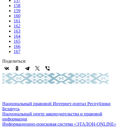
157
158
159
160
161
162
163
164
165
166
167
Поделиться:
Национальный правовой Интернет-портал Республики
Беларусь
Национальный центр законодательства и правовой
информации
Информационно-поисковая система «ЭТАЛОН-ONLINE»