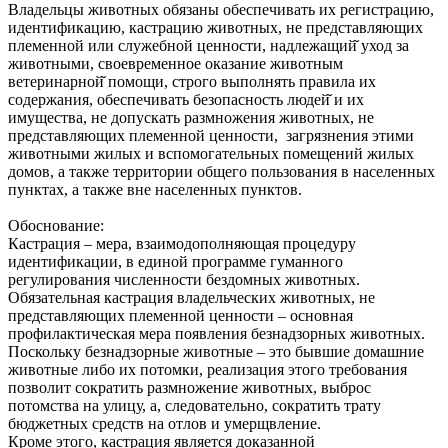
Владельцы животных обязаны обеспечивать их регистрацию,
идентификацию, кастрацию животных, не представляющих
племенной или служебной ценности, надлежащий̆ уход за
животными, своевременное оказание животным
ветеринарной̆ помощи, строго выполнять правила их
содержания, обеспечивать безопасность людей̆ и их
имущества, не допускать размножения животных, не
представляющих племенной ценности, загрязнения этими
животными жилых и вспомогательных помещений жилых
домов, а также территории общего пользования в населенных
пунктах, а также вне населенных пунктов.
Обоснование:
Кастрация – мера, взаимодополняющая процедуру
идентификации, в единой программе гуманного
регулирования численности бездомных животных.
Обязательная кастрация владельческих животных, не
представляющих племенной ценности – основная
профилактическая мера появления безнадзорных животных.
Поскольку безнадзорные животные – это бывшие домашние
животные либо их потомки, реализация этого требования
позволит сократить размножение животных, выброс
потомства на улицу, а, следовательно, сократить трату
бюджетных средств на отлов и умерщвление.
Кроме этого, кастрация является доказанной