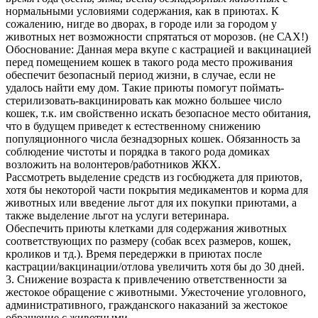
нормальными условиями содержания, как в приютах. К
сожалению, нигде во дворах, в городе или за городом у
животных нет возможности спрятаться от морозов. (не САХ!)
Обоснование: Данная мера вкупе с кастрацией и вакцинацией
перед помещением кошек в такого рода место проживания
обеспечит безопасный период жизни, в случае, если не
удалось найти ему дом. Такие приюты помогут поймать-
стерилизовать-вакцинировать как можно большее число
кошек, т.к. им свойственно искать безопасное место обитания,
что в будущем приведет к естественному снижению
популяционного числа безнадзорных кошек. Обязанность за
соблюдение чистоты и порядка в такого рода домиках
возложить на волонтеров/работников ЖКХ.
Рассмотреть выделение средств из госбюджета для приютов,
хотя бы некоторой части покрытия медикаментов и корма для
животных или введение льгот для их покупки приютами, а
также выделение льгот на услуги ветеринара.
Обеспечить приюты клетками для содержания животных
соответствующих по размеру (собак всех размеров, кошек,
кроликов и тд.). Время передержки в приютах после
кастрации/вакцинации/отлова увеличить хотя бы до 30 дней.
3. Снижение возраста к привлечению ответственности за
жестокое обращение с животными. Ужесточение уголовного,
административного, гражданского наказаний за жестокое
обращение с животными.