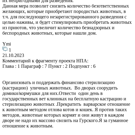
их непригодными для разведения.
Данная мера позволит снизить количество безответственных
желающих, которые приобретают породистых животных, в
т.ч. для последующего незарегистрированного разведения с
целью наживы, и будет стимулировать приобретать животных
из приютов, что увеличит количество безнадзорных и
беспородных животных, которые нашли дом.
Ymi
1
21.10.2023
Комментарий к фрагменту проекта НПА:
Глава : 1 Параграф : 7 Пункт : 2 Подпункт : 6
Организовать и поддержать финансово стерилизацию
(кастрацию) уличных животных. Во дворах соорудить
домики/кормушки для них.Отвести один день в
государственных вет клиниках на бесплатную кастрацию и
стерилизацию животных .Прекратить варварское отношение
к животным методом отлова котов и кошек. Я против таких
методов, животные которых кормят и они живут в каждом
дворе не надо их массово свозить на Гурского.Я за гуманное
отношение к животным.