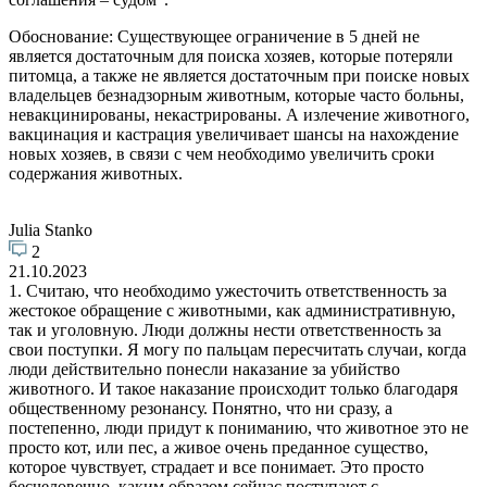
Обоснование: Существующее ограничение в 5 дней не
является достаточным для поиска хозяев, которые потеряли
питомца, а также не является достаточным при поиске новых
владельцев безнадзорным животным, которые часто больны,
невакцинированы, некастрированы. А излечение животного,
вакцинация и кастрация увеличивает шансы на нахождение
новых хозяев, в связи с чем необходимо увеличить сроки
содержания животных.
Julia Stanko
2
21.10.2023
1. Считаю, что необходимо ужесточить ответственность за
жестокое обращение с животными, как административную,
так и уголовную. Люди должны нести ответственность за
свои поступки. Я могу по пальцам пересчитать случаи, когда
люди действительно понесли наказание за убийство
животного. И такое наказание происходит только благодаря
общественному резонансу. Понятно, что ни сразу, а
постепенно, люди придут к пониманию, что животное это не
просто кот, или пес, а живое очень преданное существо,
которое чувствует, страдает и все понимает. Это просто
бесчеловечно, каким образом сейчас поступают с