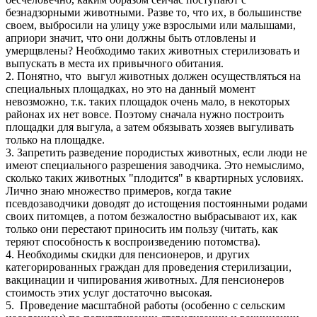
безнадзорными животными. Разве то, что их, в большинстве
своем, выбросили на улицу уже взрослыми или малышами,
априори значит, что они должны быть отловлены и
умерщвлены? Необходимо таких животных стерилизовать и
выпускать в места их привычного обитания.
2. Понятно, что выгул животных должен осуществляться на
специальных площадках, но это на данный момент
невозможно, т.к. таких площадок очень мало, в некоторых
районах их нет вовсе. Поэтому сначала нужно построить
площадки для выгула, а затем обязывать хозяев выгуливать
только на площадке.
3. Запретить разведение породистых животных, если люди не
имеют специального разрешения заводчика. Это немыслимо,
сколько таких животных "плодится" в квартирных условиях.
Лично знаю множество примеров, когда такие
псевдозаводчики доводят до истощения постоянными родами
своих питомцев, а потом безжалостно выбрасывают их, как
только они перестают приносить им пользу (читать, как
теряют способность к воспроизведению потомства).
4. Необходимы скидки для пенсионеров, и других
категорированных граждан для проведения стерилизации,
вакцинации и чипирования животных. Для пенсионеров
стоимость этих услуг достаточно высокая.
5. Проведение масштабной работы (особенно с сельским