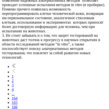
появление надежных альтернативных методов позволяет
проводит успешные испытания методом in vitro (в пробирке).
Помимо прочего появилась возможность
перепрограммировать клетки человеческой кожи, возвращая
им первоначальное состояние, аналогичное стволовым
клеткам, использование в экспериментах которых приносят
более достоверную информацию для человека, чем при
испытаниях на животных.
3. Не стоит забывать и о том, что запрет тестирований на
животных даст толчок к прогрессу в научных открытиях в
области исследований методом “in vitro”, а также
поспособствует поиску альтернативных методов
тестирования, что повлечет за собой развитие новых
технологий.
1
2
3
4
...
164
165
166