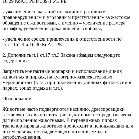
16.29 КоАП РБ и 339-1 УК РБ;
- ужесточение наказаний по административным
правонарушениям и уголовным преступлениям за жестокое
обращение с животными, а именно – увеличение размера
штрафов, увеличение срока лишения свободы;
- увеличение сроков привлечения к ответственности по
ст.ст.16.29 и 16.30 КоАП РБ.
2. Дополнить п.1 ст.17 гл.3 Закона абзацем следующего
содержания:
Запретить контактные зоопарки и использование диких
животных в цирках, на культурно-развлекательных
мероприятиях (в т.ч. при проведении уличных фотосессий в
парках, зонах отдыха и т.п.).
Обоснование:
Животные часто подвергаются насилию, дрессировщики
заставляют их выполнять трюки, которые не предназначены
для выполнения животными. В передвижных цирках
транспортировка животных происходит в неподходящих для
них условиях, нет надлежащего питания, ухода и
ветобслуживания.