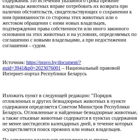
содержания. По истечении указанного срока прежние
владельцы животных вправе потребовать их возврата при
наличии обстоятельств, свидетельствующих о сохранении к
ним привязанности со стороны этих животных или о
жестоком обращении с ними новых владельцев,
подтверждении права собственности или иного законного
основания на этих животных и на условиях, определяемых по
соглашению с новыми владельцами, а при недостижении
соглашения – судом.
Источник:
https://pravo.by/document/?
guid=3941&p0=2023076001
– Национальный правовой
Интернет-портал Республики Беларусь
Изложить пункт в следующей редакции: "Порядок
отловленных и других безнадзорных животных в пункте
содержания определяется Советом Министров Республики
Беларусь. Отловленные и найденные безнадзорные животные,
а также отказные животные содержатся в пунктах содержания
не менее шестидесяти календарных дней, в течение которых
осуществляется поиск прежних или новых владельцев.
По заявлению владельцев отловленных и других