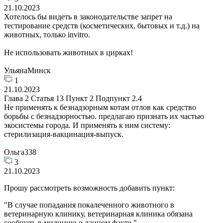
21.10.2023
Хотелось бы видеть в законодательстве запрет на
тестирование средств (косметических, бытовых и т.д.) на
животных, только invitro.
Не использовать животных в цирках!
УльянаМинск
1
21.10.2023
Глава 2 Статья 13 Пункт 2 Подпункт 2.4
Не применять к безнадзорным котам отлов как средство
борьбы с безнадзорностью. предлагаю признать их частью
экосистемы города. И применять к ним систему:
стерилизация-вакцинация-выпуск.
Ольга338
3
21.10.2023
Прошу рассмотреть возможность добавить пункт:
"В случае попадания покалеченного животного в
ветеринарную клинику, ветеринарная клиника обязана
сообщать в милицию о данном факте."