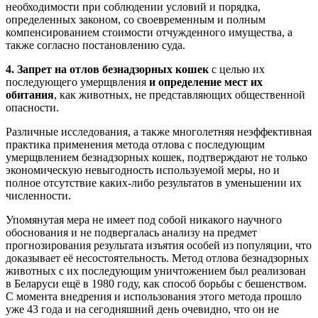
необходимости при соблюдении условий и порядка,
определенных законом, со своевременным и полным
компенсированием стоимости отчужденного имущества, а
также согласно постановлению суда.
4. Запрет на отлов безнадзорных кошек
с целью их
последующего умерщвления
и определение мест их
обитания
, как животных, не представляющих общественной
опасности.
Различные исследования, а также многолетняя неэффективная
практика применения метода отлова с последующим
умерщвлением безнадзорных кошек, подтверждают не только
экономическую невыгодность используемой меры, но и
полное отсутствие каких-либо результатов в уменьшении их
численности.
Упомянутая мера не имеет под собой никакого научного
обоснования и не подвергалась анализу на предмет
прогнозирования результата изъятия особей из популяции, что
доказывает её несостоятельность. Метод отлова безнадзорных
животных с их последующим уничтожением был реализован
в Беларуси ещё в 1980 году, как способ борьбы с бешенством.
С момента внедрения и использования этого метода прошло
уже 43 года и на сегодняшний день очевидно, что он не