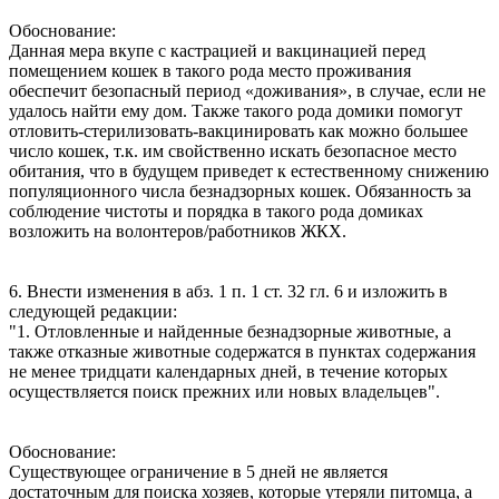
Обоснование:
Данная мера вкупе с кастрацией и вакцинацией перед
помещением кошек в такого рода место проживания
обеспечит безопасный период «доживания», в случае, если не
удалось найти ему дом. Также такого рода домики помогут
отловить-стерилизовать-вакцинировать как можно большее
число кошек, т.к. им свойственно искать безопасное место
обитания, что в будущем приведет к естественному снижению
популяционного числа безнадзорных кошек. Обязанность за
соблюдение чистоты и порядка в такого рода домиках
возложить на волонтеров/работников ЖКХ.
6. Внести изменения в абз. 1 п. 1 ст. 32 гл. 6 и изложить в
следующей редакции:
"1. Отловленные и найденные безнадзорные животные, а
также отказные животные содержатся в пунктах содержания
не менее тридцати календарных дней, в течение которых
осуществляется поиск прежних или новых владельцев".
Обоснование:
Существующее ограничение в 5 дней не является
достаточным для поиска хозяев, которые утеряли питомца, а