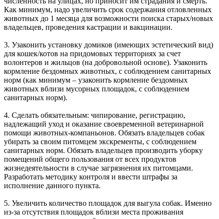
численность на улицах, но приносит им страдания и смерть.
Как минимум, надо увеличить срок содержания отловленных
животных до 1 месяца для возможности поиска старых/новых
владельцев, проведения кастрации и вакцинации.
3. Узаконить установку домиков (имеющих эстетический вид)
для кошек/котов на придомовых территориях за счет
волонтеров и жильцов (на добровольной основе). Узаконить
кормление бездомных животных, с соблюдением санитарных
норм (как минимум – узаконить кормление бездомных
животных вблизи мусорных площадок, с соблюдением
санитарных норм).
4. Сделать обязательным: чипирование, регистрацию,
надлежащий уход и оказание своевременной ветеринарной
помощи животных-компаньонов. Обязать владельцев собак
убирать за своим питомцем экскременты, с соблюдением
санитарных норм. Обязать владельцев производить уборку
помещений общего пользования от всех продуктов
жизнедеятельности в случае загрязнения их питомцами.
Разработать методику контроля и ввести штрафы за
исполнение данного пункта.
5. Увеличить количество площадок для выгула собак. Именно
из-за отсутствия площадок вблизи места проживания