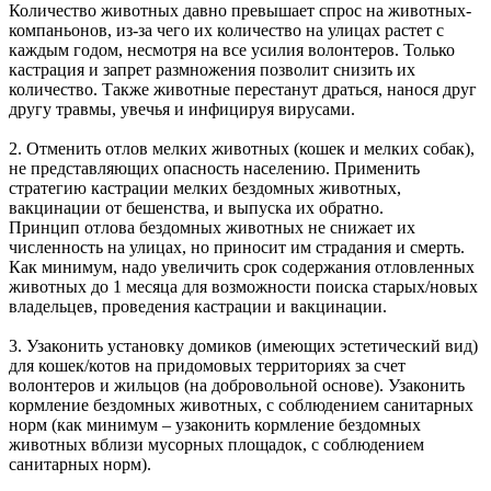
Количество животных давно превышает спрос на животных-
компаньонов, из-за чего их количество на улицах растет с
каждым годом, несмотря на все усилия волонтеров. Только
кастрация и запрет размножения позволит снизить их
количество. Также животные перестанут драться, нанося друг
другу травмы, увечья и инфицируя вирусами.
2. Отменить отлов мелких животных (кошек и мелких собак),
не представляющих опасность населению. Применить
стратегию кастрации мелких бездомных животных,
вакцинации от бешенства, и выпуска их обратно.
Принцип отлова бездомных животных не снижает их
численность на улицах, но приносит им страдания и смерть.
Как минимум, надо увеличить срок содержания отловленных
животных до 1 месяца для возможности поиска старых/новых
владельцев, проведения кастрации и вакцинации.
3. Узаконить установку домиков (имеющих эстетический вид)
для кошек/котов на придомовых территориях за счет
волонтеров и жильцов (на добровольной основе). Узаконить
кормление бездомных животных, с соблюдением санитарных
норм (как минимум – узаконить кормление бездомных
животных вблизи мусорных площадок, с соблюдением
санитарных норм).