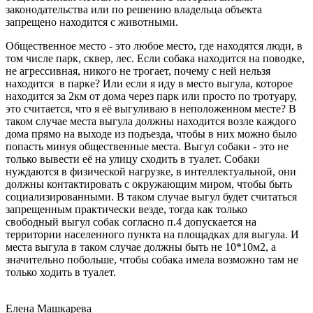
законодательства или по решению владельца объекта
запрещено находится с животными.
Общественное место - это любое место, где находятся люди, в
том числе парк, сквер, лес. Если собака находится на поводке,
не агрессивная, никого не трогает, почему с ней нельзя
находится в парке? Или если я иду в место выгула, которое
находится за 2км от дома через парк или просто по тротуару,
это считается, что я её выгуливаю в неположенном месте? В
таком случае места выгула должны находится возле каждого
дома прямо на выходе из подъезда, чтобы в них можно было
попасть минуя общественные места. Выгул собаки - это не
только вывести её на улицу сходить в туалет. Собаки
нуждаются в физической нагрузке, в интеллектуальной, они
должны контактировать с окружающим миром, чтобы быть
социализированными. В таком случае выгул будет считаться
запрещенным практически везде, тогда как только
свободный выгул собак согласно п.4 допускается на
территории населенного пункта на площадках для выгула. И
места выгула в таком случае должны быть не 10*10м2, а
значительно побольше, чтобы собака имела возможно там не
только ходить в туалет.
Елена Машкарева