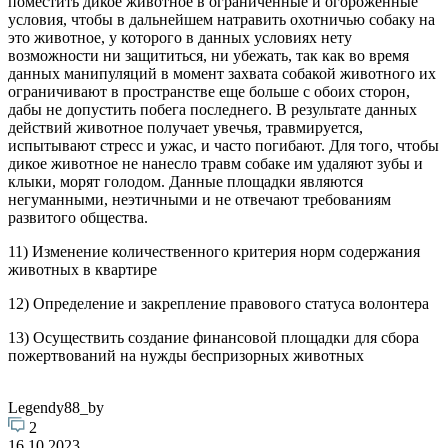
поместить дикое животное в ограниченные и огороженные
условия, чтобы в дальнейшем натравить охотничью собаку на
это животное, у которого в данных условиях нету
возможности ни защититься, ни убежать, так как во время
данных манипуляций в момент захвата собакой животного их
ограничивают в пространстве еще больше с обоих сторон,
дабы не допустить побега последнего. В результате данных
действий животное получает увечья, травмируется,
испытывают стресс и ужас, и часто погибают. Для того, чтобы
дикое животное не нанесло травм собаке им удаляют зубы и
клыки, морят голодом. Данные площадки являются
негуманными, неэтичными и не отвечают требованиям
развитого общества.
11) Изменение количественного критерия норм содержания
животных в квартире
12) Определение и закрепление правового статуса волонтера
13) Осуществить создание финансовой площадки для сбора
пожертвований на нужды беспризорных животных
Legendy88_by
2
16.10.2023