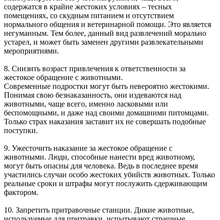
содержатся в крайне жестоких условиях – тесных
помещениях, со скудным питанием и отсутствием
нормального общения и ветеринарной помощи. Это является
негуманным. Тем более, данный вид развлечений морально
устарел, и может быть заменен другими развлекательными
мероприятиями.
8. Снизить возраст привлечения к ответственности за
жестокое обращение с животными.
Современные подростки могут быть невероятно жестокими.
Понимая свою безнаказанность, они издеваются над
животными, чаще всего, именно ласковыми или
беспомощными, и даже над своими домашними питомцами.
Только страх наказания заставит их не совершать подобные
поступки.
9. Ужесточить наказание за жестокое обращение с
животными. Люди, способные нанести вред животному,
могут быть опасны для человека. Ведь в последнее время
участились случаи особо жестоких убийств животных. Только
реальные сроки и штрафы могут послужить сдерживающим
фактором.
10. Запретить притравочные станции. Дикие животные,
используемые для притравки, испытывают страшные