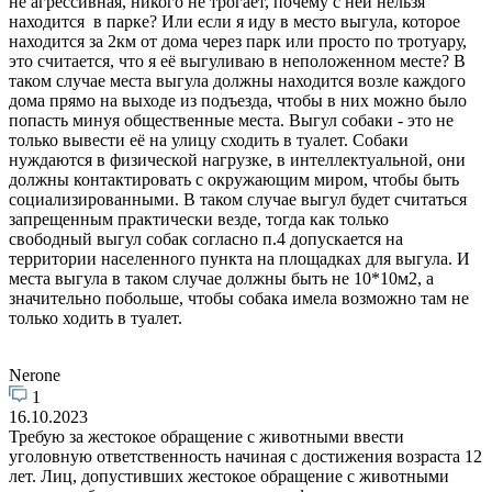
не агрессивная, никого не трогает, почему с ней нельзя
находится в парке? Или если я иду в место выгула, которое
находится за 2км от дома через парк или просто по тротуару,
это считается, что я её выгуливаю в неположенном месте? В
таком случае места выгула должны находится возле каждого
дома прямо на выходе из подъезда, чтобы в них можно было
попасть минуя общественные места. Выгул собаки - это не
только вывести её на улицу сходить в туалет. Собаки
нуждаются в физической нагрузке, в интеллектуальной, они
должны контактировать с окружающим миром, чтобы быть
социализированными. В таком случае выгул будет считаться
запрещенным практически везде, тогда как только
свободный выгул собак согласно п.4 допускается на
территории населенного пункта на площадках для выгула. И
места выгула в таком случае должны быть не 10*10м2, а
значительно побольше, чтобы собака имела возможно там не
только ходить в туалет.
Nerone
1
16.10.2023
Требую за жестокое обращение с животными ввести
уголовную ответственность начиная с достижения возраста 12
лет. Лиц, допустивших жестокое обращение с животными