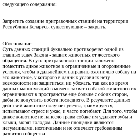
следующего содержания:
Запретить создание притравочных станций на территории
Республики Беларусь, существующие – закрыть.
Обоснование:
Суть данных станций буквально противоречат одной из
главных задач Закона - защите животных от жестокого
обращения. В суть притравочной станции заложено
поместить дикое животное в ограниченные и огороженные
условия, чтобы в дальнейшем натравить охотничью собаку на
это животное, у которого в данных условиях нету
возможности ни защититься, ни убежать, так как во время
данных манипуляций в момент захвата собакой животного их
ограничивают в пространстве еще больше с обоих сторон,
дабы не допустить побега последнего. В результате данных
действий животное получает увечья, травмируется,
испытывают стресс и ужас, и часто погибают. Для того, чтобы
дикое животное не нанесло травм собаке им удаляют зубы и
клыки, морят голодом. Данные площадки являются
негуманными, неэтичными и не отвечают требованиям
развитого общества.