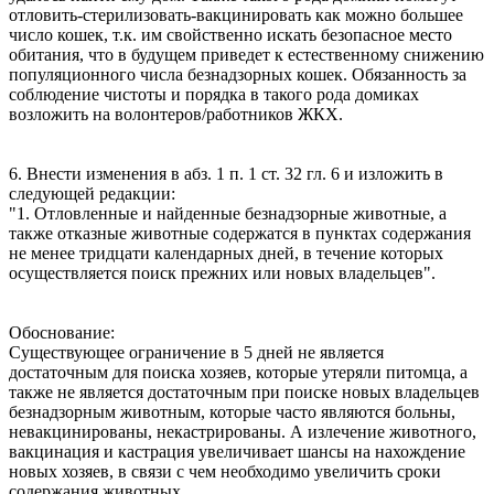
отловить-стерилизовать-вакцинировать как можно большее
число кошек, т.к. им свойственно искать безопасное место
обитания, что в будущем приведет к естественному снижению
популяционного числа безнадзорных кошек. Обязанность за
соблюдение чистоты и порядка в такого рода домиках
возложить на волонтеров/работников ЖКХ.
6. Внести изменения в абз. 1 п. 1 ст. 32 гл. 6 и изложить в
следующей редакции:
"1. Отловленные и найденные безнадзорные животные, а
также отказные животные содержатся в пунктах содержания
не менее тридцати календарных дней, в течение которых
осуществляется поиск прежних или новых владельцев".
Обоснование:
Существующее ограничение в 5 дней не является
достаточным для поиска хозяев, которые утеряли питомца, а
также не является достаточным при поиске новых владельцев
безнадзорным животным, которые часто являются больны,
невакцинированы, некастрированы. А излечение животного,
вакцинация и кастрация увеличивает шансы на нахождение
новых хозяев, в связи с чем необходимо увеличить сроки
содержания животных.