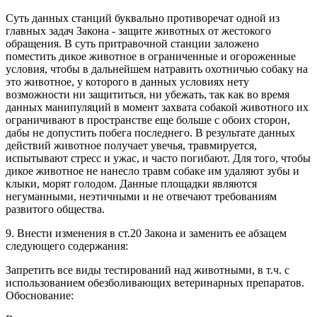
Суть данных станций буквально противоречат одной из
главных задач Закона - защите животных от жестокого
обращения. В суть притравочной станции заложено
поместить дикое животное в ограниченные и огороженные
условия, чтобы в дальнейшем натравить охотничью собаку на
это животное, у которого в данных условиях нету
возможности ни защититься, ни убежать, так как во время
данных манипуляций в момент захвата собакой животного их
ограничивают в пространстве еще больше с обоих сторон,
дабы не допустить побега последнего. В результате данных
действий животное получает увечья, травмируется,
испытывают стресс и ужас, и часто погибают. Для того, чтобы
дикое животное не нанесло травм собаке им удаляют зубы и
клыки, морят голодом. Данные площадки являются
негуманными, неэтичными и не отвечают требованиям
развитого общества.
9. Внести изменения в ст.20 Закона и заменить ее абзацем
следующего содержания:
Запретить все виды тестирований над животными, в т.ч. с
использованием обезболивающих ветеринарных препаратов.
Обоснование: