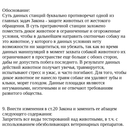
Обоснование:
Суть данных станций буквально противоречат одной из
главных задач Закона - защите животных от жестокого
обращения. В суть притравочной станции заложено
поместить дикое животное в ограниченные и огороженные
условия, чтобы в дальнейшем натравить охотничью собаку на
это животное, у которого в данных условиях нету
возможности ни защититься, ни убежать, так как во время
данных манипуляций в момент захвата собакой животного их
ограничивают в пространстве еще больше с обоих сторон,
дабы не допустить побега последнего. В результате данных
действий животное получает увечья, травмируется,
испытывают стресс и ужас, и часто погибают. Для того, чтобы
дикое животное не нанесло травм собаке им удаляют зубы и
клыки, морят голодом. Данные площадки являются
негуманными, неэтичными и не отвечают требованиям
развитого общества.
9. Внести изменения в ст.20 Закона и заменить ее абзацем
следующего содержания:
Запретить все виды тестирований над животными, в т.ч. с
использованием обезболивающих ветеринарных препаратов.