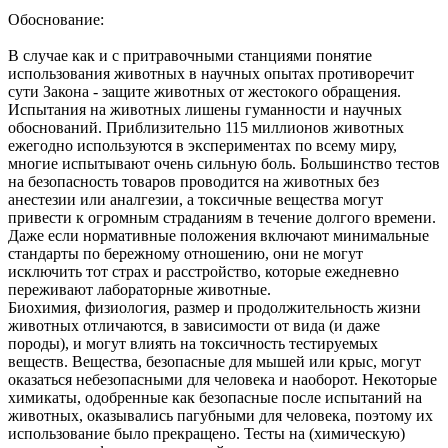
Обоснование:
В случае как и с притравочными станциями понятие
использования животных в научных опытах противоречит
сути Закона - защите животных от жестокого обращения.
Испытания на животных лишены гуманности и научных
обоснований. Приблизительно 115 миллионов животных
ежегодно используются в экспериментах по всему миру,
многие испытывают очень сильную боль. Большинство тестов
на безопасность товаров проводится на животных без
анестезии или аналгезии, а токсичные вещества могут
привести к огромным страданиям в течение долгого времени.
Даже если нормативные положения включают минимальные
стандарты по бережному отношению, они не могут
исключить тот страх и расстройство, которые ежедневно
переживают лабораторные животные.
Биохимия, физиология, размер и продолжительность жизни
животных отличаются, в зависимости от вида (и даже
породы), и могут влиять на токсичность тестируемых
веществ. Вещества, безопасные для мышей или крыс, могут
оказаться небезопасными для человека и наоборот. Некоторые
химикаты, одобренные как безопасные после испытаний на
животных, оказывались пагубными для человека, поэтому их
использование было прекращено. Тесты на (химическую)