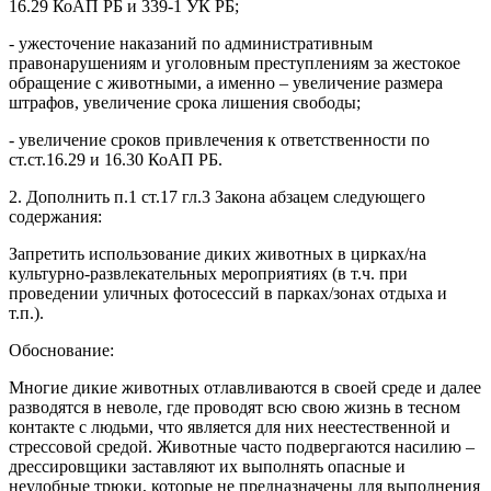
16.29 КоАП РБ и 339-1 УК РБ;
- ужесточение наказаний по административным
правонарушениям и уголовным преступлениям за жестокое
обращение с животными, а именно – увеличение размера
штрафов, увеличение срока лишения свободы;
- увеличение сроков привлечения к ответственности по
ст.ст.16.29 и 16.30 КоАП РБ.
2. Дополнить п.1 ст.17 гл.3 Закона абзацем следующего
содержания:
Запретить использование диких животных в цирках/на
культурно-развлекательных мероприятиях (в т.ч. при
проведении уличных фотосессий в парках/зонах отдыха и
т.п.).
Обоснование:
Многие дикие животных отлавливаются в своей среде и далее
разводятся в неволе, где проводят всю свою жизнь в тесном
контакте с людьми, что является для них неестественной и
стрессовой средой. Животные часто подвергаются насилию –
дрессировщики заставляют их выполнять опасные и
неудобные трюки, которые не предназначены для выполнения