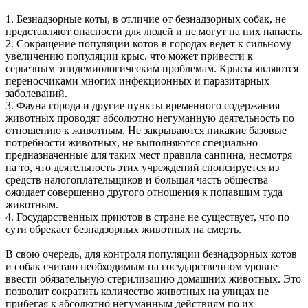
1. Безнадзорные коты, в отличие от безнадзорных собак, не
представляют опасности для людей и не могут на них напасть.
2. Сокращение популяции котов в городах ведет к сильному
увеличению популяции крыс, что может привести к
серьезным эпидемиологическим проблемам. Крысы являются
переносчиками многих инфекционных и паразитарных
заболеваний.
3. Фауна города и другие пункты временного содержания
животных проводят абсолютно негуманную деятельность по
отношению к животным. Не закрываются никакие базовые
потребности животных, не выполняются специально
предназначенные для таких мест правила санпина, несмотря
на то, что деятельность этих учреждений спонсируется из
средств налогоплательщиков и большая часть общества
ожидает совершенно другого отношения к попавшим туда
животным.
4. Государственных приютов в стране не существует, что по
сути обрекает безнадзорных животных на смерть.
В свою очередь, для контроля популяции безнадзорных котов
и собак считаю необходимым на государственном уровне
ввести обязательную стерилизацию домашних животных. Это
позволит сократить количество животных на улицах не
прибегая к абсолютно негуманным действиям по их