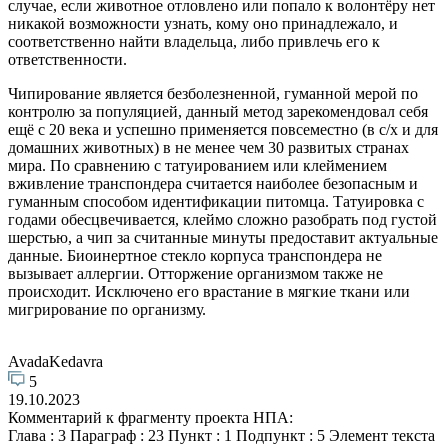
случае, если животное отловлено или попало к волонтёру нет
никакой возможности узнать, кому оно принадлежало, и
соответственно найти владельца, либо привлечь его к
ответственности.
Чипирование является безболезненной, гуманной мерой по
контролю за популяцией, данный метод зарекомендовал себя
ещё с 20 века и успешно применяется повсеместно (в с/х и для
домашних животных) в не менее чем 30 развитых странах
мира. По сравнению с татуированием или клеймением
вживление транспондера считается наиболее безопасным и
гуманным способом идентификации питомца. Татуировка с
годами обесцвечивается, клеймо сложно разобрать под густой
шерстью, а чип за считанные минуты предоставит актуальные
данные. Биоинертное стекло корпуса транспондера не
вызывает аллергии. Отторжение организмом также не
происходит. Исключено его врастание в мягкие ткани или
мигрирование по организму.
AvadaKedavra
5
19.10.2023
Комментарий к фрагменту проекта НПА:
Глава : 3 Параграф : 23 Пункт : 1 Подпункт : 5 Элемент текста