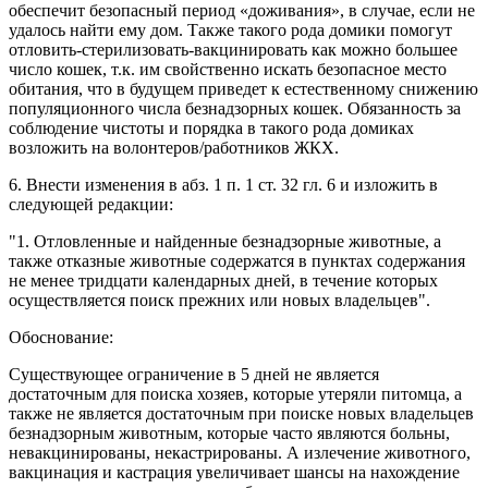
обеспечит безопасный период «доживания», в случае, если не
удалось найти ему дом. Также такого рода домики помогут
отловить-стерилизовать-вакцинировать как можно большее
число кошек, т.к. им свойственно искать безопасное место
обитания, что в будущем приведет к естественному снижению
популяционного числа безнадзорных кошек. Обязанность за
соблюдение чистоты и порядка в такого рода домиках
возложить на волонтеров/работников ЖКХ.
6. Внести изменения в абз. 1 п. 1 ст. 32 гл. 6 и изложить в
следующей редакции:
"1. Отловленные и найденные безнадзорные животные, а
также отказные животные содержатся в пунктах содержания
не менее тридцати календарных дней, в течение которых
осуществляется поиск прежних или новых владельцев".
Обоснование:
Существующее ограничение в 5 дней не является
достаточным для поиска хозяев, которые утеряли питомца, а
также не является достаточным при поиске новых владельцев
безнадзорным животным, которые часто являются больны,
невакцинированы, некастрированы. А излечение животного,
вакцинация и кастрация увеличивает шансы на нахождение