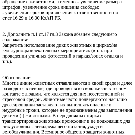
обращение с животными, а именно – увеличение размера
штрафов, увеличение срока лишения свободы;
- увеличение сроков привлечения к ответственности по
ст.ст.16.29 и 16.30 КоАП РБ.
2. Дополнить п.1 ст.17 гл.3 Закона абзацем следующего
содержания:
Запретить использование диких животных в цирках/на
культурно-развлекательных мероприятиях (в т.ч. при
проведении уличных фотосессий в парках/зонах отдыха и
т.п.).
Обоснование:
Многие дикие животных отлавливаются в своей среде и далее
разводятся в неволе, где проводят всю свою жизнь в тесном
контакте с людьми, что является для них неестественной и
стрессовой средой. Животные часто подвергаются насилию –
дрессировщики заставляют их выполнять опасные и
неудобные трюки, которые не предназначены для выполнения
дикими (!) животными. В передвижных цирках
транспортировка животных происходит в не подходящих для
них условиях - ненадлежащего питания, ухода и
ветобслуживания. Всемирное общество защиты животных