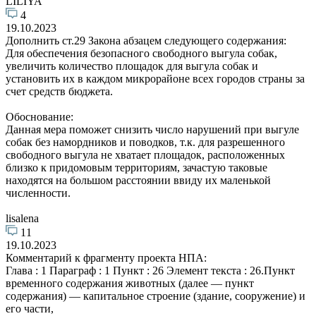
LILIYA
4
19.10.2023
Дополнить ст.29 Закона абзацем следующего содержания:
Для обеспечения безопасного свободного выгула собак,
увеличить количество площадок для выгула собак и
установить их в каждом микрорайоне всех городов страны за
счет средств бюджета.
Обоснование:
Данная мера поможет снизить число нарушений при выгуле
собак без намордников и поводков, т.к. для разрешенного
свободного выгула не хватает площадок, расположенных
близко к придомовым территориям, зачастую таковые
находятся на большом расстоянии ввиду их маленькой
численности.
lisalena
11
19.10.2023
Комментарий к фрагменту проекта НПА:
Глава : 1 Параграф : 1 Пункт : 26 Элемент текста : 26.Пункт
временного содержания животных (далее — пункт
содержания) — капитальное строение (здание, сооружение) и
его части,