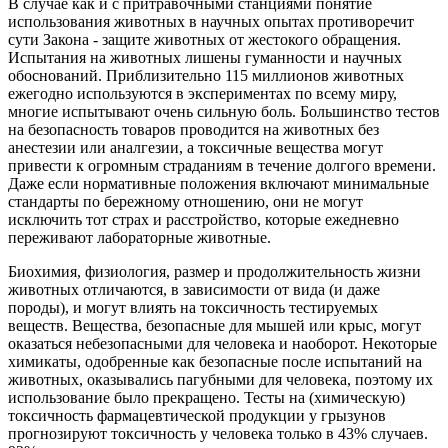
В случае как и с притравочными станциями понятие
использования животных в научных опытах противоречит
сути Закона - защите животных от жестокого обращения.
Испытания на животных лишены гуманности и научных
обоснований. Приблизительно 115 миллионов животных
ежегодно используются в экспериментах по всему миру,
многие испытывают очень сильную боль. Большинство тестов
на безопасность товаров проводится на животных без
анестезии или аналгезии, а токсичные вещества могут
привести к огромным страданиям в течение долгого времени.
Даже если нормативные положения включают минимальные
стандарты по бережному отношению, они не могут
исключить тот страх и расстройство, которые ежедневно
переживают лабораторные животные.
Биохимия, физиология, размер и продолжительность жизни
животных отличаются, в зависимости от вида (и даже
породы), и могут влиять на токсичность тестируемых
веществ. Вещества, безопасные для мышей или крыс, могут
оказаться небезопасными для человека и наоборот. Некоторые
химикаты, одобренные как безопасные после испытаний на
животных, оказывались пагубными для человека, поэтому их
использование было прекращено. Тесты на (химическую)
токсичность фармацевтической продукции у грызунов
прогнозируют токсичность у человека только в 43% случаев.