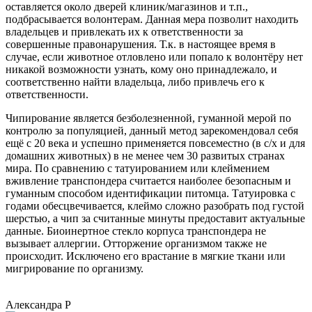
оставляется около дверей клиник/магазинов и т.п.,
подбрасывается волонтерам. Данная мера позволит находить
владельцев и привлекать их к ответственности за
совершенные правонарушения. Т.к. в настоящее время в
случае, если животное отловлено или попало к волонтёру нет
никакой возможности узнать, кому оно принадлежало, и
соответственно найти владельца, либо привлечь его к
ответственности.
Чипирование является безболезненной, гуманной мерой по
контролю за популяцией, данный метод зарекомендовал себя
ещё с 20 века и успешно применяется повсеместно (в с/х и для
домашних животных) в не менее чем 30 развитых странах
мира. По сравнению с татуированием или клеймением
вживление транспондера считается наиболее безопасным и
гуманным способом идентификации питомца. Татуировка с
годами обесцвечивается, клеймо сложно разобрать под густой
шерстью, а чип за считанные минуты предоставит актуальные
данные. Биоинертное стекло корпуса транспондера не
вызывает аллергии. Отторжение организмом также не
происходит. Исключено его врастание в мягкие ткани или
мигрирование по организму.
Александра Р