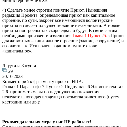
Министерством ЖКХ».
4) Сделать менее строгим понятие Приют. Нынешняя
редакция Проекта, определяющая приют как капитальное
строение, по сути, закроет все имеющиеся волонтерские
приюты и сделает их существование незаконными. А новые
приюты построены так скоро едва ли будут. В связи с этим
необходимо произвести изменения:
Глава 1 Пункт 25.
«Приют
для животных – капитальное строение (здание, сооружение) и
его части…». Исключить в данном пункте слово
«капитальное».
Людмила Загуста
29
20.10.2023
Комментарий к фрагменту проекта НПА:
Глава : 1 Параграф : 7 Пункт : 2 Подпункт : 6 Элемент текста :
2.6. принимать меры по недопущению появления
нежелательного для владельца потомства животного (путем
кастрации или др.);
Рекомендательная мера у нас НЕ работает!
От нежелательного потомства люди избавляются жестокими