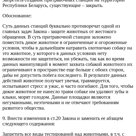
Республики Беларусь, существующие – закрыть.
Обоснование:
Суть данных станций буквально противоречат одной из
главных задач Закона - защите животных от жестокого
обращения. В суть притравочной станции заложено
поместить дикое животное в ограниченные и огороженные
условия, чтобы в дальнейшем натравить охотничью собаку на
это животное, у которого в данных условиях нету
возможности ни защититься, ни убежать, так как во время
данных манипуляций в момент захвата собакой животного их
ограничивают в пространстве еще больше с обоих сторон,
дабы не допустить побега последнего. В результате данных
действий животное получает увечья, травмируется,
испытывают стресс и ужас, и часто погибают. Для того, чтобы
дикое животное не нанесло травм собаке им удаляют зубы и
клыки, морят голодом. Данные площадки являются
негуманными, неэтичными и не отвечают требованиям
развитого общества.
9. Внести изменения в ст.20 Закона и заменить ее абзацем
следующего содержания:
Запретить все виды тестирований над животными, в т.ч. с