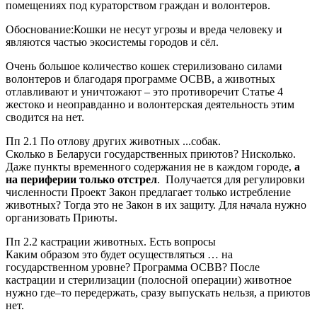
помещениях под кураторством граждан и волонтеров.
Обоснование:Кошки не несут угрозы и вреда человеку и
являются частью экосистемы городов и сёл.
Очень большое количество кошек стерилизовано силами
волонтеров и благодаря программе ОСВВ, а животных
отлавливают и уничтожают – это противоречит Статье 4
жестоко и неоправданно и волонтерская деятельность этим
сводится на нет.
Пп 2.1 По отлову других животных ...собак.
Сколько в Беларуси государственных приютов? Нисколько.
Даже пункты временного содержания не в каждом городе,
а
на периферии только отстрел
. Получается для регулировки
численности Проект Закон предлагает только истребление
животных? Тогда это не Закон в их защиту. Для начала нужно
организовать Приюты.
Пп 2.2 кастрации животных. Есть вопросы
Каким образом это будет осуществляться … на
государственном уровне? Программа ОСВВ? После
кастрации и стерилизации (полосной операции) животное
нужно где–то передержать, сразу выпускать нельзя, а приютов
нет.