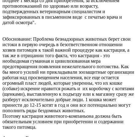
позднее 1 месяца со дня приобретения, за исключением
противопоказаний по здоровью или возрасту,
подтвержденных ветеринарным специалистом и
зафиксированных в письменном виде с печатью врача и
датой осмотра".
Обоснование: Проблема безнадзорных животных берет свои
истоки в первую очередь в безответственном отношении
хозяев питомцев к такой важной процедуре как кастрация, а
так же в отрицании того факта, что кастрация - это
необходимая гуманная и цивилизованная мера
предотвращения появления нежелательного потомства. Как
бы много усилий ни прикладывали зоозащитные организации
работая над просвещением населения, все еще остается
огромный пласт людей, которые уверенны, что их кошке
(собаке) искренне нравится рожать и их коробочку с котятами
(щенками), выставленную к подъезду или к магазину сразу же
разберут исключительно добрые люди. 1 кошка может
принести до 12-15 котят в год и они все потенциально могут
пополнить ряды бездомных животных.
Поэтому кастрация животного-компаньона должна быть
обязательным условием при приобретении и содержании
такого питомца.